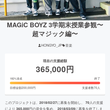
MAGiC BOYZ 3学期末授業参観〜
超マジック編〜
HONGYO_JP
音楽
現在の支援総額
365,000
円
終了
182
%達成
目標金額
200,000
円
支援者数
70
人
このプロジェクトは、
2018/02/27
に募集を開始し、
70
人の支援
により
365,000
円の資金を集め、
2018/03/09
に募集を終了しま