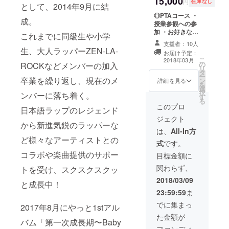
15,000
円
在庫なし
として、2014年9月に結
択ください。
◎PTAコース ・
成。
授業参観への参
加 ・お好きなメ
これまでに同級生や小学
ンバーとの
支援者：10人
2shot撮影
生、大人ラッパーZEN-LA-
お届け予定：
※2shot撮影希望
こ
2018年03月
の
のメンバー名
ROCKなどメンバーの加入
リ
タ
を、支援の際に
ー
卒業を繰り返し、現在のメ
ン
プルダウンで選
詳細を見る
を
選
択ください。 ・
択
ンバーに落ち着く。
す
授業後のメン
る
バー反省会への
このプロ
日本語ラップのレジェンド
参加 ・お土産：
ジェクト
「ハッピーエン
から新進気鋭のラッパーな
ドマジック」
は、
All-In方
CD×3形態
ど様々なアーティストとの
式
です。
コラボや楽曲提供のサポー
目標金額に
関わらず、
トを受け、スクスクスクッ
2018/03/09
と成長中！
23:59:59
ま
でに集まっ
2017年8月にやっと1stアル
た金額が
バム「第一次成長期〜Baby
ファンディ