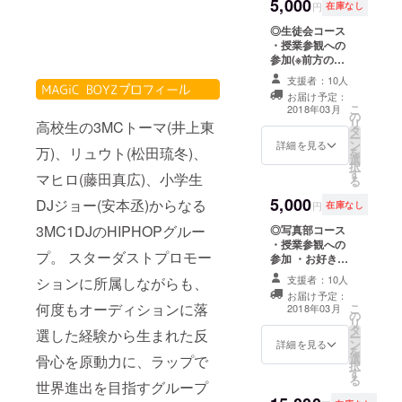
single “Just
5,000
バーを、支援の
円
在庫なし
際にプルダウン
Do It”
◎生徒会コース
で選択くださ
exclusively
・授業参観への
い。
参加(※前方のお
on Spotify —
席保証) ・メン
a fresh song
支援者：10人
バー全員との超
お届け予定：
filled with
マジックタッチ
こ
2018年03月
の
会 ・お土産：
passion and
リ
高校生の3MCトーマ(井上東
タ
「ハッピーエン
ー
commitment
ン
ドマジック」
詳細を見る
万)、リュウト(松田琉冬)、
を
選
for music.
CD×3形態
択
す
マヒロ(藤田真広)、小学生
The group
る
aspire to
5,000
DJジョー(安本丞)からなる
円
在庫なし
achieve
3MC1DJのHIPHOPグルー
◎写真部コース
global
・授業参観への
プ。 スターダストプロモー
success
参加 ・お好きな
メンバーとの
from their
支援者：10人
ションに所属しながらも、
2shot撮影 ・お
お届け予定：
HONG¥O.
土産：「ハッ
何度もオーディションに落
こ
2018年03月
の
ピーエンドマ
リ
タ
ジック」食べざ
選した経験から生まれた反
ー
ン
かり盤CD×1枚
詳細を見る
を
選
※2shot撮影希望
骨心を原動力に、ラップで
択
す
のメンバー名
る
世界進出を目指すグループ
を、支援の際に
プルダウンで選