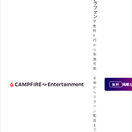
ラ
フ
ァ
ン
手
数
料
0
円
か
ら
実
施
可
能
。
企
画
掲載
無料
か
ら
リ
タ
ー
ン
配
送
ま
で