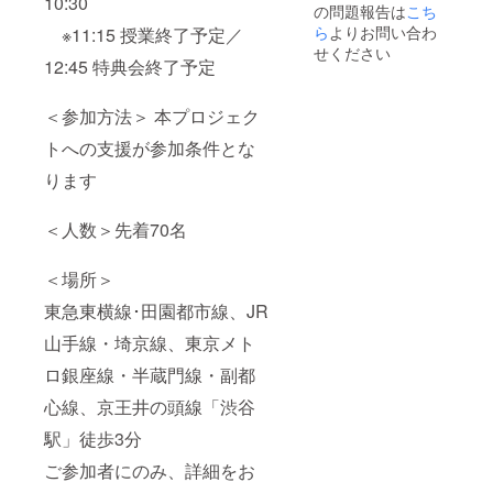
10:30
の問題報告は
こち
ら
よりお問い合わ
※11:15 授業終了予定／
せください
12:45 特典会終了予定
＜参加方法＞ 本プロジェク
トへの支援が参加条件とな
ります
＜人数＞先着70名
＜場所＞
東急東横線･田園都市線、JR
山手線・埼京線、東京メト
ロ銀座線・半蔵門線・副都
心線、京王井の頭線「渋谷
駅」徒歩3分
ご参加者にのみ、詳細をお