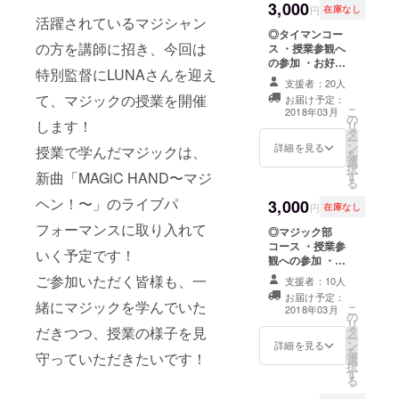
3,000
millennial
円
在庫なし
活躍されているマジシャン
HIPHOP
◎タイマンコー
の方を講師に招き、今回は
group
ス ・授業参観へ
の参加 ・お好き
formed in
特別監督にLUNAさんを迎え
なメンバー1人と
支援者：20人
July 2018.
の握手会 ・お土
て、マジックの授業を開催
お届け予定：
産：「ハッピー
In these
こ
2018年03月
の
エンドマジッ
します！
リ
times when
タ
ク」おねだり盤
ー
sideline
ン
CD×1枚 ※ご希望
詳細を見る
授業で学んだマジックは、
を
選
のメンバーを、
business is a
択
新曲「MAGiC HAND〜マジ
す
支援の際にプル
る
total craze,
ダウンで選択く
ヘン！〜」のライブパ
3,000
members
ださい。
円
在庫なし
TOMA and
フォーマンスに取り入れて
◎マジック部
RYUTO get
コース ・授業参
いく予定です！
観への参加 ・お
together to
好きなメンバー1
ご参加いただく皆様も、一
支援者：10人
make music
人が目の前でマ
お届け予定：
their main
ジック披露 ・お
緒にマジックを学んでいた
こ
2018年03月
の
土産：「ハッ
career =
リ
だきつつ、授業の様子を見
タ
ピーエンドマ
ー
HONGYO,
ン
ジック」超マ
詳細を見る
を
守っていただきたいです！
選
ジック盤CD×1
and release
択
す
枚 ※マジック披
る
their 1st
露希望のメン