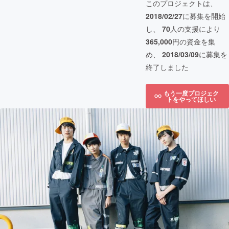
このプロジェクトは、
2018/02/27
に募集を開始
し、
70
人の支援により
365,000
円の資金を集
め、
2018/03/09
に募集を
終了しました
もう一度プロジェク
トをやってほしい