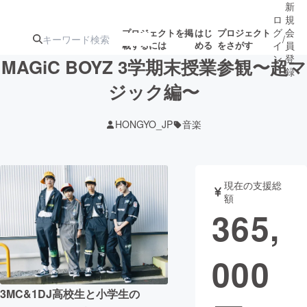
新
ロ
規
グ
会
プロジェクトを掲
はじ
プロジェクト
/
載するには
める
をさがす
イ
員
ン
登
MAGiC BOYZ 3学期末授業参観〜超マ
録
ジック編〜
人気のプロ
注目のリ
注目の新着プロ
募集終了が近いプ
もうすぐ公開
HONGYO_JP
音楽
ジェクト
ターン
ジェクト
ロジェクト
されます
アート・写真
音楽
現在の支援総
額
365,
テクノロジー・ガジェット
ゲーム・サ
000
映像・映画
書籍・雑誌
3MC&1DJ高校生と小学生の
ビジネス・起業
チャレンジ