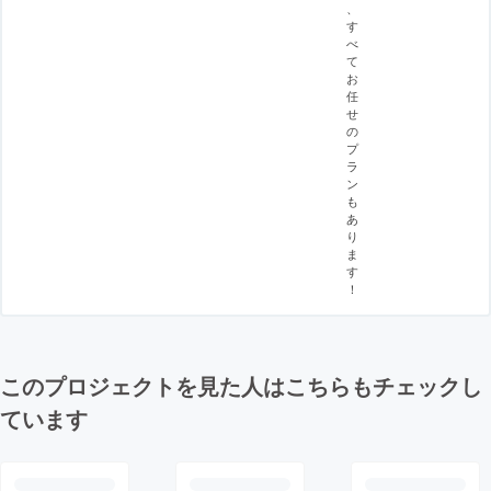
、
す
べ
て
お
任
せ
の
プ
ラ
ン
も
あ
り
ま
す
！
このプロジェクトを見た人はこちらもチェックし
ています