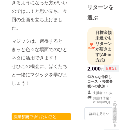
きるようになった方がいい
込めた1stシ
リターンを
のでは…！と思い立ち、今
ングル「Just
選ぶ
Do It」を
回の企画を立ち上げまし
Spotify限定
た。
で配信リ
目標金額
リース。
未達でも
マジックは、習得すると
リターン
が届きま
きっと色々な場面でのひと
2019年4/10
す
(All-in
にラストア
ネタに活用できます！
方式)
ルバム
ぜひこの機会に、ぼくたち
2,000
『Highlight』
円
在庫なし
と一緒にマジックを学びま
をリリース
◎みんな仲良し
コース ・授業参
し、
しょう！
観への参加 ・メ
4/21のラス
ンバー全員と超
支援者：10人
トライブを
マジックタッチ
お届け予定：
会 ・お土産：
もって残念
こ
2018年03月
の
「ハッピーエン
リ
ながら解散
タ
ドマジック」超
ー
ン
となる。
マジック盤CD1
詳細を見る
を
選
枚
択
す
る
2MCs