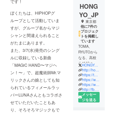
です！
HONG
ぼくたちは、HIPHOPグ
YO_JP
ループとして活動していま
東京都
他に7件の
すが、グループ名からマジ
プロジェク
シャンと間違えられること
トを掲載し
ています
がたまにあります。
TOMA、
また、3/7(水)発売のシング
RYUTOから
ルに収録している新曲
なる、高校
生2MCの
「MAGiC HAND〜マジヘ
HONGYO_JP
HIPHOPグ
http://hongyo.jp
ン！〜」で、超魔術師Mr.マ
ループ。
https://twitter.com/HONGYO_JP
https://www.instagram.com/hongyo.jp/
リックさんの娘としても知
2018年7月、
https://www.youtube.com/channel/UCtPckUS945TEFPWy_PDI0Qg
副業ブーム
られているフィメールラッ
http://fb.me/HONGYO.JP
のご時世に
メッセー
パーLUNAさんともコラボさ
音楽を本業
ジを送る
せていただいたこともあ
とするため
に立ち上が
り、そろそろマジックもで
り、決意を