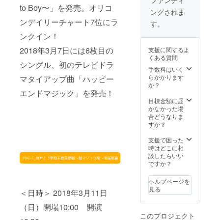
to Boy〜」を発売。オリコ
ングされま
ンデイリーチャート7位にラ
す。
ンクイン！
2018年3月7日には6枚目の
支援に関するよ
くある質問
シングル、初のテレビドラ
手数料はいく
らかかります
マタイアップ曲「ハッピー
か？
エンドマジック」を発売！
目標金額に届
かなかった場
合どうなりま
すか？
支援で困った
時はどこに相
談したらいい
ですか？
ヘルプページを
見る
＜日時＞ 2018年3月11日
（日）開場10:00 開演
このプロジェクト