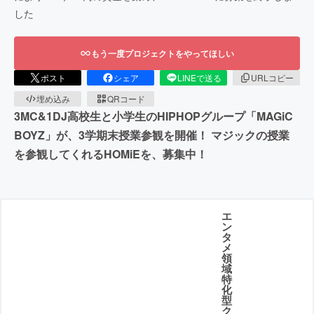
した
もう一度プロジェクトをやってほしい
ポスト
シェア
LINEで送る
URLコピー
埋め込み
QRコード
3MC&1DJ高校生と小学生のHIPHOPグループ「MAGiC
BOYZ」が、3学期末授業参観を開催！ マジックの授業
を参観してくれるHOMiEを、募集中！
エ
ン
タ
メ
領
域
特
化
型
ク