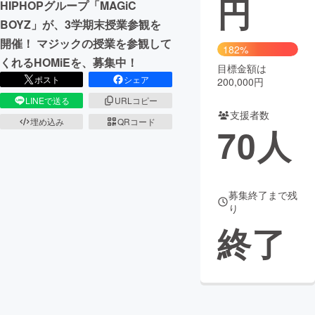
円
HIPHOPグループ「MAGiC
BOYZ」が、3学期末授業参観を
まちづくり・地域活性化
開催！ マジックの授業を参観して
182%
くれるHOMiEを、募集中！
目標金額は
CAMPFIRE for Social Good
CAMPFIRE Creation
ポスト
シェア
200,000円
CAMPFIREふるさと納税
machi-ya
コミュニティ
LINEで送る
URLコピー
支援者数
埋め込み
QRコード
70
人
募集終了まで残
り
終了