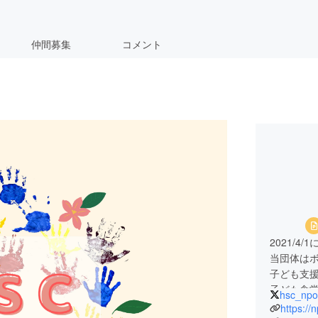
仲間募集
コメント
2021/4
当団体は
子ども支
子ども食
hsc_npo
等を行っ
https://