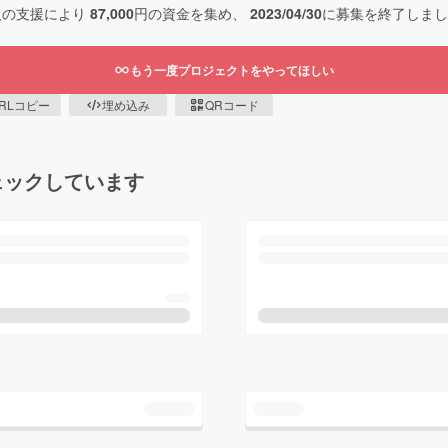
人の支援により
87,000
円の資金を集め、
2023/04/30
に募集を終了しまし
もう一度プロジェクトをやってほしい
RLコピー
埋め込み
QRコード
ェックしています