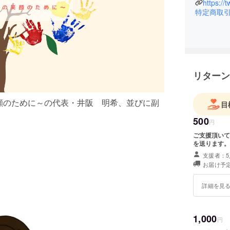
スタッフ合
https://
特定商取
リターン
笑顔のために～の代表・井阪 明希、並びに副
目
500
円
ご支援頂いて
を送ります。
支援者：5
お届け予定
詳細を見
1,000
円