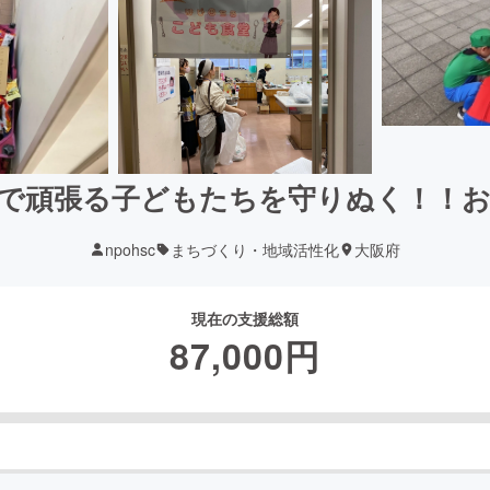
で頑張る子どもたちを守りぬく！！
npohsc
まちづくり・地域活性化
大阪府
現在の支援総額
87,000
円