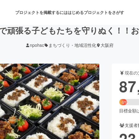
プロジェクトを掲載するには
はじめる
プロジェクトをさがす
で頑張る子どもたちを守りぬく！！
npohsc
まちづくり・地域活性化
大阪府
注目のリターン
注目の新着プロジェクト
募集終了が近いプロジェクト
も
現在の
音楽
舞台・パフォーマンス
87
ゲーム・サービス開発
フード・飲食店
6%
書籍・雑誌出版
アニメ・漫画
目標金額は1
支援者
チャレンジ
ビューティー・ヘルスケ
23