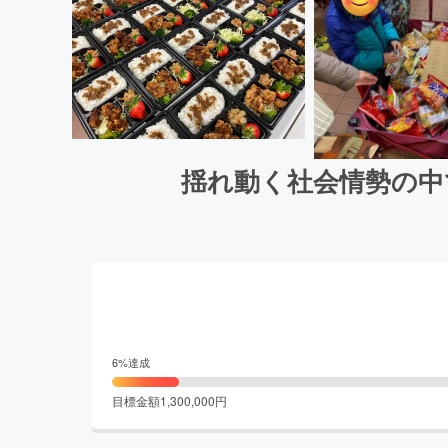
揺れ動く社会情勢の中
6
%達成
目標金額
1,300,000
円