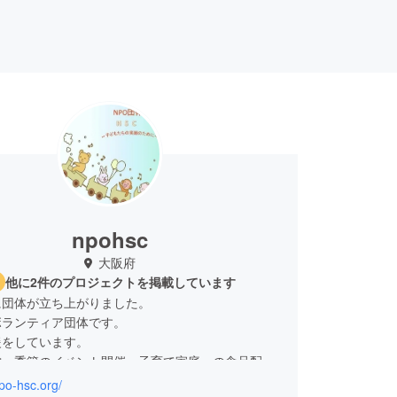
npohsc
大阪府
他に2件のプロジェクトを掲載しています
/1に団体が立ち上がりました。
ボランティア団体です。
援をしています。
堂、季節のイベント開催、子育て家庭への食品配布
ています。
npo-hsc.org/