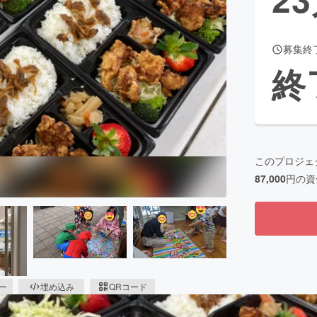
募集終
CAMPFIRE for Social Good
CAMPFIRE Creation
終
CAMPFIREふるさと納税
machi-ya
コミュニティ
このプロジェ
87,000
円の資
ピー
埋め込み
QRコード