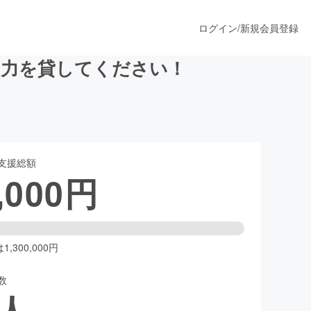
ログイン
/
新規会員登録
お力を貸してください！
うすぐ公開されます
支援総額
プロダクト
,000
円
ファッション
スポーツ
,300,000円
数
ア
ソーシャルグッド
人