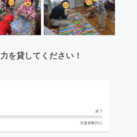
お力を貸してください！
終了
支援者数
23
人