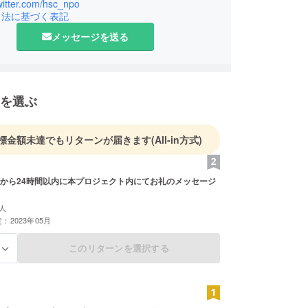
計33名(うち役員6名)で活動をしています。
twitter.com/hsc_npo
引法に基づく表記
メッセージを送る
を選ぶ
標金額未達でもリターンが届きます
(All-in方式)
から24時間以内に本プロジェクト内にてお礼のメッセージ
人
：2023年05月
このリターンを選択する
る