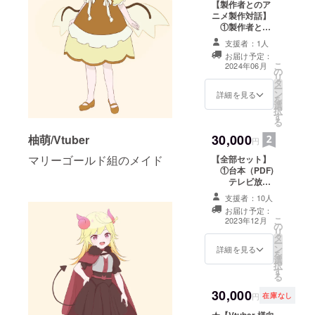
くまの・柚萌・
送サービスにて
【製作者とのア
うちお一人をお
のいずれかに配
紫乃咲ほのあ３
お届けします。
ニメ製作対話】
選びください。
分して掲載いた
名のうちお一人
①製作者との
⑤野水伊織さ
します。 ※
をお選びくださ
アニメ製作対
んからのお礼ボ
支援時、必ず備
支援者：1人
い。 ⑤野水伊
話 ディスコー
イス 収録時
考欄に掲載を希
お届け予定：
織さんからのお
ドにて40分程度
こ
間：１～３分
望されるお名前
2024年06月
の
礼ボイス 収
②台本（PDF)
リ
提供方法：
をご記入くださ
タ
録時間：１～３
テレビ放送
ー
ファイル転送
い。 ②台
ン
分 提供方
５分アニメ６話
詳細を見る
を
サービスにてお
本（PDF) テ
選
法：ファイル転
分 A４サイズ
択
届けします。
レビ放送５分ア
す
送サービスにて
２４ページ分
る
⑥スタンド付き
ニメ６話分 A
お届けします。
提供方法：
アクリルコース
４サイズ２４
30,000
柚萌/Vtuber
⑥B3ポスター
台本（PDF）を
円
ター（スノー
ページ分 提
提供方法：
メールにてお届
柄） ⑦B3ポス
供方法：台本
マリーゴールド組のメイド
【全部セット】
ご指定いただい
けします。 ③
ター 提供方
（PDF）をメー
①台本（PDF)
たご住所に宅配
描き下ろし短編
法：宅配サービ
ルにてお届けし
テレビ放送
便にてお送りし
ボイスドラマ
スにてお届けし
ます。 ③描き
５分アニメ６話
ます。
収録時間：
支援者：10人
ます。
下ろし短編ボイ
分 A４サイズ
５分 提供方
お届け予定：
スドラマ 収
２４ページ分
法：ファイル転
こ
2023年12月
録時間：５分
の
提供方法：
送サービスにて
リ
提供方法：
タ
台本（PDF）を
お届けします。
ー
ファイル転送
ン
メールにてお届
詳細を見る
④出演Vtuber
を
サービスにてお
選
けします。 ②
からのお礼ボイ
択
届けします。
す
描き下ろし短編
ス 収録時
る
④出演Vtuberか
ボイスドラマ
間：１～３分
らのお礼ボイス
30,000
収録時間：
提供方法：
円
在庫なし
収録時間：
５分 提供方
ファイル転送
１～３分 提