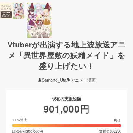
Vtuberが出演する地上波放送アニ
メ「異世界屋敷の妖精メイド」を
盛り上げたい！
Sameno_Uta
アニメ・漫画
現在の支援総額
901,000
円
終了
300
%達成
目標金額
300,000
円
支援者数
62
人