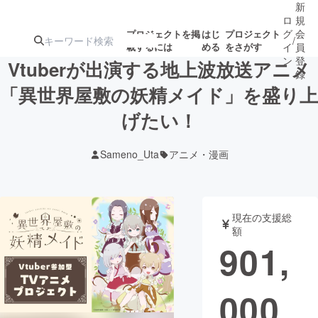
新
ロ
規
グ
会
プロジェクトを掲
はじ
プロジェクト
/
載するには
める
をさがす
イ
員
ン
登
Vtuberが出演する地上波放送アニメ
録
「異世界屋敷の妖精メイド」を盛り上
げたい！
人気のプロ
注目のリ
注目の新着プロ
募集終了が近いプ
もうすぐ公開
ジェクト
ターン
ジェクト
ロジェクト
されます
Sameno_Uta
アニメ・漫画
アート・写真
音楽
現在の支援総
テクノロジー・ガジェット
ゲーム・サ
額
901,
映像・映画
書籍・雑誌
000
ビジネス・起業
チャレンジ