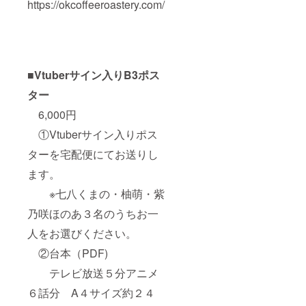
https://okcoffeeroastery.com/
■Vtuberサイン入りB3ポス
ター
6,000円
①Vtuberサイン入りポス
ターを宅配便にてお送りし
ます。
※七八くまの・柚萌・紫
乃咲ほのあ３名のうちお一
人をお選びください。
②台本（PDF)
テレビ放送５分アニメ
６話分 A４サイズ約２４