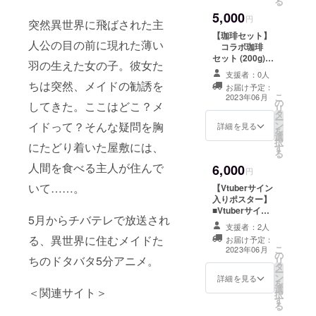
る
録時間：５分
テレビ放送
提供方法：ファ
5,000
５分アニメ６話
円
突然異世界に飛ばされた主
イル転送サービ
分 A４サイズ
スにてお届けし
【珈琲セット】
２４ページ分
人公の目の前に現れた薄い
ます。
コラボ珈琲
提供方法：
セット (200g)＋
台本（PDF）を
羽の生えた女の子。彼女た
ステッカー全員
メールにてお届
支援者：0人
分を宅配便にて
ちは突然、メイドの勧誘を
けします。 ③
お届け予定：
お送りします。
こ
描き下ろし短編
2023年06月
の
※コラボ珈琲
してきた。ここはどこ？メ
リ
ボイスドラマ
タ
セットの製造・
ー
収録時間：
ン
イドって？そんな疑問を胸
販売は、コー
詳細を見る
を
５分 提供方
選
ヒー製造・販売
択
法：ファイル転
にたどり着いた屋敷には、
す
会社「OK
る
送サービスにて
COFFEE」が担
お届けします。
人間を食べる主人が住んで
6,000
当しています。
円
OK
いて……。
【Vtuberサイン
COFFEE公式サ
入りポスター】
イト：
■Vtuberサイン
https://okcoffee
5月からチバテレで放送され
入りB3ポスター
roastery.com/
支援者：2人
6,000円
る、異世界に住むメイドた
お届け予定：
①Vtuberサイン
こ
2023年06月
の
入りポスターを
ちのドタバタ5分アニメ。
リ
タ
宅配便にてお送
ー
ン
りします。
詳細を見る
を
選
※七八くまの・柚
＜関連サイト＞
択
す
萌・紫乃咲ほの
る
あ３名のうちお