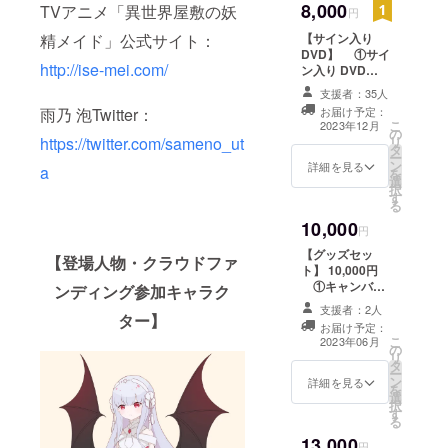
8,000
TVアニメ「異世界屋敷の妖
一人をお選びく
円
ださい。 ②台
【サイン入り
精メイド」公式サイト：
本（PDF) テ
DVD】 ①サイ
レビ放送５分ア
http://ise-mei.com/
ン入り DVD
ニメ６話分 A
(Vtuber+ 野水伊
４サイズ２４
支援者：35人
織さんの中から
ページ分 提
お届け予定：
雨乃 泡Twitter：
１名)
供方法：台本
こ
2023年12月
の
※Vtuberは、七
（PDF）をメー
リ
https://twitter.com/sameno_ut
タ
八くまの・柚
ルにてお届けし
ー
ン
萌・紫乃咲ほの
詳細を見る
ます。 ③描き
a
を
選
あ３名のうちお
下ろし短編ボイ
択
す
一人をお選びく
スドラマ 収
る
ださい。 提
録時間：５分
10,000
供方法：ご指定
円
提供方法：
いただいたご住
ファイル転送
【グッズセッ
【登場人物・クラウドファ
所に宅配便にて
サービスにてお
ト】 10,000円
お送りします。
届けします。
①キャンバス
ンディング参加キャラク
DVDのみお届け
④Vtuberからの
アート (F3
は2023年12月を
支援者：2人
お礼ボイス
273*220サイズ)
ター】
予定しいていま
お届け予定：
収録時間：１～
絵柄 ：
こ
す。 ②スタン
2023年06月
３分 提供方
の
本クラウドファ
リ
ド付きアクリル
法：ファイル転
タ
ンディング用に
ー
コースター
送サービスにて
ン
書き下ろした
詳細を見る
を
絵柄 ：お選
お届けします。
選
キービジュアル
択
びいただいた出
※七八くま
す
提供方法：
る
演者の担当キャ
の・柚萌・紫乃
ファイル転送
ラクター
13,000
咲ほのあ３名の
サービスにてお
円