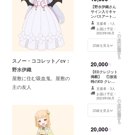
※
うちお一人をお
届けします。
出演者は、七八
【野水伊織さん
選びください。
②台本（PDF)
くまの・柚萌・
サイン入りキャ
テレビ放送
紫乃咲ほのあ３
ンバスアート】
５分アニメ６話
名のうちお一人
①野水伊織さ
分 A４サイズ
支援者：1人
をお選びくださ
んサイン入り
２４ページ分
お届け予定：
い。 サイ
キャンバスアー
こ
提供方法：
2023年06月
の
ズ ：90mm
ト (F3 273*220
リ
台本（PDF）を
タ
円形 提供方
サイズ) 提供
ー
メールにてお届
ン
法：ご指定いた
方法：ファイル
詳細を見る
を
けします。 ③
選
だいたご住所に
転送サービスに
択
描き下ろし短編
す
宅配便にてお送
てお届けしま
る
ボイスドラマ
りします。 ③
す。 ② スタン
スノー・ココレット／cv：
収録時間：
20,000
描き下ろし短編
ド付きアクリル
円
５分 提供方
野水伊織
ボイスドラマ
コースター（ス
法：ファイル転
【EDクレジット
収録時間：
ノー柄） サ
送サービスにて
掲載】 ①放送
屋敷に住む吸血鬼。屋敷の
５分 提供方
イズ ：
お届けします。
時のED クレ
法：ファイル転
90mm 円形
④出演Vtuber
ジットにご希望
主の友人
送サービスにて
提供方法：
支援者：3人
からのお礼ボイ
のお名前を掲載
お届けします。
ご指定いただい
お届け予定：
ス 収録時
放送期間：
こ
④Vtuberから
たご住所に宅配
2023年06月
の
間：１～３分
5/18～6/22 1～
リ
のお礼ボイス
便にてお送りし
タ
提供方法：
6話内のいずれか
ー
収録時間：
ます。 ③野水
ン
ファイル転送
1話 掲載方
詳細を見る
を
１～３分 提
伊織さんからの
選
サービスにてお
法：文字のみ
択
供方法：ファイ
お礼ボイス
す
届けします。
※放送時のエ
る
ル転送サービス
収録時間：１～
※七八くま
ンドクレジット
にてお届けしま
３分 提供方
20,000
の・柚萌・紫乃
に掲載、人数に
円
す。 ※七八
法：ファイル転
咲ほのあ３名の
よって1～6話内