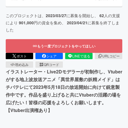
このプロジェクトは、
2023/03/27
に募集を開始し、
62
人の支援
により
901,000
円の資金を集め、
2023/04/21
に募集を終了しま
した
もう一度プロジェクトをやってほしい
ポスト
シェア
LINEで送る
URLコピー
埋め込み
QRコード
イラストレーター・Live2Dモデラーが初制作し、Vtuber
がする地上波放送アニメ「異世界屋敷の妖精メイド」は
チバテレにて2023年5月18日の放送開始に向けて鋭意製
作中です。作品を盛り上げると共にVtuberの活躍の場を
広げたい！皆様の応援をよろしくお願いします。
【Vtuber出演権あり】