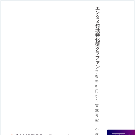
エ
ン
タ
メ
領
域
特
化
型
ク
ラ
フ
ァ
ン
手
数
料
0
円
か
ら
実
施
可
能
。
企
画