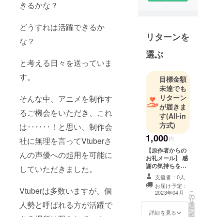
きるかな？
どうすれは活躍できるか
リターンを
な？
選ぶ
と考える日々を送っていま
す。
目標金額
未達でも
リターン
そんな中、アニメを制作す
が届きま
るご機会をいただき、これ
す
(All-in
方式)
は･･････！と思い、制作会
1,000
円
社に無理を言ってVtuberさ
【原作者からの
んの声優への起用を可能に
お礼メール】 感
謝の気持ちを込
していただきました。
めたお礼のメー
支援者：0人
ルをお届けしま
お届け予定：
す。 ※支援時に
Vtuberは多数いますが、個
こ
2023年04月
の
記載頂いたメー
リ
人勢と呼ばれる方が活躍で
タ
ルアドレスへお
ー
ン
送りします。入
詳細を見る
を