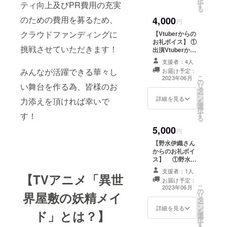
択
ティ向上及びPR費用の充実
す
（PDF) テレ
る
ビ放送５分アニ
のための費用を募るため、
4,000
メ６話分 A４
円
サイズ２４ペー
クラウドファンディングに
【Vtuberからの
ジ分 提供方
お礼ボイス】 ①
法：台本
挑戦させていただきます！
出演Vtuberから
（PDF）をメー
のお礼ボイス
ルにてお届けし
支援者：4人
収録時間：1～３
ます。
みんなが活躍できる華々し
お届け予定：
分 提供方法：
こ
2023年06月
の
ファイル転送
い舞台を作る為、皆様のお
リ
タ
サービスにてお
ー
ン
届けします。
詳細を見る
力添えを頂ければ幸いで
を
選
※七八くまの・柚
択
す
萌・紫乃咲ほの
す！
る
あ３名のうちお
5,000
一人をお選びく
円
ださい。 ②台本
【野水伊織さん
（PDF) テレビ
からのお礼ボイ
放送５分アニメ
ス】 ①野水伊
６話分 A４サ
織さんからのお
イズ２４ページ
支援者：1人
礼ボイス 収
【TVアニメ「異世
分 提供方法：
お届け予定：
録時間：１～３
こ
台本（PDF）を
2023年06月
の
分 提供方
界屋敷の妖精メイ
リ
メールにてお届
タ
法：ファイル転
ー
けします。 ③描
ン
送サービスにて
詳細を見る
を
き下ろし短編ボ
ド」とは？】
選
お届けします。
択
イスドラマ 収
す
②台本（PDF)