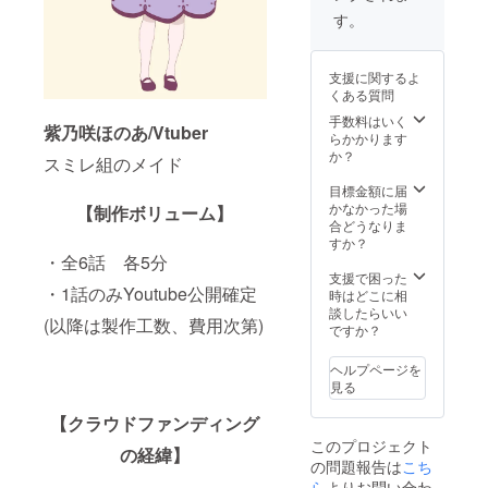
当しています。
す。
OK
COFFEE公式サ
イト：
https://okcoffee
支援に関するよ
roastery.com/
くある質問
⑥サイン入り
手数料はいく
DVD (Vtuber+
紫乃咲ほのあ/Vtuber
らかかります
野水伊織さんの
か？
中から 1名)
スミレ組のメイド
※Vtuberは、七
目標金額に届
八くまの・柚
かなかった場
【制作ボリューム】
萌・紫乃咲ほの
合どうなりま
あ３名のうちお
すか？
一人をお選びく
・全6話 各5分
ださい。 提
支援で困った
供方法：ご指定
・1話のみYoutube公開確定
時はどこに相
いただいたご住
談したらいい
所に宅配便にて
(以降は製作工数、費用次第)
ですか？
お送りします。
DVDのみお届け
は2023年12月を
ヘルプページを
予定しいていま
見る
す。 ⑦スタン
【クラウドファンディング
ド付きアクリル
コースター
このプロジェクト
の経緯】
絵柄 ：ス
の問題報告は
こち
ノー柄 サイ
ら
よりお問い合わ