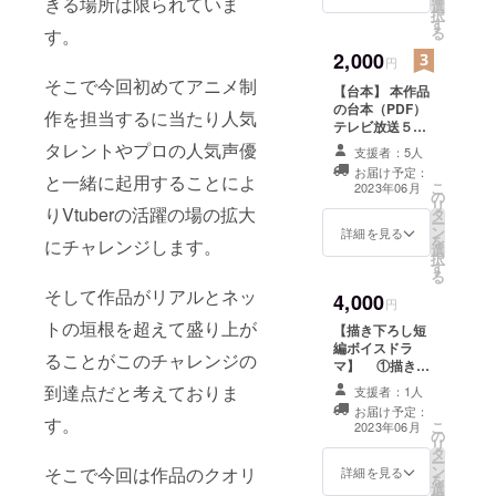
きる場所は限られていま
選
力ミスにご留意
択
す
ください。
る
す。
2,000
円
そこで今回初めてアニメ制
【台本】 本作品
の台本（PDF）
作を担当するに当たり人気
テレビ放送５分
アニメ６話分
タレントやプロの人気声優
支援者：5人
A４サイズ約２
お届け予定：
４ページ分 提供
と一緒に起用することによ
こ
2023年06月
の
方法：台本
リ
りVtuberの活躍の場の拡大
タ
（PDF）を支援
ー
ン
時に記載頂いた
詳細を見る
を
にチャレンジします。
選
メールアドレス
択
す
へお送りしま
る
す。入力ミスに
そして作品がリアルとネッ
4,000
ご留意くださ
円
い。
トの垣根を超えて盛り上が
【描き下ろし短
編ボイスドラ
ることがこのチャレンジの
マ】 ①描き下
ろし短編ボイス
到達点だと考えておりま
支援者：1人
ドラマ 収録
お届け予定：
時間：５分
す。
こ
2023年06月
の
提供方法：ファ
リ
タ
イル転送サービ
ー
ン
スにてお届けし
そこで今回は作品のクオリ
詳細を見る
を
選
ます。 ②台本