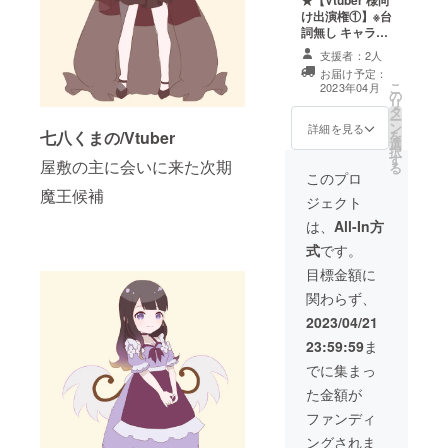
★【Vtuber 様向
法：ファイル転
サービスにてお
供方法：ファイ
け出演権①】※台
送サービスにて
届けします。
ル転送サービス
詞無し キャラク
お届けします。
※七八くま
にてお届けしま
ターとしてその
③出演Vtuber
の・柚萌・紫乃
支援者：2人
す。 ※七八
ままのデザイン
からのお礼ボイ
咲ほのあ３名の
お届け予定：
くまの・柚萌・
でゲスト出演頂
ス 収録時
うちお一人をお
こ
2023年04月
紫乃咲ほのあ３
の
きます。 衣
間：１～３分
選びください。
リ
名のうちお一人
タ
装、装飾等は世
提供方法：
⑤野水伊織さ
ー
をお選びくださ
ン
界観を守ったデ
詳細を見る
ファイル転送
んからのお礼ボ
七八くまの/Vtuber
を
い。 ⑤野水伊
選
ザインにデフォ
サービスにてお
イス 収録時
択
織さんからのお
す
ルメ及びアレン
届けします。
屋敷の主に会いに来た次期
間：１～３分
る
礼ボイス 収
ジさせて頂きま
このプロ
④野水伊織さん
提供方法：
録時間：１～３
す。 （例 : ケ
魔王候補
からのお礼ボイ
ファイル転送
ジェクト
分 提供方
モミミ→髪の形
ス 収録時
サービスにてお
法：ファイル転
等）。台詞はご
は、
All-In方
間：１～３分
届けします。
送サービスにて
ざいません。
提供方法：
式
です。
お届けします。
※ご本人ではない
ファイル転送
方がご購入する
目標金額に
サービスにてお
場合、権利を渡
届けします。
関わらず、
したい Vtuber
⑤コラボ珈琲
さんに事前にご
2023/04/21
セット (200g)＋
確認ください。
ステッカー全員
23:59:59
ま
返金が難し
分 ※コラボ
い場合がござい
でに集まっ
珈琲セットの製
ます。
造は、コーヒー
た金額が
製造・販売会社
ファンディ
「OK
COFFEE」が担
ングされま