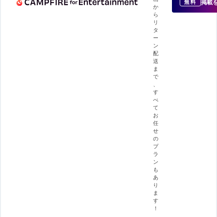
掲載
無料
か
ら
リ
タ
ー
ン
配
送
ま
で
、
す
べ
て
お
任
せ
の
プ
ラ
ン
も
あ
り
ま
す
！