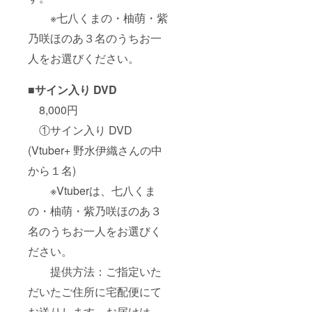
※七八くまの・柚萌・紫
乃咲ほのあ３名のうちお一
人をお選びください。
■サイン入り DVD
8,000円
①サイン入り DVD
(Vtuber+ 野水伊織さんの中
から１名)
※Vtuberは、七八くま
の・柚萌・紫乃咲ほのあ３
名のうちお一人をお選びく
ださい。
提供方法：ご指定いた
だいたご住所に宅配便にて
お送りします。お届けは