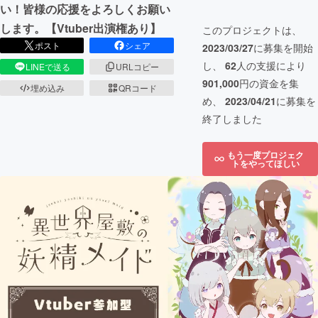
い！皆様の応援をよろしくお願い
します。【Vtuber出演権あり】
このプロジェクトは、
ポスト
シェア
2023/03/27
に募集を開始
し、
62
人の支援により
LINEで送る
URLコピー
901,000
円の資金を集
埋め込み
QRコード
め、
2023/04/21
に募集を
終了しました
もう一度プロジェク
トをやってほしい