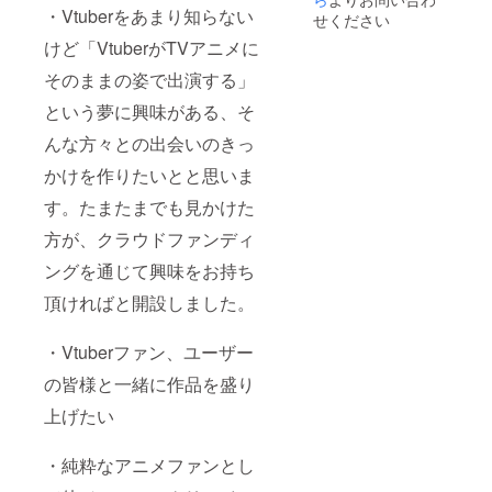
ズ ：90mm
・Vtuberをあまり知らない
せください
円形 提供方
法：ご指定いた
けど「VtuberがTVアニメに
だいたご住所に
宅配便にてお送
そのままの姿で出演する」
りします。 ⑧
野水伊織さんサ
という夢に興味がある、そ
イン入りキャン
んな方々との出会いのきっ
バスアート
絵柄 ：ス
かけを作りたいとと思いま
ノー柄 提供
方法：ファイル
す。たまたまでも見かけた
転送サービスに
てお届けしま
方が、クラウドファンディ
す。 ⑩放
送時のED クレ
ングを通じて興味をお持ち
ジットにご希望
頂ければと開設しました。
のお名前を掲載
放送期間：
5/18～6/22内で1
・Vtuberファン、ユーザー
～6話内のいずれ
か1話 掲載
の皆様と一緒に作品を盛り
方法：文字のみ
※放送時のエ
上げたい
ンドクレジット
に掲載、人数に
よって1～6話内
・純粋なアニメファンとし
のいずれかに配