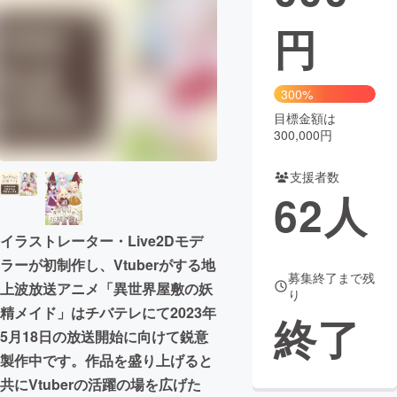
円
まちづくり・地域活性化
CAMPFIRE for Social Good
CAMPFIRE Creation
300%
CAMPFIREふるさと納税
machi-ya
コミュニティ
目標金額は
300,000円
支援者数
62
人
イラストレーター・Live2Dモデ
ラーが初制作し、Vtuberがする地
募集終了まで残
上波放送アニメ「異世界屋敷の妖
り
精メイド」はチバテレにて2023年
終了
5月18日の放送開始に向けて鋭意
製作中です。作品を盛り上げると
共にVtuberの活躍の場を広げた