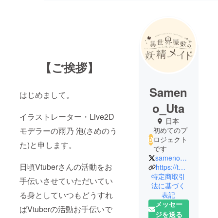
【ご挨拶】
Samen
はじめまして。
o_Uta
イラストレーター・Live2D
日本
モデラーの雨乃 泡(さめのう
初めてのプ
ロジェクト
た)と申します。
です
sameno_uta
日頃Vtuberさんの活動をお
https://twitter.com/sameno_uta
特定商取引
手伝いさせていただいてい
法に基づく
る身としていつもどうすれ
表記
メッセー
ばVtuberの活動お手伝いで
ジを送る