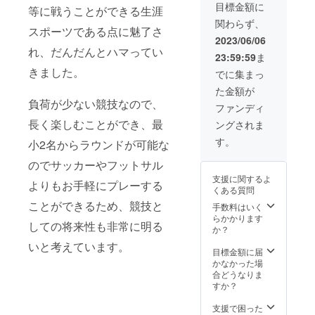
でのプ
イズの指定はで
目標金額に
ムジャ
等に戦うことができる生涯
レーを
きませんのでご
パンの
関わらず、
予定し
了承ください。
スポーツである点に魅了さ
ユニ
ていま
2023/06/06
フォー
す。 詳
れ、だんだんとハマってい
ムカ
23:59:59
ま
細なご
ラーに
きました。
案内は8
でに集まっ
合わ
月下旬
せ、青
た金額が
ごろに
色のみ
負荷が少ない競技なので、
メール
ファンディ
のご用
にて個
意とな
長く楽しむことができ、最
ングされま
別にご
りま
連絡さ
す。
小2名からラウンドが可能な
す。
せてい
ただき
のでサッカーやフットサル
ます。
支援に関するよ
よりもお手軽にプレーする
※有料で
くある質問
すが、
ことができるため、競技と
レンタ
手数料はいく
ルボー
らかかります
しての将来性も非常に明る
ルがあ
か？
ります
いと考えています。
し、服
目標金額に届
装もド
かなかった場
レス
合どうなりま
コード
すか？
に厳し
いコー
支援で困った