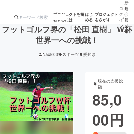
新
ロ
規
グ
会
プロジェクトを掲
はじ
プロジェクト
/
載するには
める
をさがす
イ
員
ン
登
フットゴルフ界の「松田 直樹」 W杯
録
世界一への挑戦！
人気のプロ
注目のリ
注目の新着プロ
募集終了が近いプ
もうすぐ公開
Naoki03
スポーツ
愛知県
ジェクト
ターン
ジェクト
ロジェクト
されます
アート・写真
音楽
現在の支援総
額
85,0
テクノロジー・ガジェット
ゲーム・サ
00
円
映像・映画
書籍・雑誌
ビジネス・起業
チャレンジ