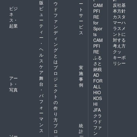
版
ウ
ー
反社基
CAM
ビジ
ビ
ド
ト
本方針
PFI
ネ
ュ
フ
サ
カスタ
RE
ス・
ー
ァ
ー
マーハ
for
起業
テ
ン
ビ
ラスメ
Spor
ィ
デ
ス
ントに
ts
ー
ィ
対する
CAM
・
ン
考え方
PFI
ヘ
グ
クッ
RE
ル
と
キーポ
ふる
ス
は
リシー
さと
ケ
プ
実
納税
ア
ロ
施
AD
アー
舞
ジ
事
FOR
ト・
台
ェ
例
ALL
写真
・
ク
HIO
パ
ト
KOS
フ
の
HI
ォ
作
JFA
ー
り
クラ
マ
方
ウド
ン
プ
統
ファ
ス
ロ
計
ン
ソー