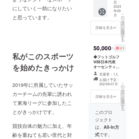
さんが
語で
定：
カー
ペアに
2023
「優れ
にしていく一助になりたい
チップ
年09
なって
てい
サイズ
こ
月
と思っています。
参加す
る」と
の
のマー
リ
ること
いう意
タ
カーに
ー
ができ
味で良
ン
詳細を見る
オリジ
を
る親子
いプ
選
ナルデ
択
フット
レーが
す
ザイン
る
ゴルフ
出た時
を施し
体験会
50,000
にオレ
た記念
円
残り1
への参
イシャ
マー
私がこのスポーツ
加権を
◆フットゴルフ
ス！と
カーを
提供し
W杯日本代表
叫んで
ご用意
を始めたきっかけ
ます。
オーセンティッ
いるこ
しまし
6歳から
クユニフォーム
とか
た！ こ
支援者：1人
12歳ま
W杯オーランド
ら、デ
れを
お届け予定：
でのお
大会で着用する
ザイン
使って
こ
2019年に所属していたサッ
2023年07月
子様と
の
フットゴルフ日
に取り
ぜひ皆
リ
保護者
タ
本代表のユニ
入れま
様も
カーチームの先輩に誘われ
ー
のペア
ン
フォームを提供
した。
詳細を見る
フット
を
でのプ
選
します。 一般販
て東海リーグに参加したこ
ゴルフ
択
レーと
す
売はなく、出場
にチャ
る
なりま
とがきっかけです。
選手のみが手に
このプロ
レンジ
す。 6
できる貴重なも
してみ
ジェクト
ホール
のになります。
てくだ
競技自体の魅力に加え、年
程度の
カラーはブルー
は、
All-In方
さい！
特設
がベースになり
※カラー
齢を重ねても若い世代と対
式
です。
コース
ます。なお、サ
はチー