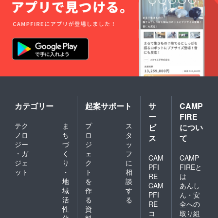
カテゴリー
起案サポート
サ
CAMP
ー
FIRE
テク
ま
プ
ス
ビ
につい
ノロ
ち
ロ
タ
ス
て
ジー
づ
ジ
ッ
・ガ
く
ェ
フ
CAM
CAMP
ジェ
り
ク
に
PFI
FIREと
ット
・
ト
相
RE
は
地
を
談
CAM
あんし
域
作
す
PFI
ん・安
活
る
る
RE
全への
性
資
コ
取り組