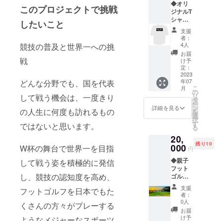
◆オリ
ことだ
的にグ
このプロジェクトで挑戦
ジナルT
けでは
リーン
シャツ
なく、
上でし
したいこと
「OREI
レセプ
かボー
支援
SIOS」
ション
ルマー
者：
バー
パー
クを行
4人
競技の普及と世界一への挑
ジョン
ティや
いませ
お届
私が所
戦
表彰式
んが、
け予
属する
の様子
定：
フット
Barbar
2023
などW
ゴルフ
年07
どんな分野でも、国を代表
o
杯全体
では
こ
月
Footgol
がどの
の
フェア
リ
して戦う機会は、一度きり
f Clubよ
ように
タ
ウェイ
ー
り、W
作り込
ン
やラフ
詳細を見る
の人生に何度も訪れるもの
を
杯出場
まれて
選
でも
択
を記念
いるの
す
ボール
ではないと思います。
る
してオ
かと
マーク
20,
リジナ
いった
を行う
残り10
ルデザ
000
部分に
W杯の舞台で世界一を目指
ので、
円
インのT
ついて
大きめ
◆親子
して戦う姿を積極的に発信
シャツ
も、可
のマー
フット
を提供
能な限
カーを
し、競技の認知度を高め、
ゴルフ
いたし
りリ
使用し
体験会
ます。
サーチ
ます。
支援
フットゴルフを日本でもた
へのご
「OREI
してご
私が通
者：
参加 お
SIOS」
報告し
0人
常使用
くさんの方々がプレーする
子さん
とはギ
ます。
してい
お届
と親御
リシャ
け予
ようなメジャーなスポーツ
るポー