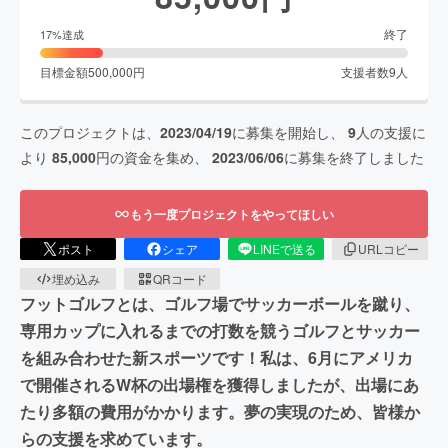
終了
17
%達成
目標金額
500,000
円
支援者数
9
人
このプロジェクトは、
2023/04/19
に募集を開始し、
9
人の支援に
より
85,000
円の資金を集め、
2023/06/06
に募集を終了しました
もう一度プロジェクトをやってほしい
ポスト
シェア
LINEで送る
URLコピー
埋め込み
QRコード
フットゴルフとは、ゴルフ場でサッカーボールを蹴り、
専用カップに入れるまでの打数を競うゴルフとサッカー
を組み合わせた新スポーツです！私は、6月にアメリカ
で開催されるW杯の出場権を獲得しましたが、出場にあ
たり多額の費用がかかります。夢の実現のため、皆様か
らの支援を求めています。