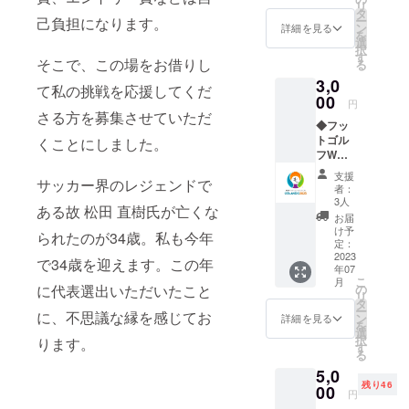
リ
レーし
タ
ー
己負担になります。
て欲し
ン
詳細を見る
を
い！そ
選
択
んな気
す
そこで、この場をお借りし
る
持ちを
3,0
支援の
て私の挑戦を応援してくだ
お礼と
00
円
して形
さる方を募集させていただ
◆フッ
にした
トゴル
くことにしました。
もので
フW杯
す！
の活動
フット
支援
サッカー界のレジェンドで
報告 W
ゴルフ
者：
杯オー
ではゴ
3人
ある故 松田 直樹氏が亡くな
ランド
ルフと
お届
大会の
同じよ
け予
られたのが34歳。私も今年
様子や
うに
定：
体験し
2023
ボール
で34歳を迎えます。この年
年07
たこと
の位置
こ
月
などを
をマー
に代表選出いただいたこと
の
リ
まとめ
クして
タ
ー
に、不思議な縁を感じてお
た活動
移動さ
ン
詳細を見る
を
レポー
せるこ
選
択
ります。
トをお
とがあ
す
る
送りし
りま
5,0
ます。
す。 ゴ
残り46
競技に
00
ルフで
円
関する
は基本