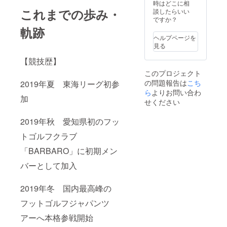
スでは
時はどこに相
これまでの歩み・
ないの
談したらいい
で、運
ですか？
動がで
軌跡
きる服
ヘルプページを
と靴で
見る
あれば
プレー
【競技歴】
可能で
このプロジェクト
す。 予
の問題報告は
こち
2019年夏 東海リーグ初参
定会場:
ら
よりお問い合わ
アドニ
加
スゴル
せください
フクラ
ブ（岐
2019年秋 愛知県初のフッ
阜県恵
那市）
トゴルフクラブ
予定日
時:2023
「BARBARO」に初期メン
年9月16
バーとして加入
日土曜
午後13
時30分
2019年冬 国内最高峰の
集合
フットゴルフジャパンツ
アーへ本格参戦開始