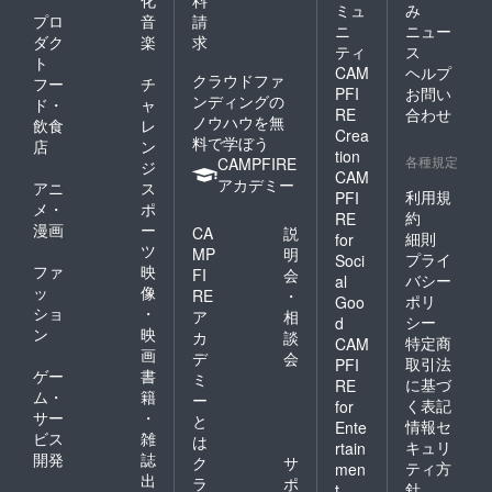
化
料
ミュ
み
プロ
音
請
ニ
ニュー
ダク
楽
求
ティ
ス
ト
CAM
ヘルプ
クラウドファ
フー
チ
PFI
お問い
ンディングの
ド・
ャ
RE
合わせ
ノウハウを無
飲食
レ
Crea
料で学ぼう
店
ン
tion
各種規定
CAMPFIRE
ジ
CAM
アカデミー
アニ
ス
利用規
PFI
メ・
ポ
約
RE
漫画
ー
CA
説
細則
for
ツ
MP
明
プライ
Soci
ファ
映
FI
会
バシー
al
ッ
像
RE
・
ポリ
Goo
ショ
・
ア
相
シー
d
ン
映
カ
談
特定商
CAM
画
デ
会
取引法
PFI
ゲー
書
ミ
に基づ
RE
ム・
籍
ー
く表記
for
サー
・
と
情報セ
Ente
ビス
雑
は
キュリ
rtain
開発
誌
ク
サ
ティ方
men
出
ラ
ポ
針
t