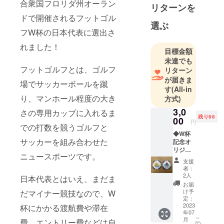
合衆国フロリダ州オーラン
リターンを
ドで開催されるフットゴル
選ぶ
フW杯の日本代表に選出さ
れました！
目標金額
未達でも
フットゴルフとは、ゴルフ
リターン
が届きま
場でサッカーボールを蹴
す
(All-in
り、マンホール程度の大き
方式)
3,0
さの専用カップに入れるま
残り98
00
円
での打数を競うゴルフと
◆W杯
サッカーを組み合わせた
記念オ
リジナ
ニュースポーツです。
ルフッ
支援
トゴル
者：
フマー
2人
日本代表とはいえ、まだま
カー こ
お届
の機会
け予
だマイナー競技なので、W
にフッ
定：
トゴル
2023
杯にかかる渡航費や滞在
年07
フをぜ
こ
月
費、エントリー費などは自
ひプ
の