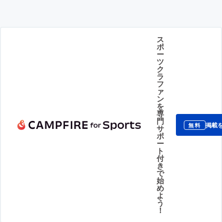
ス
ポ
ー
ツ
ク
ラ
フ
ァ
ン
を
専
門
掲載
無料
サ
ポ
ー
ト
付
き
で
始
め
よ
う
！