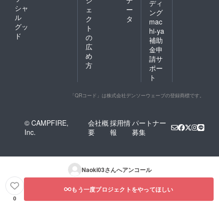
ジ
デ
ディ
シャ
ェ
ー
ング
ル
ク
タ
mac
グッ
ト
hi-ya
ド
の
補助
広
金申
め
請サ
方
ポー
ト
「QRコード」は株式会社デンソーウェーブの登録商標です。
© CAMPFIRE,
会社概
採用情
パートナー
Inc.
要
報
募集
Naoki03
さんへアンコール
もう一度プロジェクトをやってほしい
0