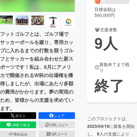
17%
目標金額は
まちづくり・地域活性化
500,000円
支援者数
CAMPFIRE for Social Good
CAMPFIRE Creation
フットゴルフとは、ゴルフ場で
9
人
CAMPFIREふるさと納税
machi-ya
コミュニティ
サッカーボールを蹴り、専用カッ
プに入れるまでの打数を競うゴル
フとサッカーを組み合わせた新ス
募集終了まで残
ポーツです！私は、6月にアメリ
り
カで開催されるW杯の出場権を獲
終了
得しましたが、出場にあたり多額
の費用がかかります。夢の実現の
ため、皆様からの支援を求めてい
ます。
ポスト
シェア
このプロジェクトは、
LINEで送る
URLコピー
2023/04/19
に募集を開始
し、
9
人の支援により
埋め込み
QRコード