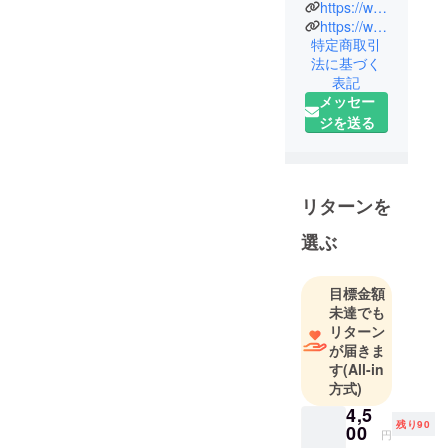
ザー）はサ
https://www.instagram.com/minimal._leather/
スティナブ
https://www.facebook.com/profile.php?id=100087149800665
特定商取引
ルな素材で
法に基づく
ある本革の
表記
良さを多く
メッセー
の方に感じ
ジを送る
て頂くため
に、ミニマ
ルで機能的
なプロダク
リターンを
トをご提案
選ぶ
していま
す。
既存の流通
目標金額
では避けら
未達でも
リターン
れなかった
が届きま
中間マージ
す
(All-in
ンや広告費
方式)
用の無駄を
4,5
省き、高品
残り90
00
円
質な商品を