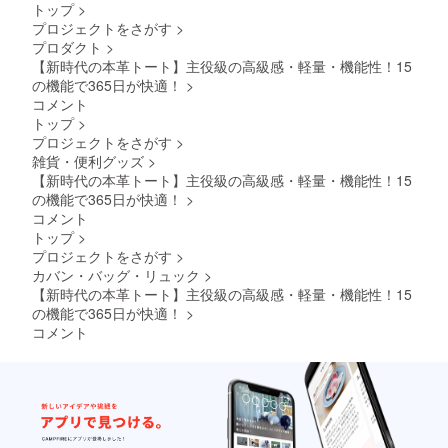
地）/ナ
給状
トップ
>
イロン
況、製
プロジェクトをさがす
>
製造
造工程
プロダクト
>
国：日
上の都
本 ※デ
【新時代の本革トート】主役級の高級感・軽量・機能性！15
合等に
ザイ
より出
の機能で365日が快適！
>
ン・仕
荷時期
コメント
様は変
が遅れ
トップ
>
更にな
る場合
プロジェクトをさがす
>
る可能
があり
雑貨・便利グッズ
>
性もご
ます。
ざいま
※税込、
【新時代の本革トート】主役級の高級感・軽量・機能性！15
す。ご
送料込
の機能で365日が快適！
>
了承く
みの価
コメント
ださ
格で
トップ
>
い。 ※
す。
プロジェクトをさがす
>
ご注文
状況、
カバン・バッグ・リュック
>
使用部
【新時代の本革トート】主役級の高級感・軽量・機能性！15
材の供
の機能で365日が快適！
>
給状
コメント
況、製
造工程
上の都
合等に
より出
荷時期
が遅れ