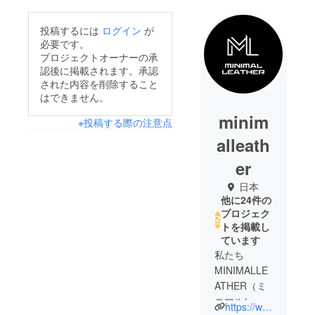
投稿するには
ログイン
が
必要です。
プロジェクトオーナーの承
認後に掲載されます。承認
された内容を削除すること
はできません。
minim
※投稿する際の注意点
alleath
er
日本
他に24件の
プロジェク
トを掲載し
ています
私たち
MINIMALLE
ATHER（ミ
ニマルレ
https://www.minimalleather.jp/