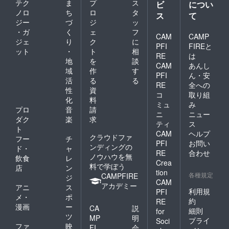
テク
ま
プ
ス
ビ
につい
ノロ
ち
ロ
タ
ス
て
ジー
づ
ジ
ッ
・ガ
く
ェ
フ
CAM
CAMP
ジェ
り
ク
に
PFI
FIREと
ット
・
ト
相
RE
は
地
を
談
CAM
あんし
域
作
す
PFI
ん・安
活
る
る
RE
全への
性
資
コ
取り組
化
料
ミュ
み
プロ
音
請
ニ
ニュー
ダク
楽
求
ティ
ス
ト
CAM
ヘルプ
クラウドファ
フー
チ
PFI
お問い
ンディングの
ド・
ャ
RE
合わせ
ノウハウを無
飲食
レ
Crea
料で学ぼう
店
ン
tion
各種規定
CAMPFIRE
ジ
CAM
アカデミー
アニ
ス
利用規
PFI
メ・
ポ
約
RE
漫画
ー
CA
説
細則
for
ツ
MP
明
プライ
Soci
ファ
映
FI
会