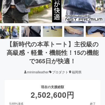
【新時代の本革トート】主役級の
高級感・軽量・機能性！15の機能
で365日が快適！
minimalleather
プロダクト
福岡県
現在の支援総額
2,502,600
円
終了
5,005
%達成