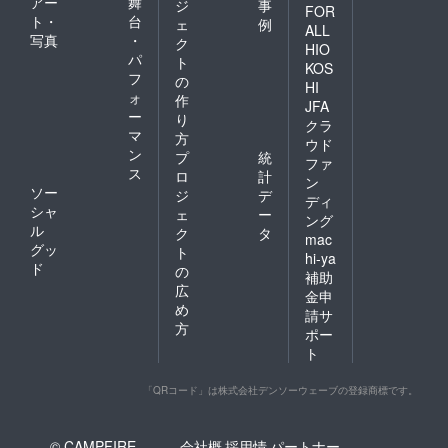
アー
舞
ジ
事
FOR
ト・
台
ェ
例
ALL
写真
・
ク
HIO
パ
ト
KOS
フ
の
HI
ォ
作
JFA
ー
り
クラ
マ
方
ウド
ン
プ
統
ファ
ス
ロ
計
ン
ソー
ジ
デ
ディ
シャ
ェ
ー
ング
ル
ク
タ
mac
グッ
ト
hi-ya
ド
の
補助
広
金申
め
請サ
方
ポー
ト
「QRコード」は株式会社デンソーウェーブの登録商標です。
© CAMPFIRE,
会社概
採用情
パートナー