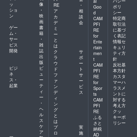
バシー
al
ッ
像
RE
・
ポリ
Goo
ショ
・
ア
相
シー
d
ン
映
カ
談
特定商
CAM
画
デ
会
取引法
PFI
ゲー
書
ミ
に基づ
RE
ム・
籍
ー
く表記
for
サー
・
と
情報セ
Ente
ビス
雑
は
キュリ
rtain
開発
誌
ク
サ
ティ方
men
出
ラ
ポ
針
t
版
ウ
ー
反社基
CAM
ビジ
ビ
ド
ト
本方針
PFI
ネ
ュ
フ
サ
カスタ
RE
ス・
ー
ァ
ー
マーハ
for
起業
テ
ン
ビ
ラスメ
Spor
ィ
デ
ス
ントに
ts
ー
ィ
対する
CAM
・
ン
考え方
PFI
ヘ
グ
クッ
RE
ル
と
キーポ
ふる
ス
は
リシー
さと
ケ
プ
実
納税
ア
ロ
施
AD