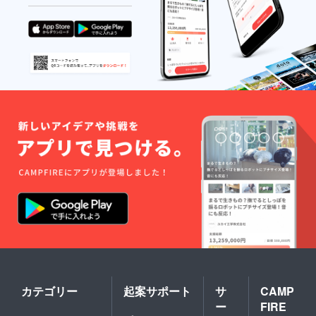
る場合
があり
ます。
※税込、
送料込
みの価
格で
す。
カテゴリー
起案サポート
サ
CAMP
ー
FIRE