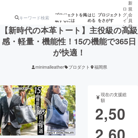
新
ロ
規
グ
会
プロジェクトを掲
はじ
プロジェクト
/
載するには
める
をさがす
イ
員
ン
登
【新時代の本革トート】主役級の高級
録
感・軽量・機能性！15の機能で365日
が快適！
人気のプロ
注目のリ
注目の新着プロ
募集終了が近いプ
もうすぐ公開
ジェクト
ターン
ジェクト
ロジェクト
されます
minimalleather
プロダクト
福岡県
アート・写真
音楽
現在の支援総
テクノロジー・ガジェット
ゲーム・サ
額
2,50
映像・映画
書籍・雑誌
2,60
ビジネス・起業
チャレンジ