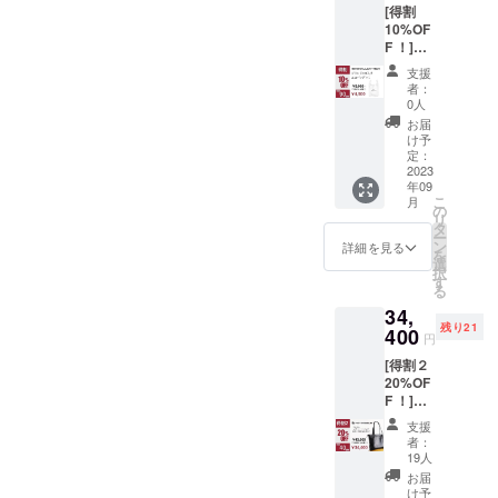
[得割
適正な価格
10%OF
でご提供い
F ！]先
着90名
たします。
支援
様 ・ブ
者：
国内外の協
ランド
0人
力工場と提
ロゴ入
お届
りエコ
携して本物
け予
バッグ
定：
の製品、今
×1 ［一
2023
年09
の時代に必
般販売
こ
月
予定価
の
要とされて
リ
格
タ
いるプロダ
ー
5,000円
ン
詳細を見る
を
の
クトを企画
選
択
10%OF
す
開発してい
る
F］
ます。
34,
《500円
残り21
もお
400
日本国内の
円
得！》
有名バラエ
[得割２
リター
20%OF
ティショッ
ン金
F ！]先
額：
プへの商品
着40名
4,500円
支援
供給や200商
様 ・ミ
（内
者：
ニマル
容） ブ
品以上もの
19人
レザー
ランド
お届
プロダクト
トート
ロゴ入
け予