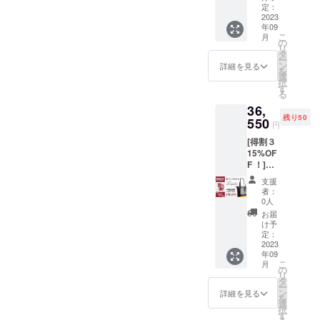
開発経験を
バッ
りエコ
定：
グ
2023
バッグ
活かし、皆
年09
NIST
本体×1
様の生活を
こ
月
PUREM
個 サイ
の
リ
IUM×1
少しでも豊
ズ：
タ
ー
［一般
幅）約
ン
詳細を見る
かにできれ
を
販売予
33.5cm
選
択
ば幸いで
定価格
×高）約
す
る
43,000
57.5cm
す。
36,
円の
×マチ）
残り50
20%OF
550
約12cm
円
F］
素材：
[得割３
《8,600
ナイロ
15%OF
円もお
ン100%
F ！]先
得！》
イン
着50名
リター
ナー：
支援
様 ・ミ
ン金
クリン
者：
ニマル
額：
ベレ
0人
レザー
34,400
NY（抗
お届
トート
円 （内
菌・防
け予
バッ
容） ミ
定：
臭裏
グ
2023
ニマル
地）/ナ
年09
NIST
レザー
イロン
こ
月
PUREM
トート
の
製造
リ
IUM×1
バッ
タ
国：中
ー
［一般
グ
ン
国 ※デ
詳細を見る
を
販売予
NIST
選
ザイ
択
定価格
PUREM
す
ン・仕