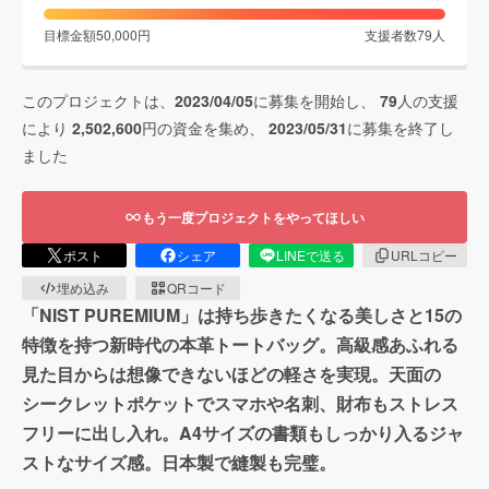
目標金額
50,000
円
支援者数
79
人
このプロジェクトは、
2023/04/05
に募集を開始し、
79
人の支援
により
2,502,600
円の資金を集め、
2023/05/31
に募集を終了し
ました
もう一度プロジェクトをやってほしい
ポスト
シェア
LINEで送る
URLコピー
埋め込み
QRコード
「NIST PUREMIUM」は持ち歩きたくなる美しさと15の
特徴を持つ新時代の本革トートバッグ。高級感あふれる
見た目からは想像できないほどの軽さを実現。天面の
シークレットポケットでスマホや名刺、財布もストレス
フリーに出し入れ。A4サイズの書類もしっかり入るジャ
ストなサイズ感。日本製で縫製も完璧。