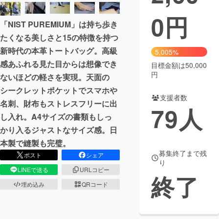
0
円
まちづくり・地域活性化
「NIST PUREMIUM」は持ち歩き
たくなる美しさと15の特徴を持つ
CAMPFIRE for Social Good
CAMPFIRE Creation
新時代の本革トートバッグ。高級
5,005%
CAMPFIREふるさと納税
machi-ya
コミュニティ
感あふれる見た目からは想像でき
目標金額は50,000
円
ないほどの軽さを実現。天面の
シークレットポケットでスマホや
支援者数
名刺、財布もストレスフリーに出
79
人
し入れ。A4サイズの書類もしっ
かり入るジャストなサイズ感。日
本製で縫製も完璧。
募集終了まで残
ポスト
シェア
り
LINEで送る
URLコピー
終了
埋め込み
QRコード