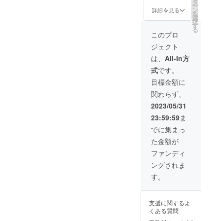
IUM×1
バッ
タ
ラディ
本 ※デ
合等に
ー
［一般
グ
ン
シュ
詳細を見る
ザイ
より出
を
販売予
NIST
選
産
ン・仕
荷時期
択
定価格
PUREM
す
キップ
様は変
が遅れ
る
43,000
IUM本
牛革
このプロ
更にな
る場合
円の
体×1個
ベース
る可能
があり
ジェクト
25%OF
サイ
シュリ
性もご
ます。
F］
ズ：
ンクレ
は、
All-In方
ざいま
※税込、
《10,75
天）約
ザー イ
す。ご
送料込
式
です。
0円もお
37cm×
ン
了承く
みの価
得！》
底）約
ナー：
目標金額に
ださ
格で
リター
33cm×
クリン
い。 ※
す。
関わらず、
ン金
高）約
ベレ
ご注文
額：
28cm×
NY（抗
2023/05/31
状況、
32,250
マチ）
菌・防
使用部
23:59:59
ま
円 （内
約9cm
臭裏
材の供
容） ミ
重量：
地）/ナ
でに集まっ
給状
ニマル
約620g
イロン
況、製
た金額が
レザー
素材：
製造
造工程
トート
バング
国：日
ファンディ
上の都
バッ
ラディ
本 ※デ
合等に
ングされま
グ
シュ
ザイ
より出
NIST
産
ン・仕
す。
荷時期
PUREM
キップ
様は変
が遅れ
IUM本
牛革
更にな
る場合
体×1個
ベース
る可能
があり
支援に関するよ
サイ
シュリ
性もご
ます。
くある質問
ズ：
ンクレ
ざいま
※税込、