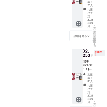
様 ・ミ
ン金
高）約
ベレ
者：
す。
ニマル
額：
28cm×
20人
NY（抗
レザー
27,950
マチ）
菌・防
お届
トート
円 （内
約9cm
け予
臭裏
バッ
容） ミ
定：
重量：
地）/ナ
グ
2023
ニマル
約620g
イロン
年09
NIST
レザー
素材：
製造
こ
月
PUREM
トート
の
バング
国：日
リ
IUM×1
バッ
タ
ラディ
本 ※デ
ー
［一般
グ
ン
シュ
詳細を見る
ザイ
を
販売予
NIST
選
産
ン・仕
択
定価格
PUREM
す
キップ
様は変
る
43,000
IUM本
牛革
更にな
32,
円の
体×1個
ベース
る可能
在庫な
30%OF
250
サイ
し
シュリ
性もご
円
F］
ズ：
ンクレ
ざいま
[得割
《12,90
天）約
ザー イ
す。ご
25%OF
0円もお
37cm×
ン
了承く
F ！]先
得！》
底）約
ナー：
ださ
着30名
リター
33cm×
クリン
い。 ※
支援
様 ・ミ
ン金
高）約
ベレ
者：
ご注文
ニマル
額：
28cm×
30人
NY（抗
状況、
レザー
30,100
マチ）
菌・防
お届
使用部
トート
円 （内
約9cm
け予
臭裏
材の供
バッ
容） ミ
定：
重量：
地）/ナ
給状
グ
2023
ニマル
約620g
イロン
況、製
年09
NIST
レザー
素材：
製造
造工程
こ
月
PUREM
トート
の
バング
国：日
上の都
リ