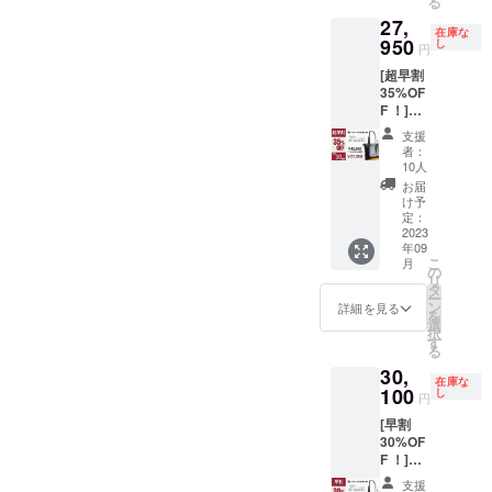
る
43,000
IUM本
様は変
27,
円の
体×1個
更にな
在庫な
15%OF
950
サイ
し
る可能
円
F］
ズ：
性もご
[超早割
《6,450
天）約
ざいま
35%OF
円もお
37cm×
す。ご
F ！]先
得！》
底）約
了承く
着10名
リター
33cm×
ださ
支援
様 ・ミ
ン金
高）約
い。 ※
者：
ニマル
額：
28cm×
10人
ご注文
レザー
36,550
マチ）
状況、
お届
トート
円 （内
約9cm
け予
使用部
バッ
容） ミ
定：
重量：
材の供
グ
2023
ニマル
約620g
給状
年09
NIST
レザー
素材：
況、製
こ
月
PUREM
トート
の
バング
造工程
リ
IUM×1
バッ
タ
ラディ
上の都
ー
［一般
グ
ン
シュ
詳細を見る
合等に
を
販売予
NIST
選
産
より出
択
定価格
PUREM
す
キップ
荷時期
る
43,000
IUM本
牛革
が遅れ
30,
円の
体×1個
ベース
る場合
在庫な
35%OF
100
サイ
し
シュリ
があり
円
F］
ズ：
ンクレ
ます。
[早割
《15,05
天）約
ザー イ
※税込、
30%OF
0円もお
37cm×
ン
送料込
F ！]先
得！》
底）約
ナー：
みの価
着20名
リター
33cm×
クリン
格で
支援