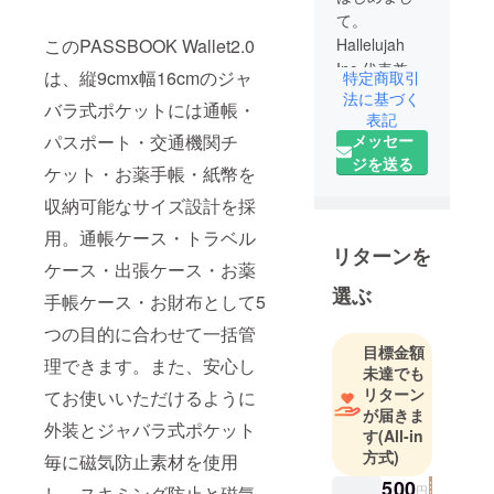
て。
このPASSBOOK Wallet2.0
Hallelujah
Inc.代表兼デ
は、縦9cmx幅16cmのジャ
特定商取引
ザイナーの
法に基づく
バラ式ポケットには通帳・
西本です。
表記
パスポート・交通機関チ
メッセー
ジを送る
『普段の日
ケット・お薬手帳・紙幣を
常を少し
収納可能なサイズ設計を採
リッチな気
用。通帳ケース・トラベル
分に』 をコ
リターンを
ンセプト
ケース・出張ケース・お薬
に、
選ぶ
手帳ケース・お財布として5
本革製品を
つの目的に合わせて一括管
日々デザイ
目標金額
ンしており
理できます。また、安心し
未達でも
ます。
リターン
てお使いいただけるように
が届きま
外装とジャバラ式ポケット
大好きな革
す
(All-in
方式)
製品を、見
毎に磁気防止素材を使用
つけてもら
500
し、スキミング防止と磁気
円