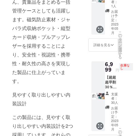
Wine
ん、貴重品をまとめる一括
購入い
者：
OOK
red /
ただけ
1人
Wallet2.
管理ケースとしても活躍し
Navy /
ます。
お届
0 お好
Dark
※基本的
け予
ます。磁気防止素材・ジャ
きなカ
Green
定：
に追跡
ラー2本
2023
からお
可能な
バラ式収納ポケット・縦型
年05
「PASS
好きな
メール
こ
月
BOOK
カラー
の
便での
カード収納・プルアップレ
リ
Wallet2.
を1本お
タ
発送と
ー
0 」
選びく
ン
なりま
詳細を見る
ザーを採用することによ
を
【セッ
ださ
選
す。
択
ト割
り、安全性・視認性・携帯
い。 ※
す
る
20％OF
一般販
性・耐久性の高さを実現し
6,9
F】
売予定
在庫な
15,998
99
価格
し
円
た製品に仕上がっていま
円 / 先着
9,999円
【超超
50名様
の商品
す。
超早割
Choco /
を
30％OF
Camel /
15%OF
F】
Black /
Fで予約
見やすく取り出しやすい内
支援
PASSB
Wine
購入い
者：
OOK
red /
ただけ
30人
装設計
Wallet2.
Navy /
ます。
お届
0お好き
Dark
※基本的
け予
なカ
この製品には、見やすく取
Green
定：
に追跡
ラー1本
2023
からお
可能な
年05
り出しやすい内装設計を2つ
「PASS
好きな
メール
こ
月
BOOK
カラー
の
便での
リ
採用しています。それらの
Wallet2.
を2本お