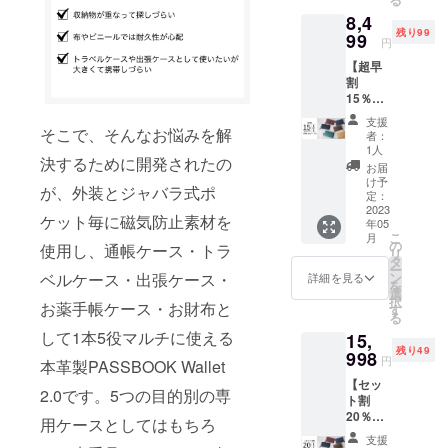
20%OF
となり
の製品
8,4
F】
ます ※
は既製
残り99
7,999円
99
発送日
品とな
円
/ 先着50
程は
ります
【超早
名様
PASSB
※発送日
割
Choco /
OOK
程は商
15％OF
Camel /
Wallet
品の日
F】
Black /
2.0の日
程に準
支援
PASSB
Wine
そこで、そんなお悩みを解
程に準
じます
者：
OOK
red /
じます
1人
決するために開発されたの
Wallet2.
Navy /
お届
0 お好
Dark
け予
が、外装とジャバラ式ポ
きなカ
Green
定：
ラー1本
2023
からお
ケット毎に磁気防止素材を
年05
「PASS
好きな
こ
月
BOOK
カラー
の
使用し、通帳ケース・トラ
リ
Wallet2.
を1本お
タ
ー
0」
選びく
ン
ベルケース・出張ケース・
詳細を見る
を
【超早
ださ
選
択
割
お薬手帳ケース・お財布と
い。 ※
す
る
15%OF
一般販
して1本5役マルチに使える
15,
F】
売予定
残り49
8,499円
998
価格
円
本革製PASSBOOK Wallet
/ 先着
9,999円
【セッ
100名様
の商品
2.0です。5つの目的別の専
ト割
Choco /
を
20％OF
Camel /
20%OF
用ケースとしてはもちろ
F】
Black /
Fで予約
支援
PASSB