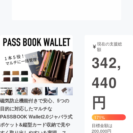
しました。
こちらから関連ページを閲覧いただけます。
まちづくり・地域活性化
CAMPFIRE for Social Good
CAMPFIRE Creation
CAMPFIREふるさと納税
machi-ya
コミュニティ
現在の支援総
額
342,
440
円
磁気防止機能付きで安心、5つの
目的に対応したマルチな
PASSBOOK Wallet2.0ジャバラ式
171%
ポケット&縦型カード収納で見や
目標金額は
200,000円
すく取り出しやすいを実現。ス