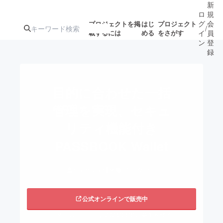
新
ロ
規
グ
会
プロジェクトを掲
はじ
プロジェクト
/
載するには
める
をさがす
イ
員
ン
登
録
人気のプロ
注目のリ
注目の新着プロ
募集終了が近いプ
もうすぐ公開
目的に合わせた一括
ジェクト
ターン
ジェクト
ロジェクト
されます
管理を実現、セキュ
リティ機能付き
アート・写真
音楽
PASSBOOK Wallet
テクノロジー・ガジェット
ゲーム・サ
Hallelujah Inc
プロダクト
映像・映画
書籍・雑誌
公式オンラインで販売中
ビジネス・起業
チャレンジ
このプロジェクトは2023/03/31に募集を終了