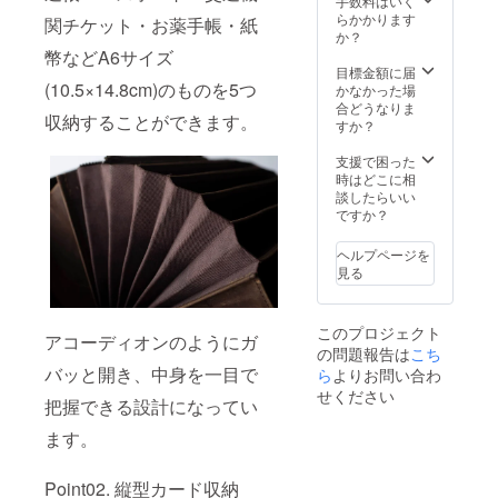
手数料はいく
を
らかかります
関チケット・お薬手帳・紙
30%OF
か？
Fで予約
幣などA6サイズ
購入い
目標金額に届
ただけ
(10.5×14.8cm)のものを5つ
かなかった場
ます。
合どうなりま
収納することができます。
※基本的
すか？
に追跡
可能な
支援で困った
メール
時はどこに相
便での
談したらいい
発送と
ですか？
なりま
す。
ヘルプページを
見る
このプロジェクト
アコーディオンのようにガ
の問題報告は
こち
バッと開き、中身を一目で
ら
よりお問い合わ
せください
把握できる設計になってい
ます。
Point02. 縦型カード収納