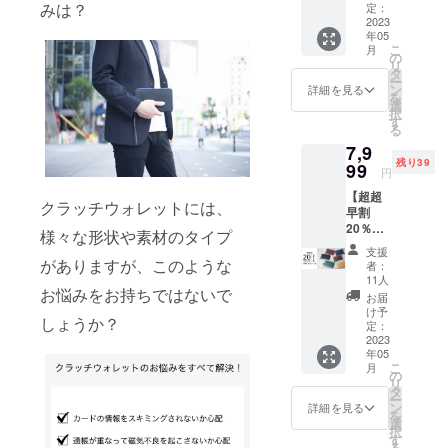
数：3文
OOK
みは？
定：
字まで
Wallet2.
2023
年05
刻印可
0をご支
こ
月
能文
援いた
の
リ
字：
だいた
タ
ー
(ローマ
方のオ
ン
詳細を見る
を
字 大文
プショ
選
択
字のみ)
ンとな
す
る
ABCDE
りま
7,9
FGHIJK
す。 単
残り39
LMNOP
品での
99
円
QRSTU
購入は
【超超
VWXYZ
できま
クラッチウォレットには、
早割
(数字)
せん。
20％OF
012345
カラー
様々な形状や素材のタイプ
F】
6789
をお選
支援
PASSB
(記号) .
びくだ
がありますが、このような
者：
OOK
(ドット)
さい。
11人
Wallet2.
お悩みをお持ちではないで
※ローマ
Choco /
お届
0 お好
字 小文
Camel /
け予
しょうか？
きなカ
字で入
Black /
定：
ラー1本
2023
力いた
Wine /
年05
「PASS
だいた
Navy /
こ
月
BOOK
場合で
Dark
の
リ
Wallet2.
も全て
green /
タ
ー
0」
【大文
Greige /
ン
詳細を見る
を
【超超
字での
Natural
選
択
早割
刻印】
※こちら
す
る