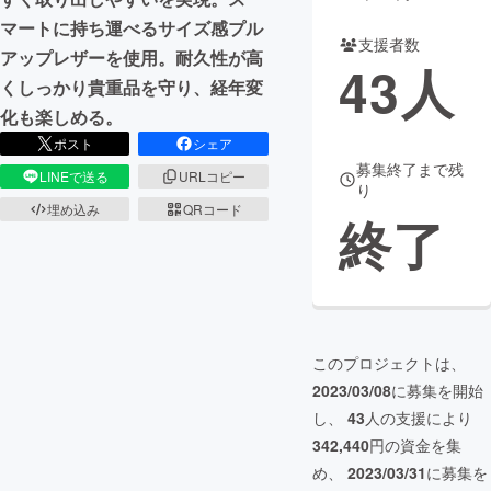
マートに持ち運べるサイズ感プル
支援者数
アップレザーを使用。耐久性が高
43
人
くしっかり貴重品を守り、経年変
化も楽しめる。
ポスト
シェア
募集終了まで残
LINEで送る
URLコピー
り
埋め込み
QRコード
終了
このプロジェクトは、
2023/03/08
に募集を開始
し、
43
人の支援により
342,440
円の資金を集
め、
2023/03/31
に募集を