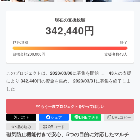
現在の支援総額
342,440
円
終了
171
%達成
目標金額
200,000
円
支援者数
43
人
このプロジェクトは、
2023/03/08
に募集を開始し、
43
人の支援
により
342,440
円の資金を集め、
2023/03/31
に募集を終了しま
した
もう一度プロジェクトをやってほしい
ポスト
シェア
LINEで送る
URLコピー
埋め込み
QRコード
磁気防止機能付きで安心、5つの目的に対応したマルチ