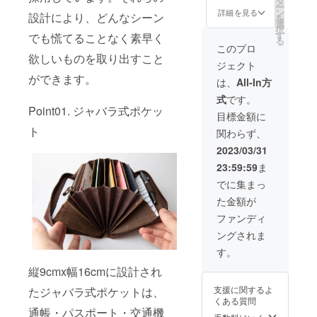
タ
発送と
ー
0」
選びく
ン
なりま
詳細を見る
設計により、どんなシーン
を
【超超
ださ
選
す。
択
早割
い。 ※
す
でも慌てることなく素早く
る
30%OF
一般販
このプロ
F】
売予定
欲しいものを取り出すこと
ジェクト
6,999円
価格
ができます。
/ 先着30
19,998
は、
All-In方
名様
円の商
式
です。
Choco /
品を
Point01. ジャバラ式ポケッ
Camel /
20%OF
目標金額に
Black /
Fで予約
ト
関わらず、
Wine
購入い
red /
ただけ
2023/03/31
Navy /
ます。
23:59:59
ま
Dark
※基本的
Green
に追跡
でに集まっ
からお
可能な
た金額が
好きな
メール
カラー
便での
ファンディ
を1本お
発送と
ングされま
選びく
なりま
ださ
す。
す。
い。 ※
縦9cmx幅16cmに設計され
一般販
売予定
支援に関するよ
たジャバラ式ポケットは、
価格
くある質問
9,999円
通帳・パスポート・交通機
の商品