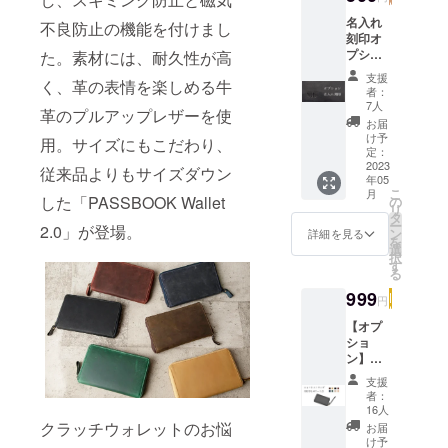
い、身につ
名入れ
不良防止の機能を付けまし
けてもらう
刻印オ
ことで、
プショ
た。素材には、耐久性が高
ン こち
ちょっぴり
支援
く、革の表情を楽しめる牛
らはク
者：
リッチな気
ラッチ
7人
革のプルアップレザーを使
ウォ
分になって
お届
レット
け予
頂
用。サイズにもこだわり、
への刻
定：
く・・・。
印オプ
2023
従来品よりもサイズダウン
年05
ション
そんな思い
こ
月
です。
した「PASSBOOK Wallet
の
を込めて、
リ
単品で
タ
ー
2.0」が登場。
お届けした
の購入
ン
詳細を見る
を
は出来
選
いと思って
択
ませ
す
る
おります。
ん。 1
点につ
999
円
き500円
長くご愛用
のオプ
【オプ
いただけま
ション
ショ
で名入
ン】ハ
すと幸いで
れ刻印
ンドス
支援
す！
を承り
トラッ
者：
ます。
プ こち
16人
刻印可
らは
クラッチウォレットのお悩
お届
能文字
PASSB
け予