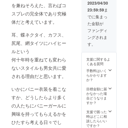
います。予めご
2023/04/30
を兼ねそろえた、言わばコ
了承ください。
23:59:59
ま
スプレの完全体であり究極
でに集まっ
体だと考えています。
た金額が
ファンディ
耳、蝶ネクタイ、カフス、
ングされま
尻尾、網タイツにハイヒー
す。
ルという
何十年時を重ねても変わら
支援に関するよ
くある質問
ないスタイルも男女共に愛
手数料はいく
らかかります
される理由だと思います。
か？
いかにバニー衣装を着こな
目標金額に届
かなかった場
すか、どうしたらより多く
合どうなりま
すか？
の人たちにバニーガールに
支援で困った
興味を持ってもらえるかを
時はどこに相
談したらいい
ひたすら考える日々でし
ですか？