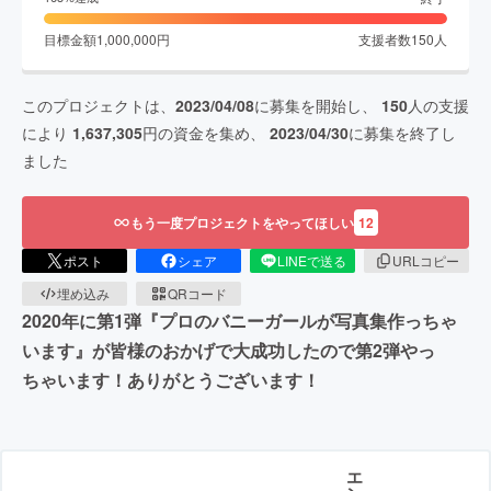
目標金額
1,000,000
円
支援者数
150
人
このプロジェクトは、
2023/04/08
に募集を開始し、
150
人の支援
により
1,637,305
円の資金を集め、
2023/04/30
に募集を終了し
ました
もう一度プロジェクトをやってほしい
12
ポスト
シェア
LINEで送る
URLコピー
埋め込み
QRコード
2020年に第1弾『プロのバニーガールが写真集作っちゃ
います』が皆様のおかげで大成功したので第2弾やっ
ちゃいます！ありがとうございます！
エ