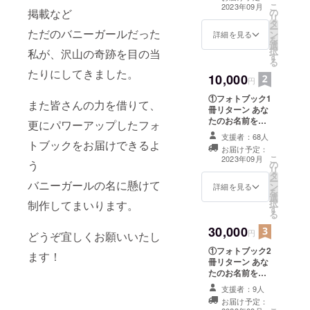
考欄に記載可能
こ
2023年09月
の
掲載など
なお名前を入力
リ
タ
してください。
ー
ただのバニーガールだった
ン
ニックネームな
詳細を見る
を
選
どでもOK.
択
私が、沢山の奇跡を目の当
す
る
たりにしてきました。
10,000
円
①フォトブック1
また皆さんの力を借りて、
冊リターン あな
たのお名前をク
更にパワーアップしたフォ
レジットさせて
支援者：68人
頂きます★ ※備
トブックをお届けできるよ
お届け予定：
考欄に記載可能
こ
2023年09月
う
の
なお名前を入力
リ
タ
してください。
ー
バニーガールの名に懸けて
ン
ニックネームな
詳細を見る
を
選
どでもOK. ②ア
択
制作してまいります。
す
クリルスタンド1
る
体 ③フォトブッ
30,000
クにサインをお
円
どうぞ宜しくお願いいたし
入れします
①フォトブック2
ます！
冊リターン あな
たのお名前をク
レジットさせて
支援者：9人
頂きます★ ※備
お届け予定：
考欄に記載可能