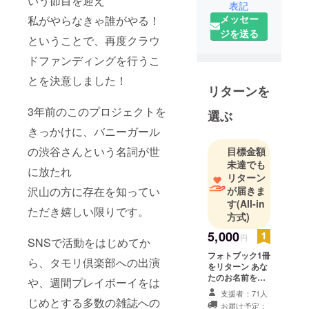
いう節目を迎え
表記
メッセー
私がやらなきゃ誰がやる！
ジを送る
ということで、再度クラウ
ドファンディングを行うこ
とを決意しました！
リターンを
3年前のこのプロジェクトを
選ぶ
きっかけに、バニーガール
の渋谷さんという名詞が世
目標金額
未達でも
に放たれ
リターン
が届きま
沢山の方に存在を知ってい
す
(All-in
ただき嬉しい限りです。
方式)
5,000
円
SNSで活動をはじめてか
フォトブック1冊
ら、タモリ倶楽部への出演
をリターン あな
たのお名前をク
や、週間プレイボーイをは
レジットさせて
支援者：71人
頂きます★ ※備
じめとする多数の雑誌への
お届け予定：