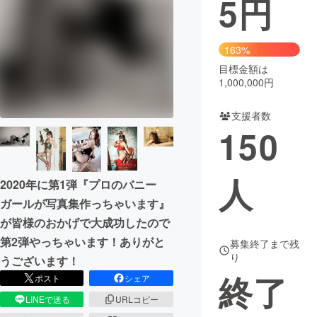
5
円
まちづくり・地域活性化
163%
目標金額は
CAMPFIRE for Social Good
CAMPFIRE Creation
1,000,000円
CAMPFIREふるさと納税
machi-ya
コミュニティ
支援者数
150
人
2020年に第1弾『プロのバニー
ガールが写真集作っちゃいます』
が皆様のおかげで大成功したので
第2弾やっちゃいます！ありがと
募集終了まで残
り
うございます！
終了
ポスト
シェア
LINEで送る
URLコピー