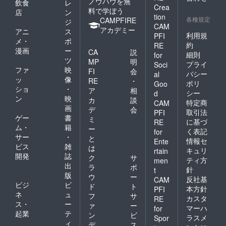
ノウハウを無
飲食
レ
Crea
料で学ぼう
店
ン
tion
各種規定
CAMPFIRE
ジ
CAM
アカデミー
アニ
ス
利用規
PFI
メ・
ポ
約
RE
漫画
ー
CA
説
細則
for
ツ
MP
明
プライ
Soci
ファ
映
FI
会
バシー
al
ッ
像
RE
・
ポリ
Goo
ショ
・
ア
相
シー
d
ン
映
カ
談
特定商
CAM
画
デ
会
取引法
PFI
ゲー
書
ミ
に基づ
RE
ム・
籍
ー
く表記
for
サー
・
と
情報セ
Ente
ビス
雑
は
キュリ
rtain
開発
誌
ク
サ
ティ方
men
出
ラ
ポ
針
t
版
ウ
ー
反社基
CAM
ビジ
ビ
ド
ト
本方針
PFI
ネ
ュ
フ
サ
カスタ
RE
ス・
ー
ァ
ー
マーハ
for
起業
テ
ン
ビ
ラスメ
Spor
ィ
デ
ス