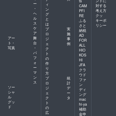
ントに
ts
ー
ィ
対する
CAM
・
ン
考え方
PFI
ヘ
グ
クッ
RE
ル
と
キーポ
ふる
ス
は
リシー
さと
ケ
プ
実
納税
ア
ロ
施
AD
アー
舞
ジ
事
FOR
ト・
台
ェ
例
ALL
写真
・
ク
HIO
パ
ト
KOS
フ
の
HI
ォ
作
JFA
ー
り
クラ
マ
方
ウド
ン
プ
統
ファ
ス
ロ
計
ン
ソー
ジ
デ
ディ
シャ
ェ
ー
ング
ル
ク
タ
mac
グッ
ト
hi-ya
ド
の
補助
広
金申