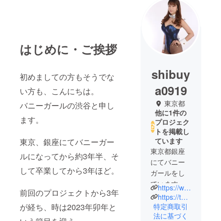
はじめに・ご挨拶
shibuy
初めましての方もそうでな
a0919
い方も、こんにちは。
東京都
バニーガールの渋谷と申し
他に1件の
ます。
プロジェク
トを掲載し
ています
東京、銀座にてバニーガー
東京都銀座
ルになってから約3年半、そ
にてバニー
して卒業してから3年ほど。
ガールをし
ています。
https://www.instagram.com/shibuya_the_bunny/
前回のプロジェクトから3年
https://twitter.com/98IFaT2z5faYwC0
特定商取引
が経ち、時は2023年卯年と
法に基づく