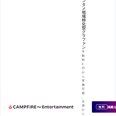
ン
タ
メ
領
域
特
化
型
ク
ラ
フ
ァ
ン
手
数
料
0
円
か
ら
実
施
可
能
。
企
画
掲載
無料
か
ら