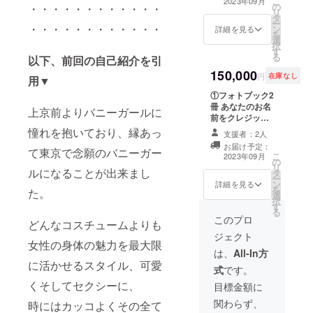
こ
2023年09月
の
なお名前を入力
・・・・・・・・・・・・
リ
タ
してください。
ー
・・・・・・・・・・・・
ン
ニックネームな
詳細を見る
を
選
どでもOK. ②ア
択
す
クリルスタンド1
る
以下、前回の自己紹介を引
体 ③フォトブッ
150,000
ク１冊にサイン
円
在庫なし
用▼
をお入れします
①フォトブック2
④アザーカット
冊 あなたのお名
データ30枚
上京前よりバニーガールに
前をクレジット
させて頂きます
憧れを抱いており、縁あっ
支援者：2人
★ ※備考欄に記
お届け予定：
載可能なお名前
て東京で念願のバニーガー
こ
2023年09月
の
を入力してくだ
リ
ルになることが出来まし
タ
さい。ニック
ー
ン
ネームなどでも
詳細を見る
を
た。
選
OK. ②アクリル
択
す
スタンド1体 ③
る
フォトブックに
このプロ
どんなコスチュームよりも
サインをお入れ
ジェクト
します ④写真集
女性の身体の魅力を最大限
内着用衣装1着 ※
は、
All-In方
衣装の種類はお
に活かせるスタイル、可愛
式
です。
選び頂けません
くそしてセクシーに、
※使用済みですの
目標金額に
で汚れなどがあ
関わらず、
時にはカッコよくその全て
る可能性もござ