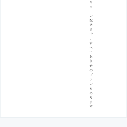
リ
タ
ー
ン
配
送
ま
で
、
す
べ
て
お
任
せ
の
プ
ラ
ン
も
あ
り
ま
す
！