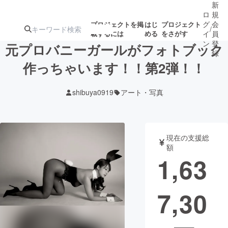
新
ロ
規
グ
会
プロジェクトを掲
はじ
プロジェクト
/
載するには
める
をさがす
イ
員
ン
登
元プロバニーガールがフォトブック
録
作っちゃいます！！第2弾！！
人気のプロ
注目のリ
注目の新着プロ
募集終了が近いプ
もうすぐ公開
shibuya0919
アート・写真
ジェクト
ターン
ジェクト
ロジェクト
されます
アート・写真
音楽
現在の支援総
額
1,63
テクノロジー・ガジェット
ゲーム・サ
7,30
映像・映画
書籍・雑誌
ビジネス・起業
チャレンジ