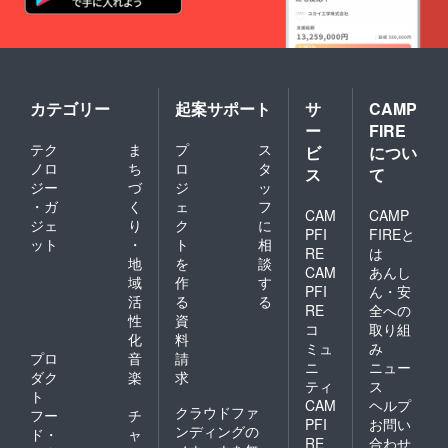
カテゴリー
起案サポート
サ
CAMP
ー
FIRE
テク
ま
プ
ス
ビ
につい
ノロ
ち
ロ
タ
ス
て
ジー
づ
ジ
ッ
・ガ
く
ェ
フ
CAM
CAMP
ジェ
り
ク
に
PFI
FIREと
ット
・
ト
相
RE
は
地
を
談
CAM
あんし
域
作
す
PFI
ん・安
活
る
る
RE
全への
性
資
コ
取り組
化
料
ミュ
み
プロ
音
請
ニ
ニュー
ダク
楽
求
ティ
ス
ト
CAM
ヘルプ
クラウドファ
フー
チ
PFI
お問い
ンディングの
ド・
ャ
RE
合わせ