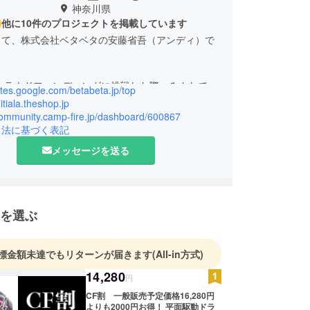
神奈川県
他に10件のプロジェクトを掲載しています
して、株式会社ベタベタの安藤省吾（アンディ）で
にクラウドファンディングに挑戦した際、みんなで一
sites.google.com/betabeta.jp/top
づくりをする楽しさを感じ、そこからコミュニティ
nitiala.theshop.jp
げました。今では、プロダクトやフード系のプロ
/community.camp-fire.jp/dashboard/600867
引法に基づく表記
に日々挑戦しています。
メッセージを送る
はたくさんのモノが溢れていますが、やっぱり「こ
と思えるものをみんなで考え、意見を出し合ってユ
商品を作ることが本当に楽しいと思っています。こ
どんどん新しいプロダクトやフードプロジェクトを
を選ぶ
いくつもりです！
商品でも、誰かに「これが欲しかったんだ！」と
標金額未達でもリターンが届きます
(All-in方式)
らえる瞬間を作りたい。それが私たちの目標です。
14,280
円
一緒にそんな瞬間を増やしていけたら嬉しいです！
CF割 一般販売予定価格16,280円
よりも2000円お得！ 平面駆動ドラ