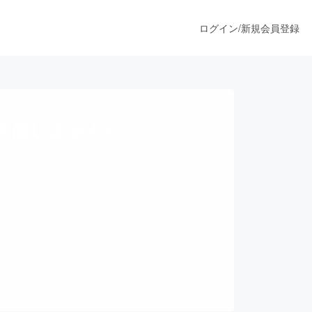
ログイン
/
新規会員登録
うすぐ公開されます
で体感しませんか？
プロダクト
ファッション
スポーツ
だけます。
ア
ソーシャルグッド