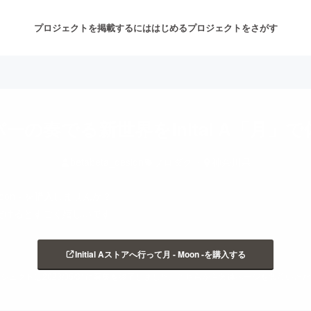
プロジェクトを掲載するには
はじめる
プロジェクトをさがす
注目のリターン
注目の新着プロジェクト
募集終了が近いプロジェクト
も
ーの奏でる新世界をInital A「月」
betabeta_design
プロダクト
神奈川県
音楽
舞台・パフォーマンス
oon - を購入しませんか？
ゲーム・サービス開発
フード・飲食店
だけるとすごく嬉しいです。
書籍・雑誌出版
アニメ・漫画
Initial Aストアへ行って月 - Moon -を購入する
ジェクトは2023/05/31に募集を終了しました。こちらから関連ページを閲覧いた
チャレンジ
ビューティー・ヘルスケ