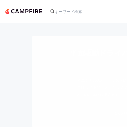
人気のプロジェクト
平面駆動ドライバ
アート・写真
イニシャルAストアで月 - M
テクノロジー・ガジェット
直販サイトで購入していた
amazon payも使えます。
映像・映画
このプロ
ビジネス・起業