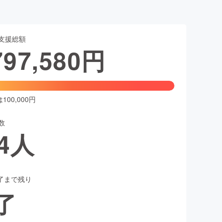
支援総額
797,580
円
00,000円
数
4
人
了まで残り
了