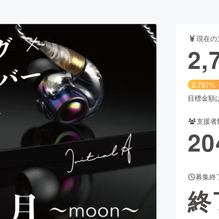
CAMPFIRE for Social Good
CAMPFIRE Creation
現在の
2,
CAMPFIREふるさと納税
machi-ya
コミュニティ
2,797%
目標金額は1
支援者
20
募集終
終