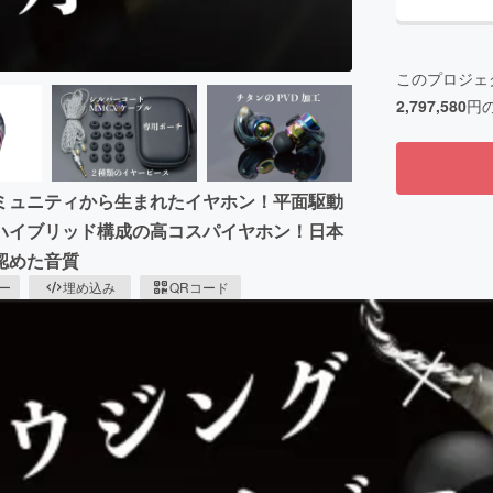
このプロジェ
2,797,580
円
ミュニティから生まれたイヤホン！平面駆動
ハイブリッド構成の高コスパイヤホン！日本
認めた音質
ピー
埋め込み
QRコード