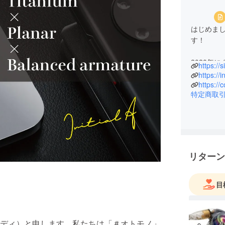
はじめま
す！
2020年
https://
緒にもの
https://i
を立ち上
https:/
特定商取
ジェクト
世の中に
れだ！」
ニークな
れからも
リターン
企画して
ニッチな
目
思っても
皆さんと
ディ）と申します。私たちは「＃オトモノ」