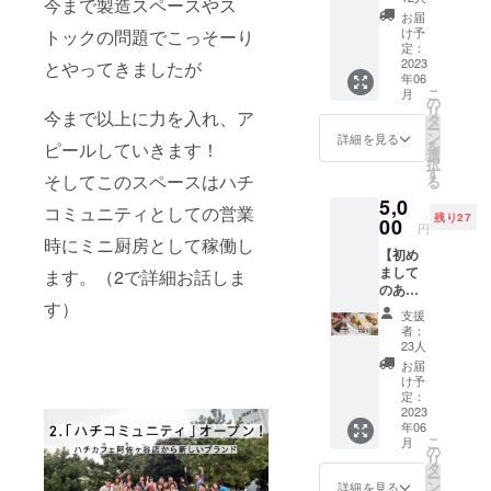
今まで製造スペースやス
ンT表ロ
ます。
お届
ゴス
＊全国
け予
トックの問題でこっそーり
テッ
への送
定：
カー
2023
とやってきましたが
料込み
年06
2枚 デ
の金額
こ
月
ザイン
です ＊
の
リ
今まで以上に力を入れ、ア
写真2枚
ドリン
タ
ー
目 ロン
ク交換
ン
詳細を見る
を
ピールしていきます！
T裏ロゴ
券有効
選
択
ステッ
期間 お
す
そしてこのスペースはハチ
る
カー 2
届け〜
5,0
枚 デ
2023年
コミュニティとしての営業
残り27
ザイン
00
12月末
円
写真3枚
(定休日
時にミニ厨房として稼働し
【初め
目 タル
除く)
まして
ます。（2で詳細お話しま
ト交換
のあな
券 2枚
す）
たにハ
ステッ
支援
チカ
カーカ
者：
フェ体
ラー
23人
験券】
ベー
お届
・お好
ス 白
け予
きなタ
サイ
定：
ルト1個
2023
ズ
年06
（全商
こ
月
品対
の
リ
象） ・
約
タ
ー
お好き
5×5
ン
詳細を見る