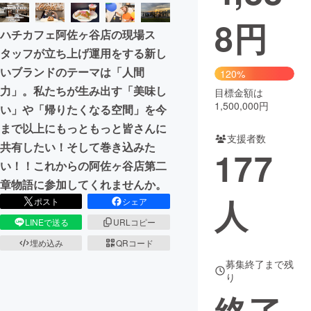
8
円
まちづくり・地域活性化
ハチカフェ阿佐ヶ谷店の現場ス
タッフが立ち上げ運用をする新し
CAMPFIRE for Social Good
CAMPFIRE Creation
いブランドのテーマは「人間
120%
CAMPFIREふるさと納税
machi-ya
コミュニティ
力」。私たちが生み出す「美味し
目標金額は
1,500,000円
い」や「帰りたくなる空間」を今
まで以上にもっともっと皆さんに
支援者数
共有したい！そして巻き込みた
177
い！！これからの阿佐ヶ谷店第二
章物語に参加してくれませんか。
人
ポスト
シェア
LINEで送る
URLコピー
埋め込み
QRコード
募集終了まで残
り