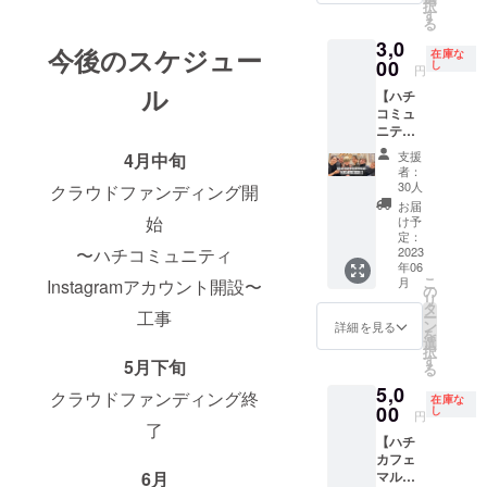
択
ターン
だき
す
封前に
る
内容】
カード
は必ず
3,0
ドリン
と交換
お届け
今後のスケジュー
在庫な
ク半年
00
させて
し
のリ
円
間サブ
いただ
ターン
ル
【ハチ
スク
きま
に貼付
コミュ
2023.6
す。2回
された
ニティ
以降初
目以降
ラベル
スポン
来店
はカー
や注意
支援
4月中旬
サー
時〜半
ドをご
書きを
者：
権】 ハ
年間 初
提示く
30人
クラウドファンディング開
ご確認
チコ
回ご来
ださ
くださ
お届
ミュニ
店時は
始
い。1回
け予
い。 名
ティで
メール
定：
目の来
称 焼
〜ハチコミュニティ
の営業
2023
画面に
店から1
き菓
年06
日に店
て確認
年間有
子・焼
こ
月
Instagramアカウント開設〜
頭に置
その後
の
効とし
き込み
リ
く 電飾
は初回
タ
ます！
タルト
工事
ー
看板を
時にお
ン
【初回
詳細を見る
類 サイ
を
つくっ
渡しし
選
受け取
ズ ヤ
択
ちゃい
たカー
す
り期
マト
5月下旬
る
ます。
ドをご
限】
クール
5,0
(例 て
提示く
クラウドファンディング終
2023年
便60サ
在庫な
ん
00
ださ
し
12月ま
イズ以
円
ちょー
了
い。 . ご
で
内
【ハチ
のおみ
来店時
（BOX
カフェ
せ の
毎回お
サイズ
6月
マル
営業日
会計か
約