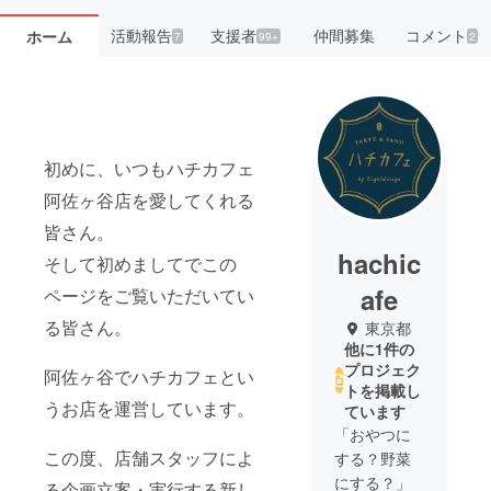
活動報告
支援者
仲間募集
コメント
ホーム
7
99+
2
初めに、いつもハチカフェ
阿佐ヶ谷店を愛してくれる
皆さん。
hachic
そして初めましてでこの
afe
ページをご覧いただいてい
る皆さん。
東京都
他に1件の
プロジェク
阿佐ヶ谷でハチカフェとい
トを掲載し
うお店を運営しています。
ています
「おやつに
この度、店舗スタッフによ
する？野菜
にする？」
る企画立案・実行する新し