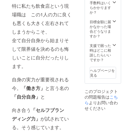
デー。
お届け
手数料はいく
特に私たち飲食店という現
誕生日
のリ
らかかります
でもな
ターン
か？
場職は この1人の力に良く
いけど
に貼付
パー
された
目標金額に届
も悪くも大きく左右されて
ティー
ラベル
かなかった場
した
しまうからこそ、
や注意
合どうなりま
い！な
書きを
すか？
全て自分自身から始まりそ
んでも
ご確認
OKで
くださ
支援で困った
して限界値を決めるのも悔
す。
い。」
時はどこに相
【会
イメー
談したらいい
しいことに自分だったりし
場】 ハ
ジ写真
ですか？
チカ
のよう
ます。
フェ阿
に、ド
ヘルプページを
佐ヶ谷
ライフ
見る
店 【参
ラワー
自身の実力が重要視される
加人
などと
今。
「働き方」
と言う名の
数】 〜
一緒に
このプロジェクト
5名まで
フレー
「
自分自身」
と
の問題報告は
こち
（5名以
ムに入
上応相
ら
よりお問い合わ
れてご
談）
自宅に
せください
向き合う
「セルフブラン
【備考
郵送も
欄にご
しくは
ディング力」
が試されてい
記入お
店頭に
願いい
てお渡
る。そう感じています。
たしま
ししま