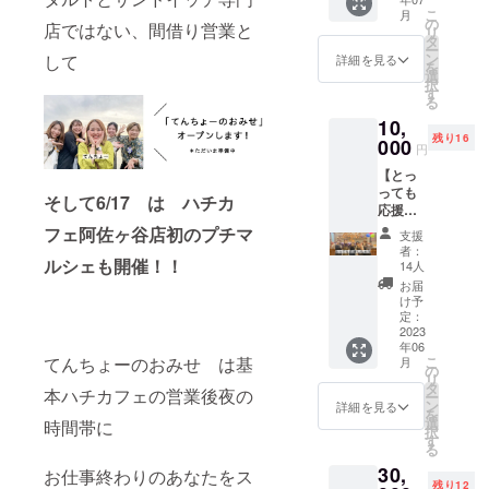
んのあ
です ＊
タート
テイク
こ
月
る方に
配達希
の
19時予
アウ
店ではない、間借り営業と
リ
デザイ
望曜
タ
定 場
ト・
ー
ンを依
日、時
ン
して
所 阿
詳細を見る
イート
を
頼！！
間帯あ
選
佐ヶ谷
インど
択
！！デ
りまし
す
駅から
ちらも
る
ザイ
たら 備
15分以
可 （サ
10,
ン・着
考欄に
内の中
ンド
残り16
画は4月
000
ご記入
央線駅
イッチ
円
上旬、
お願い
のみ
【とっ
Instagr
いたし
ボーリ
イート
っても
amで公
ます 名
ング場
そして6/17 は ハチカ
インタ
応援し
開しま
称 焼
確認
ルトテ
ちゃう
す。 こ
フェ阿佐ヶ谷店初のプチマ
き菓子
メール
イクア
支援
よ】 あ
のクラ
サイ
を当日
者：
ウトも
なたの
ルシェも開催！！
ファン
ズ
14人
控えと
OK） 当
その愛
だけの
19×28
して 提
お届
日中に
に全力
限定販
のBOX
け予
示して
すべて
でお応
売で
定：
重量
いただ
交換の
えする
2023
す。カ
約700ｇ
きます
ご協力
年06
サン
ラー展
～1㎏
ので保
をお願
てんちょーのおみせ は基
こ
月
キュー
開はホ
の
保存方
存をお
い致し
リ
レター
ワイト
タ
法 冷
願い致
本ハチカフェの営業後夜の
ます。
ー
とハチ
のみ。
ン
凍解凍
詳細を見る
しま
「有効
を
カフェ
サイズ
選
後賞味
時間帯に
す。 こ
期限：
択
阿佐ヶ
は着画
す
期限個
のリ
2023年
る
谷店で
が出て
包装裏
ターン
6月～
30,
使える
お仕事終わりのあなたをス
からの
面にあ
は支援
2023年
残り12