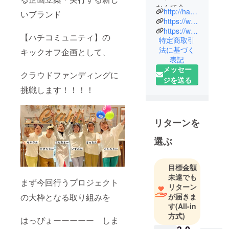
なんて会話
http://hachicafe.jp/
いブランド
を店頭で交
https://www.instagram.com/hachicafe8tsurumai/
わしなが
https://www.instagram.com/hachicafe8asagaya/
【ハチコミュニティ】の
特定商取引
ら、「美味
法に基づく
キックオフ企画として、
しいおやつ
表記
は毎日食べ
メッセー
クラウドファンディングに
たいけれ
ジを送る
ど、体を気
挑戦します！！！！
遣って野菜
も食べた
い。」そん
リターンを
な女性の欲
選ぶ
望（!?）を両
方叶える、
タルトとサ
目標金額
ンドイッチ
未達でも
まず今回行うプロジェクト
リターン
のテイクア
の大枠となる取り組みを
が届きま
ウト専門
す
(All-in
店。
方式)
はっぴょーーーーー しま