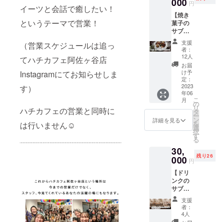
3000円
000
変更可
り 賞味
額とし
円
12月
イーツと会話で癒したい！
ギフト
能 変更
期限 2
てでは
（店舗
【焼き
券を共
の場合
週間か
なく
休日を
というテーマで営業！
菓子の
にご自
Instagr
ら1か月
キャン
除
サブス
宅に郵
amDM
「原材
プファ
く）」
ク（半
送しま
にてご
料及び
イヤー
支援
＊写真
（営業スケジュールは追っ
年）】
す。 ギ
連絡く
添加物
者：
手数料
はイ
毎月
フト券
ださ
12人
等の食
てハチカフェ阿佐ヶ谷店
と当日
メージ
ティー
使用期
い。 全
品表示
お届
運営で
です
タイム
限＊
国配送
け予
Instagramにてお知らせしま
はお届
全額使
がウキ
「有効
定：
料金込
け商品
用させ
ウキし
2023
す）
期限：
みの金
のラベ
ていた
年06
ちゃう
2023年
額で
ルに表
だきま
こ
月
セット
6月～
の
す。
記され
す。 備
リ
ハチカフェの営業と同時に
が届く
2023年
タ
ます。
考欄に
ー
夢便で
12月
ン
詳細を見る
商品開
靴のサ
を
は行いません☺
す♡ 店
（店舗
選
封前に
イズ記
択
頭販売
休日を
す
は必ず
載をお
る
はした
除
お届け
願い致
30,
ことの
く）」
のリ
しま
残り26
無いサ
000
ターン
円
す。
ブスク
に貼付
【ドリ
のため
された
ンクの
に生ま
ラベル
サブス
れたレ
や注意
ク（1年
シピも
書きを
支援
間）】
毎月必
者：
ご確認
年間60
ず入り
4人
くださ
杯以上
ます。