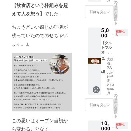
ことは
個包装
の
権をお
ただき
【飲食店という枠組みを超
リ
言えま
済み飲
タ
持ちの
ます。 .
ー
せんが
食物
ン
方は
詳細を見る
. ※備考
えて人を想う】
でした。
を
あなた
（衛生
選
Instagr
欄に看
択
と面と
許可取
す
amでの
板に記
る
向かっ
得エリ
告知後
ちょうどいい感じの証拠が
名する
5,0
て対話
ア製造
優先的
ご希望
在庫な
をしま
00
残っていたのでのせちゃい
に限
し
にご予
のお名
円
す。 愚
る）
約を承
前を ご
【タル
ます。↓
痴でも
・ハン
りま
明記く
トフル
なんで
ドド
す。(1
ださ
オー
もばっ
リップ
回まで)
い。
ダー
ちこい
コー
「有効
支援
券】 あ
です。
ヒー
期限：
者：
なたの
タルト
（コン
3人
2023年
頭の中
とドリ
セント
6月～
お届
にある
ンク付
あ
け予
2024年
理想の
き。
定：
り）・
6月（店
タルト
2023
日時：
アクセ
舗休日
年06
を 事細
後日
サリー
を除
こ
月
かに！
Instagr
の
など小
く）」
リ
全て！
amDM
タ
物類
備考欄
ー
デザイ
にて応
ン
可 そ
詳細を見る
にご希
を
ンま
相談 1
選
の他
望のお
択
で、形
時間程
す
Instagr
名前 フ
る
にしま
度 場
amDM
ルネー
この思いはオープン当初か
10,
す。
所：ハ
にてお
ムでも
在庫な
【オー
000
チカ
し
ら変わることなく、
気軽に
あだ名
円