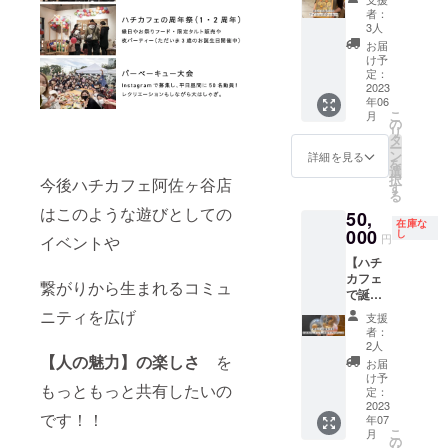
ング
き）
店時に
者：
クッ
【会
ご提示
3人
キー】
場】 ハ
くださ
お届
いずみ
チカ
い。 参
け予
んのい
フェ阿
定：
加券と
ずみん
2023
佐ヶ谷
させて
年06
による
店 【開
いただ
こ
月
あなた
催日
の
きます
リ
のため
時】
タ
＊リ
ー
だけの
6/26(月)
ン
ターン
詳細を見る
を
アイシ
18:30〜
選
内容は1
択
今後ハチカフェ阿佐ヶ谷店
ング
2時間程
す
名様分
る
クッ
度 【提
になり
はこのような遊びとしての
50,
キーで
供方
ます
在庫な
す。
000
法】 ・
し
円
イベントや
オー
リター
【ハチ
ダーメ
ンの確
カフェ
イドな
認メー
繋がりから生まれるコミュ
で誕生
のでご
ルを来
日プロ
相談を
ニティを広げ
店時に
支援
デュー
受けな
ご提示
者：
ス！
がらご
くださ
2人
（貸
【人の魅力】の楽しさ
を
希望の
い。 参
お届
切）】
デザイ
加券と
け予
もっともっと共有したいの
あなた
ンに仕
定：
させて
の誕生
2023
上げま
いただ
です！！
年07
日を全
す。
きます
こ
月
力でお
ウェル
の
＊リ