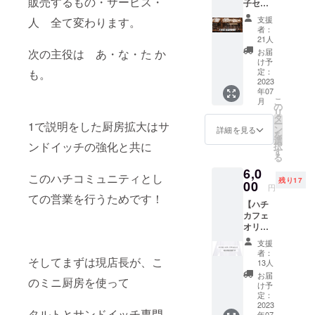
販売するもの・サービス・
子セッ
戦の
コース
よって
ト】 遠
ボーリ
を楽し
販売商
支援
人 全て変わります。
方だけ
ングで
めるリ
品変更
者：
ど応援
す もち
ターン
21人
あり ※
した
ろんス
をご用
次の主役は あ・な・た か
お召し
お届
い！！
タッフ
意しま
け予
上がり
そんな
全員参
定：
も。
した。
は購入
ハート
2023
加しま
【対象
当日中
年07
フルな
す。 景
店舗】
※イート
こ
月
思いを
品も勿
の
ハチカ
インテ
リ
持って
論用意
タ
フェ阿
イクア
ー
1で説明をした厨房拡大はサ
くだ
しま
ン
佐ヶ谷
詳細を見る
ウトど
を
さった
す！！
選
店 【提
ちらも
ンドイッチの強化と共に
択
あなた
会場は
す
供方
可で
る
に。 ＊
トラブ
法】 リ
す。 ※
6,0
ヤマト
ル防止
ターン
アレル
このハチコミュニティとし
残り17
運輸
00
のため
の確認
ギー対
円
クール
参加者
ての営業を行うためです！
メール
応行っ
【ハチ
便での
の方の
を来店
ており
カフェ
配送で
みメー
時にご
ませ
オリジ
す ＊全
ルで一
提示く
ん。
ナルロ
国への
斉にお
ださ
支援
ンT完全
送料込
知らせ
い。そ
者：
そしてまずは現店長が、こ
受注生
みの金
致しま
13人
の場で
産】 ハ
額です
す。 日
商品を
お届
のミニ厨房を使って
チカ
＊写真
時
け予
お渡し
フェ大
はイ
定：
7/2(日)1
いたし
常連さ
2023
メージ
8:30 ス
ます。
タルトとサンドイッチ専門
年07