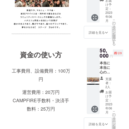
お届
い。」
でオト
毎月10
け予
ク！ 我
日に発
定：
こそは
2023
送しま
年06
毎日で
す！（6
こ
月
もハチ
月〜11
の
リ
カフェ
月） ＊
タ
ー
に行き
全国へ
ン
詳細を見る
を
たい！
の送料
選
択
なあな
込みの
す
る
たも。
金額で
50,
【対象
す ＊ア
資金の使い方
残り3
ドリン
000
レルゲ
円
ク】 全
ンの除
本当に
商品 ＊
去は致
本当に
1日2杯
しかね
工事費用、設備費用：100万
心の底
まで
ます。
から ハ
【対象
原材料
円
支援
チカ
店舗】
及び添
者：
フェ阿
ハチカ
加物等
2人
佐ヶ谷
フェ阿
運営費用：20万円
の食品
お届
店メン
佐ヶ谷
表示は
け予
CAMPFIRE手数料・決済手
バーへ
店 【提
定：
お届け
の 喝！
2023
供方
商品の
数料：25万円
年06
を入れ
法】 初
ラベル
こ
月
てくだ
回時に
の
に表記
リ
さる方
メール
タ
されま
ー
に。 .
画面提
ン
すので
詳細を見る
を
【リ
示いた
選
商品開