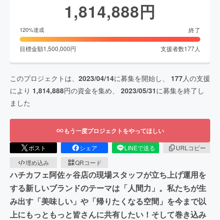
1,814,888
円
終了
120
%達成
目標金額
1,500,000
円
支援者数
177
人
このプロジェクトは、
2023/04/14
に募集を開始し、
177
人の支援
により
1,814,888
円の資金を集め、
2023/05/31
に募集を終了し
ました
もう一度プロジェクトをやってほしい
ポスト
シェア
LINEで送る
URLコピー
埋め込み
QRコード
ハチカフェ阿佐ヶ谷店の現場スタッフが立ち上げ運用を
する新しいブランドのテーマは「人間力」。私たちが生
み出す「美味しい」や「帰りたくなる空間」を今まで以
上にもっともっと皆さんに共有したい！そして巻き込み