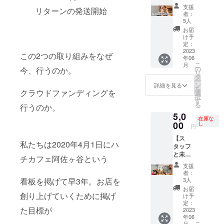
シェ参
やマル
ら
20×30
支援
リターンの発送開始
加券】
シェの
8%OFF
者：
） 重
6/17に
日) この
2023.6
5人
量
ハチカ
スポン
以降初
お届
500ｇ～
フェ阿
サー権
来店
け予
1㎏ 保
佐ヶ谷
の特権
定：
時〜半
存方
店内で
2023
は2つ！
年間 初
この2つの取り組みをなぜ
法 冷
年06
出店し
その1
回ご来
凍 賞味
こ
月
ません
電飾看
の
今、行うのか。
店時は
期限
リ
か。
板にあ
タ
メール
個包装
ー
【開催
なたの
ン
画面に
詳細を見る
裏面に
を
日】6月
クラウドファンディングを
名前が
選
て確認
記載
択
17日
入りま
す
その後
る
行うのか。
（土）
す。 そ
は初回
5,0
10:00～
の2 て
時にお
在庫な
16:00
00
ん
し
渡しし
円
最大17
ちょー
たカー
【ス
時まで
のお店
ドをご
私たちは2020年4月1日にハ
タッフ
可（準
ご予約
提示く
と未来
備設営
特権 て
ださ
チカフェ阿佐ヶ谷という
を語る
9:00
ん
い。 . ハ
支援
券】 ア
～）
ちょー
チコ
者：
ドバイ
【販売
看板を掲げて早3年。お店を
のお店
3人
ミュニ
ス！相
可能
は営業
ティ看
お届
談会！
創り上げていくために掲げ
例】・
日はラ
け予
板に お
なんて
調理行
定：
ンダ
名前を
た目標が
おこが
2023
為を伴
ム。 ご
入れさ
年06
ましい
わない
予約特
せてい
こ
月