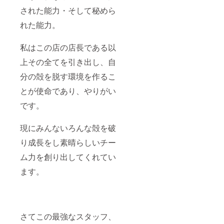
2024年
き上げ
された能力・そして秘めら
6月（店
から1か
舗休日
月（お
れた能力。
を除
届け日
く）」
から約3
・備
週間）
私はこの店の店長である以
考欄に
【提供
ご希望
方法】
上その全てを引き出し、自
月(現時
郵送ま
分の殻を脱す環境を作るこ
点で可)
たは店
記入を
頭（ハ
とが使命であり、やりがい
お願い
チカ
致しま
フェ阿
です。
す。
佐ヶ谷
店）
【備考
現にみんないろんな殻を破
欄にご
記入お
り成長をし素晴らしいチー
願いい
ム力を創り出してくれてい
たしま
す】 ・
ます。
受け取
りご希
望日が
あれば
（6/1以
降） ・
さてこの最強なスタッフ、
ご相談