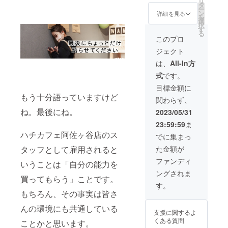
リ
祝いし
カムス
タ
ターン
ー
ます！
ペー
ン
内容は1
詳細を見る
を
店内も
ス・推
選
名様分
択
全て飾
しのた
す
になり
る
り付
め・自
ます
このプロ
け！お
分のす
ジェクト
食事も
きを詰
ご用
め込
は、
All-In方
意。 ス
む。な
式
です。
タッフ
んでも
も一緒
OK。 ご
目標金額に
に楽し
相談く
もう十分語っていますけど
関わらず、
んでほ
ださ
しい！
い！
ね。最後にね。
2023/05/31
専属カ
「原材
23:59:59
ま
メラマ
料及び
ハチカフェ阿佐ヶ谷店のス
ンして
添加物
でに集まっ
ほし
等の食
タッフとして雇用されると
た金額が
い！お
品表示
子さま
はお届
ファンディ
いうことは「自分の能力を
のバー
け商品
ングされま
ス
のラベ
買ってもらう」ことです。
デー、
ルに表
す。
推しの
記され
もちろん、その事実は皆さ
バース
ます。
デー、
んの環境にも共通している
商品開
支援に関するよ
自分の
封前に
くある質問
ことかと思います。
バース
は必ず