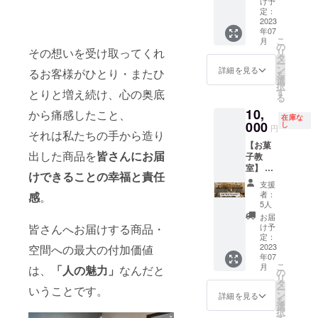
ては6月
ショー
け予
不明点
教室を
1日に個
定：
ケース
や相談
開催！
2023
別で
に並び
あれば
年07
詳細は
メール
ます。
DMくだ
こ
月
後日告
にてご
の
またご
さい！
その想いを受け取ってくれ
リ
知しま
案内さ
タ
考案者
ー
す。 み
せてい
ン
様には
詳細を見る
るお客様がひとり・またひ
を
んなで
ただき
選
記念と
択
作って
ます。
す
とりと増え続け、心の奥底
して 12
る
ティー
【会
センチ
10,
タイム
から痛感したこと、
場】 ハ
のホー
在庫な
を楽し
000
チカ
し
ルでプ
円
それは私たちの手から造り
みま
フェ阿
レゼン
【お菓
しょ
佐ヶ谷
ト！並
出した商品を
皆さんにお届
子教
う。
店 【開
びに ス
室】 ハ
（手土
催予定
タッフ
けできることの幸福と責任
チカ
産付
日】 6
と記念
支援
フェ阿
き）
月12日
撮影ご
者：
感
。
佐ヶ谷
【会
（月）
5人
希望で
店初の
場】 ハ
19時ス
あれば
お届
お菓子
チカ
皆さんへお届けする商品・
タート
け予
致しま
教室を
フェ阿
定：
～いい
す！ ※
開催！
2023
空間への最大の付加価値
佐ヶ谷
感じで
備考欄
年07
詳細は
店 【開
解散 て
に
こ
月
は、
「
人の魅力」
なんだと
後日告
催日
の
ん
Instagr
リ
知しま
時】 7
タ
ちょー
amアカ
いうことです。
ー
す。 み
月4日
ン
のおみ
詳細を見る
ウント
を
んなで
（火）
選
せ優先
名を明
択
作って
13:00〜
す