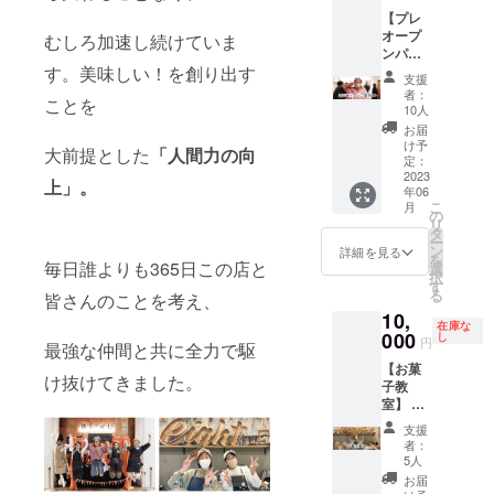
ダー方
フェ阿
ご相談
でもな
【プレ
法】
佐ヶ谷
くださ
んで
オープ
Instagr
むしろ加速し続けていま
店内
い。
も
ンパー
am にて
＊備考
備考
Instagr
す。美味しい！を創り出す
ティー
ハチカ
欄に
欄に商
amアカ
支援
ご招待
フェ阿
Instagr
【備考
者：
ウン
ことを
券】
佐ヶ谷
amアカ
10人
欄】 ・
ト を
「てん
店アカ
ウント
出店商
お届
ご明記
ちょー
ウント
名の記
け予
品内容
くださ
大前提とした
「
人間力の向
のおみ
から ヒ
定：
載をお
・商品
い。
せ」の
2023
ヤリン
願い致
ビジュ
上」。
年06
プレ
グのDM
しま
アルが
こ
月
オープ
を送ら
の
す。 6
わかる
リ
ン参加
せてい
タ
月上旬
Instagr
ー
券で
ただき
ン
に日程
詳細を見る
amや各
を
す。 沢
毎日誰よりも365日この店と
ます
選
相談の
種SNS
択
山会話
【日
す
連絡を
のURL
る
皆さんのことを考え、
をしな
程】 応
致しま
添付 ・
10,
がら濃
相談。
す。
区画希
在庫な
ゆい時
000
1ヶ月間
し
望サイ
円
最強な仲間と共に全力で駆
間を楽
販売 考
ズ目安
【お菓
しみま
えてい
ご明記
け抜けてきました。
子教
しょ
ただい
くださ
室】 ハ
う。
たタル
い。 上
チカ
パー
トは1ヶ
記記注
支援
フェ阿
ティー
月間 商
者：
意事項
佐ヶ谷
の詳細
品とし
5人
をご確
店初の
につい
て
お届
認の上
お菓子