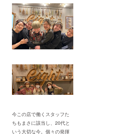
す】 ・
す。 名
開催ご
称 ア
希望
イシン
日、内
グクッ
容な
キー サ
ど 後
イズ
日相談
本体サ
完全オ
イズ
リジナ
20×25.4
ル ・時
厚み5
間枠は2
㎝ 重
時間。
量
貸し切
約1㎏
りで
（ヤマ
す。 ＊
ト運輸
火曜日
60サイ
は終日
ズでの
OK・そ
配送で
の他は
す） 保
18時以
存方
降（日
法 直
時応相
射日
談で
光・高
す）
温多湿
今この店で働くスタッフた
「有効
を避け
期限：
ちもまさに該当し、20代と
た場所
2023年
賞味期
いう大切な今。個々の発揮
6月～
限 焼