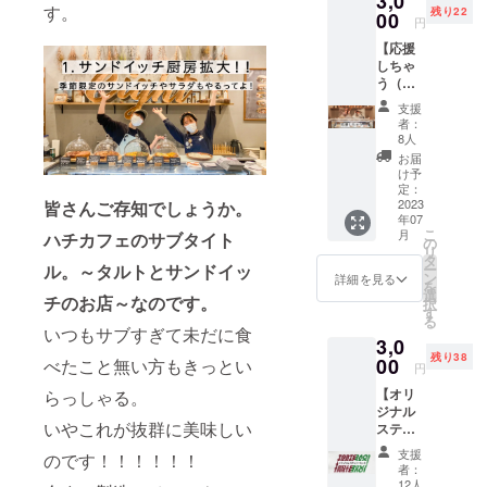
3,0
す。
残り22
00
円
【応援
しちゃ
う（サ
ン
支援
キュー
者：
レ
8人
ター）
お届
】 あな
け予
たの応
定：
援した
2023
皆さんご存知でしょうか。
年07
いとい
こ
月
ハチカフェのサブタイト
う気持
の
リ
ちに全
タ
ル。～タルトとサンドイッ
ー
身全霊
ン
詳細を見る
を
を込め
選
チのお店～なのです。
択
てお手
す
る
紙を書
いつもサブすぎて未だに食
3,0
かせて
残り38
くださ
00
べたこと無い方もきっとい
円
い。 1
【オリ
らっしゃる。
ドリン
ジナル
ク交換
いやこれが抜群に美味しい
ステッ
券とと
カー
もにご
支援
のです！！！！！！
セッ
自宅に
者：
ト】 ロ
郵送し
12人