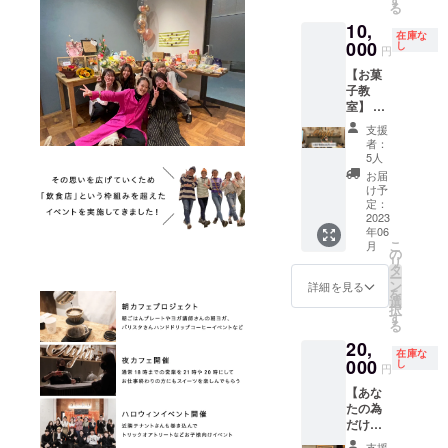
予約1回
記くだ
る
ティー
2時間程
分付き
さい。
10,
タイム
度 【提
＊リ
在庫な
を楽し
000
供方
し
ターン
円
みま
法】 ・
内容は1
【お菓
しょ
リター
名様分
子教
う。
ンの確
になり
室】 ハ
（手土
認メー
ます ＊
チカ
産付
ルを来
交通費
支援
フェ阿
き）
店時に
はお客
者：
佐ヶ谷
【会
ご提示
5人
様負担
店初の
場】 ハ
くださ
になり
お届
お菓子
チカ
い。参
け予
ます ＊
教室を
フェ阿
定：
加券と
食物ア
開催！
2023
佐ヶ谷
させて
レル
年06
詳細は
店 【開
いただ
ギーへ
こ
月
後日告
催日
の
きます
の対応
リ
知しま
時】 7
タ
＊リ
をご希
ー
す。 み
月4日
ン
ターン
詳細を見る
望の方
を
んなで
（火）
選
内容は1
は備考
択
作って
17:00〜
す
名様分
欄まで
る
ティー
2時間程
になり
ご記入
20,
タイム
度 【提
ます
くださ
在庫な
を楽し
000
供方
し
い
円
みま
法】 ・
【あな
しょ
リター
たの為
う。
ンの確
だけの
（手土
認メー
アイシ
産付
ルを来
支援