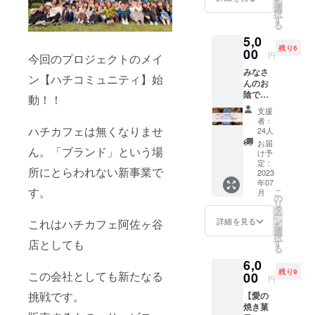
を
なドリ
選
択
ンク1杯
ご自宅
す
る
（全商
に郵送
5,0
品対
させて
残り6
象） ・
00
いただ
円
今回のプロジェクトのメイ
お好き
きま
みなさ
なサン
す。
ン【ハチコミュニティ】始
んのお
ドイッ
【タル
陰で目
チ（全
ト交換
動！！
標達成
商品対
券有効
支援
しまし
象) ・お
期限】
者：
た！ 大
ハチカフェは無くなりませ
土産の
店頭に
24人
感謝で
焼き菓
て交換
お届
ん。「ブランド」という場
す。 ハ
子（ス
お届
け予
チコ
タッフ
定：
け〜
所にとらわれない新事業で
ミュニ
2023
セレク
2024年
年07
ティ
ト） ハ
6月まで
す。
こ
月
キック
チカ
の
有効 店
リ
オフ企
フェを
タ
頭販売
ー
画が 無
知って
ン
のタル
詳細を見る
これはハチカフェ阿佐ヶ谷
を
事成功
ほし
選
ト1個分
択
した打
い！ そ
店としても
す
ショー
る
ち上げ
んな思
ケース
6,0
をみん
いを込
から お
残り9
この会社としても新たなる
なでし
00
めてハ
好きな
円
ましょ
チカ
もの
挑戦です。
【愛の
う。
フェの
を。 ※
焼き菓
チーム
フル
月に