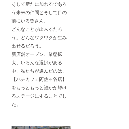
時の連
そして新たに加わるであろ
絡方法
う未来の仲間とそして目の
（お電
話また
前にいる皆さん。
は店
頭） ＊
どんなことが出来るだろ
写真は
イメー
う。どんなワクワクが生み
ジです
「ご相
出せるだろう。
談有効
期限：
新店舗オープン、業態拡
2023年
大、いろんな選択がある
6月～
2023年
中、私たちが選んだのは、
9月（店
舗休日
【ハチカフェ阿佐ヶ谷店】
を除
く）」
をもっともっと誰かが輝け
お受け
取り日
るステージにすることでし
程はデ
た。
ザイン
確定後
ご希望
伺いま
す。