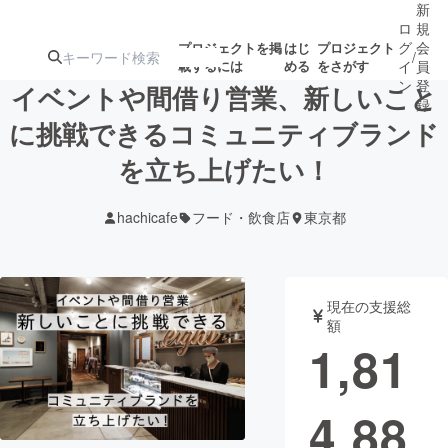
新
ロ
規
グ
会
プロジェクトを掲
はじ
プロジェクト
/
載するには
める
をさがす
イ
員
ン
登
イベントや間借り営業、新しいこと
録
に挑戦できるコミュニティブランド
を立ち上げたい！
人気のプロ
注目のリ
注目の新着プロ
募集終了が近いプ
もうすぐ公開
ジェクト
ターン
ジェクト
ロジェクト
されます
hachicafe
フード・飲食店
東京都
アート・写真
音楽
現在の支援総
テクノロジー・ガジェット
ゲーム・サ
額
1,81
映像・映画
書籍・雑誌
4,88
ビジネス・起業
チャレンジ