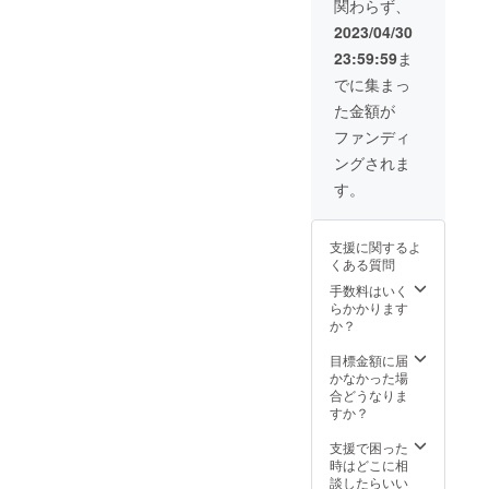
関わらず、
杯ご馳
入りオ
りご覧
でのご
走させ
リジナ
頂けま
2023/04/30
支援を
てくだ
ル
す。
お願い
23:59:59
ま
さい！
ジョッ
メール
致しま
更にお
キ ・
アドレ
でに集まっ
す。
かえり
ZOOM
ス宛に
た金額が
の際に
の余韻
お送り
お土産
を思い
いたし
ファンディ
のお渡
出せ
ますの
ングされま
しもあ
る︎！個
でお間
りま
別お礼
違いの
す。
す。 ※
動画
ないよ
日程 / 時
※ZOOM
うにご
間 :23年
実施日
入力く
支援に関するよ
7月頃 ※
程 / 時間
ださ
くある質問
場所:都
： 23年
い。 ※
内某所
6月頃/
手数料はいく
オフ
※支援者
支援者
らかかります
ショッ
の交通
ご希望
か？
ト・お
費や滞
のお時
礼動画
在費：
間帯 ※
目標金額に届
の内容
自己負
動画内
かなかった場
は皆様
担とな
容：お
合どうなりま
同じに
りま
礼メッ
すか？
なりま
す。予
セージ
すの
めご了
動画 収
支援で困った
で、予
承くだ
録時
時はどこに相
めご了
さい ※
間：約2
談したらいい
承くだ