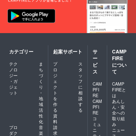
カテゴリー
起案サポート
サ
CAMP
ー
FIRE
テク
ま
プ
ス
ビ
につい
ノロ
ち
ロ
タ
ス
て
ジー
づ
ジ
ッ
・ガ
く
ェ
フ
CAM
CAMP
ジェ
り
ク
に
PFI
FIREと
ット
・
ト
相
RE
は
地
を
談
CAM
あんし
域
作
す
PFI
ん・安
活
る
る
RE
全への
性
資
コ
取り組
化
料
ミュ
み
プロ
音
請
ニ
ニュー
ダク
楽
求
ティ
ス