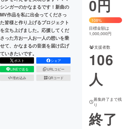
0
円
シンガーのかなまるです！新曲の
まちづくり・地域活性化
MV作品を私に出会ってくださっ
108%
た皆様と作り上げるプロジェクト
目標金額は
CAMPFIRE for Social Good
CAMPFIRE Creation
を立ち上げました。応援してくだ
1,000,000円
CAMPFIREふるさと納税
machi-ya
コミュニティ
さった方お一人お一人の想いを乗
せて、かなまるの音楽を届け広げ
支援者数
106
ていきたいです。
ポスト
シェア
LINEで送る
URLコピー
人
埋め込み
QRコード
募集終了まで残
り
終了