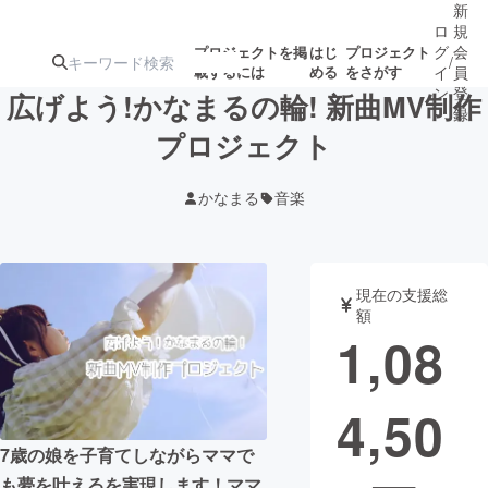
新
ロ
規
グ
会
プロジェクトを掲
はじ
プロジェクト
/
載するには
める
をさがす
イ
員
ン
登
広げよう!かなまるの輪! 新曲MV制作
録
プロジェクト
人気のプロ
注目のリ
注目の新着プロ
募集終了が近いプ
もうすぐ公開
かなまる
音楽
ジェクト
ターン
ジェクト
ロジェクト
されます
アート・写真
音楽
現在の支援総
額
1,08
テクノロジー・ガジェット
ゲーム・サ
4,50
映像・映画
書籍・雑誌
7歳の娘を子育てしながらママで
ビジネス・起業
チャレンジ
も夢を叶えるを実現します！ママ