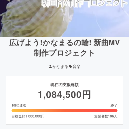
広げよう!かなまるの輪! 新曲MV
制作プロジェクト
かなまる
音楽
現在の支援総額
1,084,500
円
終了
108
%達成
目標金額
1,000,000
円
支援者数
106
人