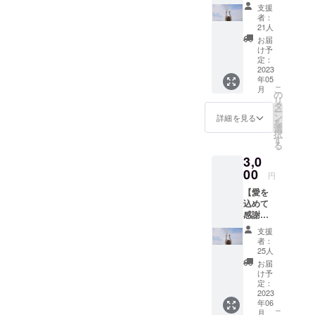
ス】 か
支援
なまる
者：
から、
21人
ありが
お届
とうの
け予
メッ
定：
セージ
2023
年05
をメー
こ
月
ルにて
の
リ
お送り
タ
ー
いたし
ン
詳細を見る
を
ます。
選
択
※メッ
す
る
セージ
3,0
の内容
は皆様
00
円
同じに
【愛を
なりま
込めて
すの
感謝状
で、予
コー
めご了
支援
ス】 ・
承くだ
者：
MV撮影
さい。
25人
時のサ
お届
イン入
け予
りオフ
定：
ショッ
2023
年06
トデー
こ
月