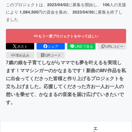
このプロジェクトは、
2023/04/02
に募集を開始し、
106
人の支援
により
1,084,500
円の資金を集め、
2023/04/30
に募集を終了し
ました
もう一度プロジェクトをやってほしい
ポスト
シェア
LINEで送る
URLコピー
埋め込み
QRコード
7歳の娘を子育てしながらママでも夢を叶えるを実現し
ます！ママシンガーのかなまるです！新曲のMV作品を私
に出会ってくださった皆様と作り上げるプロジェクトを
立ち上げました。応援してくださった方お一人お一人の
想いを乗せて、かなまるの音楽を届け広げていきたいで
す。
エ