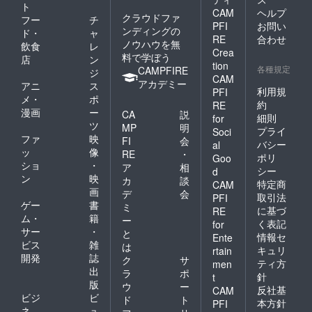
ト
CAM
ヘルプ
クラウドファ
フー
チ
PFI
お問い
ンディングの
ド・
ャ
RE
合わせ
ノウハウを無
飲食
レ
Crea
料で学ぼう
店
ン
tion
各種規定
CAMPFIRE
ジ
CAM
アカデミー
アニ
ス
利用規
PFI
メ・
ポ
約
RE
漫画
ー
CA
説
細則
for
ツ
MP
明
プライ
Soci
ファ
映
FI
会
バシー
al
ッ
像
RE
・
ポリ
Goo
ショ
・
ア
相
シー
d
ン
映
カ
談
特定商
CAM
画
デ
会
取引法
PFI
ゲー
書
ミ
に基づ
RE
ム・
籍
ー
く表記
for
サー
・
と
情報セ
Ente
ビス
雑
は
キュリ
rtain
開発
誌
ク
サ
ティ方
men
出
ラ
ポ
針
t
版
ウ
ー
反社基
CAM
ビジ
ビ
ド
ト
本方針
PFI
ネ
ュ