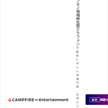
ン
タ
メ
領
域
特
化
型
ク
ラ
フ
ァ
ン
手
数
料
0
円
か
ら
実
施
可
能
。
企
画
掲載
無料
か
ら