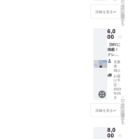
タ ・手
の
リ
書き感
タ
ー
謝状
ン
詳細を見る
を
（デー
選
択
タ） ※
す
る
オフ
6,0
ショッ
ト・
00
円
メッ
【MVに
セージ
掲載！
の内容
クレ
は皆様
ジット
同じに
支援
コー
なりま
者：
ス】 ・
すの
38人
MVのエ
で、予
お届
ンド
めご了
け予
ロール
承くだ
定：
にあな
2023
さい。
年05
たの名
※こちら
こ
月
前が記
のコー
の
リ
載され
スを複
タ
ー
ます！
数ご支
ン
詳細を見る
を
（備考
援して
選
択
欄にて
くだ
す
る
ご希望
さった
8,0
のお名
場合は
前を必
00
ブロマ
円
ずご記