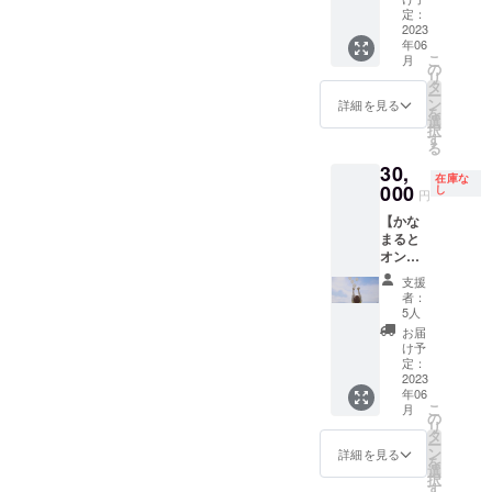
ス】 ・
マイ
定：
ご記入
MV撮影
2023
ド：２
くださ
年06
メイキ
枚セッ
い ※動
こ
月
ング
ト ・オ
の
画内
リ
ムー
フ
タ
容：お
ー
ビー ・
ショッ
ン
礼メッ
詳細を見る
を
クラ
ト限定
選
セージ
択
ファン
フライ
す
動画 収
る
限定！
ヤー
録時
30,
オフ
（サイ
間：約3
在庫な
ショッ
000
ン・手
し
分 提供
円
トphoto
書き
方法：
【かな
book ・
メッ
視聴用
まると
お名
セージ
のURL
オンラ
前・サ
入り）
をメー
イン晩
イン入
※備考欄
ルで送
支援
酌コー
りMV衣
にて
信 本リ
者：
ス】 前
装チェ
チェキ
5人
ターン
回のク
キ ・撮
にお書
の動画
お届
ラウド
影秘話
きする
け予
内容を
ファン
が聞け
定：
ご希望
無断で
ディン
2023
る
のお名
転載・
年06
グでご
ZOOM
前をご
公開す
こ
月
好評を
会参加
の
記入く
ること
リ
頂いた
権 ※動
タ
ださ
は禁止
ー
リター
画内
ン
い。 ※
詳細を見る
です。
を
ンに 今
容：メ
選
ペンラ
※オフ
択
回はス
イキン
す
イトは
ショッ