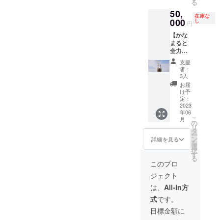
る
ペシャ
グムー
非売品
ト・お
50,
ルな特
ビー 収
となり
礼動画
在庫な
典もつ
000
録時
し
ます。
の内容
円
いてく
間：約5
今後通
は皆様
【かな
るコー
分 提供
常販売
同じに
まると
ス MV撮
方法：
はござ
なりま
全力打
影のこ
視聴用
いませ
すの
ち上
とはも
のURL
ん。 ※
で、予
支援
げ！
ちろ
をメー
ブロマ
者：
めご了
コー
ん！相
ルで送
3人
イドは
承くだ
ス】 都
談もや
信 本リ
皆様同
お届
さい。
内某所
雑談も
ターン
け予
じ内容
※オフ
にて開
なんで
定：
の動画
となり
ショッ
催！参
2023
もOK！
内容を
ます、
トの内
年06
加人数3
20分間
無断で
予めご
容は他
こ
月
名限
ZOOM
の
転載・
了承く
リター
リ
定！ お
で、か
タ
公開す
ださい
ンと異
ー
酒大好
なまる
ン
ること
詳細を見る
ませ。
なりま
を
きなか
と２人
選
は禁止
※複数購
す。 ※
択
なまる
で語り
す
です。
入の場
こちら
る
とMV撮
ましょ
※メイキ
このプロ
合はブ
のコー
影の打
う！ ・
ング
ロマイ
スはク
ジェクト
ち上げ
オンラ
ムー
ドセッ
レジッ
をしま
イン晩
ビーは
は、
All-In方
トの内
トコー
しょ
酌 ・か
MV撮影
容を変
スの
式
です。
う！ か
なまる
後、限
更させ
為、お
なまる
ロゴ・
定の
目標金額に
て頂き
一人様
から１
サイン
URLよ
ます。
一回ま