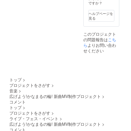
スタッ
分 提供
ですか？
さい。
フも同
方法：
※photo
行致し
視聴用
bookの
ヘルプページを
ます。
のURL
内容は
見る
予めご
をメー
他リ
了承く
ルで送
ターン
ださ
信 本リ
のオフ
このプロジェクト
い。
ターン
ショッ
の問題報告は
こち
の動画
トとは
ら
よりお問い合わ
内容を
異なり
無断で
ます。
せください
転載・
※ZOOM
公開す
実施日
ること
は撮影
は禁止
後に企
です。
画致し
※備考欄
ます、
トップ
>
に個別
決定次
プロジェクトをさがす
>
動画で
第お知
音楽
>
お呼び
らせ致
広げよう!かなまるの輪! 新曲MV制作プロジェクト
>
するご
しま
希望の
コメント
す。
お名前
トップ
>
をご記
プロジェクトをさがす
>
入くだ
ライブ・フェス・イベント
>
さい。
広げよう!かなまるの輪! 新曲MV制作プロジェクト
>
コメント