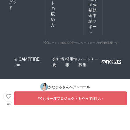
グッ
ト
hi-ya
ド
の
補助
広
金申
め
請サ
方
ポー
ト
「QRコード」は株式会社デンソーウェーブの登録商標です。
© CAMPFIRE,
会社概
採用情
パートナー
Inc.
要
報
募集
かなまる
さんへアンコール
もう一度プロジェクトをやってほしい
38