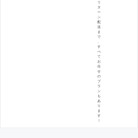
リ
タ
ー
ン
配
送
ま
で
、
す
べ
て
お
任
せ
の
プ
ラ
ン
も
あ
り
ま
す
！