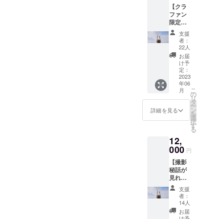
イド
【クラ
載くだ
データ
ファン
さい）
は別
限定！
・感謝
カット
グッズ
を
をお届
支援
コー
た〜っ
け致し
者：
ス】 ・
ぷり伝
ます。
22人
かなま
えま
お届
るの
す！お
け予
輪！ペ
礼動画
定：
ンライ
2023
・支援
年06
ト：１
の印！
こ
月
個 ・支
缶バッ
の
リ
援の
チ：１
タ
ー
印！缶
個 ・MV
ン
詳細を見る
を
バッ
撮影時
選
択
チ：１
のサイ
す
る
個 ・MV
ン入り
12,
衣装サ
オフ
イン・
000
ショッ
円
お名前
トデー
【撮影
入りMV
タ：2種
秘話が
衣装
※備考欄
見れ
チェ
にてMV
ちゃ
キ：１
エンド
支援
う！聞
枚 ・オ
ロール
者：
けちゃ
フ
にご希
14人
う！
ショッ
望のお
お届
コー
トブロ
名前を
け予