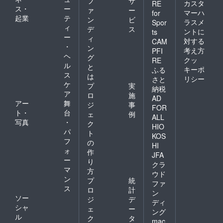
フ
サ
カスタ
RE
ス・
ー
ァ
ー
マーハ
for
起業
テ
ン
ビ
ラスメ
Spor
ィ
デ
ス
ントに
ts
ー
ィ
対する
CAM
・
ン
考え方
PFI
ヘ
グ
クッ
RE
ル
と
キーポ
ふる
ス
は
リシー
さと
ケ
プ
実
納税
ア
ロ
施
AD
アー
舞
ジ
事
FOR
ト・
台
ェ
例
ALL
写真
・
ク
HIO
パ
ト
KOS
フ
の
HI
ォ
作
JFA
ー
り
クラ
マ
方
ウド
ン
プ
統
ファ
ス
ロ
計
ン
ソー
ジ
デ
ディ
シャ
ェ
ー
ング
ル
ク
タ
mac