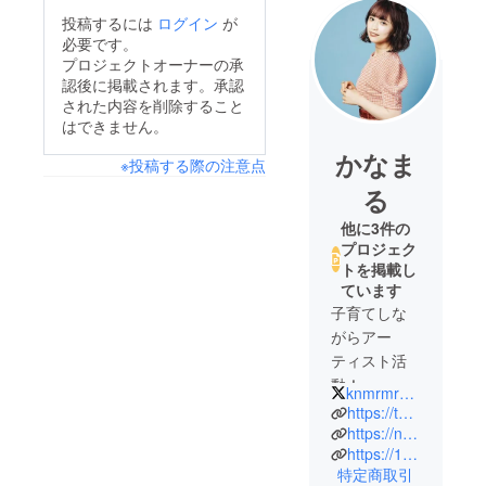
投稿するには
ログイン
が
必要です。
プロジェクトオーナーの承
認後に掲載されます。承認
された内容を削除すること
はできません。
かなま
※投稿する際の注意点
る
他に3件の
プロジェク
トを掲載し
ています
子育てしな
がらアー
ティスト活
動！
knmrmr_05
ママアー
https://twitter.com/knmrmr_05
ティスト、
https://note.com/kanamaru0705/n/n7080c5df25e9
https://17.media/share/profile/3567a37a-54ec-4cf1-b2a4-e41252210a88?lang=ja
かなまるで
特定商取引
す。