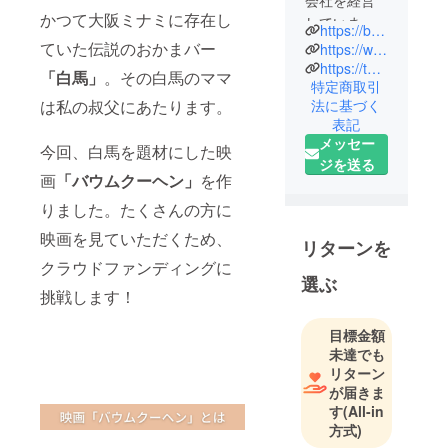
会社を経営
かつて大阪ミナミに存在し
していま
https://baumkuchen-cinema.com/
す。
ていた伝説のおかまバー
https://www.instagram.com/baumkuchen_pr/
2年前にコロ
https://twitter.com/BAUMKUCHEN_PR
「白馬」
。その白馬のママ
特定商取引
ナで役者さ
は私の叔父にあたります。
法に基づく
んが仕事が
表記
無くなった
メッセー
今回、白馬を題材にした映
ので映画を
ジを送る
製作する事
画
「バウムクーヘン」
を作
になりまし
りました。たくさんの方に
た。
映画を見ていただくため、
リターンを
クラウドファンディングに
選ぶ
挑戦します！
目標金額
未達でも
リターン
が届きま
す
(All-in
方式)