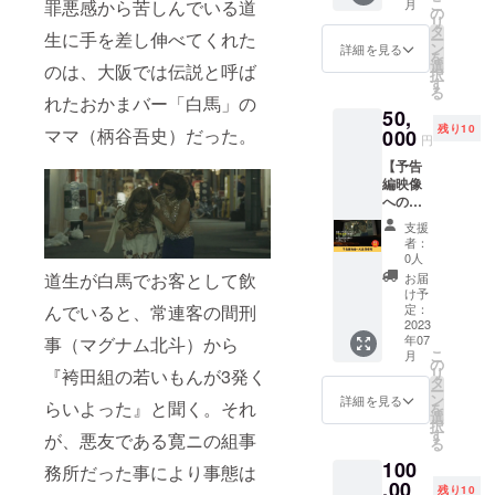
こ
罪悪感から苦しんでいる道
月
になれ
のチ
の
す。 ※
リ
る権利
ケット
タ
会場ま
生に手を差し伸べてくれた
ー
です。
をお送
ン
での交
詳細を見る
を
①以下
りしま
選
通費は
のは、大阪では伝説と呼ば
択
のもの
す。 ※
す
支援者
る
にあな
エンド
れたおかまバー「白馬」の
さまの
50,
たのお
ロール
ご負担
残り10
ママ（柄谷吾史）だった。
名前を
000
に掲載
となり
円
掲載し
するお
ます。
【予告
ます！
名前を
編映像
・エン
備考欄
への出
ドロー
にご記
演権
ル ・パ
入くだ
支援
利】 映
ンフ
さい。
者：
画『バ
レット
※企業ロ
0人
ウム
・フラ
ゴデー
道生が白馬でお客として飲
お届
クーヘ
イヤー
タを掲
け予
ン』の
・DVD
定：
んでいると、常連客の間刑
載の場
予告編
2023
②大阪
合、
年07
事（マグナム北斗）から
に出演
府で開
データ
こ
月
できま
催する
の
はai形
リ
『袴田組の若いもんが3発く
す！ ス
試写会
タ
式でお
ー
クリー
のチ
ン
送りく
詳細を見る
らいよった』と聞く。それ
を
ンデ
ケット
選
ださ
択
ビュー
をお送
す
い。 ※
が、悪友である寛ニの組事
る
のチャ
りしま
ニック
100
ンスで
す。 ③
務所だった事により事態は
ネーム
す♪ ま
,00
パンフ
での掲
残り10