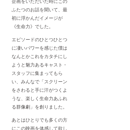
企画をいただいた時にこの
分で
す。 ※
ふたつのお話を聞いて、最
会場ま
での交
初に浮かんだイメージが
通費は
支援者
《生命力》でした。
さまの
ご負担
エピソードのひとつひとつ
となり
ます。
に凄いパワーを感じた僕は
なんとかこれをカタチにし
ようと魅力あるキャスト・
スタッフに集まってもら
い、みんなで「スクリーン
をさわると手に汗がつくよ
うな、楽しく生命力あふれ
る群像劇」を創りました。
あとはひとりでも多くの方
にこの映画を体感して欲し