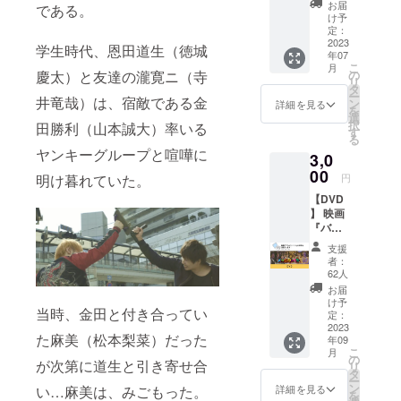
画『バ
す。 な
お届
である。
ウム
お、支
け予
クーヘ
援時に
定：
ン』の
2023
上乗せ
学生時代、恩田道生（徳城
年07
エンド
支援が
こ
月
ロール
可能で
慶太）と友達の瀧寛ニ（寺
の
リ
に、支
す。 応
タ
ー
井竜哉）は、宿敵である金
援者と
援の気
ン
詳細を見る
を
してあ
持ちの
選
択
田勝利（山本誠大）率いる
なたの
上乗
す
る
お名前
せ、大
ヤンキーグループと喧嘩に
3,0
を掲載
歓迎で
しま
00
す！
明け暮れていた。
円
す！ 映
【DVD
画館の
】 映画
大きな
『バウ
スク
ムクー
リーン
支援
ヘン』
にあな
者：
のDVD
たのお
62人
をお送
名前が
お届
りしま
流れま
け予
当時、金田と付き合ってい
す！ お
す。 お
定：
家でい
2023
友だち
た麻美（松本梨菜）だった
年09
つで
と一緒
こ
月
も、何
に観に
の
が次第に道生と引き寄せ合
リ
度でも
来てく
タ
ー
ご覧い
ださい
ン
い…麻美は、みごもった。
詳細を見る
を
ただけ