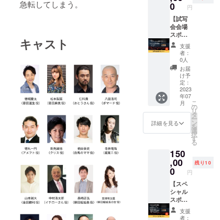
た、以
急転してしまう。
レット
0
載も可
円
下のも
にチラ
能で
のにあ
【試写
シを挟
す。 ※
なたの
会会場
みま
試写会
お名前
スポン
す。 商
の日
キャスト
を掲載
サー】
品や会
程、会
支援
しま
大阪府
社名な
場詳細
者：
す！ ①
で開催
ど、広
は別途
0人
本編エ
する、
く知っ
ご連絡
お届
ンド
映画
てほし
させて
け予
ロール
『バウ
いもの
定：
いただ
②パン
ムクー
2023
がある
きま
年07
フレッ
ヘン』
方は必
す。 ※
こ
月
ト ※撮
の試写
見で
の
会場ま
リ
影日時
会会場
す！ ※
タ
での交
ー
など、
スポン
エンド
ン
通費は
詳細を見る
を
詳細は
サーに
ロール
選
支援者
択
別途お
なれる
に掲載
す
さまの
る
知らせ
権利で
するお
ご負担
150
いたし
す。 ①
名前を
となり
ます。
会場に
,00
備考欄
ます。
残り10
※エンド
スポン
にご記
0
円
ロール
サーパ
入くだ
に掲載
ネルを
【スペ
さい。
するお
設置し
シャル
※企業ロ
名前を
ます。
スポン
ゴデー
備考欄
②以下
サー】
タを掲
支援
にご記
のもの
映画
載の場
者：