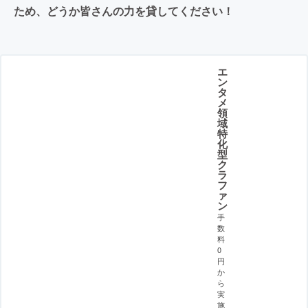
ため、どうか皆さんの力を貸してください！
エ
ン
タ
メ
領
域
特
化
型
ク
ラ
フ
ァ
ン
手
数
料
0
円
か
ら
実
施