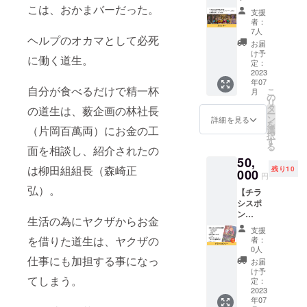
映画
こは、おかまバーだった。
チケッ
支援
『バウ
トをお
者：
ムクー
送りし
7人
ヘルプのオカマとして必死
ヘン』
ます。
お届
のスポ
※エンド
け予
に働く道生。
ンサー
ロール
定：
になれ
2023
に掲載
年07
る権利
するお
自分が食べるだけで精一杯
こ
月
です。
名前を
の
リ
①以下
備考欄
タ
の道生は、薮企画の林社長
ー
のもの
にご記
ン
詳細を見る
を
にあな
（片岡百萬両）にお金の工
入くだ
選
択
たのお
さい。
す
る
面を相談し、紹介されたの
名前を
※ニック
50,
掲載し
ネーム
は柳田組組長（森崎正
残り10
ます！
000
での掲
円
・エン
載も可
弘）。
【チラ
ドロー
能で
シスポ
ル ・パ
す。 ※
ン
ンフ
試写会
生活の為にヤクザからお金
サー】
レット
の日
支援
映画
・フラ
程、会
を借りた道生は、ヤクザの
者：
『バウ
イヤー
場詳細
0人
ムクー
仕事にも加担する事になっ
・DVD
は別途
お届
ヘン』
②大阪
ご連絡
け予
てしまう。
のチラ
府で開
定：
させて
シスポ
2023
催する
いただ
年07
ンサー
試写会
きま