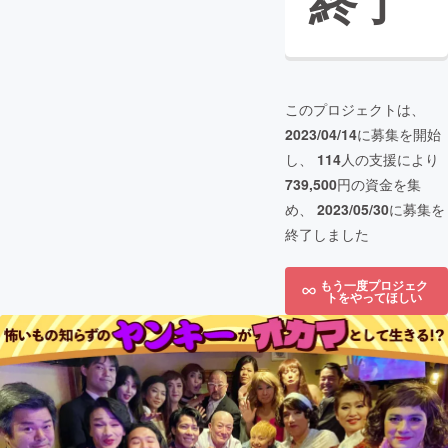
終了
このプロジェクトは、
2023/04/14
に募集を開始
し、
114
人の支援により
739,500
円の資金を集
め、
2023/05/30
に募集を
終了しました
もう一度プロジェク
トをやってほしい