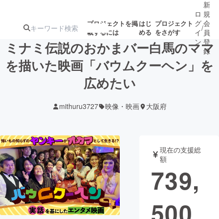
新
ロ
規
グ
会
プロジェクトを掲
はじ
プロジェクト
/
載するには
める
をさがす
イ
員
ン
登
ミナミ伝説のおかまバー白馬のママ
録
を描いた映画「バウムクーヘン」を
広めたい
人気のプロ
注目のリ
注目の新着プロ
募集終了が近いプ
もうすぐ公開
ジェクト
ターン
ジェクト
ロジェクト
されます
mithuru3727
映像・映画
大阪府
アート・写真
音楽
現在の支援総
テクノロジー・ガジェット
ゲーム・サ
額
739,
映像・映画
書籍・雑誌
500
ビジネス・起業
チャレンジ