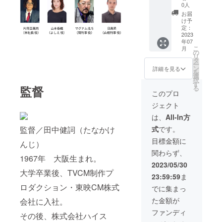
入くだ
にあな
『バウ
合、
0人
さい。
たのお
ムクー
データ
お届
※企業ロ
名前を
ヘン』
はai形
け予
ゴデー
掲載し
のスペ
式でお
定：
タを掲
ます！
シャル
2023
送りく
年07
載の場
・エン
スポン
ださ
こ
月
合、
ドロー
サーに
い。 ※
の
リ
データ
ル ・パ
なれる
ニック
タ
ー
はai形
ンフ
権利で
ネーム
ン
詳細を見る
を
式でお
レット
す。 ①
での掲
選
択
送りく
・フラ
以下の
載も可
す
監督
る
ださ
イヤー
ものに
能で
このプロ
い。 ※
映画を
あなた
す。 ※
ジェクト
ニック
観に来
のお名
試写会
ネーム
てくだ
前を掲
の日
は、
All-In方
での掲
さる方
載しま
程、会
監督／田中健詞（たなかけ
式
です。
載も可
にPRで
す！ ・
場詳細
能で
きま
エンド
は別途
目標金額に
んじ）
す。
す。 ※
ロール
ご連絡
関わらず、
パネル
・パン
させて
1967年 大阪生まれ。
のサイ
フレッ
いただ
2023/05/30
ズは横
ト ・フ
きま
大学卒業後、TVCM制作プ
23:59:59
ま
1.8m×
ライ
す。 ※
縦0.9m
ヤー ・
ロダクション・東映CM株式
会場ま
でに集まっ
です。
DVD ②
での交
た金額が
会社に入社。
※エンド
大阪府
通費は
ロール
で開催
支援者
ファンディ
その後、株式会社ハイス
に掲載
する試
さまの