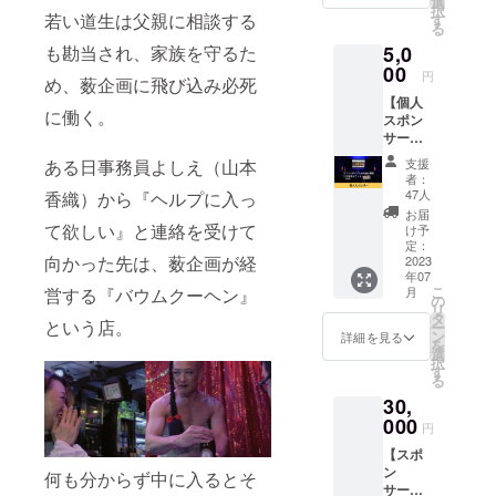
ね。 ※
選
択
ます。
若い道生は父親に相談する
掲載す
す
る
※送料込
るお名
も勘当され、家族を守るた
5,0
みのお
前を備
値段で
00
考欄に
円
め、薮企画に飛び込み必死
す。
ご記入
【個人
くださ
に働く。
スポン
い。 ※
サー】
ニック
映画
ネーム
ある日事務員よしえ（山本
支援
『バウ
での掲
者：
ムクー
載も可
47人
香織）から『ヘルプに入っ
ヘン』
能で
お届
の個人
て欲しい』と連絡を受けて
す。 ※
け予
スポン
定：
掲載サ
向かった先は、薮企画が経
サーに
2023
イズは
年07
なれる
通常サ
こ
営する『バウムクーヘン』
月
権利で
の
イズよ
リ
す。 ①
タ
りも小
という店。
ー
エンド
ン
さめと
詳細を見る
を
ロール
選
なりま
択
にお名
す
す。
る
前を掲
30,
載しま
す。 ②
000
円
大阪府
【スポ
で開催
ン
する試
何も分からず中に入るとそ
サー】
写会の