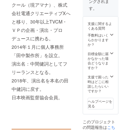
ングされま
するお
写会の
ご負担
クール（現アマナ）、株式
名前を
チケッ
となり
す。
備考欄
トをお
ます。
会社電通クリエーティブXへ
にご記
送りし
※チラシ
入くだ
ます。
と移り、30年以上TVCM・
のサイ
支援に関するよ
さい。
③試写
ズはA4
くある質問
ＶＰの企画・演出・プロ
※企業ロ
会の会
で3000
ゴデー
場に
枚。印
手数料はいく
デュースに携わる。
タを掲
て、舞
刷いた
らかかります
載の場
台上で
だいた
か？
2014年１月に個人事務所
合、
あなた
ものを
データ
の会社
お送り
目標金額に届
「田中製作所」を設立。
はai形
や商品
くださ
かなかった場
式でお
のPRが
い。
演出名：中間健詞としてフ
合どうなりま
送りく
できま
（送り
すか？
リーランスとなる。
ださ
す。 ※
先は別
い。 ※
エンド
途お知
支援で困った
2018年、演出名を本名の田
ニック
ロール
らせい
時はどこに相
ネーム
に掲載
たしま
談したらいい
中健詞に戻す。
での掲
するお
す。送
ですか？
載も可
名前を
料は別
日本映画監督協会会員。
能で
備考欄
途ご負
ヘルプページを
す。
にご記
担くだ
見る
入くだ
さい）
さい。
※企業ロ
このプロジェクト
ゴデー
の問題報告は
こち
タを掲