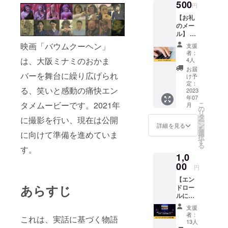
500
円
【お礼
のメー
ル】 こ
のプロ
映画「バウムクーヘン」
支援
ジェク
者：
トをた
は、大阪ミナミのおかま
4人
だただ
お届
バーを舞台に繰り広げられ
応援し
け予
たい人
定：
る、笑いと感動の痛快エン
向けの
2023
年07
リター
タメムービーです。2021年
こ
月
ンで
の
リ
す。 株
タ
に撮影を行い、現在は公開
ー
式会社
ン
詳細を見る
を
PRUNN
選
に向けて準備を進めていま
択
ING代表
す
る
取締
す。
1,0
役・八
尾満か
00
円
ら熱い
【エン
お礼の
あらすじ
ドロー
メール
ルに小
をお送
さくお
りさせ
支援
名前掲
ていた
者：
これは、実話に基づく物語
載】 映
だきま
13人