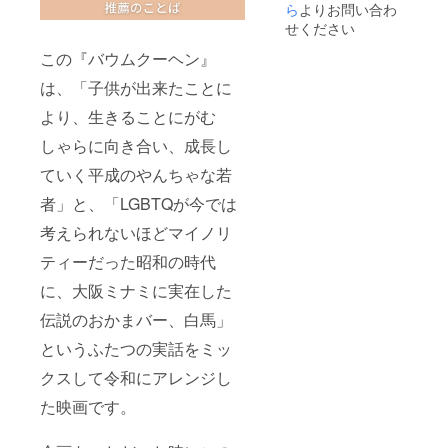
載の場
ら
よりお問い合わ
合、
せください
データ
はai形
この『バウムクーヘン』
式でお
は、「子供が出来たことに
送りく
ださ
より、生きることにがむ
い。 ※
ニック
しゃらに向き合い、成長し
ネーム
での掲
ていく平成のやんちゃな若
載も可
能で
者」と、「LGBTQが今では
す。 ※
考えられないほどマイノリ
試写会
の日
ティーだった昭和の時代
程、会
場詳細
に、大阪ミナミに実在した
は別途
ご連絡
伝説のおかまバー、白馬」
させて
いただ
というふたつの実話をミッ
きま
す。 ※
クスして令和にアレンジし
舞台上
た映画です。
でのPR
時間は
約3～5