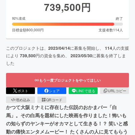
739,500
円
終了
92
%達成
目標金額
800,000
円
支援者数
114
人
このプロジェクトは、
2023/04/14
に募集を開始し、
114
人の支援
により
739,500
円の資金を集め、
2023/05/30
に募集を終了しま
した
もう一度プロジェクトをやってほしい
ポスト
シェア
LINEで送る
URLコピー
埋め込み
QRコード
かつて大阪ミナミに存在した伝説のおかまバー「白
馬」。その白馬を題材にした映画を作りました！怖いも
の知らずのヤンキーがオカマとして生きる！？ 笑いと感
動の痛快エンタメムービー！ たくさんの人に見てもらう