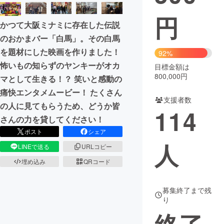
円
まちづくり・地域活性化
かつて大阪ミナミに存在した伝説
のおかまバー「白馬」。その白馬
CAMPFIRE for Social Good
CAMPFIRE Creation
を題材にした映画を作りました！
92%
CAMPFIREふるさと納税
machi-ya
コミュニティ
怖いもの知らずのヤンキーがオカ
目標金額は
800,000円
マとして生きる！？ 笑いと感動の
痛快エンタメムービー！ たくさん
支援者数
の人に見てもらうため、どうか皆
114
さんの力を貸してください！
ポスト
シェア
人
LINEで送る
URLコピー
埋め込み
QRコード
募集終了まで残
り