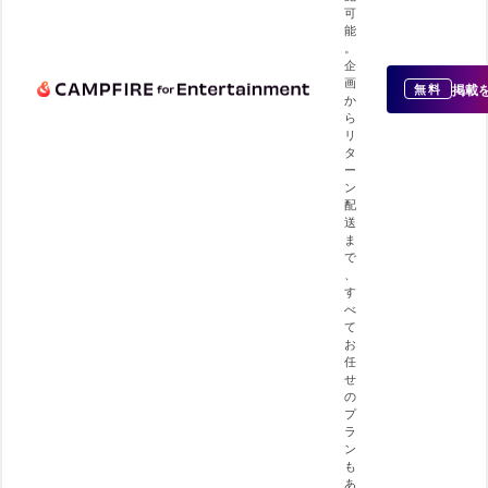
可
能
。
企
画
掲載
無料
か
ら
リ
タ
ー
ン
配
送
ま
で
、
す
べ
て
お
任
せ
の
プ
ラ
ン
も
あ