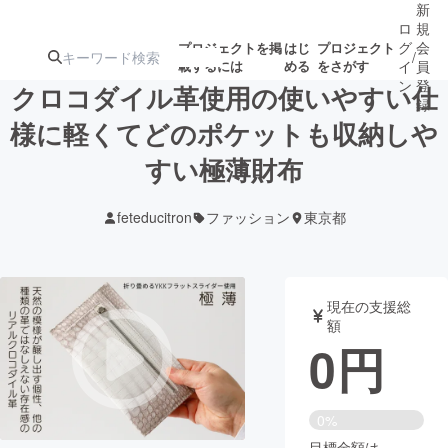
新
ロ
規
グ
会
プロジェクトを掲
はじ
プロジェクト
/
載するには
める
をさがす
イ
員
ン
登
クロコダイル革使用の使いやすい仕
録
様に軽くてどのポケットも収納しや
すい極薄財布
人気のプロ
注目のリ
注目の新着プロ
募集終了が近いプ
もうすぐ公開
ジェクト
ターン
ジェクト
ロジェクト
されます
feteducitron
ファッション
東京都
アート・写真
音楽
現在の支援総
テクノロジー・ガジェット
ゲーム・サ
額
0
円
映像・映画
書籍・雑誌
0%
ビジネス・起業
チャレンジ
目標金額は