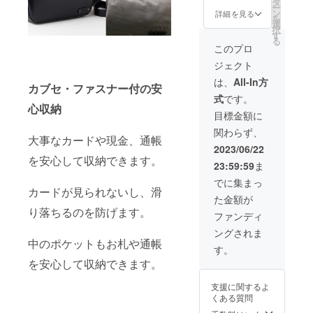
入を頂
タ
ござい
ー
マラヤ1
き、現
ン
ます。
詳細を見る
を
点 計2
在進め
選
※基本的
択
点セッ
ている
す
に佐川
る
ト ※一
環境か
急便で
このプロ
般販売
ら量産
の発送
ジェクト
予定価
体制を
となり
格
更に整
ます。
は、
All-In方
カブセ・ファスナー付の安
29800
えるこ
※税込・
式
です。
円の商
とがで
送料無
心収納
品を
きた場
料
目標金額に
30%OF
合、正
関わらず、
Fで予約
規販売
大事なカードや現金、通帳
購入い
価格が
2023/06/22
ただけ
販売予
を安心して収納できます。
23:59:59
ま
ます。
定価格
※本プロ
より下
でに集まっ
ジェク
カードが見られないし、滑
がる可
た金額が
トを通
能性が
り落ちるのを防げます。
して想
ござい
ファンディ
定を上
ます。
ングされま
回る皆
※基本的
中のポケットもお札や通帳
様から
に佐川
す。
応援購
急便で
を安心して収納できます。
入を頂
の発送
き、現
となり
支援に関するよ
在進め
ます。
くある質問
ている
※税込・
環境か