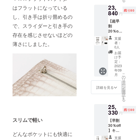
る
価格
23,
29,800
はフラットになっている
残り80
円の商
840
円
し、引き手は折り畳めるの
品を
【超早
25%OF
で、スライダーと引き手の
割
Fで予約
20％off
購入い
存在を感じさせないほどの
】キー
ただけ
支援
ホル
ます。
者：
薄さにしました。
ダープ
※本プロ
0人
レゼン
ジェク
お届
ト付ク
トを通
け予
ロコダ
して想
定：
イル極
2023
定を上
年09
薄お財
回る皆
こ
月
布 お好
様から
の
リ
きなカ
応援購
タ
ー
ラー1点
入を頂
ン
詳細を見る
を
※一般販
き、現
選
択
売予定
在進め
す
る
価格
ている
25,
29800
環境か
残り80
円の商
330
ら量産
円
品を
体制を
スリムで軽い
【早割
20%OF
更に整
30％off
Fで予約
えるこ
】キー
購入い
とがで
どんなポケットにも快適に
ホル
ただけ
きた場
支援