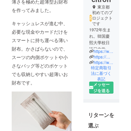
薄さを極めた超薄型お財布
東京都
を作ってみました。
初めてのプ
ロジェクト
キャッシュレスが進む中、
です
1972年生ま
必要な現金やカードだけを
れ。韓国慶
スマートに持ち運べる薄い
熙大學校日
財布。かさばらないので、
語日文学科
https://www.creema.jp/c/feteducitron
卒業。マイ
https://minne.com/@tokyo-citron
スーツの内側ポケットや小
ケルコー
https://www.instagram.com/fetestyle/
さなバッグ等どのポケット
特定商取引
ス、ケイト
法に基づく
でも収納しやすい超薄いお
スペードな
表記
どをOEM製
財布です。
メッセー
造している
ジを送る
JS
CORPORATI
ON(韓国ソウ
ル特別市江
リターンを
南区)で6年間
選ぶ
働いてから