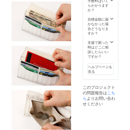
送料無
手数料はいく
ら量産
料
らかかります
体制を
か？
更に整
えるこ
目標金額に届
とがで
かなかった場
きた場
合どうなりま
合、正
すか？
規販売
価格が
支援で困った
販売予
時はどこに相
定価格
談したらいい
より下
ですか？
がる可
能性が
ヘルプページを
ござい
見る
ます。
※基本的
に佐川
このプロジェクト
急便で
の問題報告は
こち
の発送
となり
ら
よりお問い合わ
ます。
せください
※税込・
送料無
料