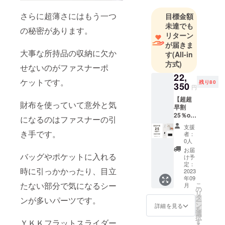
2011年12月
株式会社ネ
さらに超薄さにはもう一つ
目標金額
クストスタ
未達でも
の秘密があります。
リターン
イルを設立
が届きま
し、”あえて
大事な所持品の収納に欠か
す
(All-in
手間を掛け
方式)
せないのがファスナーポ
た【使いや
22,
すい仕様””上
ケットです。
残り80
350
円
質の革””オリ
【超超
ジナル
財布を使っていて意外と気
早割
ティ”にこだ
25％off
になるのはファスナーの引
】キー
わった自社
支援
ホル
き手です。
者：
ブランド
ダープ
0人
「feteducitro
レゼン
お届
バッグやポケットに入れる
ト付ク
n」のオリジ
け予
ロコダ
定：
ナル革商品
時に引っかかったり、目立
イル極
2023
年09
をセレクト
薄お財
たない部分で気になるシー
こ
月
布 お好
の
ショップに
リ
きなカ
タ
ンが多いパーツです。
卸してきま
ー
ラー1点
ン
詳細を見る
を
※一般販
した。
選
択
売予定
す
ＹＫＫフラットスライダー