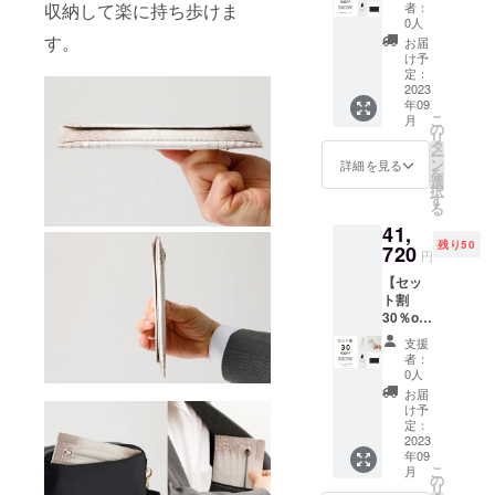
ダープ
ます。
合、正
収納して楽に持ち歩けま
者：
レゼン
※本プロ
規販売
0人
ト付ク
ジェク
す。
価格が
お届
ロコダ
トを通
販売予
け予
イル極
して想
定：
定価格
薄お財
2023
定を上
より下
年09
布 お好
回る皆
がる可
こ
月
きなカ
様から
の
能性が
リ
ラー1点
応援購
タ
ござい
ー
※一般販
入を頂
ン
ます。
詳細を見る
を
売予定
き、現
選
※基本的
択
価格
在進め
す
に佐川
る
29800
ている
急便で
41,
円の商
環境か
の発送
残り50
品を
720
ら量産
となり
円
15%OF
体制を
ます。
【セッ
Fで予約
更に整
※税込・
ト割
購入い
えるこ
送料無
30％off
ただけ
とがで
料
】キー
ます。
きた場
支援
ホル
※本プロ
合、正
者：
ダープ
ジェク
規販売
0人
レゼン
トを通
価格が
お届
ト付ク
して想
販売予
け予
ロコダ
定を上
定：
定価格
イル極
2023
回る皆
より下
年09
薄お財
様から
がる可
こ
月
布クロ1
応援購
の
能性が
リ
点＋ヒ