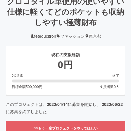
クロコダイル革使用の使いやすい
仕様に軽くてどのポケットも収納
しやすい極薄財布
feteducitron
ファッション
東京都
現在の支援総額
0
円
終了
0
%達成
目標金額
500,000
円
支援者数
0
人
このプロジェクトは、
2023/04/14
に募集を開始し、
2023/06/22
に募集を終了しました
もう一度プロジェクトをやってほしい