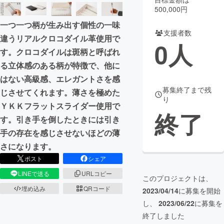
500,000円
まちづくり・地域活性化
一つ一つ柄が生み出す個性の一味
支援者数
違うリアルクロコダイル革使用で
0
人
CAMPFIRE for Social Good
CAMPFIRE Creation
す。クロコダイルは斑柄と呼ばれ
CAMPFIREふるさと納税
machi-ya
コミュニティ
る立体感のある柄が特徴で、他に
はない高級感、エレガントさを感
募集終了まで残
じさせてくれます。薄さを極めた
り
ＹＫＫフラットスライダー使用で
終了
す。引き手を倒したときには引き
手の存在を感じさせないほどの薄
さになります。
ポスト
シェア
LINEで送る
URLコピー
このプロジェクトは、
埋め込み
QRコード
2023/04/14
に募集を開始
し、
2023/06/22
に募集を
終了しました