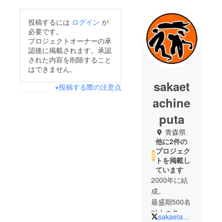
投稿するには
ログイン
が
必要です。
プロジェクトオーナーの承
認後に掲載されます。承認
された内容を削除すること
はできません。
sakaet
※投稿する際の注意点
achine
puta
青森県
他に2件の
プロジェク
トを掲載し
ています
2000年に結
成。
最盛期500名
以上の参加
sakaetachineput