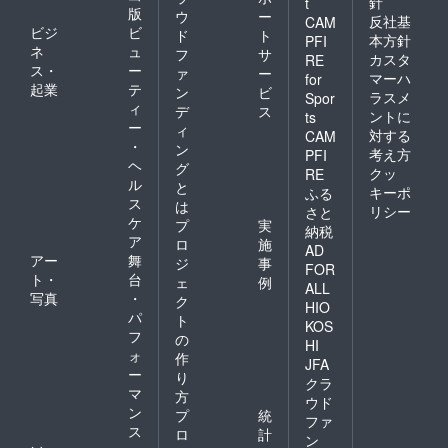
針
t
版
ウ
ー
反社基
CAM
ビジ
ビ
ド
ト
本方針
PFI
ネ
ュ
フ
サ
カスタ
RE
ス・
ー
ァ
ー
マーハ
for
起業
テ
ン
ビ
ラスメ
Spor
ィ
デ
ス
ントに
ts
ー
ィ
対する
CAM
・
ン
考え方
PFI
ヘ
グ
クッ
RE
ル
と
キーポ
ふる
ス
は
リシー
さと
ケ
プ
実
納税
ア
ロ
施
AD
アー
舞
ジ
事
FOR
ト・
台
ェ
例
ALL
写真
・
ク
HIO
パ
ト
KOS
フ
の
HI
ォ
作
JFA
ー
り
クラ
マ
方
ウド
ン
プ
統
ファ
ス
ロ
計
ン