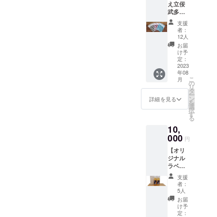
え立佞
武多オ
リジナ
支援
ル手ぬ
者：
ぐい】
12人
サイ
お届
ズ：約
け予
34.5cm
定：
×96.5c
2023
年08
m※平置
こ
月
き採寸
の
リ
お礼状
タ
ー
を添え
ン
詳細を見る
を
て郵送
選
択
にてお
す
る
送りさ
10,
せてい
ただき
000
円
ます。
【オリ
また、
ジナル
運行の
ラベル
際に
のりん
は、半
支援
ご
紙にて
者：
ジュー
ご支援
5人
ス】 青
者様の
お届
森県産
お名前
け予
りんご
を飾ら
定：