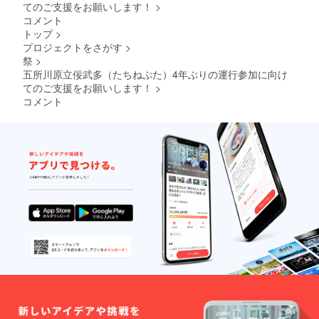
ただき
い。 ・
てのご支援をお願いします！
>
ます。
賞味期
コメント
・掲載
限：枠
トップ
>
期間：8
内の表
プロジェクトをさがす
>
月4日～
面に記
祭
>
8月8日
載 ・使
の祭り
用上の
五所川原立佞武多（たちねぷた）4年ぶりの運行参加に向け
運行期
注意：
てのご支援をお願いします！
>
間 ・半
保存料
コメント
紙（約
は一切
24.3cm
使用し
×
ており
33.3cm
ません
）に、
ので、
提灯に
開栓後
お入れ
は冷蔵
する内
庫で保
容を墨
存し、
筆で書
お早め
き入れ
にお召
させて
し上が
いただ
り下さ
きま
い。 <
す。
お願い>
原材料
及び添
加物等
の食品