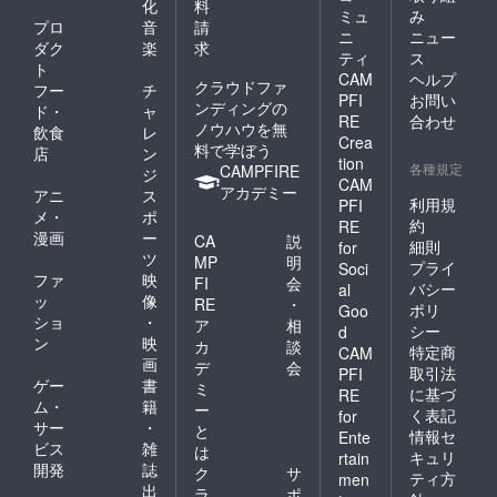
化
料
ミュ
み
プロ
音
請
ニ
ニュー
ダク
楽
求
ティ
ス
ト
CAM
ヘルプ
クラウドファ
フー
チ
PFI
お問い
ンディングの
ド・
ャ
RE
合わせ
ノウハウを無
飲食
レ
Crea
料で学ぼう
店
ン
tion
各種規定
CAMPFIRE
ジ
CAM
アカデミー
アニ
ス
利用規
PFI
メ・
ポ
約
RE
漫画
ー
CA
説
細則
for
ツ
MP
明
プライ
Soci
ファ
映
FI
会
バシー
al
ッ
像
RE
・
ポリ
Goo
ショ
・
ア
相
シー
d
ン
映
カ
談
特定商
CAM
画
デ
会
取引法
PFI
ゲー
書
ミ
に基づ
RE
ム・
籍
ー
く表記
for
サー
・
と
情報セ
Ente
ビス
雑
は
キュリ
rtain
開発
誌
ク
サ
ティ方
men
出
ラ
ポ