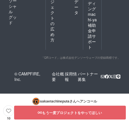
ソー
ジ
デ
ディ
シャ
ェ
ー
ング
ル
ク
タ
mac
グッ
ト
hi-ya
ド
の
補助
広
金申
め
請サ
方
ポー
ト
「QRコード」は株式会社デンソーウェーブの登録商標です。
© CAMPFIRE,
会社概
採用情
パートナー
Inc.
要
報
募集
sakaetachineputa
さんへアンコール
もう一度プロジェクトをやってほしい
10