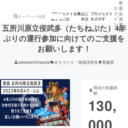
新
ロ
規
グ
会
プロジェクトを掲
はじ
プロジェクト
/
載するには
める
をさがす
イ
員
ン
登
五所川原立佞武多（たちねぷた）4年
録
ぶりの運行参加に向けてのご支援を
お願いします！
人気のプロ
注目のリ
注目の新着プロ
募集終了が近いプ
もうすぐ公開
ジェクト
ターン
ジェクト
ロジェクト
されます
sakaetachineputa
まちづくり・地域活性化
青森県
アート・写真
音楽
現在の支援総
テクノロジー・ガジェット
ゲーム・サ
額
130,
映像・映画
書籍・雑誌
000
ビジネス・起業
チャレンジ