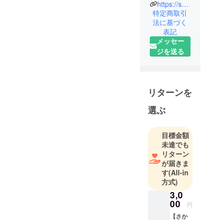
者がいたも
https://sakaetachineputa.jp/
ののご多分
特定商取引
法に基づく
にもれず参
表記
加者減少
メッセー
中・・・。
ジを送る
加えて新型
コロナの影
響で活動停
止を余儀な
リターンを
くされまし
選ぶ
たが、2023
年の復活目
指して参加
目標金額
者募集中で
未達でも
す！！
リターン
が届きま
す
(All-in
方式)
3,0
00
円
【さか