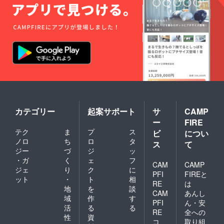
表示は
お届け
商品の
ラベル
に表記
されま
す。 商
品開封
前には
必ずお
届けの
リター
ンに貼
付され
カテゴリー
起案サポート
サ
CAMP
たラベ
ー
FIRE
ルや注
テク
ま
プ
ス
意書き
ビ
につい
をご確
ノロ
ち
ロ
タ
ス
て
認くだ
ジー
づ
ジ
ッ
さい。
・ガ
く
ェ
フ
CAM
CAMP
ジェ
り
ク
に
PFI
FIREと
ット
・
ト
相
RE
は
地
を
談
CAM
あんし
域
作
す
PFI
ん・安
活
る
る
RE
全への
性
資
コ
取り組