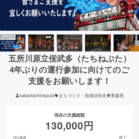
五所川原立佞武多（たちねぷた）
4年ぶりの運行参加に向けてのご
支援をお願いします！
sakaetachineputa
まちづくり・地域活性化
青森県
現在の支援総額
130,000
円
終了
13
%達成