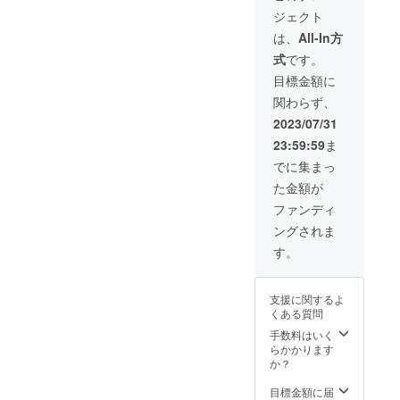
作り
きま
せてい
ジェクト
し、 お
す。 ・
ただき
礼状を
掲載期
ます。
は、
All-In方
そえて
間：8月
支援
式
です。
宅配に
4日～8
時、必
て送ら
月8日の
ず備考
目標金額に
せてい
祭り運
欄に掲
関わらず、
ただき
行期間
載を希
ます。
・半紙
望され
2023/07/31
お名前
（約
るお名
23:59:59
ま
フル
24.3cm
前をご
ネー
×
記入く
でに集まっ
ム、も
33.3cm
ださ
た金額が
しくは
）に、
い。
企業名
お名前
ファンディ
（ロ
フル
ングされま
ゴ・イ
ネー
ラスト
ム、も
す。
不可）
しくは
を入れ
企業名
させて
（墨筆
支援に関するよ
いただ
で書く
くある質問
きま
ためロ
す。支
ゴ・イ
手数料はいく
援時、
ラスト
らかかります
必ず備
不可）
か？
考欄に
を書か
掲載を
せてい
目標金額に届