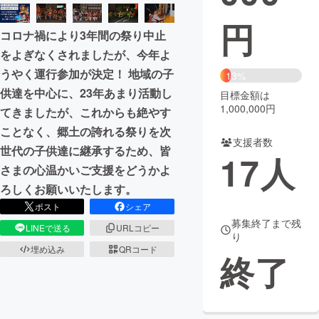
円
まちづくり・地域活性化
コロナ禍により3年間の祭り中止
をよぎなくされましたが、今年よ
CAMPFIRE for Social Good
CAMPFIRE Creation
うやく運行参加が決定！ 地域の子
13%
CAMPFIREふるさと納税
machi-ya
コミュニティ
供達を中心に、23年あまり活動し
目標金額は
1,000,000円
てきましたが、これからも絶やす
ことなく、郷土の誇れる祭りを次
支援者数
世代の子供達に継承するため、皆
17
人
さまの心温かいご支援をどうかよ
ろしくお願いいたします。
ポスト
シェア
募集終了まで残
LINEで送る
URLコピー
り
埋め込み
QRコード
終了