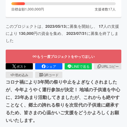
目標金額
1,000,000
円
支援者数
17
人
このプロジェクトは、
2023/05/13
に募集を開始し、
17
人の支援
により
130,000
円の資金を集め、
2023/07/31
に募集を終了しま
した
もう一度プロジェクトをやってほしい
ポスト
シェア
LINEで送る
URLコピー
埋め込み
QRコード
コロナ禍により3年間の祭り中止をよぎなくされました
が、今年ようやく運行参加が決定！ 地域の子供達を中心
に、23年あまり活動してきましたが、これからも絶やす
ことなく、郷土の誇れる祭りを次世代の子供達に継承す
るため、皆さまの心温かいご支援をどうかよろしくお願
いいたします。