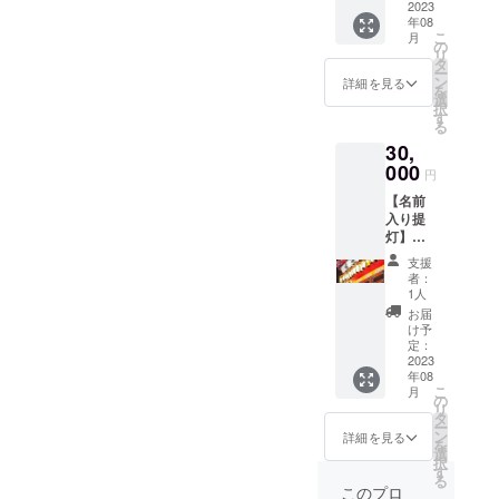
を使用
2023
せてい
年08
したス
ただき
こ
月
トレー
ます。
の
リ
ト果汁
・掲載
タ
ー
のりん
期間：8
ン
詳細を見る
を
ご
月4日～
選
択
ジュー
8月8日
す
る
ス2本入
の祭り
30,
りセッ
運行期
ト。 お
000
間 ・半
円
礼状を
紙（約
【名前
添えて
24.3cm
入り提
宅配に
×
灯】サ
てお送
33.3cm
イズ：
りさせ
）に、
支援
高さ約
ていた
お名前
者：
53cm×
だきま
フル
1人
幅約
す。 ま
ネー
お届
13.5cm
た、運
ム、も
け予
※平置き
行の際
定：
しくは
採寸 ご
2023
には、
企業名
年08
支援者
半紙に
（墨筆
こ
月
様の名
てご支
の
で書く
リ
前を入
援者様
タ
ためロ
ー
れたオ
のお名
ン
ゴ・イ
詳細を見る
を
リジナ
前を飾
選
ラスト
択
ルの提
らせて
す
不可）
る
灯をお
いただ
を書か
このプロ