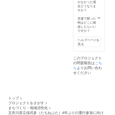
希望さ
ただき
かなかった場
れるお
ます。
合どうなりま
名前を
支援
すか？
ご記入
時、必
くださ
ず備考
支援で困った
い。
欄に掲
時はどこに相
（※提灯
載を希
談したらいい
に灯り
望され
ですか？
をとも
るお名
す電池
前をご
ヘルプページを
式ロウ
記入く
見る
ソクは
ださ
つきま
い。
せんの
【1本あ
このプロジェクト
でご了
たり】
の問題報告は
こち
承くだ
・内容
さ
ら
よりお問い合わ
量：
い。）
1000ml
せください
また、
・保存
運行の
方法：
際に
未開封
は、半
に限り
紙にて
直射日
ご支援
光を避
トップ
>
者様の
けて常
プロジェクトをさがす
>
お名前
温で保
まちづくり・地域活性化
>
を飾ら
存して
せてい
五所川原立佞武多（たちねぷた）4年ぶりの運行参加に向け
下さ