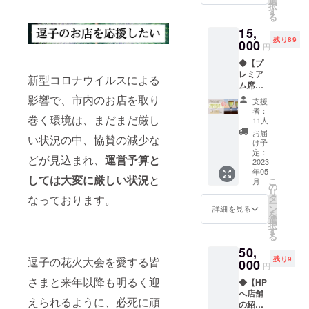
選
送日か
けて涼
択
す。 ☆
オード
山牛入
す
ら約1か
しい場
る
保存方
ブル&ソ
りハン
月（商
所で保
法：直
15,
フトド
バー
品の裏
存して
射日
残り89
リンク
000
グ：
円
に記
下さ
光、高
付き〜
160g×6
載） ※
い。 ※
温多湿
◆【プ
・スズ
個セッ
保存方
開封後
を避け
レミア
キヤさ
ト ・特
新型コロナウイルスによる
法：直
は冷蔵
て保存
ム席】
んの
製ビー
射日
保存し
してく
オード
オード
影響で、市内のお店を取り
フシ
支援
光、高
お早め
ださ
ブル&ド
ブルと
チュー
者：
温多湿
にお召
い。 ☆
巻く環境は、まだまだ厳し
リンク
ソフト
：約
11人
を避け
し上が
賞味期
セット
ドリン
300g×3
お届
て保存
り下さ
い状況の中、協賛の減少な
限：商
限定100
クの
パック
け予
「原材
い。 ※
品に記
席 花火
セット
定：
・特製
どが見込まれ、
運営予算と
料及び
賞味期
載 ☆内
がよく
2023
をお席
ハッ
添加物
限：製
容量：
年05
見える
にてご
シュド
しては大変に厳しい状況
と
等の食
こ
造日よ
月
抹茶、
場所に
用意し
の
ビー
品表示
リ
り5～
ほうじ
指定席
ており
タ
なっております。
フ：約
はお届
ー
6ヶ月
茶とも
をご用
ます。
ン
300g×3
詳細を見る
け商品
を
＝＝＝
に各50g
意 〜
・こち
選
パック
のラベ
択
＝＝＝
☆原材
オード
らのチ
す
・葉山
ルに表
る
＝＝＝
料 ルク
ブル&ス
ケット1
牛コ
記され
＝ ・ご
マ茶
50,
パーク
枚で1名
ロッケ
ます」
支援頂
逗子の花火大会を愛する皆
（抹
残り9
リング
000
分のチ
メンチ
円
事業
いた方
茶）：
ワイン
ケット
セッ
者：カ
さまと来年以降も明るく迎
に花火
含蜜糖
◆【HP
付き〜
となり
ト：各8
フェ
大会ご
（国
へ店舗
・スズ
ますの
個 ・特
えられるように、必死に頑
ラ・
支援感
産）、
の紹介
キヤさ
で、必
製牛す