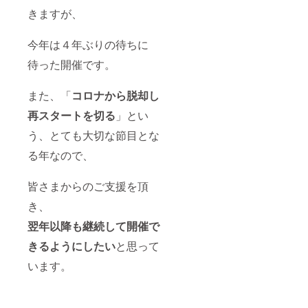
してい
食べ物
きますが、
ただ
を描く
く。 そ
事が多
んな目
いで
今年は４年ぶりの待ちに
で楽し
す。 今
んでい
回はそ
待った開催です。
ただく
の中か
ティー
ら、“い
タイム
ちごの
また、「
コロナから脱却し
を感じ
しょお
再スタートを切る
」とい
ていた
とけえ
だけれ
き”と”
う、とても大切な節目とな
ば幸い
かふぇ
です。
らて”を
る年なので、
一つ一
描きま
つ手描
した。
きで描
日々の
皆さまからのご支援を頂
く為、
生活の
カタチ
中で、
き、
や色味
ふと絵
翌年以降も継続して開催で
などが
を見た
違うこ
時に
きるようにしたい
と思って
の世に
ほっと
一点だ
してい
います。
けの
ただ
アート
く。 そ
になり
んな目
ます。
で楽し