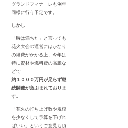
する想
たくさ
グランドフィナーレも例年
い 食べ
んの方
る事が
の”想
同様に行う予定です。
大好き
い”や”
なので
思い
しかし
食べ物
出”が込
を描く
められ
事が多
ている
「時は満ちた」と言っても
いで
と思い
す。 今
ます。
花火大会の運営にはかなり
回はそ
その”想
の中か
い”をつ
の経費がかかる上、今年は
ら、“い
ないで
ちごの
いく為
特に資材や燃料費の高騰な
しょお
に今回
どで
とけえ
のアー
き”と”
トを提
約１０００万円が足らず継
かふぇ
供させ
らて”を
ていた
続開催が危ぶまれておりま
描きま
だきま
した。
す。 ▷
す。
日々の
デザイ
生活の
ンに対
中で、
する想
「花火の打ち上げ数や規模
ふと絵
い 食べ
を少なくして予算を下げれ
を見た
る事が
時に
大好き
ばいい」というご意見も頂
ほっと
なので