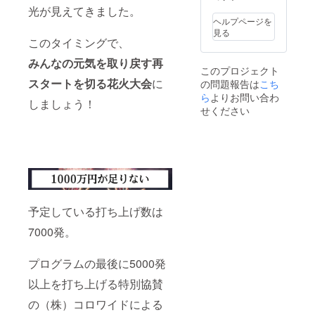
に開催
き、再
光が見えてきました。
される
生利用
ヘルプページを
逗子海
ができ
見る
岸花火
ればと
このタイミングで、
大会。
考えま
たくさ
した。
みんなの元気を取り戻す再
このプロジェクト
んの方
私が再
スタートを切る花火大会
に
の問題報告は
こち
の”想
生でき
い”や”
る数は
ら
よりお問い合わ
しましょう！
思い
極々わ
せください
出”が込
ずかで
められ
すが、
ている
アクリ
と思い
ル板再
ます。
生利用
その”想
のひと
い”をつ
つの
ないで
きっか
いく為
けにな
予定している打ち上げ数は
に今回
れば嬉
7000発。
のアー
しいで
トを提
す。 4
供させ
年ぶり
プログラムの最後に5000発
ていた
に開催
だきま
される
以上を打ち上げる特別協賛
す。 ▷
逗子海
デザイ
岸花火
の（株）コロワイドによる
ンに対
大会。