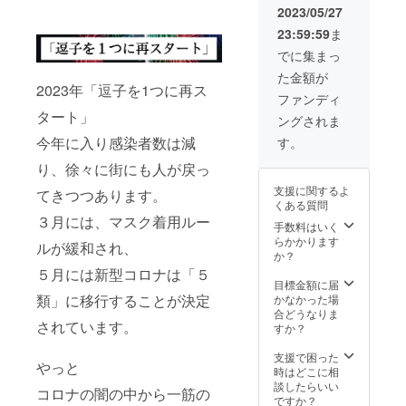
をキャ
す。
2023/05/27
ンバス
今、コ
23:59:59
ま
にして
ロナ禍
アート
でお店
でに集まっ
を描
や施設
た金額が
き、再
で使用
2023年「逗子を1つに再ス
生利用
されて
ファンディ
ができ
いたア
タート」
ングされま
ればと
クリル
考えま
板が、
今年に入り感染者数は減
す。
した。
大量に
私が再
廃棄さ
り、徐々に街にも人が戻っ
生でき
れてい
支援に関するよ
てきつつあります。
る数は
ます。
くある質問
極々わ
私に何
３月には、マスク着用ルー
ずかで
かでき
手数料はいく
すが、
る事は
らかかります
ルが緩和され、
アクリ
ないか
か？
ル板再
と思
５月には新型コロナは「５
生利用
い、廃
目標金額に届
のひと
棄予定
類」に移行することが決定
かなかった場
つの
のアク
合どうなりま
されています。
きっか
リル板
すか？
けにな
をキャ
れば嬉
ンバス
支援で困った
やっと
しいで
にして
時はどこに相
す。 4
アート
談したらいい
コロナの闇の中から一筋の
年ぶり
を描
ですか？