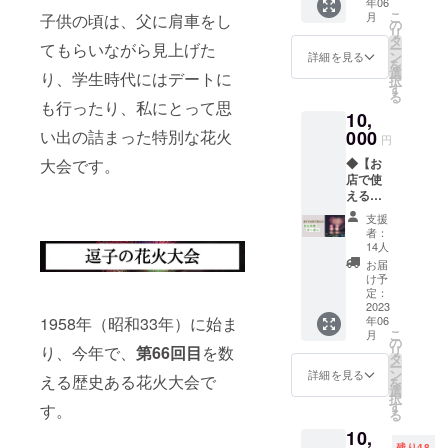
年06
＝＝＝
ムキャ
満点な
こ
月
子供の頃は、父に肩車をし
＝ カ
ニン
の
果物で
リ
フェ
グ。 混
タ
す。 ★
てもらいながら見上げた
ー
ラ・
ぜるだ
ン
ペルー
詳細を見る
を
シャッ
け、か
選
では、
り、学生時代にはデートに
択
ト・ロ
けるだ
す
とても
る
ンロン
け、つ
馴染み
も行ったり、私にとって思
10,
猫好き
けるだ
のある
な店の
000
い出の詰まった特別な花火
けで使
フルー
円
代表、
える便
ツです
◆【お
大会です。
伊東恭
利な野
が、日
店で使
子さん
菜の
本には
える花
が店名
ソース
流通し
火応援
（ラ・
類を逗
ていま
支援
クーポ
シャッ
子の工
せん。
者：
ン】 ご
ト・ロ
房で手
14人
とても
支援感
ンロン
作りで
希少価
お届
謝の
＝仏語
加工。
け予
値の高
メール
で猫が
定：
下記い
いフ
送付と
2023
ゴロゴ
ずれか
ルーツ
年06
1958年（昭和33年）に始ま
花火応
ロ）や
から季
と言え
こ
月
援店舗
ロゴも
の
節に合
ます。
リ
り、今年で、
第66回目
を数
一覧の
猫にこ
タ
わせて3
★欧米
ー
中か
だわ
ン
本お送
詳細を見る
では、
える歴史ある花火大会で
を
ら、期
り、猫
選
りしま
スー
択
間限定
グッズ
す
す。
す。
パー
る
で使え
も少し
ファー
フード
10,
る2000
ずつ増
ムキャ
として
残り48