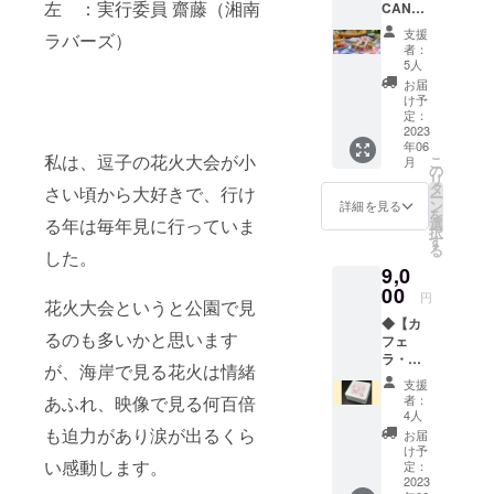
左 ：実行委員 齋藤（湘南
CANNI
た日本
にてご
G】季節
初ルク
連絡致
支援
ラバーズ）
のびん
マ茶の
しま
者：
詰め３
ギフト
す。 ・
5人
本セッ
セット
花火が
お届
ト ＝＝
＼＼ル
中止に
け予
＝＝＝
クマと
定：
なった
＝＝＝
2023
は？？
場合に
年06
＝＝
／／ ★
は、
私は、逗子の花火大会が小
こ
月
ファー
三大栄
の
『【FA
リ
ムキャ
養素の
タ
RM
さい頃から大好きで、行け
ー
ニング
タンパ
ン
CANNI
詳細を見る
を
合同会
ク質、
選
る年は毎年見に行っていま
G】季節
択
社 もっ
脂質、
す
のびん
る
たいな
した。
糖質は
詰め３
9,0
い野菜
もちろ
本セッ
を生産
00
ん、食
ト』を
円
花火大会というと公園で見
者さん
物繊維
お送り
◆【カ
から仕
やビタ
致しま
るのも多いかと思います
フェ
入れ、
ミン、
す。 ※
ラ・
ソース
鉄、リ
詳細
が、海岸で見る花火は情緒
シャッ
や
ン、カ
は、リ
支援
ト・ロ
ディッ
ルシウ
ターン
者：
あふれ、映像で見る何百倍
ンロン
プのび
ムなど
4人
品一覧
「猫
ん詰め
も迫力があり涙が出るくら
バラン
をご覧
お届
缶」】
に加工
スよく
け予
くださ
＝＝＝
い感動します。
する
定：
含まれ
い。
＝＝＝
2023
ファー
た栄養