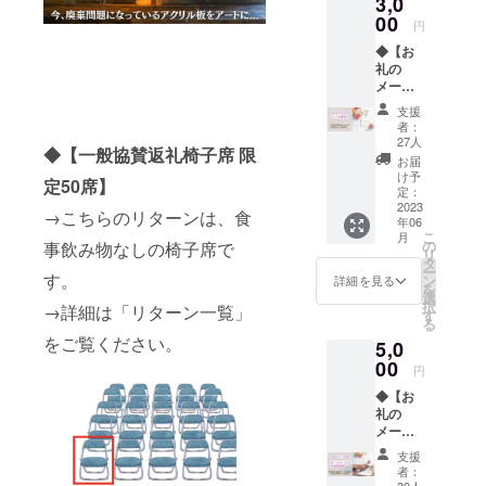
3,0
上げま
しょ
00
円
う！ お
◆【お
礼のDM
礼の
を湘南
メー
ラバー
ル】 花
ズのイ
支援
火で生
ンスタ
者：
まれる
グラム
27人
◆【一般協賛返礼椅子席 限
みんな
から発
お届
の笑
信させ
け予
定50席】
顔
て頂き
定：
＋ 御
2023
ます。
→こちらのリターンは、食
年06
礼の
・備考
こ
月
メッ
欄にイ
の
事飲み物なしの椅子席で
リ
セージ
ンスタ
タ
ー
このプ
す。
グラム
ン
詳細を見る
を
ロジェ
のアカ
選
択
→詳細は「リターン一覧」
クトを
ウント
す
る
通じ
IDのご
をご覧ください。
5,0
て、み
記入を
んなが
00
お願い
円
笑顔に
致しま
◆【お
なって
す。 →
礼の
くれる
ご記入
メール
ことが
がある
＆HPお
一番の
方のみ
支援
名前掲
リター
DMを送
者：
載】 お
ンだと
39人