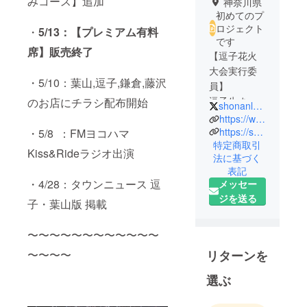
みコース】追加
神奈川県
初めてのプ
ロジェクト
・
5/13：
【プレミアム有料
です
席】販売終了
【逗子花火
大会実行委
・5/10：葉山,逗子,鎌倉,藤沢
員】
逗子生まれ
のお店にチラシ配布開始
shonanlovers135
逗子育ちの
https://www.instagram.com/shonanlovers134/
「ずしっ
https://shonanlovers.com/
・5/8 ：FMヨコハマ
特定商取引
子」
Kiss&Rideラジオ出演
法に基づく
海が好きで
表記
湘南が好き
・4/28：タウンニュース 逗
メッセー
で
ジを送る
子・葉山版 掲載
湘南の魅力
を発信する
〜〜〜〜〜〜〜〜〜〜〜〜
メディアを
運営してい
〜〜〜〜
リターンを
ます。
選ぶ
HPの記事は
累計４００