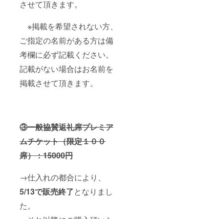
させて頂きます。
———
家。 雑
———
誌や大
———
手食品
※掲載を希望されない方、
メー
カー、
ご指定の名前がある方は備
大手企
業のイ
考欄に必ず記載ください。
ラスト
を担
記載がない場合はお名前を
当。食
べる事
掲載させて頂きます。
が大好
きなの
で食べ
物のモ
チーフ
③一般協賛返礼席プレミア
が中
心。
ムチケット（限定１００
Instagr
am:@iz
席）：15000円
umi_ch
uchu
———
→仕入れの都合により、
———
5/13で販売終了
となりまし
———
———
た。
———
———