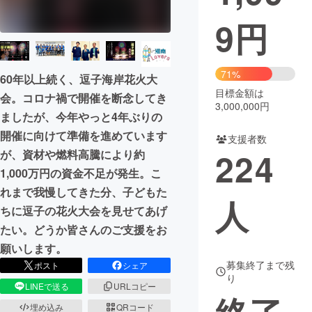
9
円
まちづくり・地域活性化
CAMPFIRE for Social Good
CAMPFIRE Creation
71%
60年以上続く、逗子海岸花火大
CAMPFIREふるさと納税
machi-ya
コミュニティ
目標金額は
会。コロナ禍で開催を断念してき
3,000,000円
ましたが、今年やっと4年ぶりの
開催に向けて準備を進めています
支援者数
224
が、資材や燃料高騰により約
1,000万円の資金不足が発生。こ
れまで我慢してきた分、子どもた
人
ちに逗子の花火大会を見せてあげ
たい。どうか皆さんのご支援をお
願いします。
募集終了まで残
ポスト
シェア
り
LINEで送る
URLコピー
埋め込み
QRコード