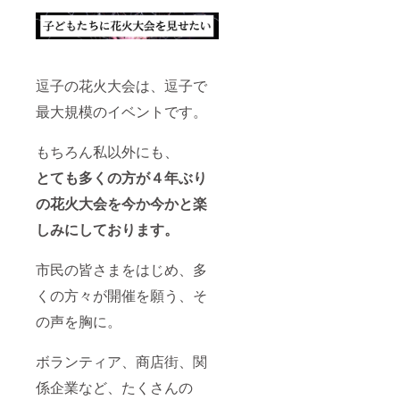
今回は
んでい
逗子海
ただく
岸花火
ティー
大会の
タイム
オリジ
を感じ
ナルと
ていた
逗子の花火大会は、逗子で
して 逗
だけれ
子と花
ば幸い
最大規模のイベントです。
火をイ
です。
メージ
一つ一
した背
つ手描
もちろん私以外にも、
景にな
きで描
とても多くの方が４年ぶり
りま
く為、
す。 各
カタチ
の花火大会を今か今かと楽
モチー
や色味
フ３
などが
しみにしております。
つ、限
違うこ
定6枚の
の世に
アート
一点だ
市民の皆さまをはじめ、多
になり
けの
ます。
アート
くの方々が開催を願う、そ
それぞ
になり
の声を胸に。
れシリ
ます。
アル番
今回は
号と花
逗子海
ボランティア、商店街、関
火大会
岸花火
の日付
大会の
係企業など、たくさんの
けを記
オリジ