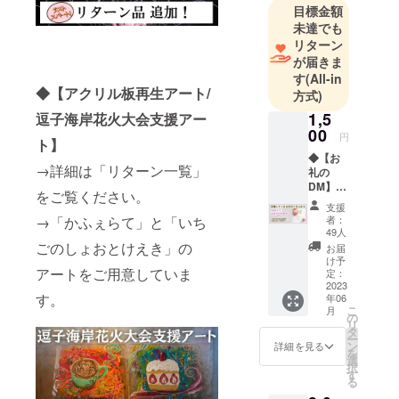
万PV SNS
目標金額
フォロワー
未達でも
リターン
２.５万人
が届きま
す
(All-in
◆【アクリル板再生アート/
方式)
1,5
逗子海岸花火大会支援アー
00
円
ト】
◆【お
→詳細は「リターン一覧」
礼の
DM】こ
をご覧ください。
のプロ
支援
ジェク
者：
→「かふぇらて」と「いち
トを応
49人
援して
ごのしょおとけえき」の
お届
くれる
け予
人はこ
アートをご用意していま
定：
ちらを
2023
す。
年06
選んで
こ
月
くださ
の
リ
い。 一
タ
ー
緒に逗
ン
詳細を見る
を
子の花
選
択
火大会
す
る
を盛り