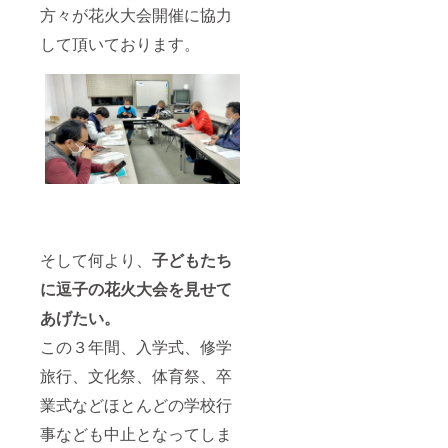
載いた
ナルと
方々が花火大会開催に協力
しま
して 逗
す。 注
子と花
して頂いております。
意)シリ
火をイ
アル番
メージ
号はお
した背
選びす
景にな
る事が
りま
できま
す。 各
せん。
モチー
▷商品
フ３
詳細 ・
つ、限
かふぇ
定6枚の
らて/限
アート
定3枚
になり
注意)全
ます。
そして何より、
子どもたち
て手描
それぞ
きの一
れシリ
に逗子の花火大会を見せて
点物の
アル番
為、写
号と花
あげたい。
真とは
火大会
デザイ
の日付
この３年間、入学式、修学
ン/色味
けを記
旅行、文化祭、体育祭、卒
が異な
載いた
る可能
しま
業式などほとんどの学校行
性があ
す。 注
りま
意)シリ
事なども中止となってしま
す。 サ
アル番