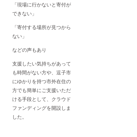
SOU〜
約60
「現場に行かないと寄付が
様(ラー
㎝〜 幅
メン店)
約3mm
できない」
ご協力
※提供頂
頂き感
いたア
「寄付する場所が見つから
謝致し
クリル
ます。
板のサ
ない」
ありが
イズに
とうご
違いが
ざいま
ある
などの声もあり
した。
為、サ
———
イズは
———
参考に
支援したい気持ちがあって
———
なりま
———
す。 ▷
も時間がない方や、逗子市
———
提供日
———
7月上
にゆかりを持つ市外在住の
手描き
旬〜中
方でも簡単にご支援いただ
イラス
旬 ▷今
ト作家
回のア
ける手段として、クラウド
鴨志田
クリル
和泉
版を提
ファンディングを開設しま
Kamos
供頂い
hida
たお店
した。
Izumi
様 想 〜
Instagr
SOU〜
amフォ
様(ラー
ロワー6
メン店)