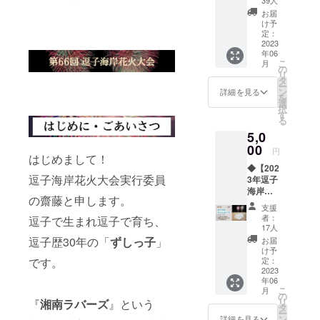
らせて
礼の
思って
頂きま
お届
メール
いま
す。
け予
を送ら
す。支
定：
せて頂
2023
援者の
年06
き、 観
みなさ
こ
月
光協会
まに
の
リ
と湘南
は、心
タ
ー
ラバー
を込め
ン
詳細を見る
を
ズのHP
た御礼
選
択
で
のメッ
す
る
【2023
セージ
5,0
年逗子
を提供
海岸花
00
させて
円
はじめまして！
火大会
頂きま
◆【202
支援者
す。
逗子海岸花火大会実行委員
3年逗子
一覧】
海岸花
にお名
の齋藤と申します。
火大会
前を掲
支援
DVD】
載させ
者：
逗子で生まれ逗子で育ち、
当日の
て頂き
17人
花火大
ます。
逗子歴30年の「
ずしっ子
」
お届
会の様
・お礼
け予
子を
のメー
定：
です。
J:COM
2023
ル送付
年06
様に撮
・HPヘ
こ
月
影して
お名前
の
リ
『
湘南ラバーズ
』という
頂いた
掲載 ※
タ
ー
DVDを
支援
ン
詳細を見る