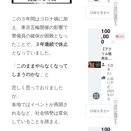
こ
月
す。
させて
等の食
さい。
の
す。 ・
の流
送、賞
リ
頂きま
品表示
タ
5/21（
れ、指
味期限
ー
す。 ・
はお届
ン
日）23
詳細を見る
定席は
20日 ＝
を
花火大
け商品
選
時59分
メール
この３年間はコロナ禍に加
＝＝＝
択
会以
のラベ
す
までに
にてご
＝＝＝
る
降、
ルに表
え、東京五輪開催の影響で
こちら
連絡致
＝＝＝
100
メール
記され
のチ
しま
・ご支
にて日
警備員の確保が困難となっ
,00
ます」
ケット
す。 ※
残り3
援頂い
程調整
☆製造
0
を購入
花火中
た方に
円
たことで、
３年連続で休止
のご連
者：有
してく
止の場
花火大
絡をさ
【アク
限会社
ださ
合※
会ご支
となっていました。
せて頂
リル板
かくに
い。そ
『【冨
援感謝
きま
再生
鈴木茶
れ以降
士屋牛
のメー
す。 ・
アート/
園 静
の購入
肉店】
「
このままやらなくなって
ルをお
支援
備考欄
逗子海
岡県静
はお席
葉山
者：
送り致
にイン
岸花火
岡市葵
のご用
0人
しまうのかな
」と
牛・松
しま
スタグ
大会支
区上土
意がで
坂牛カ
お届
す。 ・
ラムの
援アー
1-7-24
きない
け予
タログ
カタロ
アカウ
ト】 ◆
悲しく思っておりました
☆販売
定：
可能性
ギフ
グの発
ントID
かふぇ
2023
者：
があり
ト』を
送連絡
年07
が、
を記入
らて ☆
APIE
ます。
ご自宅
は、
こ
月
してく
作家か
神奈川
の
・当日
へお送
メール
リ
各地ではイベントが再開さ
ださ
らのご
県逗子
タ
の流
りいた
にてご
ー
い。
挨拶 皆
市久木
ン
れ、指
詳細を見る
しま
連絡致
れるなど、社会情勢は変化
を
様、は
8-1-31
選
定席は
す。
しま
択
じめま
＝＝＝
す
メール
していることを踏まえ、
す。 ・
る
して。
＝＝＝
にてご
花火が
100
食べ物
＝＝＝
連絡致
中止に