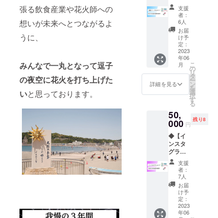
シャッ
謝の
ルクマ
記事掲
んの
ず必要
じ煮込
張る飲食産業や花火師への
支援
ト・ロ
メール
パウ
載】 ・
オード
人数分
み：約
者：
ンロン
をお送
ダー
湘南ラ
ブルと
想いが未来へとつながるよ
のご支
6人
300g×3
・ご支
り致し
（ペ
バーズ
スパー
援をお
パック
お届
援頂い
ます。
ルー
のHPに
うに、
クリン
願い致
け予
「原材
た方に
・商品
産）、
てお店
グワイ
定：
しま
料及び
花火大
の発送
抹茶
の紹介
2023
ンの
す。 ・
添加物
会ご支
連絡
年06
（国
記事を
セット
5/21（
等の食
みんなで一丸となって逗子
こ
援感謝
月
は、
産） ル
書かせ
をお席
の
日）23
品表示
リ
のメー
メール
クマ茶
て頂き
にてご
タ
時59分
はお届
の夜空に花火を打ち上げた
ー
ルをお
にてご
（ほう
ます。
用意し
ン
までに
詳細を見る
け商品
を
送り致
連絡致
じ
・花火
ており
選
こちら
い
と思っております。
のラベ
択
しま
しま
茶）：
大会以
ます。
す
のチ
ルに表
る
す。 ・
す。 ・
含蜜糖
降、
・こち
ケット
記され
商品の
花火が
50,
（国
メール
らのチ
を購入
ます」
発送連
中止に
残り8
産）、
にて日
000
ケット1
してく
※上記、
円
絡は、
なった
ルクマ
程調整
枚で1名
ださ
商品よ
メール
場合に
◆【イ
パウ
のご連
分のチ
い。そ
り１点
にてご
も発送
ンスタ
ダー
絡をさ
ケット
れ以降
をお選
連絡致
致しま
グラム
（ペ
せて頂
となり
の購入
び頂け
しま
す。
にて紹
ルー
きま
ますの
はお席
ます。
支援
す。 ・
介】 ・
産）、
す。 ・
で、必
のご用
者：
※カタロ
花火が
湘南ラ
ほうじ
備考欄
ず必要
7人
意がで
グ有効
中止に
バーズ
茶（国
に店舗
人数分
きない
お届
期限は
なった
のSNS
産）
名と店
のご支
け予
可能性
購入日
場合に
で店舗
「原材
舗住所
定：
援をお
があり
より100
も発送
や企業
2023
料及び
をご記
願い致
ます。
日 ※冷
致しま
年06
紹介を
添加物
入くだ
しま
・当日
凍発