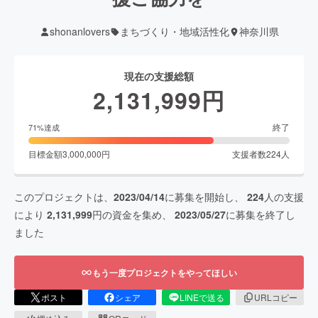
shonanlovers
まちづくり・地域活性化
神奈川県
現在の支援総額
2,131,999
円
終了
71
%達成
目標金額
3,000,000
円
支援者数
224
人
このプロジェクトは、
2023/04/14
に募集を開始し、
224
人の支援
により
2,131,999
円の資金を集め、
2023/05/27
に募集を終了し
ました
もう一度プロジェクトをやってほしい
ポスト
シェア
LINEで送る
URLコピー