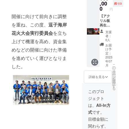
アート
,00
＝ ・ご
しま
残り3
なった
作家の
支援頂
0
す。 ※
場合に
円
鴨志田
いた方
花火中
も発送
開催に向けて前向きに調整
和泉と
【アク
に花火
止の場
致しま
申しま
リル板
大会ご
合※
す。
を重ね、この度、
逗子海岸
す。
再生
支援感
『【冨
今、コ
アート/
謝の
士屋牛
支援
花火大会実行委員会
を立ち
ロナ禍
逗子海
メール
肉店】
者：
でお店
岸花火
をお送
葉山
0人
上げて機運を高め、資金集
や施設
大会支
り致し
牛・松
お届
で使用
援アー
ます。
めなどの開催に向けた準備
坂牛カ
け予
されて
ト】 ◆
・発送
定：
タログ
いたア
いちご
2023
を進めていく運びとなりま
連絡
ギフ
年07
クリル
のしょ
は、
ト』を
こ
月
した。
板が、
おとけ
メール
の
ご自宅
リ
大量に
えき ☆
にてご
タ
へお送
ー
廃棄さ
作家か
連絡致
ン
りいた
詳細を見る
を
れてい
らのご
しま
選
しま
択
ます。
挨拶 皆
す。 ・
す
す。
る
私に何
様、は
花火が
このプロ
かでき
じめま
中止に
ジェクト
る事は
して。
なった
ないか
食べ物
場合に
は、
All-In方
と思
アート
も発送
式
です。
い、廃
作家の
致しま
棄予定
鴨志田
す。
目標金額に
のアク
和泉と
関わらず、
リル板
申しま