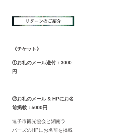
万以上
ご協力
のアー
頂き感
ト作
謝致し
家。 雑
ます。
誌や大
ありが
手食品
とうご
メー
ざいま
カー、
した。
大手企
———
業のイ
———
《チケット》
ラスト
———
を担
———
当。食
———
①お礼のメール送付：3000
べる事
———
が大好
手描き
円
きなの
イラス
で食べ
ト作家
物のモ
鴨志田
チーフ
和泉
が中
Kamos
②お礼のメール & HPにお名
心。
hida
Instagr
Izumi
前掲載：5000円
am:@iz
Instagr
umi_ch
amフォ
uchu
ロワー6
逗子市観光協会と湘南ラ
———
万以上
———
のアー
バーズのHPにお名前を掲載
———
ト作