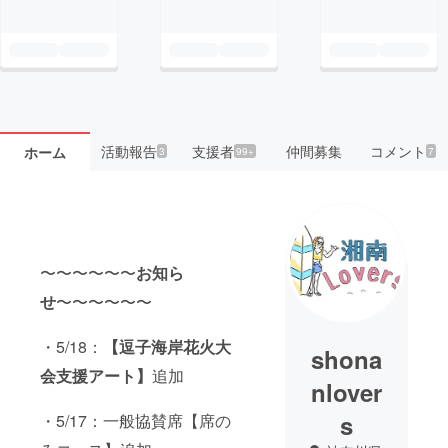
活動報告
支援者
仲間募集
コメント
ホーム
3
99+
7
〜〜〜〜〜〜
お知ら
せ
〜〜〜〜〜〜
・5/18：
【逗子海岸花火大
shona
会支援アート】
追加
nlover
s
・5/17：一般協賛席【席の