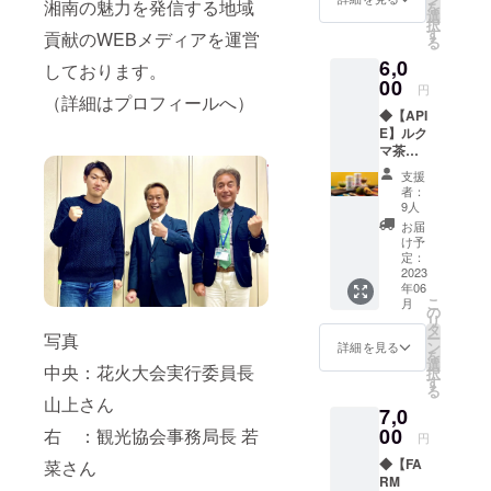
湘南の魅力を発信する地域
を
発送致
時、必
選
択
しま
ず備考
す
貢献のWEBメディアを運営
る
す。 ・
欄に掲
6,0
動画の
載を希
しております。
内容：
00
望され
円
花火大
（詳細はプロフィールへ）
るお名
◆【API
会の最
前をご
E】ルク
初から
記入く
マ茶の
最後ま
ださ
ギフト
での映
い。 ※
支援
セット
像 ・収
掲載期
者：
＝＝＝
録時
間：花
9人
＝＝＝
間：約
火大会
お届
＝＝＝
60分 ・
終了
け予
＝ 静岡
本リ
定：
後〜
の老舗
2023
ターン
2023年
年06
茶問屋
の内容
12月31
こ
月
の濃厚
を無断
の
日まで
リ
な抹
で転
タ
※掲載方
ー
写真
茶、ほ
載・公
ン
法：お
詳細を見る
を
うじ茶
開する
選
名前の
中央：花火大会実行委員長
択
と南米
ことは
す
文字の
る
ペルー
禁止で
みの表
山上さん
7,0
産のル
す。 ・
示とな
クマパ
00
DVDの
右 ：観光協会事務局長 若
りま
円
ウダー
発送連
す。
◆【FA
菜さん
をブレ
絡は、
RM
ンドし
メール