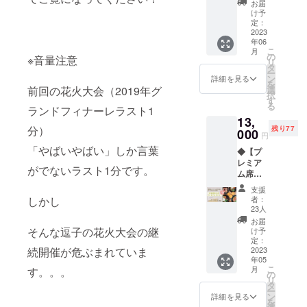
人数分
電子
リーの
お届
小麦・
わし、
ギフト
のご支
クーポ
け予
収納に
落花生
仕入れ
＝＝＝
援をお
定：
ンにて
どうぞ♪
（ピー
ていま
＝＝＝
2023
願い致
お届け
猫缶
ナッ
す。 2.
年06
＝＝＝
しま
致しま
（サイ
ツ）・
こだわ
こ
月
＝ 有限
す。 ・
の
す。 ・
ズ：
※音量注意
アーモ
りの品
リ
会社
当日の
タ
クーポ
120×12
ンド・
質 他の
ー
冨士屋
流れ、
ン
ンの使
詳細を見る
0×40）
くる
フルー
を
牛肉店
指定席
選
前回の花火大会（2019年グ
用期限
のデザ
み・大
ツ同
択
冨士屋
はメー
す
は2023
イン
豆・ご
様、ル
る
牛肉店
ランドフィナーレラスト1
ルにて
年12月
は、切
ま 「原
クマの
13,
は、最
ご連絡
31日ま
り株の
材料及
品種に
分）
残り77
高級の
000
致しま
でとさ
さくら
円
び添加
よって
黒毛和
す。 ※
せて頂
の絵で
物等の
味の濃
「やばいやばい」しか言葉
◆【プ
牛であ
花火中
きま
お世話
食品表
淡があ
レミア
る葉山
止の場
す。
になり
がでないラスト1分です。
示はお
りま
ム席】
牛、松
合※
ました
届け商
す。 数
オード
阪牛の
『【API
林 晃久
支援
品のラ
あるル
ブル&ド
正規販
E】ルク
者：
しかし
氏にお
ベルに
クマパ
リンク
売店で
マ茶の
23人
願いし
表記さ
ウダー
セット
す。 お
ギフト
お届
まし
れま
の中か
限定100
中元や
そんな逗子の花火大会の継
セッ
け予
た。 ※
す」 ※
ら、味
席 花火
お歳暮
定：
ト』を
画像は
画像は
が最も
がよく
2023
続開催が危ぶまれていま
のギフ
ご自宅
イメー
イメー
濃厚な
年05
見える
トにも
へお送
ジで
ジで
こ
ものを
月
す。。。
場所に
使える
の
りいた
す。 ※
す。 ※
リ
選び直
指定席
カタロ
タ
しま
賞味期
直射日
ー
輸入し
をご用
グギフ
ン
す。
詳細を見る
限：発
光を避
を
ていま
意 〜
ト ・葉