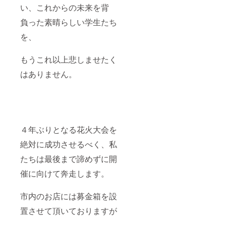
イズ 縦
号はお
い、これからの未来を背
約50
選びす
㎝〜 横
る事が
負った素晴らしい学生たち
約60
できま
を、
㎝〜 幅
せん。
約3mm
▷商品
※提供頂
詳細 ・
もうこれ以上悲しませたく
いたア
いちご
クリル
のしょ
はありません。
板のサ
うとけ
イズに
えき/限
違いが
定3枚
ある
注意)全
為、サ
て手描
イズは
きの一
参考に
点物の
４年ぶりとなる花火大会を
なりま
為、写
す。 ▷
真とは
絶対に成功させるべく、私
提供日
デザイ
7月上
ン/色味
たちは最後まで諦めずに開
旬〜中
が異な
催に向けて奔走します。
旬 ▷今
る可能
回のア
性があ
クリル
りま
市内のお店には募金箱を設
版を提
す。 サ
供頂い
イズ 縦
置させて頂いておりますが
たお店
約50
様 想 〜
㎝〜 横