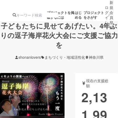
新
ロ
規
グ
会
プロジェクトを掲
はじ
プロジェクト
/
載するには
める
をさがす
イ
員
ン
登
子どもたちに見せてあげたい。4年ぶ
録
りの逗子海岸花火大会にご支援ご協力
を
人気のプロ
注目のリ
注目の新着プロ
募集終了が近いプ
もうすぐ公開
ジェクト
ターン
ジェクト
ロジェクト
されます
shonanlovers
まちづくり・地域活性化
神奈川県
アート・写真
音楽
現在の支援総
テクノロジー・ガジェット
ゲーム・サ
額
2,13
映像・映画
書籍・雑誌
1,99
ビジネス・起業
チャレンジ