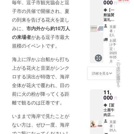
円分の
000
やして
毎年、逗子市観光協会と逗
ニング
以前か
円
クーポ
きた。
瓶詰
ら注目
◆【一
子市の共催で開催され、夏
ンを発
猫型
め：内
されて
般協賛
行致し
クッ
容量
いま
の到来を告げる花火を楽し
返礼
ます。
キー含
110g ・
す。 ＼
席】限
・逗子
むア
ベジ
＼原料
支援
みに、
市内外から約10万人
定50席
市内の
ソート
バー
者：
で使わ
花火が
花火応
焼菓
2人
ニャ
れてい
の来場者
がある逗子市最大
よく見
援店舗
子 9種
ビーツ
お届
るルク
える場
でのみ
類 わん
け予
規模のイベントです。
・ベジ
マの特
所に指
クーポ
定：
ぱく愛
バー
徴／／
定席を
2023
ンは使
猫ライ
ニャ
1. ペ
年05
ご用意
用でき
海上に浮かぶ台船から打ち
アンが
ニンジ
ルーの
こ
月
※席のみ
ます。
の
美味し
ン ・ベ
オーガ
リ
上がる花火と音楽がシンク
のご用
・花火
タ
いクッ
ジバー
ニック
ー
意とな
応援店
ン
キーが
詳細を見る
ニャ
工場か
を
ロする演出が特徴で、海岸
りま
舗一覧
選
たくさ
トマト
ら直
択
す。 ・
は出来
す
ん詰
・グ
送！
全体が花火で覆われ、目の
る
こちら
次第、
まった
リーン
USDA
11,
のチ
HPにて
かわい
グリー
前に火の粉が降ってくる距
やEUな
ケット1
000
公開さ
い「猫
ン ・香
円
どオー
枚で1名
せて頂
離で観るのは圧巻です。
缶」
味オイ
ガニッ
◆【冨
分のチ
きま
に！ 食
ル ・
ク認証
士屋牛
ケット
す。 ・
べた後
季節限
取得し
肉店】
となり
いままで海岸で見たことが
クーポ
は、小
定ソー
ている
葉山
ますの
ンは
物入れ
ス 等
支援
工場と
ない方は、ぜひ一度、海岸
牛・松
で、必
紙、も
やアク
者：
アレル
直接契
坂牛カ
ず必要
しくは
20人
セサ
ギー：
約を交
でご覧になってください！
タログ