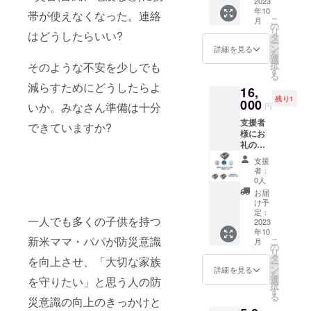
と一緒
2023
直接お
ます。
とす
年10
に参加
渡しし
帯が使えなくなった。連絡
支援者
る）を
こ
月
するこ
たい方
の
様にお
越える
リ
はどうしたらいい?
とを想
は、こ
タ
礼の
毎にオ
ー
定して
ちらを
ン
メール
詳細を見る
リジナ
を
いま
選んで
選
を送
ルデザ
択
そのような不安を少しでも
す。 支
くださ
す
付。寄
インの
る
援者様
い。）
付者様
「減災
減らすためにどうしたらよ
16,
に「減
+1000
へ「減
MyTow
残り1
災
000
円寄付
災
n風呂
いか。みなさん準備は十分
円
MyTow
付き
MyTow
敷」を
支援者
n風呂
（1000
できていますか?
n風呂
１施設
様にお
敷」 １
円分×5
敷」の
に１枚
礼の
枚と缶
口の寄
送付は
寄付し
メー
バッチ
付が集
ありま
ます。
支援
ル、オ
６個送
まる毎
せん。
者：
端数が
リジナ
付しま
に1枚
0人
出た場
ル「減
す。支
施設へ
お届
合は、
災
援者様
寄付し
け予
この活
MyTow
が代表
定：
ま
動の資
一人でも多くの子供を持つ
n風呂
2023
で寄付
す。）
金とさ
年10
敷」１
先へ
備考欄
せてい
新米ママ・パパが防災意識
こ
月
枚と子
「減災
の
に風呂
ただき
リ
育て応
MyTow
タ
敷を利
を向上させ、「大切な家族
ます。
ー
援缶
n風呂
ン
用する
詳細を見る
を
バッチ3
敷」を
選
を守りたい」と思う人の防
予定の
択
個を送
お渡し
す
方につ
る
付。 そ
災意識の向上のきっかけと
くださ
いて記