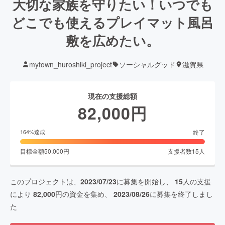
大切な家族を守りたい！いつでも
どこでも使えるプレイマット風呂
敷を広めたい。
mytown_huroshiki_project
ソーシャルグッド
滋賀県
現在の支援総額
82,000
円
終了
164
%達成
目標金額
50,000
円
支援者数
15
人
このプロジェクトは、
2023/07/23
に募集を開始し、
15
人の支援
により
82,000
円の資金を集め、
2023/08/26
に募集を終了しまし
た