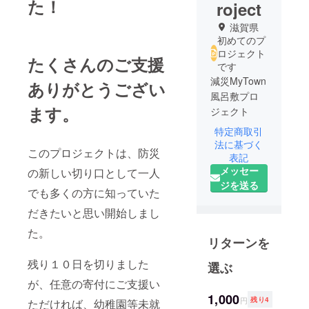
た！
roject
滋賀県
初めてのプ
ロジェクト
たくさんのご支援
です
減災MyTown
ありがとうござい
風呂敷プロ
ます。
ジェクト
特定商取引
友達と始め
法に基づく
このプロジェクトは、防災
た活動 ま
表記
メッセー
ち育ネット
の新しい切り口として一人
ジを送る
ワーク
でも多くの方に知っていた
たくさんの
だきたいと思い開始しまし
方のご縁と
た。
そのつなが
リターンを
りから広が
る人と人と
残り１０日を切りました
選ぶ
のつながり
が、任意の寄付にご支援い
があってこ
1,000
円
残り4
ただければ、幼稚園等未就
のプロジェ