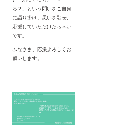
任意団
参考に
体の場
る？」という問いをご自身
させて
合は、
いただ
団体
に語り掛け、思いを馳せ、
きます
名、活
が、寄
動拠点
応援していただけたら幸い
付先の
を記載
最終決
です。
してく
定は、
ださ
こちら
い。
にお任
みなさま、応援よろしくお
せくだ
願いします。
さい。