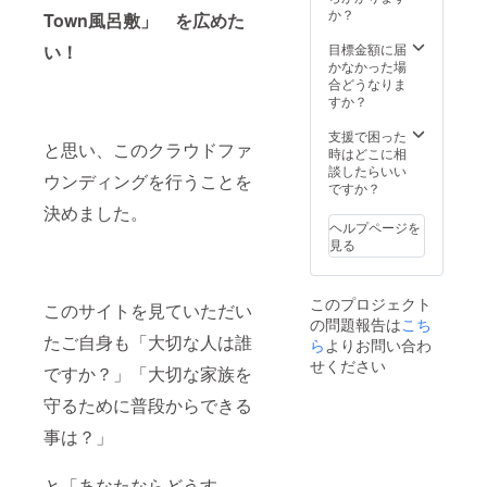
３支援
い場合
礼の
か？
さい。
Town風呂敷」 を広めた
者様に
は「記
メール
届いた
載な
を送付
い！
目標金額に届
「減災
し」と
しま
かなかった場
MyTow
ご記入
す。寄
合どうなりま
n風呂
くださ
付者様
すか？
敷」の
い。記
へ「減
利用者
載のな
災
支援で困った
様を記
と思い、このクラウドファ
い場合
MyTow
時はどこに相
載くだ
も寄付
n風呂
談したらいい
さい。
ウンディングを行うことを
先に紹
敷」の
ですか？
個人の
介しま
送付は
場合
決めました。
せん。
ありま
は、支
ヘルプページを
２ 希
せん。
援者様
見る
望の寄
から見
付先が
た続柄
ありま
「本
このプロジェクト
したら
このサイトを見ていただい
人」
の問題報告は
こち
備考欄
「子」
たご自身も「大切な人は誰
に希望
ら
よりお問い合わ
「孫」
の寄付
せください
「友
ですか？」「大切な家族を
先名、
人」等
住所、
施設等
守るために普段からできる
電話番
の場合
号の記
事は？」
は、団
載をお
体名、
願いし
住所、
ます。
と「あなたならどうす