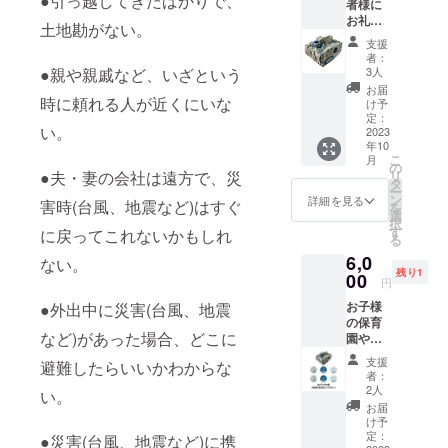
●引っ越してきたばかりで、
者様に
い。 希
い場合
お礼の
望の施
は「記
土地勘がない。
メール
設に事
載な
支援
と「減
前に了
し」と
者：
災
承を得
ご記入
3人
●親や親戚など、いざという
MyTow
てくだ
くださ
お届
n風呂
時に頼れる人が近くにいな
さい。
い。 寄
け予
敷」 １
希望先
定：
付先に
い。
枚送付
2023
に受取
支援者
年10
（支援
を拒否
一覧と
こ
月
者様宛
された
の
して紹
リ
●夫・妻の会社は遠方で、災
に送付
場合や
タ
介させ
ー
しま
記載さ
ン
ていた
詳細を見る
害時(台風、地震など)はすぐ
を
す。ご
れた施
選
だきま
択
自身で
設に届
す
す。記
に戻ってこれないかもしれ
る
使用す
かない
載のな
6,0
る方、
場合な
ない。
い場合
残り1
支援者
00
どの理
も寄付
円
様が大
由によ
先に紹
お子様
●外出中に災害(台風、地震
切な方
り返送
介しま
の保育
に直接
された
せん。
など)があった場合、どこに
園や幼
お渡し
場合
寄付金
稚園、
したい
は、こ
額（１
支援
避難したらいいかわからな
こども
方、支
ちらで
口1000
者：
園へ寄
援者様
選んだ
2人
円が５
い。
付を想
が希望
任意の
口また
お届
定し、
する寄
施設に
け予
は1200
お友達
付先に
定：
送付し
●災害(台風、地震など)に携
円が5口