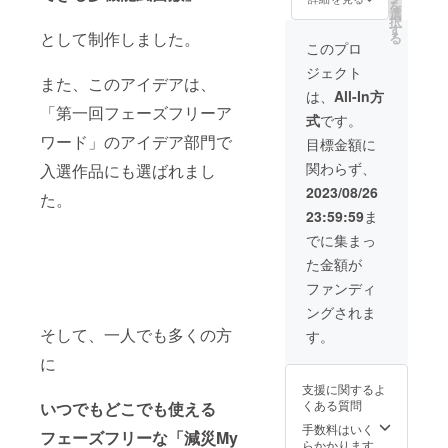
せん。
を
せん。
備考欄
選
ゼン
２希望
択
こちら
に「お
す
ト。孫
の寄付
として制作しました。
る
で選ん
名前」
にプレ
このプロ
先があ
だ施設
または
ゼン
りまし
ジェクト
に寄付
「ニッ
ト、友
たら備
また、このアイデアは、
しま
クネー
人にプ
は、
All-In方
考欄に
す。 備
ム」を
「第一回フェーズフリーア
レゼン
希望の
式
です。
考欄 １
記載く
ト、子
寄付先
「お名
ワード」のアイデア部門で
ださ
供が
目標金額に
名、住
前」ま
い。名
通って
所、電
関わらず、
入選作品にも選ばれまし
たは
前の記
いる〇
話番号
「ニッ
載を希
〇園へ
2023/08/26
の記載
た。
クネー
望しな
プレゼ
をお願
23:59:59
ま
ム」を
い場合
ント
いしま
記載く
は「記
等。希
でに集まっ
す。参
ださ
載な
望する
考にさ
た金額が
い。寄
し」と
寄付先
せてい
付先に
ご記入
が施設
ファンディ
ただき
支援者
くださ
の場合
ます
ングされま
一覧と
い。記
は、団
が、寄
して紹
そして、一人でも多くの方
載のな
体名と
す。
付先の
介させ
い場合
住所。
最終決
に
ていた
も寄付
任意団
定は、
だきま
先に紹
体の場
こちら
支援に関するよ
す。名
介しま
合は、
にお任
くある質問
いつでもどこでも使える
前の記
せん。
名前を
せくだ
載を希
支援者
手数料はいく
記載し
さい。
フェーズフリーな「減災My
望しな
様にお
らかかります
てくだ