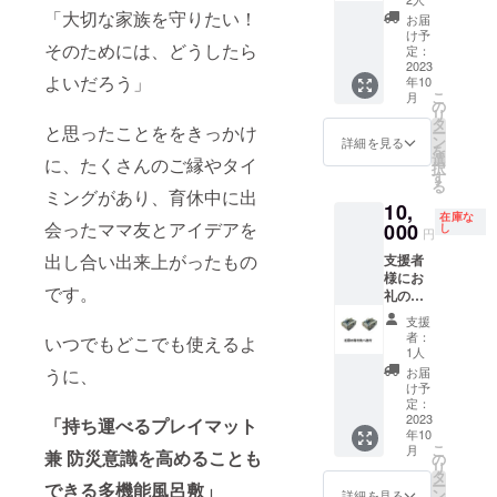
クネー
い。 寄
の場合
敷」を
「大切な家族を守りたい！
が希望
ム」を
付先に
お届
は、団
１枚寄
する寄
記載く
け予
事前に
体名と
そのためには、どうしたら
付させ
付先に
定：
ださ
了承を
住所。
ていた
2023
直接お
い。名
得てく
任意団
よいだろう」
年10
だきま
渡しし
前の記
ださ
体の場
こ
月
す。特
たい方
の
載を希
い。
合は、
リ
に寄付
は、こ
タ
望しな
名前を
と思ったことををきっかけ
ー
先をこ
ちらを
ン
い場合
詳細を見る
記載し
を
だわら
選んで
選
は「記
に、たくさんのご縁やタイ
てくだ
択
ないと
くださ
す
載な
さい。
る
いう方
い。）
ミングがあり、育休中に出
し」と
寄付先
10,
は、こ
備考欄
ご記入
に名前
在庫な
会ったママ友とアイデアを
ちらを
000
に風呂
し
くださ
円
を希望
選んで
敷を利
い。寄
される
出し合い出来上がったもの
支援者
くださ
用する
付先に
場合
様にお
い。寄
予定の
支援者
は、
です。
礼の
付先は
方につ
一覧と
「寄付
メール
おまか
いて記
して紹
支援
者一覧
を送
せくだ
載をお
介させ
者：
いつでもどこでも使えるよ
への名
付。寄
さい。
願いし
1人
ていた
前希
付者様
寄付先
ます。
うに、
だきま
お届
望 〇
へ「減
に支援
例：本
け予
す。記
〇〇
災
者一覧
定：
人（支
載のな
〇」と
MyTow
2023
として
「持ち運べるプレイマット
援者
い場合
記載く
年10
n風呂
紹介さ
様）。
も寄付
ださ
こ
月
兼 防災意識を高めることも
敷」の
せてい
の
また
先に紹
い。
リ
送付は
ただき
タ
は、子
介しま
ー
できる多機能風呂敷」
ありま
ます。
ン
にプレ
詳細を見る