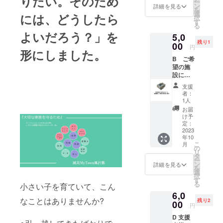
りたい。そのため
ー
（缶
ン
詳細を見る
場合は、この活
を
バッチ
選
には、どうしたら
動の資金とさせ
択
の絵柄
す
ていただきま
る
はお任
す。 希望する寄
よいだろう？」を
5,0
せくだ
付先に確実に届
残り1
さ
00
けたい場合は
円
形にしました。
い。）
5000円以上で希
B ご希
以下の
望の寄付先に届
望の施
ことに
けるリターンを
設に
ついて
選んでくださ
「減災
備考欄
い。
支援
MyTow
に記載
者：
n風呂
をお願
1人
敷」を
いしま
お届
１枚寄
す。 備
け予
付させ
考欄に
定：
ていた
2023
「お名
年10
だきま
前」ま
こ
月
す。 備
たは
の
リ
考欄に
「ニッ
タ
ー
ご希望
クネー
ン
詳細を見る
を
の施設
ム」を
選
択
の施設
記載く
す
る
小さい子を育ていて、こん
名称、
ださ
6,0
住所、
い。名
なことはありませんか?
残り2
連絡先
00
前の記
円
を記載
載を希
D 支援
くださ
望しな