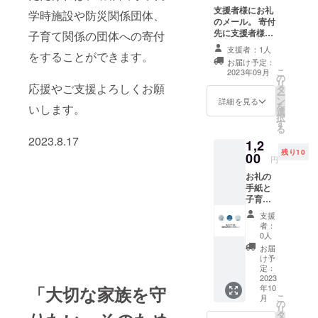
支援者様にお礼
学時施設や防災関係団体、
クトが動い
のメール。 寄付
ています。
先に支援者様一
子育て関係の団体への寄付
覧として紹介さ
支援者：1人
をすることができます。
せていただきま
活動時間は
お届け予定：
す。備考欄に
こ
2023年09月
週末がメイ
の
「お名前」また
リ
応援やご支援よろしくお願
タ
は「ニックネー
ンとなって
ー
ン
ム」を記載くだ
詳細を見る
を
いします。
いますの
選
さい。名前の記
択
す
で、返信等
載を希望しない
る
場合は「記載な
が遅い場合
2023.8.17
1,2
し」とご記入く
残り10
があります
00
ださい。記載の
円
ない場合も寄付
が、温かく
お礼の
先に紹介しませ
見守ってい
手紙と
ん。 寄付金額
子育て
ただけたら
（１口１０００
応援
円が５口または
支援
幸いです。
バッチ
1200円が5口と
者：
（缶
0人
する）以上集ま
バッ
るごとにオリジ
お届
チ）３
け予
ナルデザインの
種類の
定：
「減災MyTown
内１個
2023
風呂敷」を１施
「大切な家族を守
年10
を支援
設に１枚寄付さ
こ
月
者様へ
の
せていただきま
リ
送付
タ
す。端数が出た