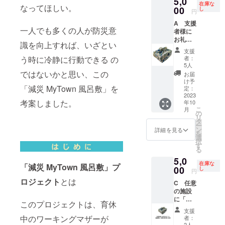
5,0
のほか
い。 備
載をお
在庫な
なってほしい。
「減災
00
考欄
し
願いし
円
MyTow
に、寄
ます。
A 支援
n風呂
付先を
例：本
一人でも多くの人が防災意
者様に
敷」２
記入し
人（支
お礼の
枚につ
てくだ
援者
識を向上すれば、いざとい
メール
いて
さい。
様）。
支援
と「減
は、お
保育園
また
者：
う時に冷静に行動できる の
災
任せく
や子育
5人
は、子
MyTow
ださ
ではないかと思い、この
て支援
にプレ
お届
n風呂
い。こ
施設等
け予
ゼン
敷」 １
「減災 MyTown 風呂敷」を
ちらが
定：
の法人
ト。孫
枚送付
2023
選んだ
の場合
にプレ
考案しました。
年10
（支援
施設へ
は、法
ゼン
こ
月
者様宛
寄付し
の
人名
ト、友
リ
に送付
ます。
タ
（団体
人にプ
ー
しま
以下の
ン
名）、
詳細を見る
レゼン
を
す。ご
内容を
選
住所及
ト、子
択
自身で
備考欄
す
び電話
供が
る
使用す
に記載
番号、
通って
5,0
る方、
してく
任意団
いる〇
在庫な
「減災 MyTown 風呂敷」プ
支援者
00
ださ
し
体の場
〇園へ
円
様が大
い。 １
合は名
プレゼ
ロジェクト
とは
C 任意
切な方
備考欄
前と活
ント
の施設
に直接
に「お
動地域
等。希
に「減
お渡し
名前」
を記載
このプロジェクトは、育休
望する
災
したい
または
してく
寄付先
支援
MyTow
方、支
「ニッ
中のワーキングマザーが
ださ
者：
が施設
n風呂
援者様
2人