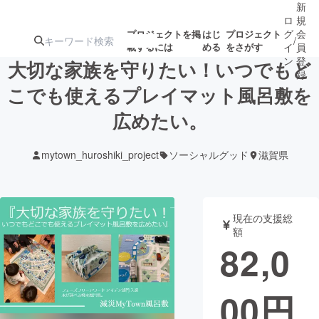
新
ロ
規
グ
会
プロジェクトを掲
はじ
プロジェクト
/
載するには
める
をさがす
イ
員
ン
登
大切な家族を守りたい！いつでもど
録
こでも使えるプレイマット風呂敷を
広めたい。
人気のプロ
注目のリ
注目の新着プロ
募集終了が近いプ
もうすぐ公開
ジェクト
ターン
ジェクト
ロジェクト
されます
mytown_huroshiki_project
ソーシャルグッド
滋賀県
アート・写真
音楽
現在の支援総
テクノロジー・ガジェット
ゲーム・サ
額
82,0
映像・映画
書籍・雑誌
00
円
ビジネス・起業
チャレンジ