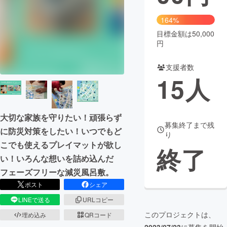
まちづくり・地域活性化
164%
目標金額は50,000
円
CAMPFIRE for Social Good
CAMPFIRE Creation
CAMPFIREふるさと納税
machi-ya
コミュニティ
支援者数
15
人
大切な家族を守りたい！頑張らず
募集終了まで残
に防災対策をしたい！いつでもど
り
こでも使えるプレイマットが欲し
終了
い！いろんな想いを詰め込んだ
フェーズフリーな減災風呂敷。
ポスト
シェア
LINEで送る
URLコピー
このプロジェクトは、
埋め込み
QRコード