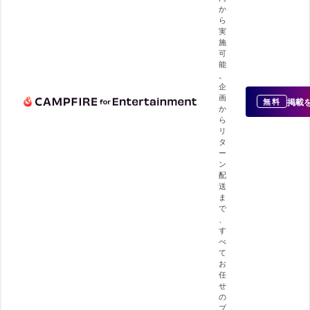
か
ら
実
施
可
能
。
企
画
掲載
無料
か
ら
リ
タ
ー
ン
配
送
ま
で
、
す
べ
て
お
任
せ
の
プ