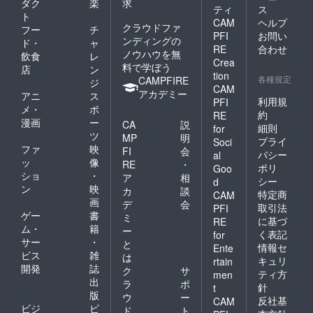
ダク
楽
求
ティ
ス
ト
CAM
ヘルプ
クラウドファ
フー
チ
PFI
お問い
ンディングの
ド・
ャ
RE
合わせ
ノウハウを無
飲食
レ
Crea
料で学ぼう
店
ン
tion
各種規定
CAMPFIRE
ジ
CAM
アカデミー
アニ
ス
利用規
PFI
メ・
ポ
約
RE
漫画
ー
CA
説
細則
for
ツ
MP
明
プライ
Soci
ファ
映
FI
会
バシー
al
ッ
像
RE
・
ポリ
Goo
ショ
・
ア
相
シー
d
ン
映
カ
談
特定商
CAM
画
デ
会
取引法
PFI
ゲー
書
ミ
に基づ
RE
ム・
籍
ー
く表記
for
サー
・
と
情報セ
Ente
ビス
雑
は
キュリ
rtain
開発
誌
ク
サ
ティ方
men
出
ラ
ポ
針
t
版
ウ
ー
反社基
CAM
ビジ
ビ
ド
ト