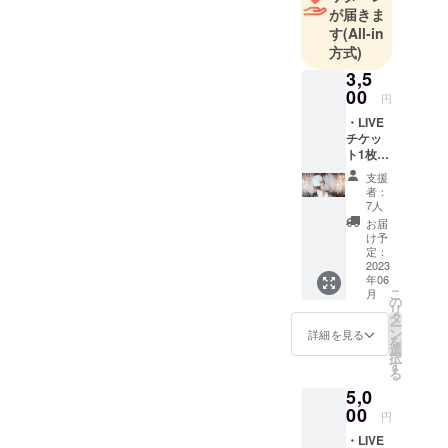
が届きま
す
(All-in
方式)
3,5
00
円
・LIVE
チケッ
ト1枚
(LIVE不
支援
参加で
者：
も〇) ・
7人
メッ
お届
セージ
け予
カード
定：
・ファ
2023
年06
ンミー
こ
月
ティン
の
リ
グ参加
タ
ー
権利(都
ン
詳細を見る
を
内某
選
択
所、7月
す
る
頃予
5,0
定。※在
庫数の
00
円
設定な
・LIVE
し)