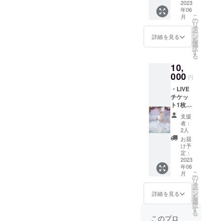
アーカ
2023
庫数の
年06
イブ付
設定な
こ
月
き) ・
し)
の
リ
メッ
タ
ー
セージ
ン
詳細を見る
を
カード
選
択
・サイ
す
る
ン入り
10,
チェキ
・LINE
000
円
オープ
・LIVE
ン
チケッ
チャッ
ト1枚
トご招
(LIVE不
待 ・
支援
参加で
ファン
者：
も
ミー
2人
〇)orLI
ティン
お届
VE動画
グ参加
け予
(アーカ
権利(都
定：
イブ1週
2023
内某
年06
間) ・サ
所、7月
こ
月
イン入
頃予
の
リ
りチェ
定。※在
タ
ー
キ ・
庫数の
ン
詳細を見る
を
メッ
設定な
選
択
セージ
し)
す
る
動画 ・
このプロ