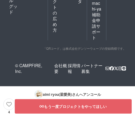
ル
ク
タ
mac
グッ
ト
hi-ya
ド
の
補助
広
金申
め
請サ
方
ポー
ト
「QRコード」は株式会社デンソーウェーブの登録商標です。
© CAMPFIRE,
会社概
採用情
パートナー
Inc.
要
報
募集
aimi ryou⁡(梁愛美)
さんへアンコール
もう一度プロジェクトをやってほしい
4