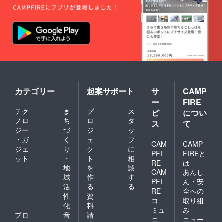
カテゴリー
起案サポート
サ
CAMP
ー
FIRE
テク
ま
プ
ス
ビ
につい
ノロ
ち
ロ
タ
ス
て
ジー
づ
ジ
ッ
・ガ
く
ェ
フ
CAM
CAMP
ジェ
り
ク
に
PFI
FIREと
ット
・
ト
相
RE
は
地
を
談
CAM
あんし
域
作
す
PFI
ん・安
活
る
る
RE
全への
性
資
コ
取り組
化
料
ミュ
み
プロ
音
請
ニ
ニュー