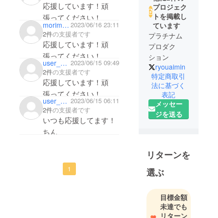
応援しています！頑
プロジェク
トを掲載し
張ってください！
morimorimori0929
2023/06/16 23:11
ています
2件
の支援者です
プラチナム
応援しています！頑
プロダク
張ってください！
ション
user_a488a1ae7c94
2023/06/15 09:49
ryouaimin
2件
の支援者です
特定商取引
応援しています！頑
法に基づく
張ってください！
表記
user_2b871997eea4
2023/06/15 06:11
メッセー
2件
の支援者です
ジを送る
いつも応援してます！
ちん
リターンを
1
選ぶ
目標金額
未達でも
リターン