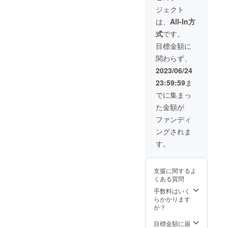
LINE
ジェクト
オープ
ン
は、
All-In方
チャッ
式
です。
トご招
待 ・
目標金額に
ファン
関わらず、
ミー
ティン
2023/06/24
グ参加
23:59:59
ま
権利(都
内某
でに集まっ
所、7月
た金額が
頃予
定。※在
ファンディ
庫数の
ングされま
設定な
し)
す。
支援に関するよ
くある質問
手数料はいく
らかかります
か？
目標金額に届