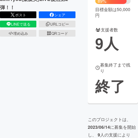
89%
弾！！
目標金額は50,000
まちづくり・地域活性化
円
ポスト
シェア
LINEで送る
URLコピー
支援者数
CAMPFIRE for Social Good
CAMPFIRE Creation
埋め込み
QRコード
9
人
CAMPFIREふるさと納税
machi-ya
コミュニティ
募集終了まで残
り
終了
このプロジェクトは、
2023/06/14
に募集を開始
し、
9
人の支援により