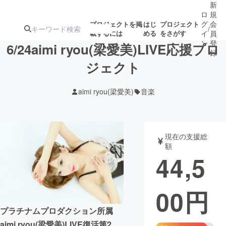
新
ロ
規
グ
会
プロジェクトを掲
はじ
プロジェクト
/
載するには
める
をさがす
イ
員
ン
登
6/24aimi ryou(梁愛美)LIVE応援プロ
録
ジェクト
人気のプロ
注目のリ
注目の新着プロ
募集終了が近いプ
もうすぐ公開
aimi ryou⁡(梁愛美)
音楽
ジェクト
ターン
ジェクト
ロジェクト
されます
アート・写真
音楽
現在の支援総
額
44,5
テクノロジー・ガジェット
ゲーム・サ
00
円
映像・映画
書籍・雑誌
プラチナムプロダクション所属
ビジネス・起業
チャレンジ
aimi ryou(梁愛美)LIVE復活第2