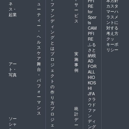
本方針
PFI
ネ
ュ
フ
サ
カスタ
RE
ス・
ー
ァ
ー
マーハ
for
起業
テ
ン
ビ
ラスメ
Spor
ィ
デ
ス
ントに
ts
ー
ィ
対する
CAM
・
ン
考え方
PFI
ヘ
グ
クッ
RE
ル
と
キーポ
ふる
ス
は
リシー
さと
ケ
プ
実
納税
ア
ロ
施
AD
アー
舞
ジ
事
FOR
ト・
台
ェ
例
ALL
写真
・
ク
HIO
パ
ト
KOS
フ
の
HI
ォ
作
JFA
ー
り
クラ
マ
方
ウド
ン
プ
統
ファ
ス
ロ
計
ン
ソー
ジ
デ
ディ
シャ
ェ
ー
ング