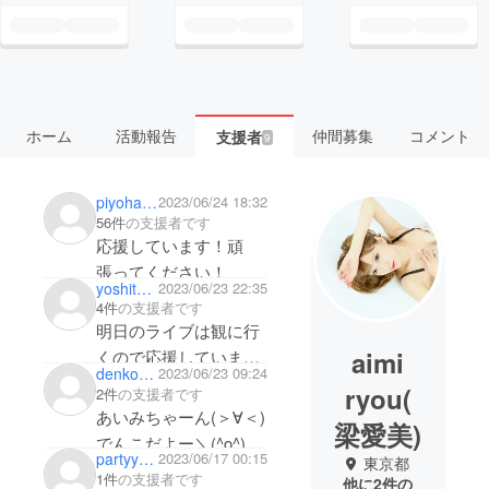
ホーム
活動報告
仲間募集
コメント
支援者
9
piyoharu1103
2023/06/24 18:32
56件
の支援者です
応援しています！頑
張ってください！
yoshitaka1220
2023/06/23 22:35
4件
の支援者です
明日のライブは観に行
aimi
くので応援していま
denko0127
2023/06/23 09:24
す！頑張ってくださ
ryou⁡(
2件
の支援者です
い！
あいみちゃーん(＞∀＜)
梁愛美)
でんこだよー＼(^o^)／
partyyamaoka
2023/06/17 00:15
東京都
頑張ってね(^ω^)
1件
の支援者です
他に2件の