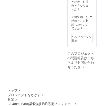
かなかった場
合どうなりま
すか？
支援で困った
時はどこに相
談したらいい
ですか？
ヘルプページを
見る
このプロジェクト
の問題報告は
こち
ら
よりお問い合わ
せください
トップ
>
プロジェクトをさがす
>
音楽
>
6/24aimi ryou(梁愛美)LIVE応援プロジェクト
>