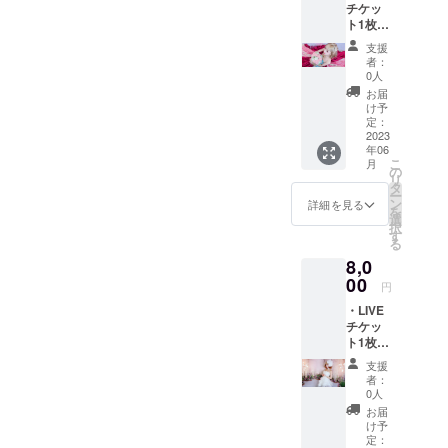
チケッ
ト1枚
(LIVE不
支援
参加で
者：
も
0人
〇)orLI
お届
VE動画
け予
(アーカ
定：
イブ1週
2023
年06
間) ・
こ
月
メッ
の
リ
セージ
タ
ー
カード
ン
詳細を見る
を
・LINE
選
択
オープ
す
る
ン
8,0
チャッ
トご招
00
円
待 ・
・LIVE
ファン
チケッ
ミー
ト1枚
ティン
(LIVE不
グ参加
支援
参加で
権利(都
者：
も
内某
0人
〇)orLI
所、7月
お届
VE動画
頃予
け予
(1週間
定。※在
定：