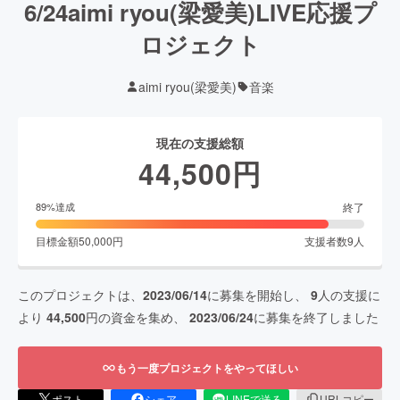
6/24aimi ryou(梁愛美)LIVE応援プ
ロジェクト
aimi ryou⁡(梁愛美)
音楽
現在の支援総額
44,500
円
終了
89
%達成
目標金額
50,000
円
支援者数
9
人
このプロジェクトは、
2023/06/14
に募集を開始し、
9
人の支援に
より
44,500
円の資金を集め、
2023/06/24
に募集を終了しました
もう一度プロジェクトをやってほしい
ポスト
シェア
LINEで送る
URLコピー