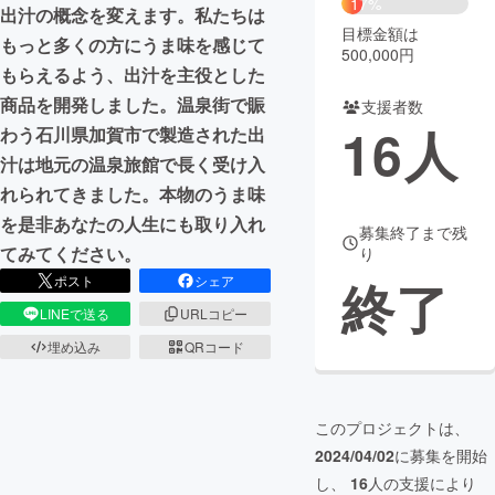
17%
出汁の概念を変えます。私たちは
目標金額は
まちづくり・地域活性化
もっと多くの方にうま味を感じて
500,000円
もらえるよう、出汁を主役とした
商品を開発しました。温泉街で賑
支援者数
CAMPFIRE for Social Good
CAMPFIRE Creation
16
人
わう石川県加賀市で製造された出
CAMPFIREふるさと納税
machi-ya
コミュニティ
汁は地元の温泉旅館で長く受け入
れられてきました。本物のうま味
を是非あなたの人生にも取り入れ
募集終了まで残
てみてください。
り
終了
ポスト
シェア
LINEで送る
URLコピー
埋め込み
QRコード
このプロジェクトは、
2024/04/02
に募集を開始
し、
16
人の支援により