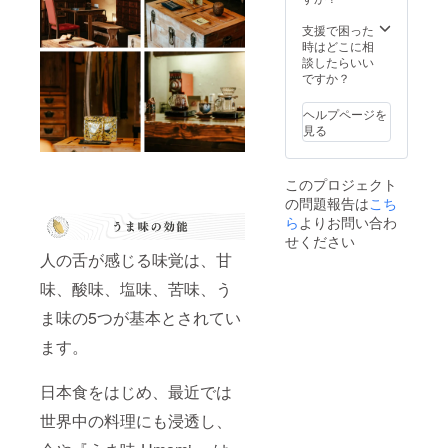
年5月以
めご了
５９ 営
降での
承くだ
支援で困った
業時
提供を
さい。
時はどこに相
間：
予定し
談したらいい
9:00-
ており
ですか？
18:00（
ます。
不定
※その他
休）
ヘルプページを
諸経費
見る
につき
まして
は別途
このプロジェクト
ご相談
の問題報告は
こち
とさせ
てくだ
ら
よりお問い合わ
さい。
せください
※100 杯
人の舌が感じる味覚は、甘
を超え
る想定
味、酸味、塩味、苦味、う
の場合
につき
ま味の5つが基本とされてい
まして
ます。
は別途
ご相談
とさせ
日本食をはじめ、最近では
てくだ
さい。
世界中の料理にも浸透し、