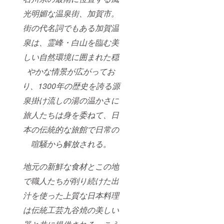
光明媚な温泉街、加賀市。
街の代名詞でもある加賀温
泉は、霊峰・白山を臨む美
しい自然環境に囲まれた穏
やかな情景が広がってお
り、1300年の歴史を誇る源
泉掛け流しの湯の温かさに
旅人たちは身を委ねて、日
本の伝統的な旅館で日常の
喧騒から解放される。
地元の新鮮な食材とこの地
で職人たちが削り続けた出
汁を使った上質な日本料理
は伝統工芸九谷焼の美しい