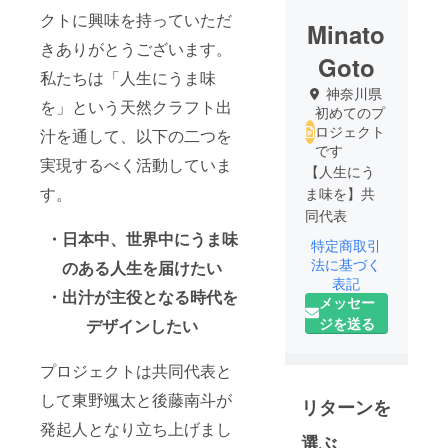
クトに興味を持っていただ
Minato
きありがとうございます。
Goto
私たちは「人生にうま味
神奈川県
を」という天然クラフト出
初めてのプ
ロジェクト
汁を通して、以下の二つを
です
実現するべく活動していま
【人生にう
す。
ま味を】共
同代表
・日本中、世界中にうま味
特定商取引
大学在学中
法に基づく
のある人生を届けたい
には世界
表記
・出汁が主役となる時代を
メッセー
30ヵ国を渡
ジを送る
デザインしたい
り歩き世界
一周の旅を
経験。
プロジェクトは共同代表と
外資系企業
して東野颯太と後藤南斗が
リターンを
での営業職
発起人となり立ち上げまし
を経て、人
選ぶ