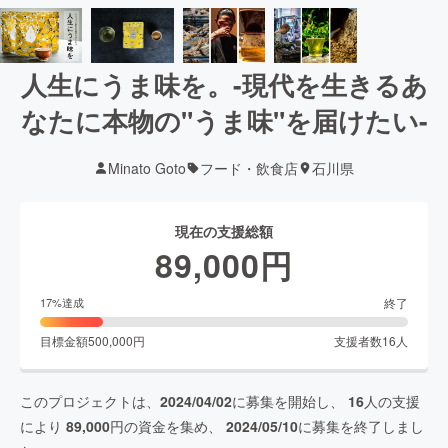
人生にうま味を。-現代を生きるあ
なたに本物の"うま味"を届けたい-
Minato Goto
フード・飲食店
石川県
現在の支援総額
89,000
円
終了
17
%達成
目標金額
500,000
円
支援者数
16
人
このプロジェクトは、
2024/04/02
に募集を開始し、
16
人の支援
により
89,000
円の資金を集め、
2024/05/10
に募集を終了しまし