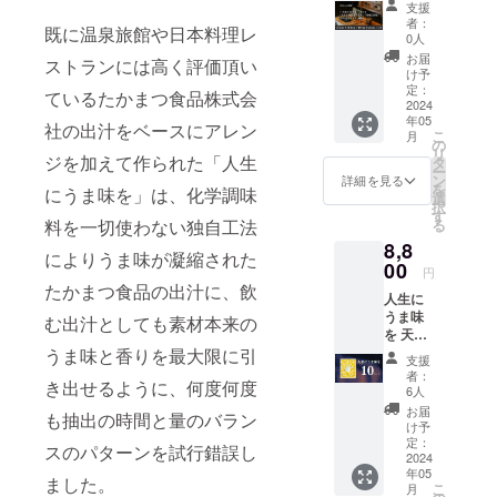
「うま
射日
支援
とド
味」が
光・高
者：
既に温泉旅館や日本料理レ
リップ
必要で
温多湿
0人
出汁専
す。 ○
を避け
お届
ストランには高く評価頂い
門カ
製品概
て保存
け予
フェ
要 名
定：
してく
ているたかまつ食品株式会
「PINE
2024
称：人
ださい
年05
CONE
生にう
賞味期
社の出汁をベースにアレン
こ
月
」のド
ま味を
の
限：製
リ
リンク
ジを加えて作られた「人生
天然ク
タ
造より
ー
チケッ
ラフト
ン
1ヶ月
詳細を見る
を
にうま味を」は、化学調味
ト10回
出汁 内
選
実際に
択
分セッ
容量：
す
お届け
る
料を一切使わない独自工法
トで
約
するリ
8,8
す。 石
30g（1
ターン
によりうま味が凝縮された
川県近
00
0g×3
とパッ
円
郊にお
パッ
ケージ
たかまつ食品の出汁に、飲
人生に
住まい
ク） 保
等のデ
うま味
の方に
存方
む出汁としても素材本来の
ザイン
を 天然
お勧め
法：直
が異な
クラフ
うま味と香りを最大限に引
です。
射日
る場合
支援
ト出汁
ドリン
光・高
があり
者：
き出せるように、何度何度
（3パッ
クチ
温多湿
6人
ますの
ク入
ケット
を避け
で、あ
お届
も抽出の時間と量のバラン
り） 10
を同封
て保存
け予
らかじ
セット
してお
定：
してく
めご了
スのパターンを試行錯誤し
「うま
2024
届けし
ださい
承くだ
年05
味」が
ます。
賞味期
ました。
さい。
こ
月
繰り広
※チケッ