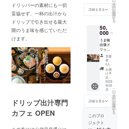
の
限：製
リ
げる壮
ト発行
ドリッパーの素材にも一切
タ
造より1
ー
大な宇
から1年
ン
年 実際
詳細を見る
を
妥協せず、一杯の出汁から
宙へあ
間有効
選
にお届
択
なたを
○製品概
す
けする
る
ドリップで引き出せる最大
お連れ
要 名
リター
50,
しま
称：人
ンと
限のうま味を感じていただ
す。 そ
000
生にう
パッ
円
う、あ
ま味を
ケージ
けます。
うま味
なたの
天然ク
等のデ
出張ド
人生に
ラフト
ザイン
リップ
は今
出汁 内
が異な
サービ
「うま
容量：
る場合
支援
ス 私た
味」が
約
があり
者：
ちが目
必要で
30g（1
0人
ますの
の前で
す。 ○
0g×3
で、あ
お届
一杯一
製品概
パッ
け予
らかじ
杯丁寧
要 名
定：
ク） 保
めご了
にうま
2025
称：人
存方
承くだ
年05
味を淹
生にう
法：直
さい。
こ
月
れま
ま味を
の
射日
リ
す。 イ
天然ク
タ
光・高
ー
ベント
ドリップ出汁専門
ラフト
ン
温多湿
詳細を見る
を
などを
出汁 内
選
を避け
択
開催さ
容量：
す
て保存
カフェ OPEN
る
れる方
約
してく
このプロ
へのリ
30g（1
ださい
ジェクト
ターン
0g×3
賞味期
でオス
パッ
限：製