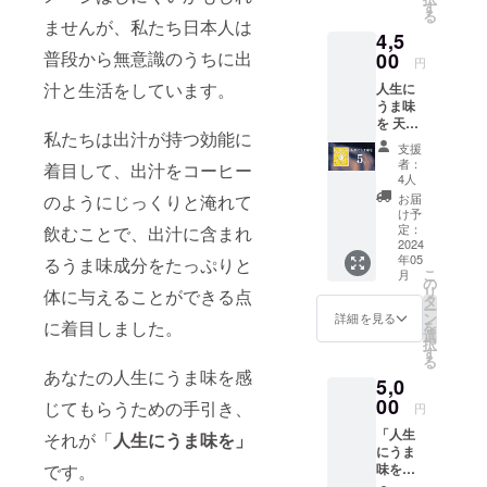
海でのサー
なたを
す
る
お連れ
ませんが、私たち日本人は
フィンが日
4,5
しま
課。
す。 そ
普段から無意識のうちに出
00
円
う、あ
汁と生活をしています。
人生に
なたの
うま味
人生に
を 天然
は今
私たちは出汁が持つ効能に
クラフ
「うま
支援
ト出汁
味」が
者：
着目して、出汁をコーヒー
（3パッ
必要で
4人
ク入
す。 ○
お届
のようにじっくりと淹れて
り） 5
製品概
け予
セット
要 名
定：
飲むことで、出汁に含まれ
「うま
2024
称：人
年05
味」が
るうま味成分をたっぷりと
生にう
こ
月
繰り広
ま味を
の
リ
体に与えることができる点
げる壮
天然ク
タ
ー
大な宇
ラフト
ン
詳細を見る
に着目しました。
を
宙へあ
出汁 内
選
択
なたを
容量：
す
る
お連れ
約
あなたの人生にうま味を感
5,0
しま
30g（1
す。 そ
00
0g×3
じてもらうための手引き、
円
う、あ
パッ
「人生
なたの
それが「
人生にうま味を」
ク） 保
にうま
人生に
存方
味を」1
です。
は今
法：直
セット