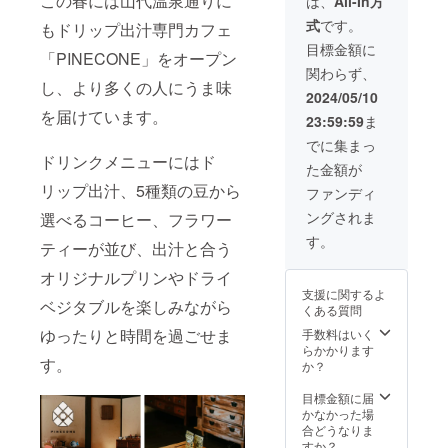
この春には山代温泉通りに
は、
All-In方
スメで
ク） 保
造より1
式
です。
す。 ゲ
もドリップ出汁専門カフェ
存方
年 実際
ストに
法：直
にお届
目標金額に
「PINECONE」をオープン
特別な
射日
けする
関わらず、
うま味
光・高
リター
し、より多くの人にうま味
を感じ
温多湿
ンと
2024/05/10
るひと
を避け
パッ
を届けています。
23:59:59
ま
時を一
て保存
ケージ
緒に届
してく
等のデ
でに集まっ
けるお
ださい
ザイン
ドリンクメニューにはド
た金額が
手伝い
賞味期
が異な
をしま
リップ出汁、5種類の豆から
限：製
る場合
ファンディ
す。 リ
造より1
があり
ングされま
選べるコーヒー、フラワー
ターン
年 実際
ますの
に含ま
にお届
で、あ
す。
ティーが並び、出汁と合う
れるも
けする
らかじ
の ・人
リター
めご了
オリジナルプリンやドライ
生にう
ンと
承くだ
支援に関するよ
ま味を
パッ
さい。
ベジタブルを楽しみながら
くある質問
ドリッ
ケージ
○PINEC
プにて
等のデ
ゆったりと時間を過ごせま
手数料はいく
ONE 位
最大100
ザイン
らかかります
置情報
す。
杯提供
が異な
か？
〒922-
※別途交
る場合
0254 石
通費が
があり
目標金額に届
川県加
かかり
ますの
かなかった場
賀市山
ます。
で、あ
合どうなりま
代温泉
※2024
らかじ
すか？
温泉通