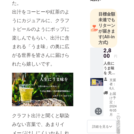
た。
が集まる場
所を設計す
出汁をコーヒーや紅茶のよ
目標金額
る空間デザ
未達でも
うにカジュアルに、クラフ
イナーに転
リターン
トビールのようにポップに
身。
が届きま
友人の東野
す
(All-in
楽しんでもらい、出汁に含
方式)
に勧められ
まれる「うま味」の奥に広
たドリップ
2,8
がる世界を皆さんに届けら
00
出汁を飲ん
円
だ感動を人
れたら嬉しいです。
人生に
うま味
に伝えたい
を 天然
と考えプロ
クラフ
支援
ジェクトの
ト出汁
者：
（3パッ
立ち上げを
6人
ク入
お届
決意。
り） 3
け予
愛知県出身
セット
定：
「うま
2024
で現在は神
年05
味」が
こ
奈川県茅ヶ
月
クラフト出汁と聞くと馴染
繰り広
の
リ
げる壮
崎市に在
タ
みない言葉で、あまりイ
ー
大な宇
ン
詳細を見る
住、近くの
を
宙へあ
選
メージはしにくいかもしれ
択