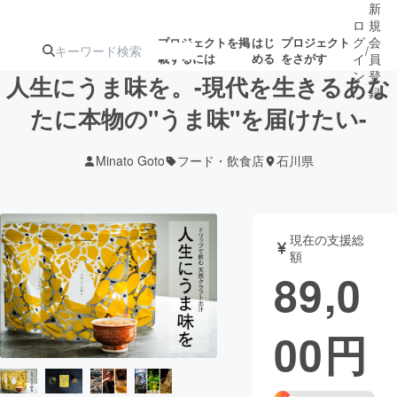
新
ロ
規
グ
会
プロジェクトを掲
はじ
プロジェクト
/
載するには
める
をさがす
イ
員
ン
登
人生にうま味を。-現代を生きるあな
録
たに本物の"うま味"を届けたい-
人気のプロ
注目のリ
注目の新着プロ
募集終了が近いプ
もうすぐ公開
Minato Goto
フード・飲食店
石川県
ジェクト
ターン
ジェクト
ロジェクト
されます
アート・写真
音楽
現在の支援総
額
89,0
テクノロジー・ガジェット
ゲーム・サ
00
円
映像・映画
書籍・雑誌
ビジネス・起業
チャレンジ