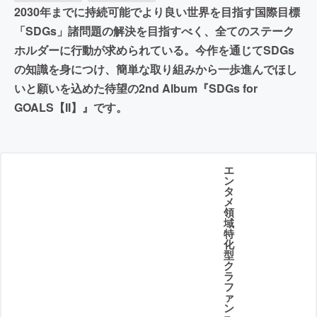
2030年までに持続可能でより良い世界を目指す国際目標
「SDGs」諸問題の解決を目指すべく、全てのステーク
ホルダーに行動が求められている。今作を通じてSDGs
の知識を身につけ、簡単な取り組みから一歩進んでほし
いと願いを込めた待望の2nd Album『SDGs for
GOALS【II】』です。
エ
ン
タ
メ
領
域
特
化
型
ク
ラ
フ
ァ
ン