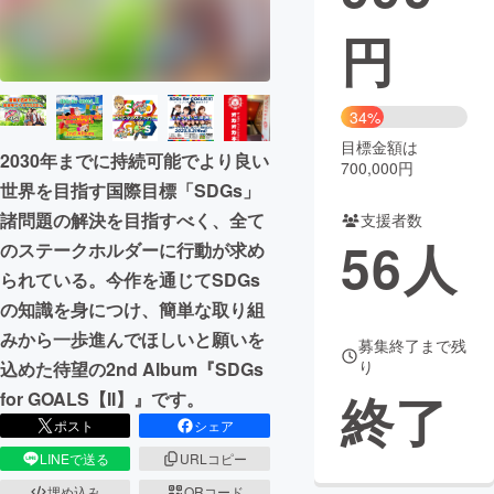
円
まちづくり・地域活性化
CAMPFIRE for Social Good
CAMPFIRE Creation
34%
CAMPFIREふるさと納税
machi-ya
コミュニティ
目標金額は
2030年までに持続可能でより良い
700,000円
世界を目指す国際目標「SDGs」
諸問題の解決を目指すべく、全て
支援者数
56
人
のステークホルダーに行動が求め
られている。今作を通じてSDGs
の知識を身につけ、簡単な取り組
みから一歩進んでほしいと願いを
募集終了まで残
り
込めた待望の2nd Album『SDGs
終了
for GOALS【II】』です。
ポスト
シェア
LINEで送る
URLコピー
埋め込み
QRコード