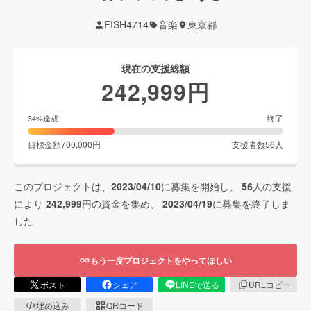
FISH4714
音楽
東京都
現在の支援総額
242,999
円
終了
34
%達成
目標金額
700,000
円
支援者数
56
人
このプロジェクトは、
2023/04/10
に募集を開始し、
56
人の支援
により
242,999
円の資金を集め、
2023/04/19
に募集を終了しま
した
もう一度プロジェクトをやってほしい
ポスト
シェア
LINEで送る
URLコピー
埋め込み
QRコード