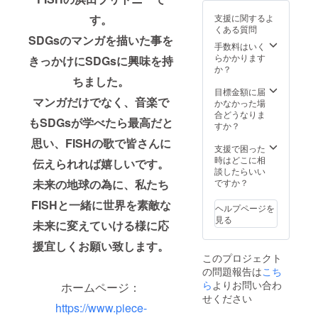
ご招待
入して
上乗せ
for
につい
頂いた
して、
す。
支援に関するよ
GOALS
ては飲
際、そ
ご支援
くある質問
【II】』
食代は
の後使
頂けま
SDGsのマンガを描いた事を
リリー
ご負担
手数料はいく
用して
すと大
ス記念
いただ
らかかります
いくた
きっかけにSDGsに興味を持
変嬉し
ライブ
けます
か？
めの権
いで
ご招待
ちました。
ようお
利は支
す。
(１名
願い申
目標金額に届
援者様
マンガだけでなく、音楽で
SS席 )
し上げ
かなかった場
のもの
ライブ
ます。
合どうなりま
になり
もSDGsが学べたら最高だと
の詳細
※もちろ
すか？
ます。
はこち
ん２口
（テレ
思い、FISHの歌で皆さんに
ら
以上の
支援で困った
ビやラ
→http://
ご協力
時はどこに相
ジオ、
伝えられれば嬉しいです。
atsushi
も大歓
談したらいい
イベン
-
迎で
未来の地球の為に、私たち
ですか？
トなど
iijima.in
す。 ※
で音源
FISHと一緒に世界を素敵な
fo/?
リター
を使用
ヘルプページを
p=906 ※
ンを購
するた
見る
未来に変えていける様に応
ライブ
入して
めの権
ご招待
頂いた
利を持
援宜しくお願い致します。
につい
際、そ
つこと
このプロジェクト
ては飲
の後使
を示し
の問題報告は
こち
食代は
用して
ま
ご負担
ら
よりお問い合わ
いくた
ホームページ：
す。）
いただ
めの権
※ご支援
せください
けます
https://www.piece-
利は支
をして
ようお