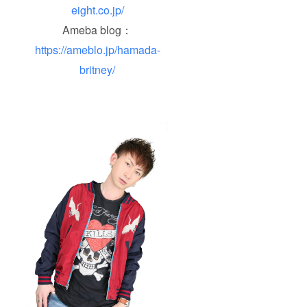
援者様
いただ
eight.co.jp/
願い申
のもの
く際
し上げ
になり
に、ど
Ameba blog：
ます。
ます。
のリ
※もちろ
（テレ
ターン
https://ameblo.jp/hamada-
ん２口
ビやラ
も『上
以上の
ジオ、
乗せ支
britney/
ご協力
イベン
援』を
も大歓
トなど
するこ
迎で
で音源
とがで
す。 ※
を使用
きま
リター
するた
す。 ご
ンを購
めの権
都合許
入して
利を持
す場合
頂いた
つこと
は、リ
際、そ
を示し
ターン
の後使
ま
の額に
用して
す。）
上乗せ
いくた
※ご支援
して、
めの権
をして
ご支援
利は支
いただ
頂けま
援者様
く際
すと大
のもの
に、ど
変嬉し
になり
のリ
いで
ます。
ターン
す。
（テレ
も『上
ビやラ
乗せ支
ジオ、
援』を
イベン