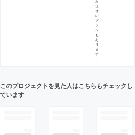
お
任
せ
の
プ
ラ
ン
も
あ
り
ま
す
！
このプロジェクトを見た人はこちらもチェックし
ています