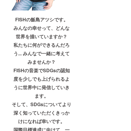
するこ
トなど
とがで
で音源
きま
を使用
す。 ご
するた
FISHの飯島アツシです。
都合許
めの権
す場合
みんなの幸せって、どんな
利を持
は、リ
つこと
ターン
世界を描いていますか？
を示し
の額に
ま
上乗せ
私たちに何ができるんだろ
す。）
して、
※ご支援
ご支援
う... みんなで一緒に考えて
をして
頂けま
いただ
すと大
みませんか？
く際
変嬉し
FISHの音楽でSDGsの認知
に、ど
いで
のリ
す。
度を少しでも上げられるよ
ターン
も『上
うに世界中に発信していき
乗せ支
援』を
ます。
するこ
とがで
そして、SDGsについてより
きま
す。 ご
深く知っていただくきっか
都合許
けになれば幸いです。
す場合
は、リ
国際目標達成に向けて、一
ターン