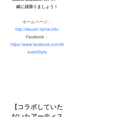
の額に
緒に頑張りましょう！
上乗せ
して、
ご支援
頂けま
ホームページ：
すと大
http://atsushi-iijima.info/
変嬉し
いで
Facebook：
す。
https://www.facebook.com/At
sushiStyle
【コラボしていた
だいたアーティス