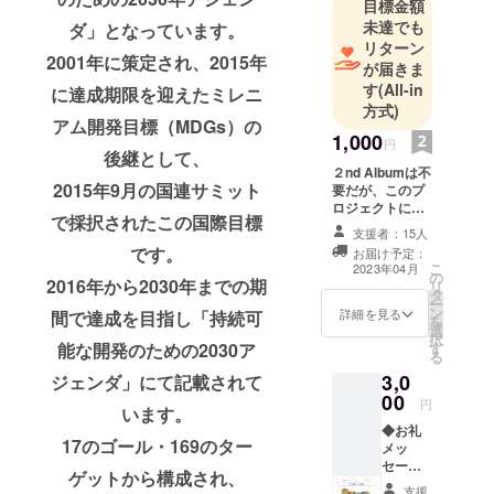
目標金額
はなく、歌
未達でも
ダ」となっています。
や歌詞、ピ
リターン
2001年に策定され、2015年
アノも熟し
が届きま
す
(All-in
てしまう天
に達成期限を迎えたミレニ
方式)
才「浜田ブ
アム開発目標（MDGs）の
リト
1,000
円
後継として、
ニー」。
２nd Albumは不
ブリトニー
2015年9月の国連サミット
要だが、このプ
ロジェクトに協
をボーカル
で採択されたこの国際目標
力したいという
支援者：15人
プロデュー
方には１口 １，
です。
お届け予定：
スし、
０００円で有り
こ
2023年04月
の
難く申し受けさ
2016年から2030年までの期
日本のトッ
リ
タ
せていただきま
ー
プアーティ
ン
す。 ◆お礼メッ
詳細を見る
間で達成を目指し「持続可
を
選
セージ（メール
ストや数々
択
能な開発のための2030ア
す
送付） ※ご支援
の著名人か
る
をしていただく
3,0
ジェンダ」にて記載されて
らも支持が
際に、どのリ
00
ターンも『上乗
多い「飯島
円
います。
せ支援』をする
アツシ」。
◆お礼
ことができま
17のゴール・169のター
メッ
「SDGs」を
す。 ご都合許す
セージ
場合は、リター
ゲットから構成され、
テーマに書
（メー
ンの額に上乗せ
支援