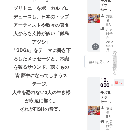
◆お礼
cm、プ
いま
で音源
メッ
リント
す。 ※
を使用
ブリトニーをボーカルプロ
セージ
範囲 ３.
もちろ
するた
（メー
５x３.
ん２口
デュースし、日本のトップ
めの権
支援
ル送
５cm 素
以上の
利を持
者：
付） ◆
材：
アーティストや数々の著名
ご協力
0人
つこと
２nd
貼って
も大歓
を示し
お届
人からも支持が多い「飯島
Album
はがし
迎で
け予
ま
『SDGs
やすい
定：
す。 ※
す。）
アツシ」
for
2023
コート
リター
※ご支援
年04
GOALS
紙を使
ンを購
をして
「SDGs」をテーマに書き下
こ
月
【II】』
用して
の
入して
いただ
リ
(１枚 )
いま
タ
頂いた
く際
ろしたメッセージと、常識
ー
◆ス
す。 ◆
ン
際、そ
詳細を見る
に、ど
を
テッ
２nd
選
を破るサウンド、聴くもの
の後使
のリ
択
カー (１
Album
す
用して
ターン
る
枚 ) サ
皆 夢中になってしまうス
『SDGs
いくた
も『上
10,
イズ：
for
めの権
乗せ支
テージ、
残り3
シール
000
GOALS
利は支
援』を
円
４x４
【II】』
援者様
するこ
人生を恐れない2人の生き様
◆お礼
cm、プ
リリー
のもの
とがで
メッ
リント
ス記念
になり
きま
が永遠に響く。
セージ
範囲 ３.
ライブ
ます。
す。 ご
（メー
５x３.
ご招待
（テレ
それがFISHの音楽。
都合許
支援
ル送
５cm 素
(１名 A
ビやラ
者：
す場合
付） ◆
材：
席 ) ラ
5人
ジオ、
は、リ
２nd
貼って
イブの
イベン
お届
ターン
Album
はがし
詳細は
け予
トなど
の額に
『SDGs
定：