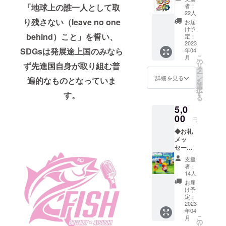
ル送
き下ろした
「地球上の誰一人として取
して、ご支援頂
者：
付） ◆
22人
けますと大変嬉
メッセージ
２nd
り残さない（leave no one
しいです。
お届
と、常識を
Album
け予
behind）こと」を誓い、
『SDGs
定：
破るサウン
for
2023
ド、
SDGsは発展途上国のみなら
年04
GOALS
こ
月
聴くもの皆
【II】』
の
ず先進国自身が取り組む普
リ
(１枚 )
タ
夢中になっ
ー
◆ス
ン
詳細を見る
遍的なものとなっていま
てしまうス
を
テッ
選
択
カー (１
テージ、
す
す。
る
枚 ) サ
人生を恐れ
5,0
イズ：
ない2人の生
シール
00
円
４x４
き様が永遠
◆お礼
cm、プ
に響く。
メッ
リント
セージ
それがFISH
範囲 ３.
（メー
５x３.
の音楽。
支援
ル送
５cm 素
者：
付） ◆
材：
14人
２nd
貼って
お届
Album
はがし
け予
『SDGs
やすい
定：
for
2023
コート
年04
GOALS
紙を使
こ
月
【II】』
用して
の
リ