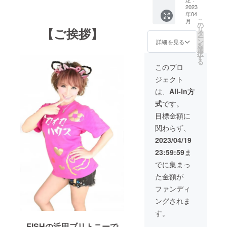
やすい
こちら
で音源
上乗せ
for
2023
コート
→http://
を使用
して、
年04
GOALS
紙を使
atsushi
するた
ご支援
こ
月
【II】』
用して
の
-
めの権
頂けま
リ
【ご挨拶】
(１枚 )
いま
タ
iijima.in
利を持
すと大
ー
◆ス
す。 ◆
ン
fo/?
詳細を見る
つこと
変嬉し
を
テッ
２nd
選
p=906 ※
を示し
いで
択
カー (１
Album
す
ライブ
ま
す。
る
枚 ) サ
『SDGs
ご招待
このプロ
す。）
イズ：
for
につい
※ご支援
ジェクト
シール
GOALS
ては飲
をして
４x４
【II】』
食代は
は、
All-In方
いただ
cm、プ
リリー
ご負担
く際
式
です。
リント
ス記念
いただ
に、ど
範囲 ３.
ライブ
けます
目標金額に
のリ
５x３.
ご招待
ようお
ターン
関わらず、
５cm 素
(１名 S
願い申
も『上
材：
席 ) ラ
し上げ
2023/04/19
乗せ支
貼って
イブの
ます。
援』を
23:59:59
ま
はがし
詳細は
※もちろ
するこ
やすい
こちら
ん２口
でに集まっ
とがで
コート
→http://
以上の
きま
た金額が
紙を使
atsushi
ご協力
す。 ご
用して
-
も大歓
ファンディ
都合許
いま
iijima.in
迎で
す場合
ングされま
す。 ◆
fo/?
す。 ※
は、リ
２nd
p=906 ※
リター
す。
ターン
Album
ライブ
ンを購
の額に
FISHの浜田ブリトニーで
『SDGs