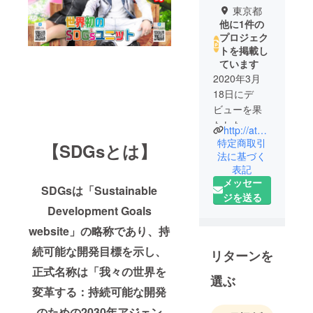
東京都
他に1件の
プロジェク
トを掲載し
ています
2020年3月
18日にデ
ビューを果
たした
http://atsushi-iijima.info/?page_id=187
漫画家とシ
特定商取引
【SDGsとは】
ンガーソン
法に基づく
表記
グライター
メッセー
から結成さ
SDGsは「Sustainable
ジを送る
れた異色の
Development Goals
男女ユニッ
website」の略称であり、持
ト。
派手で陽気
続可能な開発目標を示し、
リターンを
なキャラク
正式名称は「我々の世界を
ターで愛さ
選ぶ
変革する：持続可能な開発
れ、
漫画だけで
のための2030年アジェン