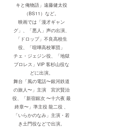
キと俺物語」遠藤健太役
（BS11）など。
映画では「漫才ギャン
グ」、「悪人」声の出演、
「ドロップ」不良高校生
役、「喧嘩高校軍団」
チェ・ジェジン役、「地獄
プロレス」VIP 客杉山役な
どに出演。
舞台「風の電話〜銀河鉄道
の旅人〜」主演 宮沢賢治
役、「新宿銀次 〜十六夜 最
終章〜」準主役 龍二役 、
「いらかのなみ」主演・若
き土門役などで出演。