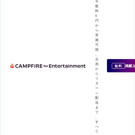
手
数
料
0
円
か
ら
実
施
可
能
。
企
画
掲載
無料
か
ら
リ
タ
ー
ン
配
送
ま
で
、
す
べ
て