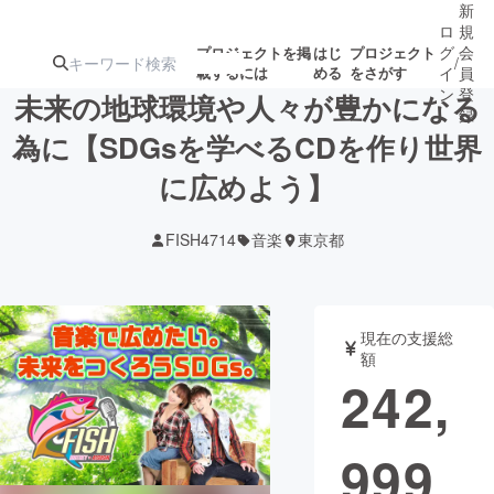
新
ロ
規
グ
会
プロジェクトを掲
はじ
プロジェクト
/
載するには
める
をさがす
イ
員
ン
登
未来の地球環境や人々が豊かになる
録
為に【SDGsを学べるCDを作り世界
に広めよう】
人気のプロ
注目のリ
注目の新着プロ
募集終了が近いプ
もうすぐ公開
ジェクト
ターン
ジェクト
ロジェクト
されます
FISH4714
音楽
東京都
アート・写真
音楽
現在の支援総
テクノロジー・ガジェット
ゲーム・サ
額
242,
映像・映画
書籍・雑誌
999
ビジネス・起業
チャレンジ