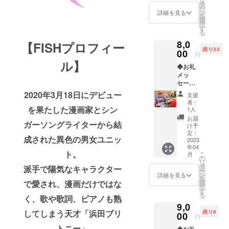
(１枚 ) +
いま
タ
ー
１st
す。 ※
ン
詳細を見る
を
Mini
もちろ
選
択
Album
ん２口
す
る
『SDGs
以上の
8,0
for
【FISHプロフィー
ご協力
残り33
GOALS
00
も大歓
円
【I】』
迎で
ル】
◆お礼
(１枚 )
す。 ※
メッ
◆ス
リター
セージ
テッ
ンを購
（メー
カー (１
入して
2020年3月18日にデビュー
支援
ル送
枚 ) サ
頂いた
者：
付） ◆
を果たした漫画家とシン
イズ：
際、そ
1人
２nd
シール
の後使
お届
ガーソングライターから結
Album
４x４
用して
け予
『SDGs
cm、プ
定：
いくた
成された異色の男女ユニッ
for
2023
リント
めの権
年04
GOALS
範囲 ３.
利は支
ト。
こ
月
【II】』
５x３.
の
援者様
リ
(１枚 )
５cm 素
タ
のもの
派手で陽気なキャラクター
ー
◆ス
材：
ン
になり
詳細を見る
を
テッ
貼って
で愛され、漫画だけではな
選
ます。
択
カー (１
はがし
す
（テレ
る
く、歌や歌詞、ピアノも熟
枚 ) サ
やすい
ビやラ
9,0
イズ：
コート
ジオ、
してしまう天才「浜田ブリ
残り8
シール
00
紙を使
イベン
円
４x４
用して
トなど
トニー」