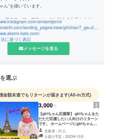
lちゃん”を描いています。
ー、アラフィフ、アラカンそれ以上の女性たちに、
/www.instagram.com/amiamijenni/
元気を与える使命のもと、“girlちゃん”が生まれ、
https://peraichi.com/landing_pages/view/girlchan?_ga=2.251260678.186591004.1631842478-1135916314.1631842478
絵画の展示販売、個展やその他イベントを開催して
/www.akemi-kato.com/
引法に基づく表記
メッセージを送る
を選ぶ
標金額未達でもリターンが届きます
(All-in方式)
3,000
円
【girlちゃん応援隊】 girlちゃんをた
だただ応援したい人向けのリターン
です。 ホームページにgirlちゃんを
応援してくれた人として、お名前を
支援者：21人
掲載します。（ニックネームでも
お届け予定：2023年10月
可） なお、支援時に上乗せ支援が可