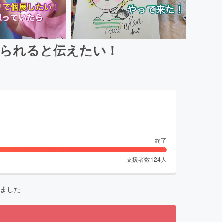
えられると伝えたい！
終了
支援者数
124
人
ました