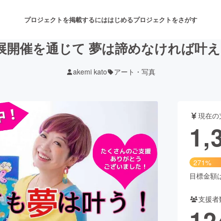
プロジェクトを掲載するには
はじめる
プロジェクトをさがす
リ個展開催を通じて 夢は諦めなければ叶
akemi kato
アート・写真
注目のリターン
注目の新着プロジェクト
募集終了が近いプロジェクト
も
現在の
音楽
舞台・パフォーマンス
1,
ゲーム・サービス開発
フード・飲食店
271%
書籍・雑誌出版
アニメ・漫画
目標金額は5
支援者
チャレンジ
ビューティー・ヘルスケ
12