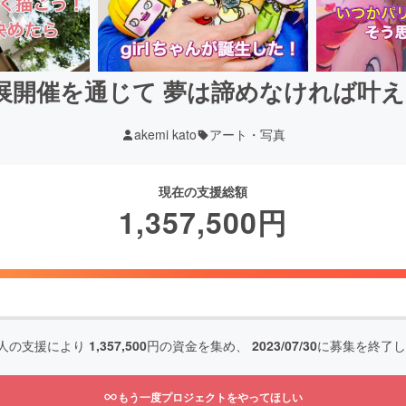
リ個展開催を通じて 夢は諦めなければ叶
akemi kato
アート・写真
現在の支援総額
1,357,500
円
人の支援により
1,357,500
円の資金を集め、
2023/07/30
に募集を終了し
もう一度プロジェクトをやってほしい