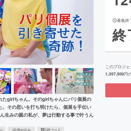
募集終
CAMPFIRE for Social Good
CAMPFIRE Creation
終
CAMPFIREふるさと納税
machi-ya
コミュニティ
このプロジェ
1,357,500
円
irlちゃん。そのgirlちゃんにパリ個展の
た。その思いを打ち明けたら、個展を手伝い
ちゃん生みの親の私が、夢は行動する事で叶うん
ピー
埋め込み
QRコード