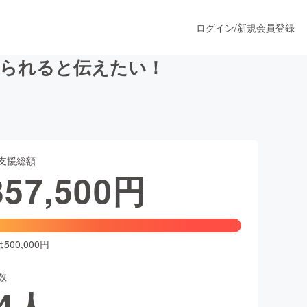
ログイン
/
新規会員登録
えられると伝えたい！
うすぐ公開されます
支援総額
プロダクト
357,500
円
ファッション
スポーツ
00,000円
数
ア
ソーシャルグッド
4
人