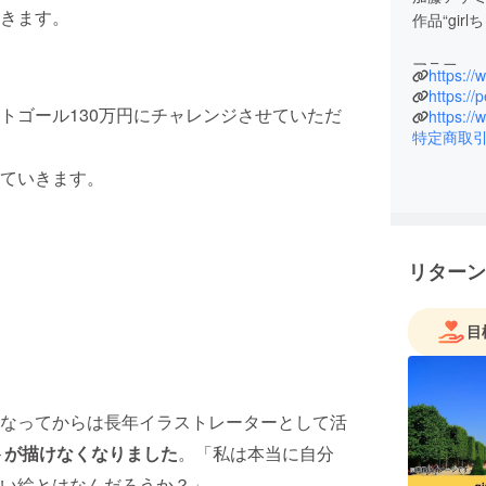
きます。
作品“gir
アラフォ
https:/
夢と希望と
トゴール130万円にチャレンジさせていただ
グッズや
https:/
特定商取
います。
ていきます。
リターン
目
なってからは長年イラストレーターとして活
ストが描けなくなりました
。「私は本当に自分
い絵とはなんだろうか？」