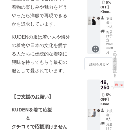
【15%
ション
＝＝
着物の楽しみや魅力をどう
OFF】
をお選
Kimono
び下さ
やったら洋服で再現できる
Gown
い== ・
支援
(ブラッ
サイ
者：
かを追求しています。
ク) ・定
ズ：XS
14人
価
/ S / M /
お届
55,000
L / XL
KUDENの服は若い人や海外
け予
円
・裏地
定：
→46,75
2023
の着物や日本の文化を愛す
カ
年08
0円
ラー：
こ
月
る人たちに伝統的な着物に
+送料
葡萄鼠 /
の
リ
1500円
青碧 / 桜
タ
興味を持ってもらう最初の
ー
・税込
＝＝＝
ン
詳細を見る
を
み、送
＝＝＝
選
服として愛されています。
択
料込み
＝＝＝
す
る
価格 ・
＝＝＝
48,
カ
＝＝＝
残り3
ラー：
250
＝＝＝
円
ブラッ
＝ ※表
【15%
ク ・7
【ご支援のお願い】
地カ
OFF】
月〜8月
ラーは
Kimono
発送予
ブラッ
Gown
KUDENを着て応援
定 ・1st
クのみ
支援
(ブルー
ロット
となり
者：
＆
グレイ)
生産 ※
ます
8人
・定価
生地の
お届
クチコミで応援頂けません
55,000
在庫数
け予