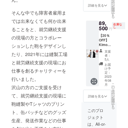
1stロッ
タ
要な
ー
円
ト生産
ン
為、お
詳細を見る
を
→88,00
※生地の
選
届けが8
択
そんな中でも障害者雇用ま
0円 + 送
在庫数
す
月以降
る
料1,500
の関係
になる
では出来なくても何か出来
89,
円 ・税
で、本
事が見
在庫な
込み、
500
リター
し
込まれ
ることをと、就労継続支援
円
送料込
ンが最
ます ==
【20％
み価格
速のお
の現場の方とコラボレー
下記オ
OFF】
・カ
届けと
プショ
Kimono
ションした鞄をデザインし
ラー：
なりま
ンを2着
Gown 2
ブルー
す ※本
分お選
支援
たり、2021年には縫製工場
着セッ
グレ
リター
び下さ
者：
ト (ブ
イ、ブ
ン売り
5人
い== ・
と就労継続支援の現場にお
ルーグ
ラック
切れた
サイ
お届
レイ&ブ
・7月〜
後にリ
け予
ズ：XS
仕事を創るチャリティーを
ラック)
8月発送
定：
ターン
/ S / M /
・1着あ
2023
予定 ・
が追加
行いました。
L ＝＝
年08
たり定
1stロッ
された
＝＝＝
こ
月
価
ト生産
沢山の方のご支援を受け
の
場合は
＝＝＝
リ
110,000
※生地の
タ
生地の
＝＝＝
ー
て、就労継続支援の現場に
円
在庫数
ン
生産期
詳細を見る
＝＝＝
を
→88,00
の関係
選
間が必
＝＝
択
鞄縫製やTシャツのプリン
0円 + 送
で、本
す
要な
る
料1,500
リター
為、お
このプロ
ト、缶バッチなどのグッズ
円 ・税
ンが最
届けが8
ジェクト
込み、
速のお
月以降
生産、発送作業などの仕事
送料込
届けと
になる
は、All-or-
み価格
なりま