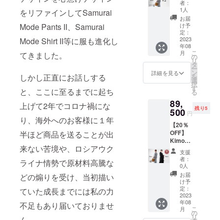
着セッ
ク、ブ
生地の
＝＝＝
者：
ト (ブ
ラック
生産期
1人
＝＝＝
をリファインしてSamurai
ルーグ
・7月〜
間が必
＝＝＝
お届
レイ＆
8月発送
Mode Pants II、Samurai
要な
け予
＝＝＝
ブルー
予定 ・
定：
為、お
＝＝＝
グレイ)
2023
Mode Shirt II等に服も進化し
1stロッ
届けが8
＝
年08
・1着あ
ト生産
月以降
こ
月
てきました。
たり定
※生地の
の
になる
リ
価
在庫数
タ
事が見
ー
110,000
の関係
ン
込まれ
詳細を見る
しかし正直にお話しする
を
円
で、本
選
ます ==
択
→88,00
リター
す
下記オ
と、ここに至るまでに起ち
る
0円 + 送
ンが最
プショ
89,
料1,500
速のお
ンをお
上げて2年でコロナ禍にな
残り5
円 ・税
500
届けと
選び下
円
込み、
り、海外へのお客様に１年
なりま
さい==
【20％
送料込
す ※本
・サイ
OFF】
半ほど商品を送ることが出
み価格
リター
ズ：XS
Kimono
・カ
ン売り
/ S / M /
来ない苦境や、ロシアウク
Gown 2
ラー：
切れた
L ＝＝
支援
着セッ
ブルー
後にリ
＝＝＝
者：
ライナ情勢で原材料高騰な
ト (ブ
グレ
ターン
0人
＝＝＝
ルーグ
イ、ブ
が追加
＝＝＝
お届
どの煽りを受け、当初描い
レイ&ブ
ルーグ
された
け予
＝＝＝
ラック)
レイ ・
定：
場合は
ていた成長までには私の力
＝＝＝
・1着あ
2023
7月〜8
生地の
＝
年08
たり定
不足もあり届いておりませ
月発送
生産期
こ
月
価
予定 ・
の
間が必
リ
ん。
110,000