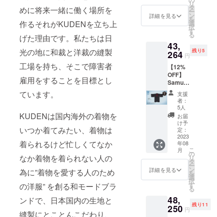
リ
円 ・税
タ
めに将来一緒に働く場所を
ー
込み、
ン
詳細を見る
を
送料込
作るそれがKUDENを立ち上
選
択
み価格
す
る
げた理由です。私たちは日
==下記
43,
オプ
光の地に和裁と洋裁の縫製
残り5
ション
264
円
をお選
工場を持ち、そこで障害者
【12%
び下さ
OFF】
い== ・
雇用をすることを目標とし
Samura
サイ
i Mode
ズ：XS
ています。
支援
Jacket
/ S / M /
者：
- Eco -
L / XL
5人
Custom
・表地
KUDENは国内海外の着物を
お届
model
カ
け予
いつか着てみたい、着物は
・定価
ラー：
定：
47,800
2023
ブラッ
着られるけど忙しくてなか
年08
円
ク ・裏
こ
月
→42,06
地カ
の
なか着物を着られない人の
リ
4円 +送
ラー：
タ
ー
料1200
ブラッ
ン
詳細を見る
為に”着物を愛する人のため
を
円 ・税
ク ＝＝
選
択
込み、
＝＝＝
す
の洋服” を創る和モードブラ
る
送料込
＝＝＝
48,
み価格
ンドで、日本国内の生地と
＝＝＝
残り11
==下記
250
＝＝＝
円
縫製にとことんこだわり、
オプ
＝＝＝