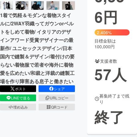
6
円
まちづくり・地域活性化
1着で気軽＆モダンな着物スタイ
ルに/2WAY羽織ってガウンorベル
CAMPFIRE for Social Good
CAMPFIRE Creation
トをしめて着物/ イタリアのデザ
2,406%
CAMPFIREふるさと納税
machi-ya
コミュニティ
インアワード受賞デザイナーの最
目標金額は
100,000円
新作/ ユニセックスデザイン/日本
国内で縫製＆デザイン/着付けの要
支援者数
らない着物服で若者や海外に着物
57
人
愛を広めたい/和裁と洋裁の縫製工
場を作り障害ある息子と働きたい
ポスト
シェア
募集終了まで残
LINEで送る
URLコピー
り
埋め込み
QRコード
終了