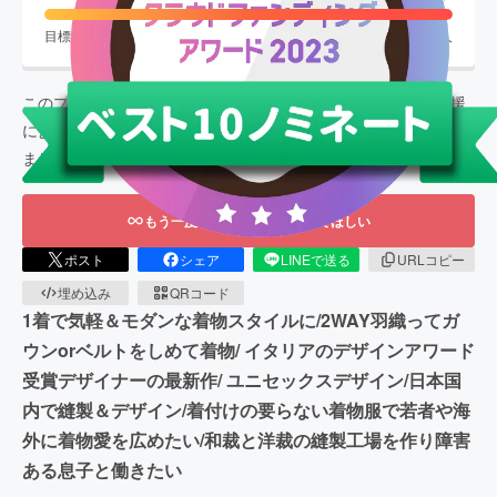
目標金額
100,000
円
支援者数
57
人
このプロジェクトは、
2023/03/30
に募集を開始し、
57
人の支援
により
2,406,556
円の資金を集め、
2023/04/30
に募集を終了し
ました
もう一度プロジェクトをやってほしい
ポスト
シェア
LINEで送る
URLコピー
埋め込み
QRコード
1着で気軽＆モダンな着物スタイルに/2WAY羽織ってガ
ウンorベルトをしめて着物/ イタリアのデザインアワード
受賞デザイナーの最新作/ ユニセックスデザイン/日本国
内で縫製＆デザイン/着付けの要らない着物服で若者や海
外に着物愛を広めたい/和裁と洋裁の縫製工場を作り障害
ある息子と働きたい