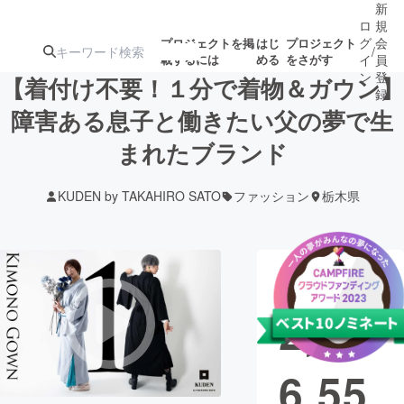
新
ロ
規
グ
会
プロジェクトを掲
はじ
プロジェクト
/
載するには
める
をさがす
イ
員
ン
登
【着付け不要！１分で着物＆ガウン】
録
障害ある息子と働きたい父の夢で生
まれたブランド
人気のプロ
注目のリ
注目の新着プロ
募集終了が近いプ
もうすぐ公開
ジェクト
ターン
ジェクト
ロジェクト
されます
KUDEN by TAKAHIRO SATO
ファッション
栃木県
アート・写真
音楽
現在の支援総
テクノロジー・ガジェット
ゲーム・サ
額
2,40
映像・映画
書籍・雑誌
6,55
ビジネス・起業
チャレンジ