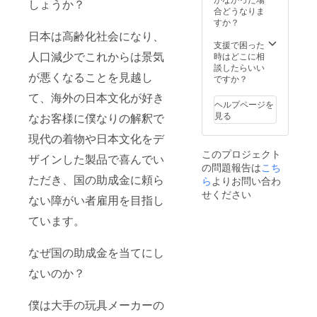
しょうか？
場合は
/ S / M /
合どうなりま
生地の
L ＝＝
すか？
生産期
＝＝＝
日本は高齢化社会になり、
間が必
＝＝＝
支援で困った
要な
人口減少でこれからは景気
＝＝＝
時はどこに相
為、お
＝＝＝
談したらいい
が悪くなることを見越し
届けが8
＝＝
ですか？
月以降
て、海外の日本文化が好き
になる
ヘルプページを
事が見
見る
なお客様に僕なりの解釈で
込まれ
ます ==
現代の着物や日本文化をデ
下記オ
このプロジェクト
プショ
ザインした製品で喜んでい
の問題報告は
こち
ンを2着
ただき、国の助成金に頼ら
分お選
ら
よりお問い合わ
び下さ
せください
ない障がい者雇用を目指し
い== ・
サイ
ています。
ズ：XS
/ S / M /
L ＝＝
なぜ国の助成金を当てにし
＝＝＝
＝＝＝
ないのか？
＝＝＝
＝＝＝
僕は大手の玩具メーカーの
＝＝