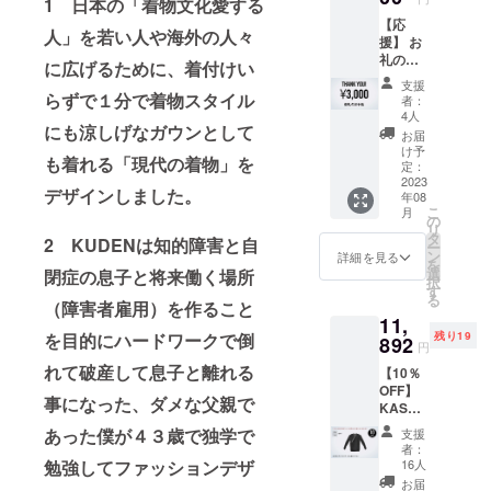
1 日本の「着物文化愛する
【応
人」を若い人や海外の人々
援】 お
礼のお
に広げるために、着付けい
手紙
支援
らずで１分で着物スタイル
者：
4人
にも涼しげなガウンとして
お届
け予
も着れる「現代の着物」を
定：
2023
デザインしました。
年08
こ
月
の
リ
タ
2 KUDENは知的障害と自
ー
ン
詳細を見る
を
選
閉症の息子と将来働く場所
択
す
る
（障害者雇用）を作ること
11,
を目的にハードワークで倒
残り19
892
円
れて破産して息子と離れる
【10％
OFF】
事になった、ダメな父親で
KASAN
E Shirt (
あった僕が４３歳で独学で
支援
Color&
者：
Collar)
勉強してファッションデザ
16人
・定価
お届