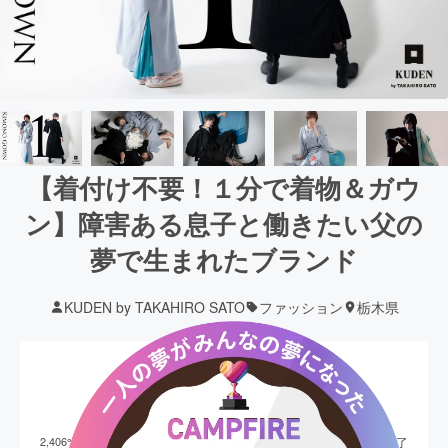
【着付け不要！１分で着物＆ガウ
ン】障害ある息子と働きたい父の
夢で生まれたブランド
KUDEN by TAKAHIRO SATO
ファッション
栃木県
現在の支援総額
2,406,556
円
終了
2,406
%達成