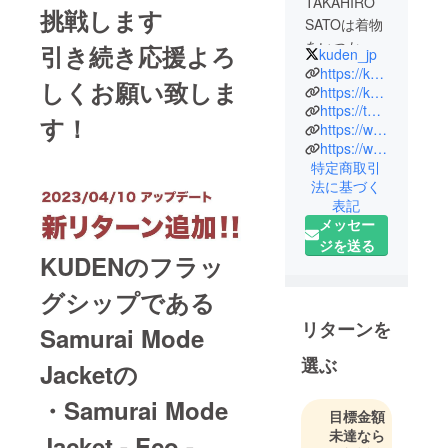
TAKAHIRO
挑戦します
SATOは着物
をいつか着
引き続き応援よろ
kuden_jp
てみたい、
https://ku-den.jp/ja
しくお願い致しま
着物は着れ
https://ku-den.jp/ja/pages/charity2021
https://twitter.com/kuden_jp
るけど忙し
す！
https://www.instagram.com/kuden_jp/
くてなかな
https://www.youtube.com/channel/UClwMkfFXcmqji45-moZKJEQ?view_as=subscriber
か着物を着
特定商取引
られない人
法に基づく
の為に”着物
表記
を愛する人
メッセー
のための洋
ジを送る
KUDENのフラッ
服”を作るデ
ザイナーが
グシップである
送る和モー
リターンを
Samurai Mode
ドブラン
ド。
選ぶ
Jacketの
素材とシル
・Samurai Mode
目標金額
エットにと
未達なら
Jacket - Eco -
ことんこだ