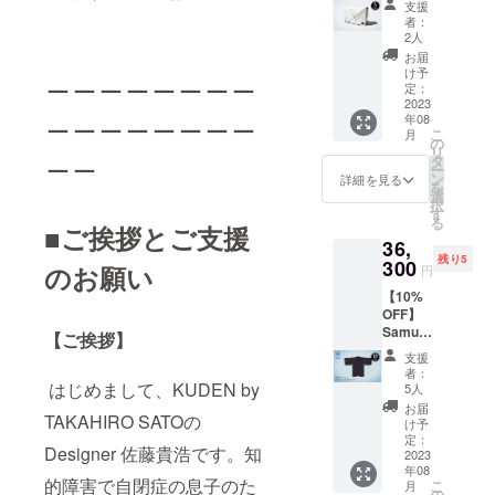
月〜8月
カラー
ク-襟ブ
支援
バッグ
発送予
とレー
ルー
者：
（ホワ
定
スカ
2人
本体ブ
イト）
ラーは
ラック-
お届
・定価
＿＿＿＿＿＿＿＿
共通と
け予
襟ホワ
24,200
定：
なりま
イト ＝
円
2023
す） ＝
＿＿＿＿＿＿＿＿
＝＝＝
年08
→22,99
＝＝＝
＝＝＝
こ
月
0円
の
＝＝＝
＝＝＝
＿＿
リ
+送料
タ
＝＝＝
＝＝＝
ー
1500円
ン
＝＝＝
詳細を見る
＝＝＝
を
・税込
選
＝＝＝
＝＝＝
択
み、送
す
＝＝＝
る
料込み
■ご挨拶とご支援
36,
価格 ・
残り5
カ
300
のお願い
円
ラー：
【10%
ホワイ
OFF】
ト ・7
Samura
月〜8月
【ご挨拶】
i Mode
発送予
支援
Jacket
定
者：
- Eco -
はじめまして、KUDEN by
5人
・定価
お届
TAKAHIRO SATOの
39,000
け予
円
定：
Designer 佐藤貴浩です。知
→35,10
2023
年08
0円 +送
的障害で自閉症の息子のた
こ
月
料1200
の