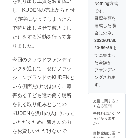
を創り出し工賃をお支払い
事が見
Nothing方式
・カ
す ※本
込まれ
ラー：
し、KUDENの売上から寄付
リター
ます ==
です。
ブルー
ン売り
下記オ
目標金額を
（赤字になってしまったの
グレ
切れた
プショ
イ、ブ
後にリ
ンを2着
達成した場
で持ち出しさせて戴きまし
ラック
ターン
分お選
合にのみ、
・7月〜
が追加
び下さ
た）をする活動を行って参
8月発送
された
い== ・
2023/04/30
予定 ・
場合は
サイ
りました。
23:59:59
ま
1stロッ
生地の
ズ：XS
ト生産
生産期
/ S / M /
でに集まっ
※生地の
今回のクラウドファンディ
間が必
L ＝＝
た金額が
在庫数
要な
＝＝＝
ングを通して、ぜひファッ
の関係
為、お
＝＝＝
ファンディ
で、本
届けが8
＝＝＝
ションブランドのKUDENと
ングされま
リター
月以降
＝＝＝
ンが最
になる
＝＝
す。
いう側面だけでは無く、障
速のお
事が見
届けと
込まれ
害ある子ども達の働く場所
なりま
ます ==
支援に関するよ
す ※本
下記オ
を創る取り組みとしての
くある質問
リター
プショ
KUDENを沢山の人に知って
ン売り
ンを2着
手数料はいく
切れた
分お選
らかかります
いただくために皆さんの力
後にリ
び下さ
か？
ターン
い== ・
をお貸しいただけないで
が追加
サイ
目標金額に届
された
ズ：XS
かなかった場