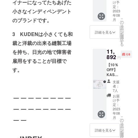
11,880
イナーになってたちあげた
け予
円
定：
小さなインディペンデント
→10,69
2023
年08
2円 + 送
のブランドです。
こ
月
料1,200
の
リ
円 ・税
タ
ー
込み、
ン
詳細を見る
3 KUDENは小さくても和
を
送料込
選
択
み価格
す
裁と洋裁の出来る縫製工場
る
・襟タ
11,
イプ：
を持ち、日光の地で障害者
残り8
Color&
892
円
雇用をすることが目標で
Collar
【10％
（二重
す。
OFF】
襟） ・
KASAN
7月〜8
E Shirt (
月発送
支援
Lace
予定 ==
者：
Collar)
下記オ
7人
＿＿＿＿＿＿＿＿
・定価
プショ
お届
11,880
ンをお
け予
＿＿＿＿＿＿＿＿
円
選び下
定：
→10,69
2023
さい==
年08
2円 + 送
＿＿
・サイ
こ
月
料1,200
ズ：XS
の
リ
円 ・税
/ S / M /
タ
ー
込み、
L / XL
ン
詳細を見る
を
送料込
・袖タ
選
択