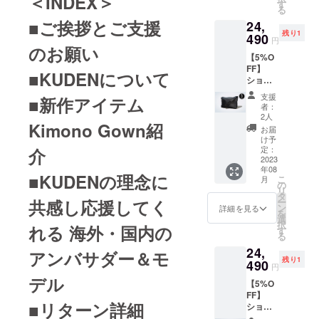
＜INDEX＞
み価格
イプ：
す
る
・襟タ
長袖 / 半
■ご挨拶とご支援
24,
イプ：
袖 ・カ
残り1
Lace
490
ラー
円
Collar
のお願い
（“本体
【5%O
（レー
カラー-
FF】
ス襟）
襟カ
■KUDENについて
ショル
・7月〜
ラー”で
ダー
8月発送
表記し
支援
■新作アイテム
バッグ
予定 ==
ます）
者：
（ブ
下記オ
本体
2人
Kimono Gown紹
ラッ
プショ
ホワイ
お届
ク） ・
ンをお
ト-襟
け予
定価
選び下
定：
介
レッド
24,200
2023
さい==
本体
年08
円
・サイ
ホワイ
■KUDENの理念に
こ
月
→22,99
ズ：XS
の
ト-襟ブ
リ
0円
/ S / M /
タ
ルー
共感し応援してく
ー
+送料
L / XL
ン
本体ホ
詳細を見る
を
1500円
・袖タ
選
ワイト-
択
れる 海外・国内の
・税込
イプ：
す
襟ブ
る
み、送
長袖 / 半
ラック
24,
料込み
袖 ・カ
アンバサダー＆モ
本体
残り1
価格 ・
490
ラー：
ブラッ
円
カ
ブラッ
ク-襟
デル
【5%O
ラー：
ク/ ホワ
レッド
FF】
ブラッ
イト
本体
■リターン詳細
ショル
ク ・7
（本体
ブラッ
ダー