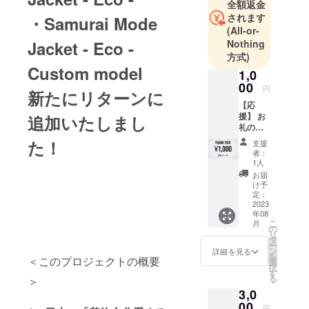
全額返金
わり、着物
されます
・Samurai Mode
の楽しみや
(All-or-
魅力をどう
Jacket - Eco -
Nothing
方式)
やったら洋
Custom model
服で再現で
1,0
00
きるかを追
円
新たにリターンに
求していま
【応
援】 お
す。
追加いたしまし
礼の
メッ
た！
支援
フラグシッ
セージ
者：
（CAM
プとなるの
1人
PFIRE
お届
が、3ピース
のメッ
け予
で着物に見
セージ
定：
または
2023
える着付け
年08
e-mail
こ
の要らない
月
にて）
の
リ
Next
タ
ー
ン
詳細を見る
Kimono【Sa
を
＜このプロジェクトの概要
選
択
murai Mode
す
る
＞
Series】で
3,0
す。
00
円