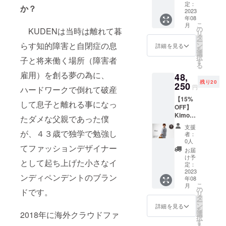
円
の関係
定：
か？
→46,75
2023
で、本
年08
0円
リター
こ
月
+送料
ンが最
の
KUDENは当時は離れて暮
リ
1,500円
速のお
タ
ー
・税込
らす知的障害と自閉症の息
届けと
ン
詳細を見る
を
み、送
なりま
選
択
子と将来働く場所（障害者
料込み
す ※本
す
る
価格 ・
リター
雇用）を創る夢の為に、
48,
カ
ン売り
残り20
ラー：
250
切れた
円
ハードワークで倒れて破産
ブルー
後にリ
【15%
グレイ
ターン
して息子と離れる事になっ
OFF】
・7月〜
が追加
Kimono
8月発送
された
たダメな父親であった僕
Gown
予定 ・
場合は
支援
(ブルー
が、４３歳で独学で勉強し
1stロッ
生地の
者：
グレイ)
ト生産
生産期
0人
てファッションデザイナー
・定価
※生地の
間が必
お届
55,000
在庫数
要な
け予
として起ち上げた小さなイ
円
の関係
定：
為、お
→46,75
2023
で、本
届けが8
ンディペンデントのブラン
年08
0円
リター
月以降
こ
月
+送料
ンが最
の
になる
ドです。
リ
1,500円
速のお
タ
事が見
ー
・税込
届けと
ン
込まれ
詳細を見る
を
み、送
なりま
2018年に海外クラウドファ
選
ます ==
択
料込み
す ※本
す
下記オ
る