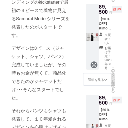
ンディングのkickstarterで最
価格 ・
リター
プショ
89,
カ
ン売り
ンをお
初の３ピースで着物に見え
残り5
ラー：
500
切れた
選び下
円
ブルー
後にリ
さい==
るSamurai Mode シリーズを
【20％
グレイ
ターン
・サイ
OFF】
・7月〜
が追加
ズ：XS
発表したのがスタートで
Kimono
8月発送
された
/ S / M /
Gown 2
予定 ・
場合は
す。
L ＝＝
支援
着セッ
1stロッ
生地の
＝＝＝
者：
ト (ブ
ト生産
生産期
0人
＝＝＝
ラック
※生地の
デザインは3ピース（ジャ
間が必
＝＝＝
お届
＆ブ
在庫数
要な
け予
＝＝＝
ケット、シャツ、パンツ）
ラック)
の関係
定：
為、お
＝＝＝
・1着あ
2023
で、本
届けが8
＝
完成していましたが、その
年08
たり定
リター
月以降
こ
月
価
ンが最
の
になる
時もお金が無くて、商品化
リ
110,000
速のお
タ
事が見
ー
円
届けと
ン
込まれ
詳細を見る
できたのがジャケットだ
を
→88,00
なりま
選
ます ==
択
0円 + 送
す ※本
す
け･･･そんなスタートでし
下記オ
る
料1,500
リター
プショ
89,
円 ・税
た。
ン売り
ンをお
残り1
込み、
500
切れた
選び下
円
送料込
後にリ
さい==
それからパンツもシャツも
【20％
み価格
ターン
・サイ
OFF】
・カ
が追加
ズ：XS
発表して、１０年愛される
Kimono
ラー：
された
/ S / M /
Gown 2
ブラッ
場合は
L ＝＝
支援
デザインを心懸けデザイン