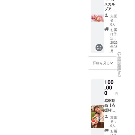
いただ
9月」
スカル
キャラ
いた方
プアー
アー
は、 入
トフ
ト、
力いた
支援
リー3回
キャラ
だいた
者：
券 〜施
クター
ご住所
0人
術内
の3Dは
に、１
お届
容〜 ネ
不可。
回券の
け予
イルオ
特殊
定：
ハガキ
フ、ネ
2023
アート
を送ら
年08
イルケ
も不
せてい
こ
月
アを含
可。 ご
の
ただき
リ
めた、
購入い
タ
ます。
ー
180分以
ただい
ン
【使用
詳細を見る
を
内に終
た方
選
期限は
択
わる
は、 入
す
クラウ
る
アー
力いた
ドファ
100
ト。
だいた
ンディ
【アー
,00
ご住所
ング終
トの目
に、5回
0
了から
円
安は4〜
券のハ
２ヶ月
6本】※
感謝動
ガキを
です】
キャラ
画【応
送らせ
「有効
アー
援枠】
ていた
期限：
ト、
入力い
だきま
2023年
支援
キャラ
ただい
す。店
7月〜
者：
クター
たメー
頭でハ
2023年
0人
の3Dは
ルアド
ガキと
9月」
お届
不可。
レス
ネイル
け予