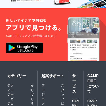
ルで送
信 ・動
画内・
配信中
にお呼
びする
お名前
を備考
欄に記
載くだ
さい。
・お名
前は動
画の冒
頭のタ
イミン
グでお
呼びし
ます。
（ニッ
カテゴリー
起案サポート
サ
CAMP
クネー
ー
FIRE
ム可、
テク
ま
プ
ス
ビ
につい
◯字以
ノロ
ち
ロ
タ
内、公
ス
て
序良俗
ジー
づ
ジ
ッ
に反す
・ガ
く
ェ
フ
CAM
CAMP
るもの
ジェ
り
ク
に
PFI
FIREと
は不