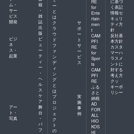
に基づ
RE
ム・
籍
ー
く表記
for
サー
・
と
情報セ
Ente
ビス
雑
は
キュリ
rtain
開発
誌
ク
サ
ティ方
men
出
ラ
ポ
針
t
版
ウ
ー
反社基
CAM
ビジ
ビ
ド
ト
本方針
PFI
ネ
ュ
フ
サ
カスタ
RE
ス・
ー
ァ
ー
マーハ
for
起業
テ
ン
ビ
ラスメ
Spor
ィ
デ
ス
ントに
ts
ー
ィ
対する
CAM
・
ン
考え方
PFI
ヘ
グ
クッ
RE
ル
と
キーポ
ふる
ス
は
リシー
さと
ケ
プ
実
納税
ア
ロ
施
AD
アー
舞
ジ
事
FOR
ト・
台
ェ
例
ALL
写真
・
ク
HIO
パ
ト
KOS
フ
の
HI