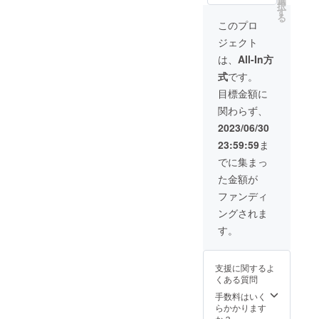
選
択
換させ
視聴用
せても
す
る
ていた
のURL
らいま
このプロ
だきま
をメー
す）希
ジェクト
す。
ルで送
望する
【交換
信 ・動
方の
は、
All-In方
期限は
画内・
み】 1.
式
です。
クラウ
配信中
掲載期
ドファ
にお呼
間【ネ
目標金額に
ンディ
びする
イルサ
関わらず、
ング終
お名前
ロンが
了から
を備考
継続す
2023/06/30
２ヶ月
欄に記
る限
23:59:59
ま
です】
載くだ
り】 2.
「有効
さい。
掲載方
でに集まっ
期限：
・お名
法 •メ
た金額が
2023年
前は動
ニュー
7月〜
画の冒
ページ
ファンディ
2023年
頭のタ
の最後
ングされま
9月」
イミン
のペー
グでお
ジに、
す。
呼びし
【2023
ます。
年クラ
（ニッ
ウド
支援に関するよ
クネー
ファン
くある質問
ム可、
ディン
◯字以
グ ス
手数料はいく
内、公
ポン
らかかります
序良俗
サー枠
か？