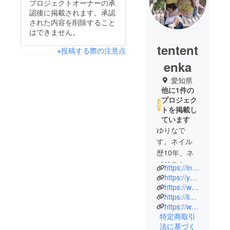
プロジェクトオーナーの承
認後に掲載されます。承認
された内容を削除すること
はできません。
tentent
※投稿する際の注意点
enka
愛知県
他に1件の
プロジェク
トを掲載し
ています
ゆりなで
す。ネイル
歴10年、ネ
イリスト認
https://instagram.com/nailatelier.y.s?igshid=MzRlODBiNWFlZA==
定講師、ネ
https://youtube.com/@user-jd1lv3rb8j
イリスト技
https://www.tiktok.com/@nailatelier.y.s?_t=8d4JKexWg8w&_r=1
https://liff.line.me/1645278921-kWRPP32q/?accountId=033spukb
能検定１
https://www.facebook.com/profile.php?id=100092869632046
級、ジェル
特定商取引
検定上級、
法に基づく