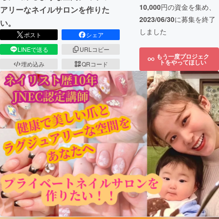
10,000
円の資金を集め、
アリーなネイルサロンを作りた
2023/06/30
に募集を終了
い。
しました
ポスト
シェア
LINEで送る
URLコピー
もう一度プロジェク
トをやってほしい
埋め込み
QRコード