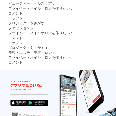
ビューティー・ヘルスケア
>
けの感
謝動画
プライベートネイルサロンを作りたい
>
を個別
コメント
に撮っ
トップ
>
て お送
プロジェクトをさがす
>
りさせ
ファッション
>
ていた
プライベートネイルサロンを作りたい
>
だきま
す。
コメント
【お名
トップ
>
前呼び
プロジェクトをさがす
>
ます】
美容・エステ・美容サロン
>
・動画
プライベートネイルサロンを作りたい
>
の内
容：娘
コメント
と一緒
にご購
入のお
礼動画
を撮り
ます ・
収録時
間：1分
・提供
方法：
視聴用
のURL
をメー