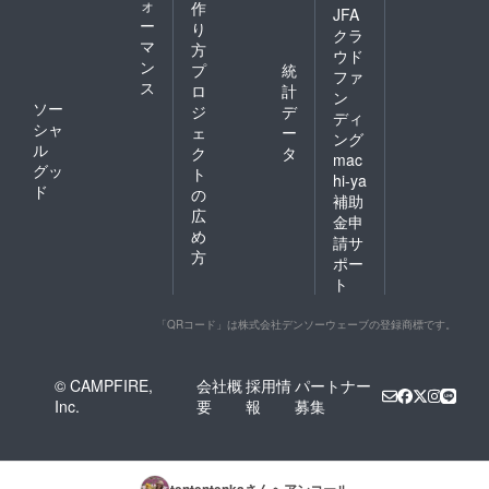
ォ
作
JFA
ー
り
クラ
マ
方
ウド
ン
プ
統
ファ
ス
ロ
計
ン
ソー
ジ
デ
ディ
シャ
ェ
ー
ング
ル
ク
タ
mac
グッ
ト
hi-ya
ド
の
補助
広
金申
め
請サ
方
ポー
ト
「QRコード」は株式会社デンソーウェーブの登録商標です。
© CAMPFIRE,
会社概
採用情
パートナー
Inc.
要
報
募集