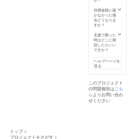
に反す
購入者
るもの
〇〇
目標金額に届
は不
様】と
かなかった場
可） ・
いう形
合どうなりま
本リ
で掲載
すか？
ターン
させて
の内容
いただ
支援で困った
を無断
きま
時はどこに相
で転
す。
談したらいい
載・公
「※支援
ですか？
開する
時、必
ことは
ず備考
ヘルプページを
禁止で
欄に掲
見る
す。
載を希
望され
るお名
このプロジェクト
前をご
の問題報告は
こち
記入く
ださ
ら
よりお問い合わ
い。」 •
せください
入力い
ただい
たメー
ルアド
レス
に、 世
トップ
>
界にひ
プロジェクトをさがす
>
とつだ