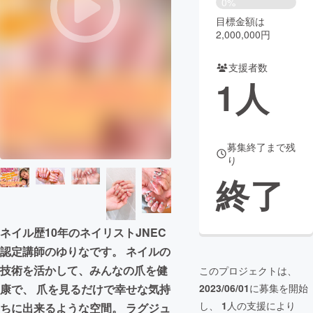
0%
目標金額は
まちづくり・地域活性化
2,000,000円
支援者数
CAMPFIRE for Social Good
CAMPFIRE Creation
1
人
CAMPFIREふるさと納税
machi-ya
コミュニティ
募集終了まで残
り
終了
ネイル歴10年のネイリストJNEC
認定講師のゆりなです。 ネイルの
技術を活かして、みんなの爪を健
このプロジェクトは、
康で、 爪を見るだけで幸せな気持
2023/06/01
に募集を開始
し、
1
人の支援により
ちに出来るような空間。 ラグジュ