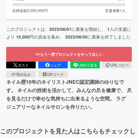
目標金額
2,000,000
円
支援者数
1
人
このプロジェクトは、
2023/06/01
に募集を開始し、
1
人の支援に
より
10,000
円の資金を集め、
2023/06/30
に募集を終了しました
もう一度プロジェクトをやってほしい
ポスト
シェア
LINEで送る
URLコピー
埋め込み
QRコード
ネイル歴10年のネイリストJNEC認定講師のゆりなで
す。 ネイルの技術を活かして、みんなの爪を健康で、 爪
を見るだけで幸せな気持ちに出来るような空間。 ラグ
ジュアリーなネイルサロンを作りたい。
このプロジェクトを見た人はこちらもチェックし