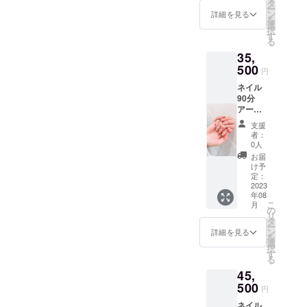
めた、
購入い
タ
ー
180分以
ただい
ン
詳細を見る
を
内に終
た方
選
択
わる
は、 入
す
る
アー
力いた
35,
ト。
だいた
【アー
500
ご住所
円
トの目
に、１
ネイル
安は4〜
回券の
90分
6本】※
ハガキ
アート
キャラ
を送ら
フリー5
アー
せてい
支援
回券 〜
ト、
ただき
者：
施術内
キャラ
ます。
0人
容〜 ネ
クター
【使用
お届
イルオ
の3Dは
期限は
け予
フ、ネ
不可。
定：
クラウ
イルケ
2023
特殊
ドファ
年08
アを含
アート
ンディ
こ
月
めた、
も不
の
ング終
リ
90分以
可。長
タ
了から
ー
内に終
さ出し
ン
２ヶ月
詳細を見る
を
わる
は、
選
です】
択
アー
フォー
す
「有効
る
ト。
ム１枚
期限：
45,
【アー
までと
2023年
トの目
500
する。
7月〜
円
安は2〜
ご購入
2023年
ネイル
4本】※