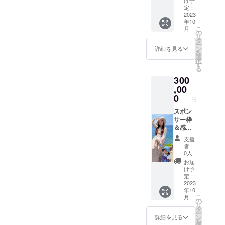
特殊
に、 世
券を交
定：
アート
界にひ
2023
換させ
年10
も不
とつだ
ていた
こ
月
可。長
けの感
だきま
の
リ
さ出し
謝動画
す。
タ
ー
は、
を個別
【交換
ン
詳細を見る
を
フォー
に撮っ
期限は
選
択
ム１枚
て お送
クラウ
す
る
までと
りさせ
ドファ
300
する。
ていた
ンディ
ご購入
だきま
,00
ング終
いただ
す。
了から
0
円
いた方
【お名
２ヶ月
は、 入
前呼び
スポン
です】
力いた
ます】
サー枠
「有効
だいた
・動画
＆感謝
期限：
ご住所
の内
動画
2023年
支援
に、3回
容：娘
•【サロ
7月〜
者：
券のハ
と一緒
ンのメ
2023年
0人
ガキを
にご購
ニュー
9月」
お届
送らせ
入のお
ページ
け予
ていた
礼動画
にスポ
定：
だきま
を撮り
ンサー
2023
年10
す。店
ます ・
名（企
こ
月
頭でハ
収録時
業名、
の
リ
ガキと
間：1分
個人
タ
ー
ネイル
・提供
名）を
ン
詳細を見る
を
券を交
方法：
入れさ