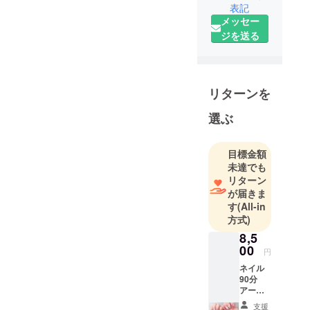
ネイルサロ
表記
ン技術管理
メッセー
者、ネイル
ジを送る
サロン衛生
管理士、な
どの資格を
リターンを
保有。2023
年7月6日久
選ぶ
屋大通近く
にネイルサ
目標金額
ロン【Nail
未達でも
Atelier Y's】
リターン
をオープ
が届きま
ン。一児の
す
(All-in
母です。
方式)
8,5
00
円
ネイル
90分
アート
フリー
支援