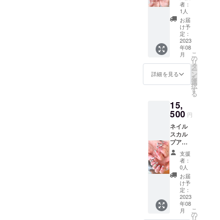
１回券
者：
〜施術
1人
内容〜
お届
ネイル
け予
オフ、
定：
ネイル
2023
年08
ケアを
こ
月
含め
の
リ
た、90
タ
ー
分以内
ン
詳細を見る
を
に終わ
選
択
るアー
す
る
ト。
15,
【アー
トの目
500
円
安は2〜
ネイル
4本】※
スカル
キャラ
プアー
アー
トフ
ト、
支援
リー１
キャラ
者：
回券 〜
クター
0人
施術内
の3Dは
お届
容〜 ネ
不可。
け予
イルオ
特殊
定：
フ、ネ
2023
アート
年08
イルケ
も不
こ
月
アを含
可。 ご
の
リ