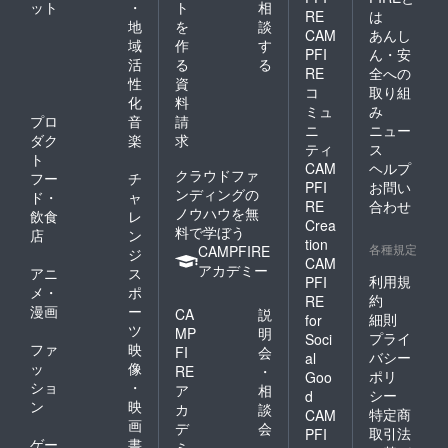
ット
・
ト
相
可） ・
RE
は
地
を
談
本リ
CAM
あんし
域
作
す
ターン
PFI
ん・安
の内容
活
る
る
RE
全への
を無断
性
資
コ
取り組
で転
化
料
載・公
ミュ
み
プロ
音
請
開する
ニ
ニュー
ダク
楽
求
ことは
ティ
ス
禁止で
ト
CAM
ヘルプ
す。
クラウドファ
フー
チ
PFI
お問い
ンディングの
ド・
ャ
RE
合わせ
ノウハウを無
飲食
レ
Crea
料で学ぼう
店
ン
tion
各種規定
CAMPFIRE
ジ
CAM
アカデミー
アニ
ス
利用規
PFI
メ・
ポ
約
RE
漫画
ー
CA
説
細則
for
ツ
MP
明
プライ
Soci
ファ
映
FI
会
バシー
al
ッ
像
RE
・
ポリ
Goo
ショ
・
ア
相
シー
d
ン
映
カ
談
特定商
CAM
画
デ
会
取引法
PFI
ゲー
書
ミ