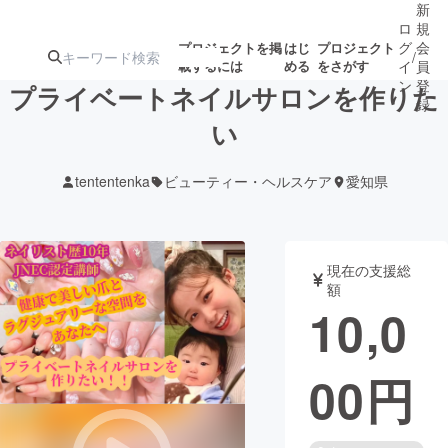
新
ロ
規
グ
会
プロジェクトを掲
はじ
プロジェクト
/
載するには
める
をさがす
イ
員
ン
登
プライベートネイルサロンを作りた
録
い
人気のプロ
注目のリ
注目の新着プロ
募集終了が近いプ
もうすぐ公開
tententenka
ビューティー・ヘルスケア
愛知県
ジェクト
ターン
ジェクト
ロジェクト
されます
アート・写真
音楽
現在の支援総
額
10,0
テクノロジー・ガジェット
ゲーム・サ
00
円
映像・映画
書籍・雑誌
ビジネス・起業
チャレンジ