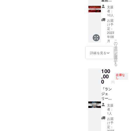
最前列
めご了
でお送
意でロ
のVIPチ
承くだ
り下さ
ゴ画像
支援
ケット
さい。
い。
&フェス
者：
プロ
交通費
ティバ
10人
ジェク
や滞在
ル会場
お届
ト終了
費等に
のス
け予
後、
ついて
定：
テージ
CAMPF
2023
は自己
に飾る
年08
IREメッ
負担で
バナー
こ
月
セージ
お願い
の
に企業
リ
より
致しま
タ
(個人)
ー
Google
す プロ
ン
名、任
詳細を見る
を
フォー
ジェク
選
意でロ
択
ムまた
ト終了
す
ゴ画像
る
はチ
後、
(特大サ
100
ケット
CAMPF
イズ)記
サイト
,00
IREメッ
在庫な
載 ※1分
し
をお送
セージ
0
間の紹
円
り致し
より
介動画
ますの
「ラン
Google
をフェ
で、そ
ジェ
フォー
スティ
こから
リーモ
ムまた
バル開
ご予約
デル部
はチ
催中に
支援
くださ
門」の
ケット
会場に
者：
い。
受賞者
サイト
て公開
1人
への
をお送
※希望が
お届
「羽」
り致し
あれば
け予
の支
ますの
定：
次年度
2023