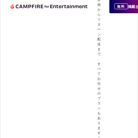
画
掲載
無料
か
ら
リ
タ
ー
ン
配
送
ま
で
、
す
べ
て
お
任
せ
の
プ
ラ
ン
も
あ
り
ま
す
！