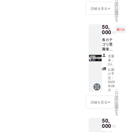
リ
フィー
らかじ
タ
ジェク
ー
の帯び
めご了
ン
ト終了
詳細を見る
を
につけ
承くだ
選
後、
択
ること
さい。
す
CAMPF
る
が可能
プロ
IREメッ
50,
です！
ジェク
セージ
残り5
000
ト終了
より
円
後、
Google
各カテ
CAMPF
フォー
ゴリ受
IREメッ
ムまた
賞者全
セージ
はチ
員とス
より
ケット
支援
テージ
Google
サイト
者：
上で
フォー
0人
をお送
フォト
ムまた
り致し
お届
セッ
はチ
け予
ますの
ション
定：
ケット
で、そ
の権利
2023
サイト
ちらか
年08
をお送
らご予
こ
月
の
り致し
約くだ
リ
タ
ますの
さい。
ー
ン
で、そ
詳細を見る
を
選
こから
択
す
ご予約
る
くださ
50,
い。
000
円