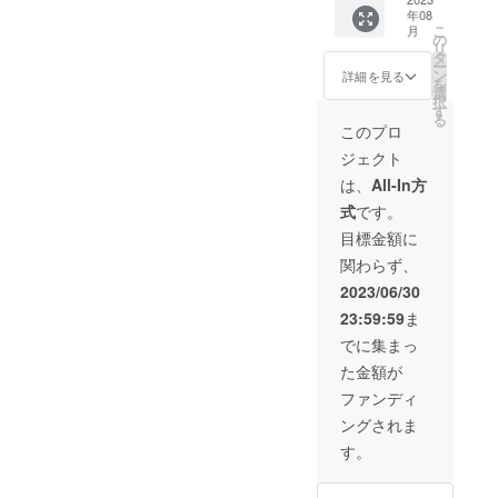
援。 ラ
で、そ
のフェ
年08
ストパ
こから
スティ
こ
月
フォー
ご予約
の
バルタ
リ
マンス
くださ
タ
イトル
ー
でこの
い。
ン
に企業
詳細を見る
を
羽を着
選
(個人)名
択
用しパ
す
記載 ※
る
フォー
支援
このプロ
マンス
時、必
ジェクト
をして
ず備考
もらい
欄に掲
は、
All-In方
ます！
載を希
式
です。
望され
るお名
目標金額に
前をご
関わらず、
記入く
ださ
2023/06/30
い。 ロ
23:59:59
ま
ゴ画
像、紹
でに集まっ
介動画
た金額が
の受け
渡しは
ファンディ
メール
ングされま
にてギ
ガファ
す。
イル便
でお送