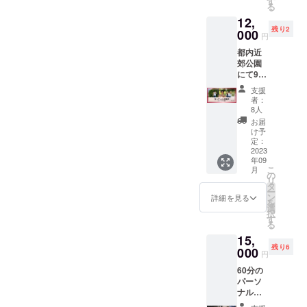
望に添
す
さい。
る
を依
えない
交通費
12,
頼！
ことが
や滞在
残り2
メール
000
ありま
費等に
円
にて、
す。あ
ついて
都内近
運営メ
らかじ
は自己
郊公園
ンバー
めご了
負担で
にて90
から感
承くだ
お願い
分間、
謝の
さい。
致しま
支援
運動に
メッ
プロ
す プロ
者：
飢えた
セージ
ジェク
8人
ジェク
マッ
と当日
ト終了
ト終了
お届
チョの
アフ
後、
け予
後、
お散歩
ター
定：
CAMPF
CAMPF
をして
2023
パー
IREメッ
IREメッ
年09
いただ
ティー
セージ
セージ
こ
月
きま
の様子
の
より
より
リ
す。 5
や料理
タ
Google
Google
ー
人の
の写真
ン
フォー
詳細を見る
フォー
を
マッ
を送ら
選
ムまた
ムまた
択
チョの
せてい
す
はチ
はチ
る
中から
ただき
ケット
ケット
15,
選択し
ます！
サイト
サイト
残り6
てくだ
000
をお送
をお送
円
さい。
り致し
り致し
60分の
※最大限
ますの
ますの
パーソ
ご希望
で、そ
で、そ
ナルト
に沿え
こから
こから
レーニ
るよう