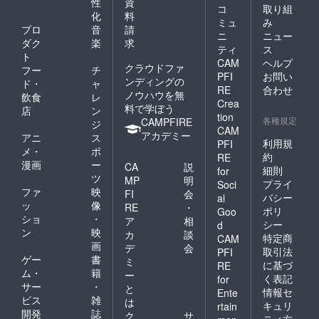
性
資
コ
取り組
化
料
ミュ
み
プロ
音
請
ニ
ニュー
ダク
楽
求
ティ
ス
ト
CAM
ヘルプ
クラウドファ
フー
チ
PFI
お問い
ンディングの
ド・
ャ
RE
合わせ
ノウハウを無
飲食
レ
Crea
料で学ぼう
店
ン
tion
各種規定
CAMPFIRE
ジ
CAM
アカデミー
アニ
ス
利用規
PFI
メ・
ポ
約
RE
漫画
ー
CA
説
細則
for
ツ
MP
明
プライ
Soci
ファ
映
FI
会
バシー
al
ッ
像
RE
・
ポリ
Goo
ショ
・
ア
相
シー
d
ン
映
カ
談
特定商
CAM
画
デ
会
取引法
PFI
ゲー
書
ミ
に基づ
RE
ム・
籍
ー
く表記
for
サー
・
と
情報セ
Ente
ビス
雑
は
キュリ
rtain
開発
誌
ク
サ