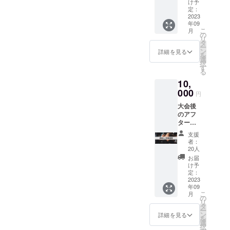
レーニ
月頃 場
け予
ングを
所 渋谷
定：
行うチ
2023
区、新
年09
ケッ
宿区、
こ
月
ト！ 東
中野
の
リ
京都中
区、中
タ
ー
央区の
央区近
ン
詳細を見る
を
「銀座
郊 ※最
選
択
AUN'S
大限ご
す
る
GYM 」
希望に
10,
にて行
沿える
いま
000
ように
円
す！ 日
努めま
大会後
程 2023
すが、
のアフ
年9.10
メン
ター
月頃 ※
バーの
パー
最大限
スケ
支援
ティー
ご希望
ジュー
者：
での食
に沿え
ルによ
20人
事代に
るよう
りご希
お届
充てさ
に努め
望に添
け予
せてい
ます
定：
えない
ただき
2023
が、メ
ことが
年09
ます！
ンバー
ありま
こ
月
鉄板焼
のスケ
の
す。あ
リ
きイタ
ジュー
タ
らかじ
ー
リアン
ルによ
ン
めご了
詳細を見る
を
のコー
りご希
選
承くだ
択
ス料理