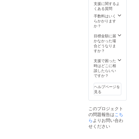
り下さ
支援に関するよ
い。
くある質問
手数料はいく
らかかります
か？
目標金額に届
かなかった場
合どうなりま
すか？
支援で困った
時はどこに相
談したらいい
ですか？
ヘルプページを
見る
このプロジェクト
の問題報告は
こち
ら
よりお問い合わ
せください