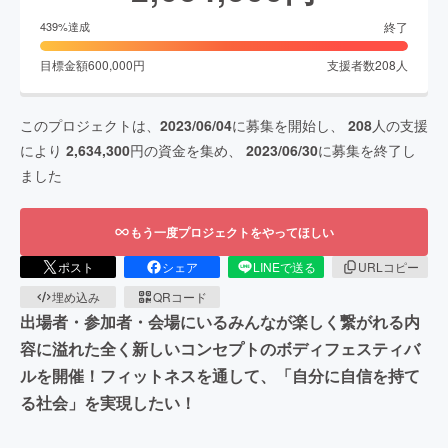
終了
439
%達成
目標金額
600,000
円
支援者数
208
人
このプロジェクトは、
2023/06/04
に募集を開始し、
208
人の支援
により
2,634,300
円の資金を集め、
2023/06/30
に募集を終了し
ました
もう一度プロジェクトをやってほしい
ポスト
シェア
LINEで送る
URLコピー
埋め込み
QRコード
出場者・参加者・会場にいるみんなが楽しく繋がれる内
容に溢れた全く新しいコンセプトのボディフェスティバ
ルを開催！フィットネスを通して、「自分に自信を持て
る社会」を実現したい！