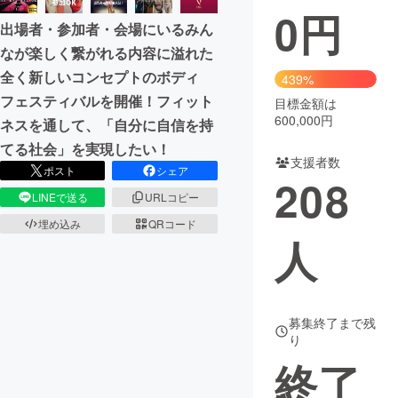
0
円
出場者・参加者・会場にいるみん
まちづくり・地域活性化
なが楽しく繋がれる内容に溢れた
全く新しいコンセプトのボディ
439%
CAMPFIRE for Social Good
CAMPFIRE Creation
フェスティバルを開催！フィット
目標金額は
CAMPFIREふるさと納税
machi-ya
コミュニティ
600,000円
ネスを通して、「自分に自信を持
てる社会」を実現したい！
支援者数
ポスト
シェア
208
LINEで送る
URLコピー
埋め込み
QRコード
人
募集終了まで残
り
終了