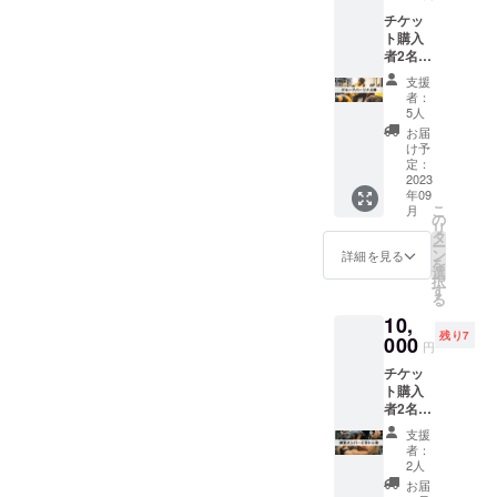
円 プロ
まとめ
チケッ
ジェク
10分、
ト購入
ト終了
終了挨
者2名1
後、
拶/写真
組、90
CAMPF
タイム
支援
分のグ
IREメッ
10分) ト
者：
ループ
セージ
レーニ
5人
パーソ
より
ングや
お届
ナルチ
Google
食生活
け予
ケッ
フォー
定：
に関す
ト！ モ
2023
ムまた
る議
年09
チベー
はチ
論、も
こ
月
ション
ケット
の
ちろん
リ
UP、客
サイト
タ
プライ
ー
観的視
をお送
ン
ベート
詳細を見る
を
点お知
り致し
選
な雑談
択
識、仲
ますの
す
も！
る
間な
で、そ
10,
ど。グ
こから
残り7
ループ
000
ご予約
円
らなで
くださ
チケッ
はの楽
い。
ト購入
しさを
者2名と
感じま
運営メ
しょ
支援
ンバー1
う！ 日
者：
人とで
程 2023
2人
合同ト
年9.10
お届