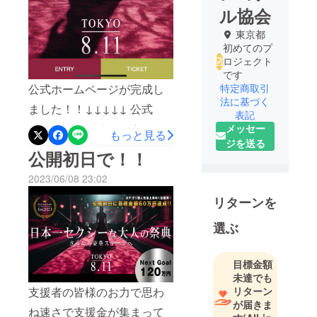
ル協会
東京都
初めてのプ
ロジェクト
です
公式ホームページが完成し
特定商取引
法に基づく
ました！！↓↓↓↓↓ 公式
表記
ホームページチェック！
メッセー
もっと見る
ジを送る
https://www.sexybodylabofe
公開初日で！！
stival.com/タイムスケジュー
2023/06/08 23:02
ルやカテゴリー詳細等ご確
リターンを
認できます！日本一セク
選ぶ
シーな大人の祭典にふさわ
しいゲストも近日発表しま
目標金額
すのでお楽しみに♡また
未達でも
続々とスポンサー並びに協
リターン
支援者の皆様のお力で思わ
が届きま
賛企業が増えてきています
ね速さで支援金が集まって