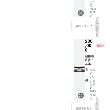
に企業
1月31日
け予
(個人)名
まで 2.
定：
記載、
掲載方
2023
年08
任意で
法 フェ
こ
月
ロゴ画
スティ
の
リ
像掲載
バル会
タ
ー
※支援
場にて
ン
詳細を見る
を
時、必
配布予
選
択
ず備考
定のパ
す
る
欄に掲
ンフ
200
載を希
レット
望され
に企業
,00
残り2
るお名
(個人)名
0
円
前をご
記載 ＆
記入く
フェス
超優遇
ださ
ティバ
広告：
い。 ロ
ル会場
基本広
ゴ画像
のス
告(パン
支援
の受け
テージ
フレッ
者：
渡しは
に飾る
ト&HP
0人
メール
バナー
掲
お届
にてギ
に企業
載)+バ
け予
ガファ
(個人)名
ナー(特
定：
イル便
と任意
大サイ
2023
年08
でお送
でロゴ
ズ)+企
こ
月
り下さ
画像記
業動画
の
リ
い。
載(通常
紹介(1
タ
ー
サイズ)
分) 1.掲
ン
詳細を見る
を