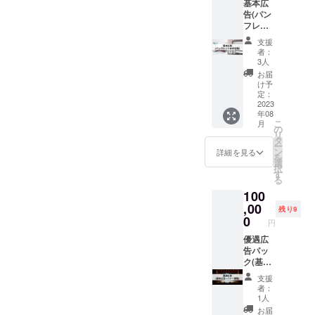
基本広
告(パン
フレッ
ト&HP
支援
掲載)
者：
パック
3人
1.掲載
お届
期間
け予
2024年
定：
1月31日
2023
年08
まで 2.
こ
月
掲載方
の
リ
法 フェ
タ
ー
スティ
ン
詳細を見る
を
バル会
選
択
場にて
す
る
配布予
100
定のパ
ンフ
,00
残り9
レット
0
円
に企業
(個人)名
優遇広
記載&
告パッ
フェス
ク(基本
ティバ
広告+)
支援
ルのHP
1.掲載
者：
の協賛
期間
1人
ページ
2024年
お届