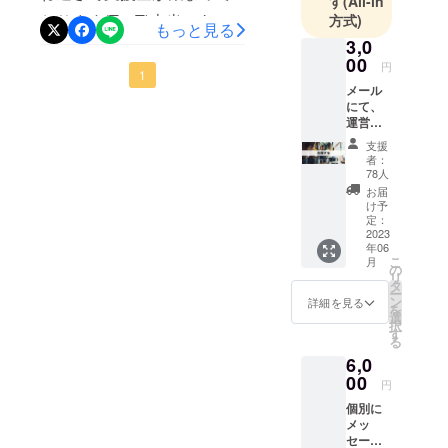
す
(All-in
のでそちらもアップしてい
おります(T ^ T)本当にあり
方式)
もっと見る
きます！
3,0
がとうございます！！今後
00
円
も皆様に素晴らしいステー
1
メール
ジを提供できるよう頑張り
にて、
運営メ
ますので引き続きよろしく
ンバー
支援
から感
お願い致します(＞＜)！「公
者：
謝の
78人
メッ
開初日で目標金額達成」
お届
セージ
け予
「カテゴリ別人気急上昇中1
を送ら
定：
せてい
2023
位！」next！→豪華ステー
年06
ただき
こ
月
ます！
の
ジ120万円
リ
タ
ー
ン
詳細を見る
を
選
択
す
る
6,0
00
円
個別に
メッ
セージ