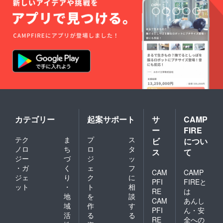
カテゴリー
起案サポート
サ
CAMP
ー
FIRE
テク
ま
プ
ス
ビ
につい
ノロ
ち
ロ
タ
ス
て
ジー
づ
ジ
ッ
・ガ
く
ェ
フ
CAM
CAMP
ジェ
り
ク
に
PFI
FIREと
ット
・
ト
相
RE
は
地
を
談
CAM
あんし
域
作
す
PFI
ん・安
活
る
る
RE
全への