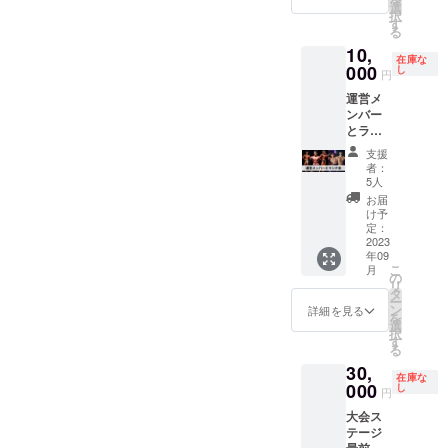
&フェス
載期
選
択
ティバ
間
す
る
ルのHP
2024年
10,
の協賛
1月31日
在庫な
ページ
まで 2.
000
し
円
に企業
掲載方
運営メ
(個人)名
法 フェ
ンバー
と任意
スティ
とラン
でロゴ
バル会
チ会 日
画像記
場にて
支援
程 2023
載 ※支
配布予
者：
年9.10
援時、
定のパ
5人
月頃 場
必ず備
ンフ
お届
所 渋谷
考欄に
レット
け予
区、新
掲載を
に企業
定：
宿区、
2023
希望さ
(個人)
年09
中野区
れるお
名、任
こ
月
近郊 ※
名前を
意でロ
の
リ
同行す
ご記入
ゴ画像
タ
ー
るメン
くださ
記載 &
ン
詳細を見る
を
バーは
い。 ロ
フェス
選
択
ランダ
ゴ画像
ティバ
す
る
ムに決
の受け
ルのHP
30,
めさせ
渡しは
の協賛
在庫な
ていた
000
メール
ページ
し
円
だきま
にてギ
に企業
大会ス
す。あ
ガファ
(個人)名
テージ
らかじ
イル便
記載任