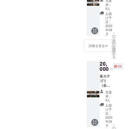
ご予約
ご予約
支援
ングチ
に努め
くださ
者：
くださ
ケッ
ます
9人
い。
い。
ト！ 日
が、メ
お届
程 2023
ンバー
け予
年9.10
のスケ
定：
月頃 場
2023
ジュー
年08
所 渋谷
ルによ
こ
月
区、新
りご希
の
リ
宿区、
望に添
タ
ー
中野区
えない
ン
詳細を見る
を
近郊 ※
ことが
選
択
最大限
ありま
す
る
ご希望
す。あ
20,
に沿え
らかじ
残り2
るよう
000
めご了
円
に努め
承くだ
各カテ
ます
さい。
ゴリ
が、メ
交通費
（全部
ンバー
や滞在
で11）
のスケ
費等別
支援
の受賞
ジュー
途料金
者：
トロ
ルによ
につい
9人
フィー
りご希
ては自
お届
の支
望に添
己負担
け予
援！ 支
えない
定：
でお願
援者の
2023
ことが
い致し
年08
記名を
ありま
ます。
こ
月
トロ
す。あ
の
プロ