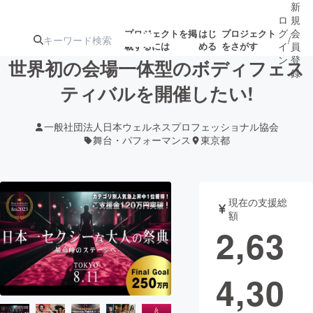
新
ロ
規
グ
会
プロジェクトを掲
はじ
プロジェクト
/
載するには
める
をさがす
イ
員
ン
登
世界初の会場一体型のボディフェス
録
ティバルを開催したい!
人気のプロ
注目のリ
注目の新着プロ
募集終了が近いプ
もうすぐ公開
一般社団法人日本ウェルネスプロフェッショナル協会
ジェクト
ターン
ジェクト
ロジェクト
されます
舞台・パフォーマンス
東京都
アート・写真
音楽
現在の支援総
額
テクノロジー・ガジェット
ゲーム・サ
2,63
映像・映画
書籍・雑誌
4,30
ビジネス・起業
チャレンジ