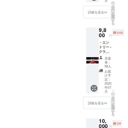
こ
月
かを選
の
リ
んでい
タ
ー
ただき
ン
詳細を見る
を
ます！
選
択
お客様
す
る
のご予
9,8
定変更
残り42
の場合
00
円
は別部
・エン
振替対
トリー -
応、
クラ
メッ
ファン
セージ
支援
限定価
動画振
者：
格 - 特
替対応
58人
別早割
いたし
お届
チケッ
ます！
け予
ト ・ク
プログ
定：
ラファ
2023
ラム(挨
年07
ン終了
拶10
こ
月
後は通
分、全
の
リ
常価格1
体レク
タ
ー
カテゴ
リエー
ン
詳細を見る
を
リ
ション
選
択
15,000
10分、
す
る
円、2カ
グルー
10,
テゴリ
プ対話
残り5
24,000
000
50分、
円