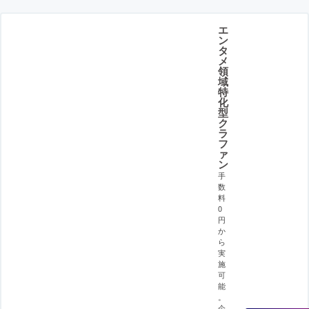
エ
ン
タ
メ
領
域
特
化
型
ク
ラ
フ
ァ
ン
手
数
料
0
円
か
ら
実
施
可
能
。
企