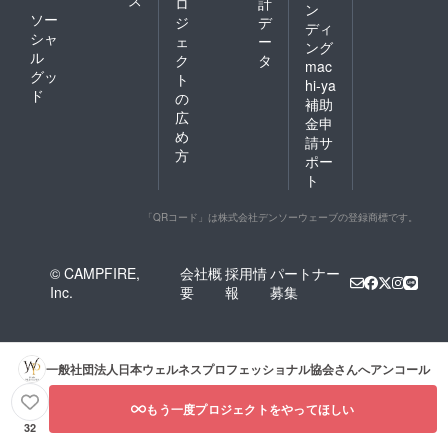
ス
ロ
計
ン
ソー
ジ
デ
ディ
シャ
ェ
ー
ング
ル
ク
タ
mac
グッ
ト
hi-ya
ド
の
補助
広
金申
め
請サ
方
ポー
ト
「QRコード」は株式会社デンソーウェーブの登録商標です。
© CAMPFIRE,
会社概
採用情
パートナー
Inc.
要
報
募集
一般社団法人日本ウェルネスプロフェッショナル協会
さんへアンコール
もう一度プロジェクトをやってほしい
32