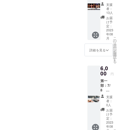
動画を
支援
送らせ
者：
ていた
13人
だきま
お届
す。 (お
け予
一方ず
定：
つ名前
2023
年08
呼ばせ
こ
月
ていた
の
リ
だき、
タ
ー
感謝の
ン
詳細を見る
を
言葉を
選
択
送らせ
す
る
ていた
6,0
だきま
す。)
00
円
第一
部：7/
8
18:00-
支援
19:30
者：
第二
0人
部：
お届
7/16
け予
18:00-
定：
19:30の
2023
年08
どちら