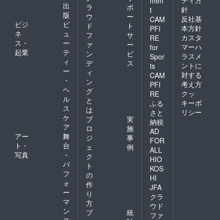
ティ方
men
出
ラ
ポ
針
t
版
ウ
ー
反社基
CAM
ビジ
ビ
ド
ト
本方針
PFI
ネ
ュ
フ
サ
カスタ
RE
ス・
ー
ァ
ー
マーハ
for
起業
テ
ン
ビ
ラスメ
Spor
ィ
デ
ス
ントに
ts
ー
ィ
対する
CAM
・
ン
考え方
PFI
ヘ
グ
クッ
RE
ル
と
キーポ
ふる
ス
は
リシー
さと
ケ
プ
実
納税
ア
ロ
施
AD
アー
舞
ジ
事
FOR
ト・
台
ェ
例
ALL
写真
・
ク
HIO
パ
ト
KOS
フ
の
HI
ォ
作
JFA
ー
り
クラ
マ
方
ウド
ン
プ
統
ファ