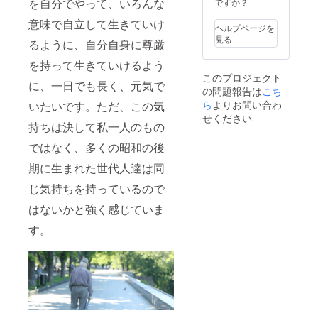
を自分でやって、いろんな
ですか？
テアリ
意味で自立して生きていけ
ン酸カ
ヘルプページを
ルシウ
見る
るように、自分自身に尊厳
ム、微
粒酸化
を持って生きていけるよう
ケイ素
このプロジェクト
内容量
に、一日でも長く、元気で
の問題報告は
こち
（1
袋）：
ら
よりお問い合わ
いたいです。ただ、この気
12g (1
せください
粒
持ちは決して私一人のもの
300mg
ではなく、多くの昭和の後
× 40粒
／ 1袋
期に生まれた世代人達は同
あたり
NMN
じ気持ちを持っているので
5000m
g ／ 1粒
はないかと強く感じていま
あたり
NMN
す。
125mg
配合）
賞味期
限：
2025年
6月