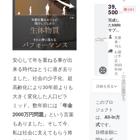
円 商品
チド
×40粒)
39,
名：
（国内
NMN含
残り81
SIMPLE
500
製
有量
円
NMN
造）、
5,000m
完成し
5000 名
デキス
g 賞味
たNMN
称：β-
トリン
期限：
サプリ
ニコチ
／セル
2025年
メント
ンアミ
ロー
6月
支援
(SIMPL
ド・モ
ス、ス
者：
E NMN
ノヌク
テアリ
19人
5000) 1
レオチ
ン酸カ
お届
袋（40
ド含有
ルシウ
け予
安心して年を重ねる事が出
粒） ×
加工食
定：
ム、微
30（12
2023
品 原材
粒酸化
来る時代はとうに過ぎ去り
年09
00粒）
料名：
ケイ素
こ
月
／ 1粒
β-ニコ
の
内容量
ました。社会の少子化、超
リ
（NMN
チンア
タ
（1
ー
125mg
ミド・
ン
袋）：
高齢化により30年前よりも
詳細を見る
を
）あた
モノヌ
選
12g (1
択
り 32.9
大きく変化した人口ピラ
クレオ
す
粒
る
円 ※プ
チド
300mg
このプロ
ミッド。数年前には「
年金
ロジェ
（国内
× 40粒
ジェクト
クト終
製
／ 1袋
2000万円問題」
という言葉
了後、5
造）、
あたり
は、
All-In方
営業日
デキス
NMN
もありました。そして今、
式
です。
以内に
トリン
5000m
発送い
／セル
g ／ 1粒
目標金額に
私は社会に支えてもらう将
たしま
ロー
あたり
関わらず、
す。 商