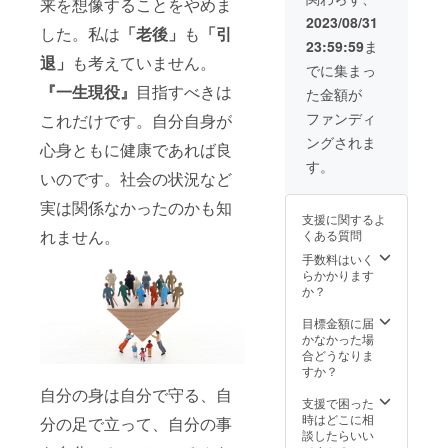
ス、ス
来を想像することをやめま
NMN
品名：
テアリ
125mg
2023/08/31
した。私は
「老後」
も
「引
SIMPLE
ン酸カ
配合）
23:59:59
ま
NMN
ルシウ
賞味期
退」
も考えていません。
5000 名
ム、微
限：
でに集まっ
称：β-
粒酸化
2025年
『一生現役』
目指すべきは
た金額が
ニコチ
ケイ素
6月
ンアミ
内容量
ファンディ
これだけです。自分自身が
ド・モ
（1
ングされま
ノヌク
袋）：
心身ともに健康であれば良
レオチ
12g (1
す。
ド含有
いのです。社会の状況など
粒
加工食
300mg
実は関係なかったのかも知
品 原材
× 40粒
支援に関するよ
料名：
／ 1袋
れません。
くある質問
β-ニコ
あたり
チンア
NMN
手数料はいく
ミド・
5000m
らかかります
モノヌ
g ／ 1粒
か？
クレオ
あたり
チド
NMN
目標金額に届
（国内
125mg
かなかった場
製
配合）
合どうなりま
造）、
賞味期
すか？
デキス
限：
自分の身は自分で守る、自
トリン
2025年
支援で困った
／セル
6月
時はどこに相
分の足で立って、自分の事
ロー
談したらいい
ス、ス