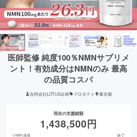
医師監修 純度100％NMNサプリメ
ント！有効成分はNMNのみ 最高
の品質コスパ
合同会社LOTUS企画
プロダクト
東京都
現在の支援総額
1,438,500
円
終了
1,438
%達成