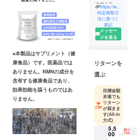
京都八王子
https://www.lotus-kikaku.com/
市で創業し
特定商取引
ました。
法に基づく
表記
CAMPFIRE
メッセー
でのプロ
ジを送る
ジェクトを
過去に16度
実施してお
※本製品はサプリメント（健
ります。
康食品）です。医薬品では
リターンを
東京都八王
ありません。NMNの成分を
子市にオ
選ぶ
フィスを構
含有する健康食品であり、
え、インテ
効果効能を謳うものではあ
目標金額
リアや雑
未達でも
りません。
貨、ガ
リターン
ジェットな
が届きま
す
(All-in
どの輸入を
方式)
していま
5,5
す。「みな
残り
00
169
さまの暮ら
円