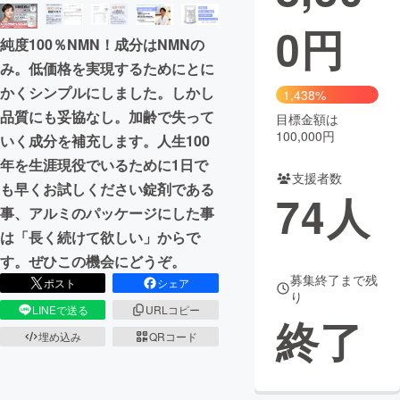
0
円
まちづくり・地域活性化
純度100％NMN！成分はNMNの
み。低価格を実現するためにとに
CAMPFIRE for Social Good
CAMPFIRE Creation
かくシンプルにしました。しかし
1,438%
CAMPFIREふるさと納税
machi-ya
コミュニティ
品質にも妥協なし。加齢で失って
目標金額は
100,000円
いく成分を補充します。人生100
年を生涯現役でいるために1日で
支援者数
も早くお試しください錠剤である
74
人
事、アルミのパッケージにした事
は「長く続けて欲しい」からで
す。ぜひこの機会にどうぞ。
募集終了まで残
ポスト
シェア
り
LINEで送る
URLコピー
終了
埋め込み
QRコード