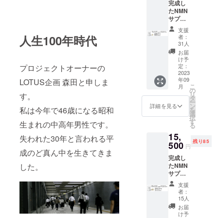
しにちょっ
完成し
たNMN
と便利で、
サプリ
ちょっと楽
メント
支援
(SIMPL
しいもの」
人生100年時代
者：
E NMN
31人
をコンセプ
5000) 1
お届
トに日々営
袋（40
け予
粒） ×
定：
業していま
プロジェクトオーナーの
3（120
2023
す。
年09
粒） ／
LOTUS企画 森田と申しま
こ
月
1粒
の
リ
す。
（NMN
タ
・特商法に
ー
125mg
ン
詳細を見る
私は今年で46歳になる昭和
関する情報
を
）あた
選
択
り 45.8
記載につい
す
生まれの中高年男性です。
る
円 商品
て
15,
名：
失われた30年と言われる平
合同会社
残り85
SIMPLE
500
円
NMN
成のど真ん中を生きてきま
LOTUS企画
完成し
5000 名
代表者 森田
たNMN
した。
称：β-
サプリ
知浩
ニコチ
メント
ンアミ
お問い合わ
支援
(SIMPL
ド・モ
者：
せ先 ：
E NMN
ノヌク
15人
5000) 1
レオチ
info@lotus-
お届
袋（40
ド含有
け予
kikaku.com