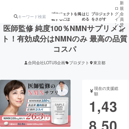
新
ロ
規
グ
会
プロジェクトを掲
はじ
プロジェクト
/
載するには
める
をさがす
イ
員
ン
登
医師監修 純度100％NMNサプリメン
録
ト！有効成分はNMNのみ 最高の品質
コスパ
人気のプロ
注目のリ
注目の新着プロ
募集終了が近いプ
もうすぐ公開
ジェクト
ターン
ジェクト
ロジェクト
されます
合同会社LOTUS企画
プロダクト
東京都
アート・写真
音楽
現在の支援総
テクノロジー・ガジェット
ゲーム・サ
額
1,43
映像・映画
書籍・雑誌
8,50
ビジネス・起業
チャレンジ