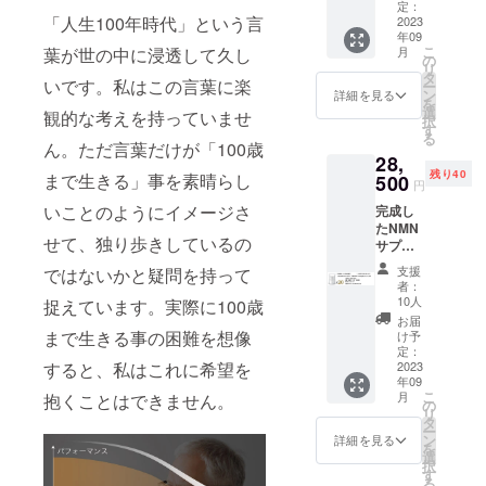
粒） ×
加工食
定：
「人生100年時代」という言
10（40
2023
品 原材
年09
0粒）
料名：
よろしくお
こ
月
葉が世の中に浸透して久し
／ 1粒
β-ニコ
の
願いしま
リ
（NMN
チンア
タ
いです。私はこの言葉に楽
ー
125mg
す。
ミド・
ン
詳細を見る
を
）あた
モノヌ
選
観的な考えを持っていませ
択
り 38.7
クレオ
す
る
円 商品
チド
ん。ただ言葉だけが「100歳
28,
名：
（国内
残り40
SIMPLE
まで生きる」事を素晴らし
500
製
円
NMN
造）、
いことのようにイメージさ
完成し
5000 名
デキス
たNMN
称：β-
トリン
せて、独り歩きしているの
サプリ
ニコチ
／セル
メント
ンアミ
ロー
支援
ではないかと疑問を持って
(SIMPL
ド・モ
ス、ス
者：
E NMN
ノヌク
テアリ
10人
捉えています。実際に100歳
5000) 1
レオチ
ン酸カ
お届
袋（40
ド含有
まで生きる事の困難を想像
ルシウ
け予
粒） ×
加工食
定：
ム、微
20（80
2023
すると、私はこれに希望を
品 原材
粒酸化
年09
0粒）
料名：
ケイ素
こ
月
抱くことはできません。
／ 1粒
β-ニコ
の
内容量
リ
（NMN
チンア
タ
（1
ー
125mg
ミド・
ン
袋）：
詳細を見る
を
）あた
モノヌ
選
12g
択
り 35.6
クレオ
す
(300mg
る