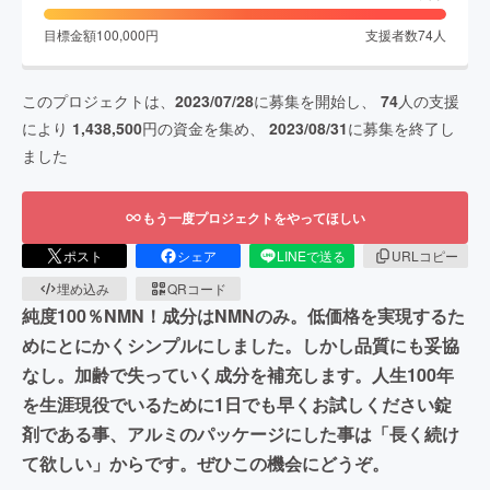
目標金額
100,000
円
支援者数
74
人
このプロジェクトは、
2023/07/28
に募集を開始し、
74
人の支援
により
1,438,500
円の資金を集め、
2023/08/31
に募集を終了し
ました
もう一度プロジェクトをやってほしい
ポスト
シェア
LINEで送る
URLコピー
埋め込み
QRコード
純度100％NMN！成分はNMNのみ。低価格を実現するた
めにとにかくシンプルにしました。しかし品質にも妥協
なし。加齢で失っていく成分を補充します。人生100年
を生涯現役でいるために1日でも早くお試しください錠
剤である事、アルミのパッケージにした事は「長く続け
て欲しい」からです。ぜひこの機会にどうぞ。