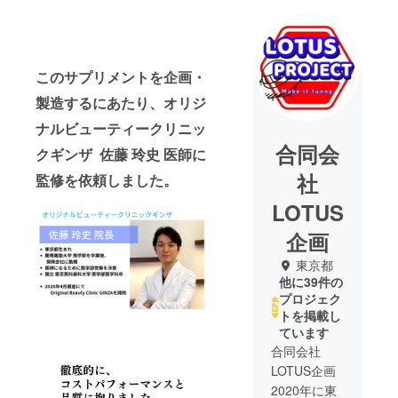
このサプリメントを企画・
製造するにあたり、オリジ
ナルビューティークリニッ
合同会
クギンザ 佐藤 玲史 医師に
社
監修を依頼しました。
LOTUS
企画
東京都
他に39件の
プロジェク
トを掲載し
ています
合同会社
LOTUS企画
2020年に東