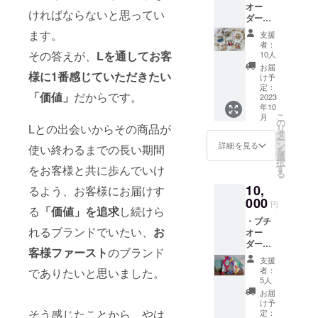
オー
合金素
ければならないと思ってい
ダーで
材＋金
作る
色メッ
ます。
支援
「アフ
キ） プ
者：
リカ布
チアフ
その答えが、
Lを通してお客
10人
ピアス/
リカ布
お届
イヤリ
様に1番感じていただきたい
とLロゴ
け予
ング」
の
定：
「価値」
だからです。
→30種
2023
チャー
年10
類以上
ム、
こ
月
のカボ
ハート
の
Lとの出会いからその商品が
リ
ショ
と星の
タ
ー
ン・
プチ
ン
詳細を見る
使い終わるまでの長い期間
を
布・ピ
チャー
選
択
アスor
ムもつ
す
をお客様と共に歩んでいけ
る
イヤリ
いてま
10,
ング、
るよう、お客様にお届けす
すよ！
をお選
000
プチア
円
る
「価値」を追求
し続けら
びいた
フリカ
・プチ
だけま
布は20
れるブランドでいたい、
お
オー
す！
種類以
ダーで
（画像
上の
客様ファースト
のブランド
作る
は一例
Woodin
支援
「アフ
で
を使用
者：
でありたいと思いました。
リカ布
す！）
しまし
5人
スカー
ご注文
た。 布
お届
フ」 →
いただ
とプチ
け予
お好き
そう感じたことから、やは
きまし
定：
チャー