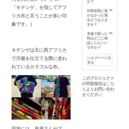
屋のア
ボショ
か？
Lのロゴ
ただけ
フリカ
ン・
は横
「キテンゲ」を指してアフ
ないの
布ブラ
布・ピ
目標金額に届
３.2cm
です
ンド
アス/イ
リカ布と言うことが多い印
かなかった場
×縦
が、も
〝L〟オ
ヤリン
合どうなりま
３.5cm
しご希
象です。）
リジナ
グお選
すか？
・素材
望があ
ル
びいた
は亜鉛
りまし
チャー
だけま
支援で困った
合金素
たら
ム （サ
す。 ・
時はどこに相
材＋金
チャー
イズ
QUE
談したらいい
色メッ
ムのみ
は、全
SERA
ですか？
キ） プ
でした
キテンゲは主に西アフリカ
長
SERA
チアフ
らご希
11cm。
さんと
リカ布
望承る
で洋服を仕立てる際に使わ
ヘルプページを
Lのロゴ
のコラ
とLロゴ
ことも
見る
は横
ボ企画
れているカラフルな布。
の
可能で
３.2cm
第二
チャー
す！備
×縦
弾！ ク
ム、
考欄へ
このプロジェクト
３.5cm
ロシュ
ハート
の記載
の問題報告は
こち
・素材
バック×
と星の
をお願
は亜鉛
ら
よりお問い合わ
アフリ
プチ
い致し
合金素
カ布 →
チャー
せください
ます！
材＋金
毛糸の
ムもつ
・名古
色メッ
色
いてま
屋のア
キ） プ
（ベー
すよ！
フリカ
チアフ
スの色
プチア
布ブラ
リカ布
とお花
フリカ
ンド
とLロゴ
の2種
布は20
〝L〟オ
の
類、合
種類以
リジナ
現地には、布屋さんがズ