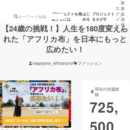
新
ロ
規
グ
会
プロジェクトを掲
はじ
プロジェクト
/
載するには
める
をさがす
イ
員
ン
登
【24歳の挑戦！】人生を180度変えら
録
れた「アフリカ布」を日本にもっと
広めたい！
人気のプロ
注目のリ
注目の新着プロ
募集終了が近いプ
もうすぐ公開
ジェクト
ターン
ジェクト
ロジェクト
されます
nagoyano_africanunol
ファッション
アート・写真
音楽
現在の支援総
テクノロジー・ガジェット
ゲーム・サ
額
725,
映像・映画
書籍・雑誌
500
ビジネス・起業
チャレンジ