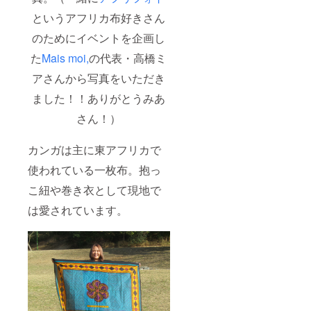
りまし
ム （サ
い致し
発送
たら
イズ
ます！
というアフリカ布好きさん
は、プ
チャー
は、全
・名古
ロジェ
ムのみ
長
のためにイベントを企画し
屋のア
クト後
でした
11cm。
フリカ
になり
た
Mais moi,
の代表・高橋ミ
らご希
Lのロゴ
布ブラ
ます
望承る
は横
ンド
が、
アさんから写真をいただき
ことも
３.2cm
〝L〟オ
オー
可能で
×縦
リジナ
ダー内
ました！！ありがとうみあ
す！備
３.5cm
ルス
容の承
考欄へ
・素材
テッ
りはご
さん！）
の記載
は亜鉛
カー
購入後
をお願
合金素
（サイ
すぐに
い致し
材＋金
カンガは主に東アフリカで
ズは
開始い
ます！
色メッ
8cm×5
ただけ
・名古
使われている一枚布。抱っ
キ） プ
cm） ・
ます。
屋のア
チアフ
お礼の
（ご注
こ紐や巻き衣として現地で
フリカ
リカ布
メッ
文いた
布ブラ
とLロゴ
セージ
だくタ
は愛されています。
ンド
の
ご注文
イミン
〝L〟オ
チャー
いただ
グでお
リジナ
ム、
きまし
選びい
ルス
ハート
たお客
ただけ
テッ
と星の
様には
布の種
カー
プチ
こちら
類が異
（サイ
チャー
から、
なりま
ズは
ムもつ
ご購入
すので
8cm×5
いてま
時にご
予めご