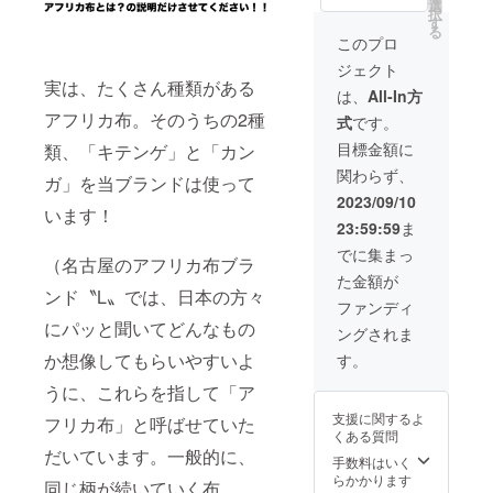
胸囲
な布で
選
ポケッ
色メッ
をお願
択
約
ご注文
す
トには
キ） プ
い致し
る
102cm
いただ
２枚ほ
このプロ
チアフ
ます！
袖幅 約
けま
ど。 ※
リカ布
・名古
ジェクト
42cm
す！デ
小銭と
とLロゴ
屋のア
実は、たくさん種類がある
着丈
ザイン
お札を
は、
All-In方
の
フリカ
約
も今回
入れた
チャー
布ブラ
アフリカ布。そのうちの2種
式
です。
67.5cm
のクラ
場合は
ム、
ンド
袖丈
ファン
多少、
目標金額に
ハート
類、「キテンゲ」と「カン
〝L〟オ
約25cm
でパ
入れれ
と星の
リジナ
関わらず、
＜Mサ
ワー
ガ」を当ブランドは使って
る枚数
プチ
ルス
イズ＞
アッ
などは
2023/09/10
チャー
テッ
肩幅 約
います！
プ！サ
異なり
ムもつ
カー
23:59:59
ま
39cm
イズは
ます。
いてま
（サイ
身幅 約
全長
・名古
でに集まっ
すよ！
ズは
（名古屋のアフリカ布ブラ
100cm
120cm
屋のア
プチア
8cm×5
た金額が
胸囲
×幅5cm
フリカ
フリカ
cm） ・
ンド〝L〟では、日本の方々
約
・プチ
布ブラ
ファンディ
布は20
お礼の
121cm
オー
ンド
種類以
にパッと聞いてどんなもの
メッ
ングされま
袖幅
ダーで
〝L〟オ
上の
セージ
約
作る
リジナ
か想像してもらいやすいよ
す。
Woodin
34.5cm
「アフ
ル
を使用
着丈
うに、これらを指して「ア
リカ布
チャー
しまし
約
ピアス/
ム （サ
た。 布
支援に関するよ
フリカ布」と呼ばせていた
57.5cm
イヤリ
イズ
とプチ
くある質問
袖丈
ング」
は、全
チャー
だいています。一般的に、
約21cm
→お好
手数料はいく
長
ムはお
・名古
きなカ
らかかります
11cm。
選びい
同じ柄が続いていく布、