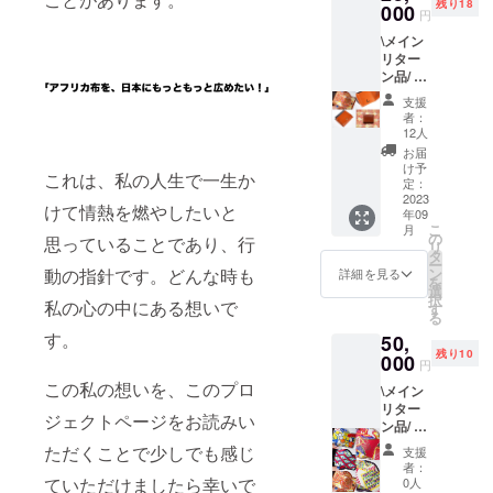
メール
残り18
（ベー
000
11cm。
プチ
です
円
屋のア
アドレ
スの色
Lのロゴ
チャー
が、も
フリカ
ス宛に
\メイン
とお花
は横
ムもつ
しご希
布ブラ
連絡さ
リター
の2種
３.2cm
いてま
望があ
ンド
せてい
ン品/ ・
類、合
×縦
すよ！
りまし
〝L〟オ
ただき
牛革×ア
計3種
３.5cm
プチア
たら
支援
リジナ
ます。
フリカ
類）と
・素材
フリカ
者：
チャー
ルス
発送
布「ミ
アフリ
は亜鉛
12人
布は20
ムのみ
テッ
は、プ
ニ財
カ布を
合金素
種類以
お届
でした
カー
ロジェ
布」 →
お選び
材＋金
け予
上の
らご希
（サイ
これは、私の人生で一生か
クト後
全5種類
いただ
定：
色メッ
Woodin
望承る
ズは
になり
からお
2023
けま
キ） プ
を使用
ことも
けて情熱を燃やしたいと
8cm×5
年09
ます
選びい
す！サ
チアフ
しまし
可能で
cm） ・
こ
月
が、
ただけ
イズ
の
リカ布
た。 布
思っていることであり、行
す！備
お礼の
リ
オー
ます！
は、縦
タ
とLロゴ
とプチ
考欄へ
メッ
ー
ダー内
サイズ
25.5cm
ン
動の指針です。どんな時も
の
詳細を見る
チャー
の記載
セージ
を
容の承
は横幅
×横
選
チャー
ムはお
をお願
択
りはご
8cm×縦
私の心の中にある想いで
25.5cm
す
ム、
選びい
い致し
る
購入後
8cm×厚
紐の長
ハート
ただけ
ます！
す。
50,
すぐに
さ
さ
と星の
ないの
・名古
残り10
開始い
3.5cm
000
112cm
プチ
です
円
屋のア
ただけ
になり
（伸ば
チャー
が、も
フリカ
この私の想いを、このプロ
\メイン
ます。
ます！
すと
ムもつ
しご希
布ブラ
リター
（ご注
カード
60cm
いてま
望があ
ジェクトページをお読みい
ンド
ン品/ ・
文いた
入れの
程、毛
すよ！
りまし
〝L〟オ
牛革×ア
だくタ
ポケッ
糸を編
プチア
ただくことで少しでも感じ
たら
支援
リジナ
フリカ
イミン
トは内
んでい
フリカ
者：
チャー
ルス
布「ミ
グでお
側に3
ていただけましたら幸いで
るので
0人
布は20
ムのみ
テッ