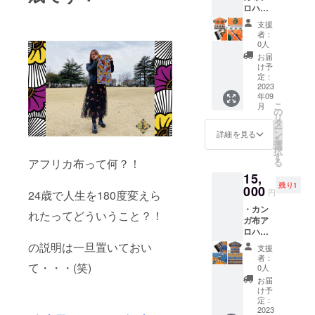
いてま
望があ
を使用
時にご
す！備
ロハ
57.5cm
×縦
すよ！
りまし
しまし
入力い
考欄へ
シャ
袖丈
３.5cm
プチア
たら
支援
た。 布
ただく
の記載
ツ M
約21cm
・素材
フリカ
者：
チャー
とプチ
メール
をお願
サイズ
・名古
は亜鉛
0人
布は20
ムのみ
チャー
アドレ
い致し
⑧ ★サ
屋のア
合金素
種類以
お届
でした
ムはお
ス宛に
ます！
イズ詳
フリカ
材＋金
け予
上の
らご希
選びい
連絡さ
・名古
細 ＜M
布ブラ
定：
色メッ
Woodin
望承る
ただけ
せてい
屋のア
サイズ
2023
ンド
キ） プ
を使用
ことも
ないの
ただき
フリカ
年09
＞ 肩幅
〝L〟オ
チアフ
しまし
可能で
です
こ
ます。
月
布ブラ
約39cm
リジナ
の
リカ布
た。 布
す！備
が、も
リ
発送
ンド
身幅 約
ル
タ
とLロゴ
とプチ
考欄へ
しご希
ー
は、プ
〝L〟オ
100cm
チャー
ン
の
詳細を見る
チャー
の記載
望があ
を
ロジェ
リジナ
胸囲
ム （サ
選
チャー
ムはお
をお願
りまし
択
クト後
ルス
約
イズ
す
ム、
選びい
い致し
たら
る
アフリカ布って何？！
になり
テッ
121cm
は、全
ハート
ただけ
ます！
チャー
ます
カー
15,
袖幅
長
と星の
ないの
・名古
ムのみ
が、
（サイ
残り1
約
000
11cm。
プチ
です
円
屋のア
24歳で人生を180度変えら
でした
オー
ズは
34.5cm
Lのロゴ
チャー
が、も
フリカ
らご希
ダー内
8cm×5
・カン
着丈
は横
ムもつ
れたってどういうこと？！
しご希
布ブラ
望承る
容の承
cm） ・
ガ布ア
約
３.2cm
いてま
望があ
ンド
ことも
りはご
お礼の
ロハ
57.5cm
×縦
すよ！
りまし
〝L〟オ
可能で
購入後
メッ
シャ
袖丈
３.5cm
の説明は一旦置いておい
プチア
たら
支援
リジナ
す！備
すぐに
セージ
ツ M
約21cm
・素材
フリカ
者：
チャー
ルス
考欄へ
開始い
サイズ
て・・・(笑)
・名古
は亜鉛
0人
布は20
ムのみ
テッ
の記載
ただけ
⑨ ★サ
屋のア
合金素
種類以
お届
でした
カー
をお願
ます。
イズ詳
フリカ
材＋金
け予
上の
らご希
（サイ
い致し
（ご注
細 ＜M
布ブラ
定：
色メッ
Woodin
望承る
ズは
ます！
文いた
サイズ
2023
ンド
キ） プ
を使用