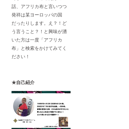
力いた
だく
話、アフリカ布と言いつつ
メール
発祥は某ヨーロッパの国
アドレ
ス宛に
だったりします。え？！ど
連絡さ
せてい
う言うこと？！と興味が湧
ただき
ます。
いた方は一度「アフリカ
発送
は、プ
布」と検索をかけてみてく
ロジェ
ださい！
クト後
になり
ます
が、
オー
ダー内
★自己紹介
容の承
りはご
購入後
すぐに
開始い
ただけ
ます。
（ご注
文いた
だくタ