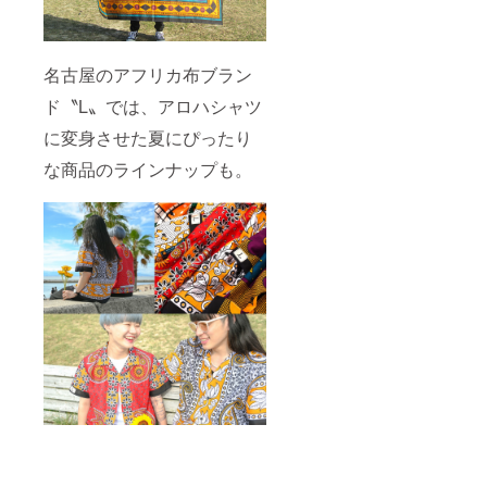
cm） ・
すよ！
入力い
了承く
お礼の
プチア
ただく
ださい
メッ
フリカ
メール
ませ）
セージ
布は20
アドレ
名古屋のアフリカ布ブラン
種類以
ス宛に
上の
連絡さ
ド〝L〟では、アロハシャツ
Woodin
せてい
を使用
ただき
に変身させた夏にぴったり
しまし
ます。
た。 布
発送
な商品のラインナップも。
とプチ
は、プ
チャー
ロジェ
ムはお
クト後
選びい
になり
ただけ
ます
ないの
が、
です
オー
が、も
ダー内
しご希
容の承
望があ
りはご
りまし
購入後
たら
すぐに
チャー
開始い
ムのみ
ただけ
でした
ます。
ら承れ
（ご注
ます！
文いた
備考欄
だくタ