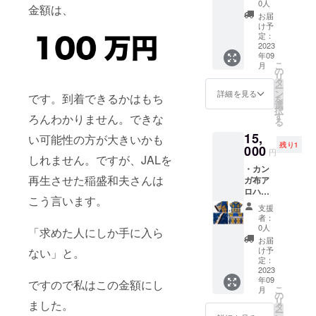
サイズ
・名古
アスor
0人
種類以
イズ
金額は、
⑤ ★サ
屋のア
イヤリ
上の
お届
は、全
イズ詳
フリカ
ング、
け予
Woodin
長
細 ＜M
布ブラ
定：
をお選
を使用
11cm。
サイズ
2023
ンド
びいた
しまし
Lのロゴ
年09
＞ 肩幅
〝L〟オ
だけま
た。 布
は横
こ
月
約39cm
リジナ
の
す！
とプチ
３.2cm
リ
身幅 約
ル
タ
（画像
チャー
×縦
ー
100cm
チャー
ン
は一例
詳細を見る
ムはお
です。到着できるかはもち
３.5cm
を
胸囲
ム （サ
選
で
選びい
・素材
択
約
イズ
す
す！）
ろんわかりません。できな
ただけ
は亜鉛
る
121cm
は、全
・名古
ないの
合金素
15,
袖幅
い可能性の方が大きいかも
長
屋のア
です
材＋金
残り1
約
000
11cm。
フリカ
が、も
円
色メッ
しれません。ですが、JALを
34.5cm
Lのロゴ
布ブラ
しご希
キ） プ
・カン
着丈
は横
ンド
望があ
チアフ
再生させた稲盛和夫さんは
ガ布ア
約
３.2cm
〝L〟オ
りまし
リカ布
ロハ
57.5cm
×縦
リジナ
たら
とLロゴ
こう言います。
シャ
袖丈
３.5cm
ル
チャー
支援
の
ツ M
約21cm
・素材
チャー
者：
ムのみ
チャー
サイズ
・名古
は亜鉛
0人
ム （サ
「求めた人にしか手に入ら
でした
ム、
⑥ ★サ
屋のア
合金素
イズ
お届
らご希
ハート
イズ詳
フリカ
材＋金
け予
ない」と。
は、全
望承る
と星の
細 ＜M
布ブラ
定：
色メッ
長
ことも
プチ
サイズ
2023
ンド
キ） プ
11cm。
可能で
チャー
年09
＞ 肩幅
ですので私はこの金額にし
〝L〟オ
チアフ
Lのロゴ
す！備
ムもつ
こ
月
約39cm
リジナ
の
リカ布
は横
考欄へ
いてま
リ
ました。
身幅 約
ル
タ
とLロゴ
３.2cm
の記載
すよ！
ー
100cm