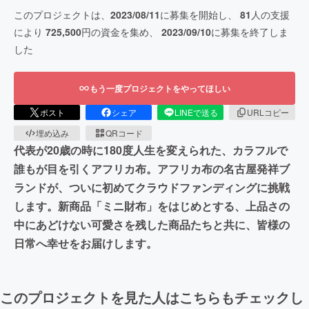
このプロジェクトは、
2023/08/11
に募集を開始し、
81
人の支援
により
725,500
円の資金を集め、
2023/09/10
に募集を終了しま
した
もう一度プロジェクトをやってほしい
ポスト
シェア
LINEで送る
URLコピー
埋め込み
QRコード
代表が20歳の時に180度人生を変えられた、カラフルで
誰もが目を引くアフリカ布。アフリカ布の名古屋発祥ブ
ランドが、ついに初めてクラウドファンディングに挑戦
します。新商品「ミニ財布」をはじめとする、上品さの
中にあどけない可愛さを残した商品たちと共に、皆様の
日常へ幸せをお届けします。
このプロジェクトを見た人はこちらもチェックし