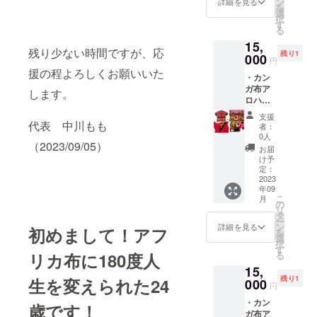
チャー
ン
の
詳細を見る
×縦
をお願
プチア
を
胸囲
ム （サ
選
チャー
３.5cm
い致し
フリカ
択
約
イズ
す
ム、
・・素
ます！
布は20
る
121cm
は、全
ハート
材は亜
・名古
種類以
15,
袖幅
長
と星の
鉛合金
屋のア
残り少ない時間ですが、応
上の
残り1
約
000
11cm。
プチ
素材＋
円
フリカ
Woodin
34.5cm
Lのロゴ
チャー
援の程よろしくお願いいた
金色
布ブラ
を使用
・カン
着丈
は横
ムもつ
メッ
ンド
しまし
ガ布ア
約
３.2cm
します。
いてま
キ） プ
〝L〟オ
た。 布
ロハ
57.5cm
×縦
すよ！
チアフ
リジナ
とプチ
シャ
袖丈
３.5cm
プチア
リカ布
支援
ルス
チャー
ツ M
代表 中川もも
約21cm
・素材
フリカ
者：
とLロゴ
テッ
ムはお
サイズ
・名古
は亜鉛
0人
布は20
の
カー
選びい
（2023/09/05）
⑦ ★サ
屋のア
合金素
種類以
お届
チャー
（サイ
ただけ
イズ詳
フリカ
材＋金
け予
上の
ム、
ズは
ないの
細 ＜M
布ブラ
定：
色メッ
Woodin
ハート
8cm×5
です
サイズ
2023
ンド
キ） プ
を使用
と星の
cm） ・
が、も
年09
＞ 肩幅
〝L〟オ
チアフ
しまし
プチ
お礼の
こ
しご希
月
約39cm
リジナ
の
リカ布
た。 布
チャー
メッ
リ
望があ
身幅 約
ル
タ
とLロゴ
とプチ
ムもつ
セージ
ー
りまし
100cm
チャー
ン
の
詳細を見る
チャー
初めまして！アフ
いてま
ご注文
を
たら
胸囲
ム （サ
選
チャー
ムはお
すよ！
いただ
択
チャー
約
イズ
す
ム、
選びい
プチア
きまし
リカ布に180度人
る
ムのみ
121cm
は、全
ハート
ただけ
フリカ
たお客
でした
15,
袖幅
長
と星の
ないの
布は20
様には
らご希
残り1
生を変えられた24
約
000
11cm。
プチ
です
円
種類以
こちら
望承る
34.5cm
Lのロゴ
チャー
が、も
上の
から、
ことも
・カン
着丈
は横
歳です！
ムもつ
しご希
Woodin
ご購入
可能で
ガ布ア
約
３.2cm