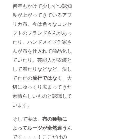
にてお
イミン
何年もかけて少しずつ認知
知らせ
グでお
くださ
選びい
度が上がってきているアフ
い！ ・
ただけ
名古屋
布の種
リカ布。今は色々なコンセ
のアフ
類が異
リカ布
なりま
プトのブランドさんがあっ
ブラン
すので
ド〝L〟
たり、ハンドメイド作家さ
予めご
オリジ
了承く
んが布を仕入れて商品化し
ナルス
ださい
テッ
ませ）
ていたり。芸能人が衣装と
カー
（サイ
して着たりなどなど、決し
ズは
8cm×5
てただの
流行ではなく
、大
cm） ・
お礼の
切にゆっくり広まってきた
メッ
素晴らしいものと認識して
セージ
★ご注
います。
文いた
だきま
したお
そして実は、
布の種類に
客様に
は、ご
よってルーツが全然違う
ん
購入時
にご入
です・・・！ここだけの