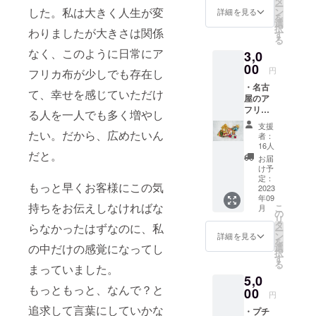
タ
ー
cm） ・
した。私は大きく人生が変
ン
詳細を見る
を
お礼の
選
択
わりましたが大きさは関係
メッ
す
る
セージ
なく、このように日常にア
3,0
00
円
フリカ布が少しでも存在し
・名古
て、幸せを感じていただけ
屋のア
フリカ
る人を一人でも多く増やし
布ブラ
支援
ンド
たい。だから、広めたいん
者：
〝L〟オ
16人
だと。
リジナ
お届
ル
け予
チャー
定：
もっと早くお客様にこの気
ム （サ
2023
年09
イズ
持ちをお伝えしなければな
こ
月
は、全
の
リ
長
タ
らなかったはずなのに、私
ー
11cm。
ン
詳細を見る
を
Lのロゴ
選
の中だけの感覚になってし
択
は横
す
る
３.2cm
まっていました。
5,0
×縦
もっともっと、なんで？と
３.5cm
00
円
・素材
追求して言葉にしていかな
・プチ
は亜鉛