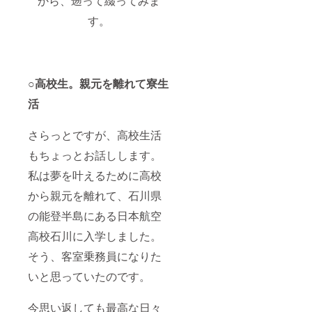
から、遡って綴ってみま
りまし
たら遠
す。
慮なく
おっ
しゃっ
てくだ
さい！
金額の
○高校生。親元を離れて寮生
変更は
活
システ
ム上で
きませ
さらっとですが、高校生活
んが、
ご注文
もちょっとお話しします。
いただ
く商品
私は夢を叶えるために高校
のライ
ンナッ
から親元を離れて、石川県
プを減
らすこ
の能登半島にある日本航空
とは可
高校石川に入学しました。
能で
す！備
そう、客室乗務員になりた
考欄に
てお知
いと思っていたのです。
らせく
ださい
ね。 ★
今思い返しても最高な日々