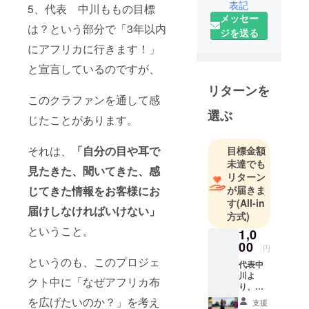
表記
5、代表 中川ももの目標
は1歳児の
メッセー
母、中川も
は？という部分で「3年以内
ジを送る
も（24
にアフリカに行きます！」
歳）。
と宣言しているのですが、
リターンを
このクラファンを通して感
選ぶ
じたことがあります。
それは、
「自分の目や耳で
目標金額
未達でも
見たきた、聞いてきた、感
リターン
が届きま
じてきた情報をお客様にお
す
(All-in
届けしなければいけない」
方式)
ということ。
1,0
00
円
というのも、このプロジェ
代表中
川よ
クト中に「なぜアフリカ布
り、お
礼の
を広げたいのか？」を考え
支援
メール