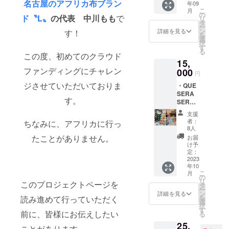
ことも
8cm×5
名古屋のアフリカ布ブラン
・名古
だくタ
年09
＞ 肩幅
〝L〟オ
チアフ
しまし
可能で
cm） ・
こ
屋のア
月
イミン
約39cm
リジナ
の
リカ布
た。 布
す！備
ド〝L〟
の代表 中川もも
で
お礼の
リ
フリカ
グでお
身幅 約
ル
タ
とLロゴ
とプチ
考欄へ
メッ
ー
布ブラ
選びい
100cm
チャー
ン
の
詳細を見る
す！
チャー
の記載
セージ
を
ンド
ただけ
胸囲
ム （サ
選
チャー
ムはお
をお願
択
〝L〟オ
布の種
約
イズ
す
ム、
選びい
い致し
る
リジナ
類が異
121cm
は、全
この度、初めてのクラウド
ハート
ただけ
ます！
ルス
なりま
15,
袖幅
長
と星の
ないの
・名古
テッ
すので
ファンディングにチャレン
約
000
11cm。
プチ
です
円
屋のア
カー
予めご
34.5cm
Lのロゴ
チャー
が、も
フリカ
（サイ
ジさせていただいておりま
了承く
・QUE
着丈
は横
ムもつ
しご希
布ブラ
ズは
ださい
SERA
約
３.2cm
いてま
望があ
ンド
す。
8cm×5
ませ︎）
SERA
57.5cm
×縦
すよ！
りまし
〝L〟オ
cm） ・
さんと
袖丈
３.5cm
プチア
たら
支援
リジナ
お礼の
のコラ
約21cm
・素材
フリカ
者：
チャー
ちなみに、アフリカに行っ
ルス
メッ
ボ企画
・名古
は亜鉛
8人
布は20
ムのみ
テッ
セージ
第二
屋のア
合金素
たことがありません。
種類以
お届
でした
カー
ご注文
弾！ ク
フリカ
材＋金
け予
上の
らご希
（サイ
いただ
ロシュ
布ブラ
定：
色メッ
Woodin
望承る
ズは
きまし
バック×
2023
ンド
キ） プ
を使用
ことも
8cm×5
たお客
年10
アフリ
〝L〟オ
チアフ
しまし
可能で
cm） ・
こ
月
様には
カ布
リジナ
の
リカ布
た。 布
す！備
お礼の
リ
こちら
このプロジェクトページを
「クロ
ル
タ
とLロゴ
とプチ
考欄へ
メッ
ー
から、
シュ
チャー
ン
の
詳細を見る
チャー
の記載
セージ
を
読み進めて行っていただく
ご購入
バッ
ム （サ
選
チャー
ムはお
をお願
択
時にご
ク」 →
イズ
す
ム、
選びい
い致し
前に、皆様にお伝えしたい
る
入力い
毛糸の
は、全
ハート
ただけ
ます！
ただく
25,
色
長
と星の
ないの
ことがあります。
・名古