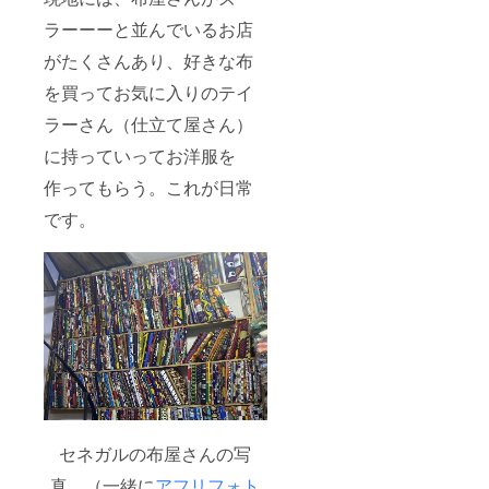
チャー
計3種
上の
ルス
ム、
類）と
Woodin
テッ
ラーーーと並んでいるお店
ハート
アフリ
を使用
カー
と星の
カ布を
しまし
がたくさんあり、好きな布
（サイ
プチ
お選び
た。 布
ズは
チャー
を買ってお気に入りのテイ
いただ
とプチ
8cm×5
ムもつ
けま
チャー
cm） ・
ラーさん（仕立て屋さん）
いてま
す！サ
ムはお
お礼の
すよ！
イズ
選びい
メッ
に持っていってお洋服を
プチア
は、縦
ただけ
セージ
フリカ
25.5cm
ないの
ご注文
作ってもらう。これが日常
布は20
×横
です
いただ
種類以
25.5cm
が、も
です。
きまし
上の
紐の長
しご希
たお客
Woodin
さ
望があ
様には
を使用
112cm
りまし
こちら
しまし
（伸ば
たら
から、
た。 布
すと
チャー
ご購入
とプチ
60cm
ムのみ
時にご
チャー
程） ・
でした
入力い
ムはお
名古屋
らご希
ただく
選びい
のアフ
望承る
メール
ただけ
リカ布
ことも
アドレ
ないの
ブラン
可能で
ス宛に
です
ド〝L〟
す！備
連絡さ
が、も
オリジ
考欄へ
せてい
セネガルの布屋さんの写
しご希
ナル
の記載
ただき
望があ
チャー
をお願
ます。
真。（一緒に
アフリフォト