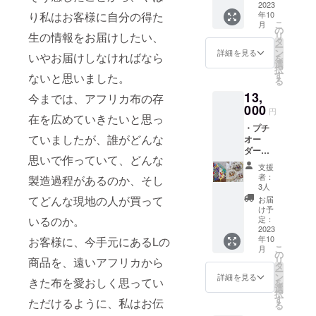
な布で
2023
たお客
ムはお
年10
り私はお客様に自分の得た
アフリ
様には
選びい
こ
月
カ布ス
こちら
の
ただけ
リ
生の情報をお届けしたい、
カーフ
から、
タ
ないの
ー
をご注
ご購入
ン
です
詳細を見る
いやお届けしなければなら
を
文いた
時にご
選
が、も
択
だけま
入力い
す
しご希
ないと思いました。
る
す！デ
ただく
望があ
13,
ザイン
メール
今までは、アフリカ布の存
りまし
も今回
000
アドレ
たら
円
在を広めていきたいと思っ
のクラ
ス宛に
チャー
・プチ
ファン
連絡さ
ムのみ
ていましたが、誰がどんな
オー
でパ
せてい
でした
ダーで
ワー
ただき
らご希
思いで作っていて、どんな
作る
アッ
ます。
望承る
支援
「アフ
プ！サ
発送
ことも
者：
製造過程があるのか、そし
リカ布
イズは
は、プ
3人
可能で
スカー
全長
ロジェ
てどんな現地の人が買って
す！備
お届
フ」 →
120cm
クト後
け予
考欄へ
お好き
×幅5cm
定：
いるのか。
になり
の記載
な布で
2023
です。
ます
をお願
年10
お客様に、今手元にあるLの
アフリ
・名古
が、
い致し
こ
月
カ布ス
屋のア
の
オー
ます！
リ
商品を、遠いアフリカから
カーフ
フリカ
タ
ダー内
・名古
ー
をご注
布ブラ
ン
容の承
詳細を見る
屋のア
きた布を愛おしく思ってい
を
文いた
ンド
選
りはご
フリカ
択
だけま
〝L〟オ
す
購入後
布ブラ
ただけるように、私はお伝
る
す！デ
リジナ
すぐに
ンド