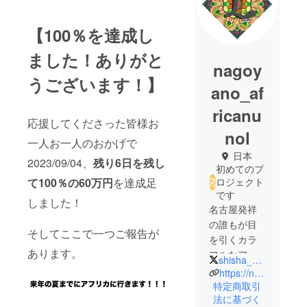
【100％を達成し
ました！ありがと
nagoy
うございます！】
ano_af
ricanu
応援してくださった皆様お
nol
一人お一人のおかげで
日本
2023/09/04、
残り6日を残し
初めてのプ
て100％の60万円
を達成足
ロジェクト
です
しました！
名古屋発祥
の誰もが目
そしてここで一つご報告が
を引くカラ
あります。
フルなアフ
shisha_momo428
リカ布を
https://nagoyaafrica.shopselect.net/
使ったブラ
特定商取引
法に基づく
ンド。代表