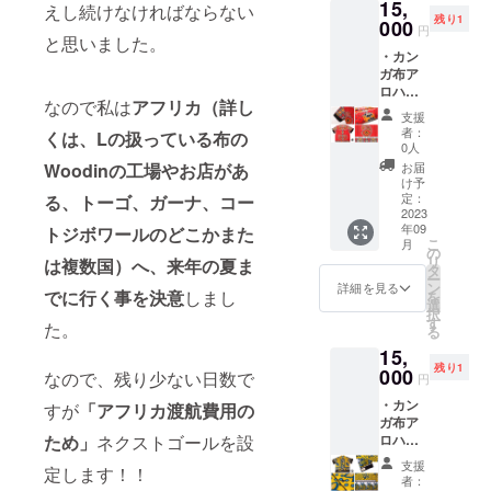
15,
ザイン
ル
えし続けなければならない
開始い
〝L〟オ
残り1
も今回
000
チャー
ただけ
リジナ
円
のクラ
と思いました。
ム （サ
ます。
ルス
・カン
ファン
イズ
（ご注
テッ
ガ布ア
でパ
は、全
文いた
カー
ロハ
ワー
長
だくタ
（サイ
なので私は
アフリカ（詳し
シャ
アッ
11cm。
イミン
ズは
支援
ツ M
プ！サ
Lのロゴ
グでお
者：
8cm×5
くは、Lの扱っている布の
サイズ
イズは
は横
0人
選びい
cm） ・
④ ★サ
全長
３.2cm
ただけ
お届
Woodinの工場やお店があ
お礼の
イズ詳
120cm
×縦
け予
布の種
メッ
細 ＜M
×幅5cm
定：
る、トーゴ、ガーナ、コー
３.5cm
類が異
セージ
サイズ
2023
です。
） プチ
なりま
年09
＞ 肩幅
トジボワールのどこかまた
・プチ
アフリ
すので
こ
月
約39cm
オー
の
カ布とL
予めご
リ
は複数国）へ、来年の夏ま
身幅 約
ダーで
タ
ロゴの
了承く
ー
100cm
作る
ン
チャー
詳細を見る
ださい
でに行く事を決意
しまし
を
胸囲
「アフ
選
ム、
ませ︎）
択
約
リカ布
す
ハート
・名古
た。
る
121cm
ピアス/
と星の
屋のア
15,
袖幅
イヤリ
プチ
フリカ
残り1
約
000
ング」
チャー
なので、残り少ない日数で
布ブラ
円
34.5cm
→30種
ムもつ
ンド
・カン
着丈
すが
「アフリカ渡航費用の
類以上
いてま
〝L〟オ
ガ布ア
約
のカボ
すよ！
リジナ
ロハ
ため」
ネクストゴールを設
57.5cm
ショ
プチア
ル
シャ
袖丈
ン・
フリカ
チャー
支援
定します！！
ツ M
約21cm
布・ピ
布は20
者：
ム （サ