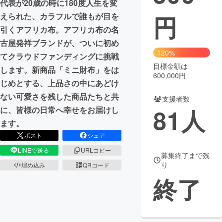
代表が20歳の時に180度人生を変
円
えられた、カラフルで誰もが目を
まちづくり・地域活性化
引くアフリカ布。アフリカ布の名
古屋発祥ブランドが、ついに初め
CAMPFIRE for Social Good
CAMPFIRE Creation
120%
てクラウドファンディングに挑戦
CAMPFIREふるさと納税
machi-ya
コミュニティ
目標金額は
します。新商品「ミニ財布」をは
600,000円
じめとする、上品さの中にあどけ
ない可愛さを残した商品たちと共
支援者数
81
人
に、皆様の日常へ幸せをお届けし
ます。
ポスト
シェア
LINEで送る
URLコピー
募集終了まで残
り
埋め込み
QRコード
終了