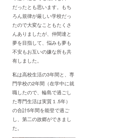
ミニ財
布の数
だったとも思います。もち
量の関
ろん規律が厳しい学校だっ
係上、
こちら
たので大変なこともたくさ
のセッ
トは10
んありましたが、仲間達と
個限定
にさせ
夢を目指して、悩みも夢も
ていた
だきま
不安もお互いの嫌な所も共
す！
有しました。
私は高校生活の3年間と、専
門学校の2年間（在学中に就
職したので、輪島で過ごし
た専門生活は実質１.5年）
の合計5年間を能登で過ご
し、第二の故郷ができまし
た。