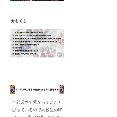
イミン
グでお
選びい
ただけ
布の種
★もくじ
類が異
なりま
すので
予めご
了承く
ださい
ませ）
★この
リター
ン品ラ
イン
ナップ
の中か
ら、
「どう
しても
これは
使わな
さそ
う・・
全部必然で繋がっていたと
・」と
思っているので高校生の時
いうも
のがあ