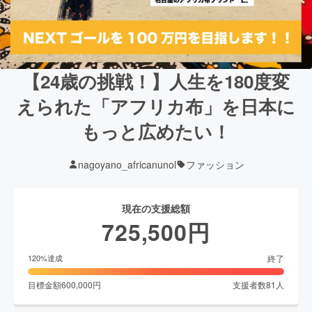
【24歳の挑戦！】人生を180度変
えられた「アフリカ布」を日本に
もっと広めたい！
nagoyano_africanunol
ファッション
現在の支援総額
725,500
円
終了
120
%達成
目標金額
600,000
円
支援者数
81
人