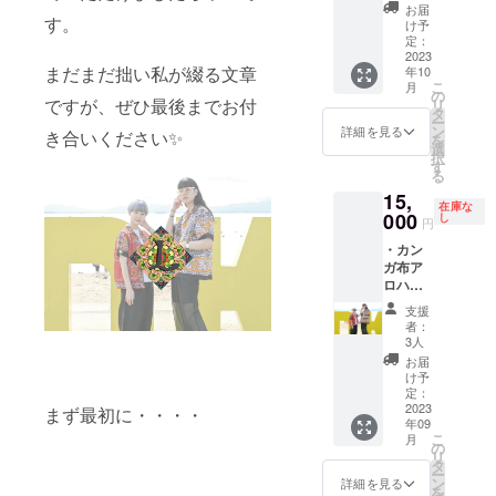
ニ財
選びい
つ、外
多少の
種類以
お届
でした
カー
布」 →
す。
ただけ
側に1
伸縮性
け予
上の
らご希
（サイ
全5種
布の種
つ。
定：
があり
Woodin
望承る
ズは
類！サ
2023
類が異
カード
ま
を使用
ことも
8cm×5
まだまだ拙い私が綴る文章
年10
イズは
なりま
類（免
す。）
しまし
可能で
cm） ・
こ
月
横幅
すので
許証や
の
・名古
た。 布
す！備
お礼の
ですが、ぜひ最後までお付
リ
8cm×縦
予めご
健康保
タ
屋のア
とプチ
考欄へ
メッ
ー
8cm×厚
了承く
険証、
ン
フリカ
詳細を見る
チャー
き合いください✨
の記載
セージ
を
さ
ださい
クレ
選
布ブラ
ムはお
をお願
択
3.5cm
ませ︎）
ジット
す
ンド
選びい
い致し
る
詳細
カード
〝L〟オ
ただけ
ます！
15,
は、単
など）
リジナ
ないの
・名古
在庫な
品のリ
000
は内側
し
ル
です
円
屋のア
ターン
の1つの
チャー
が、も
フリカ
・カン
メ
ポケッ
ム （サ
しご希
布ブラ
ガ布ア
ニュー
トに最
イズ
望があ
ンド
ロハ
よりご
大７枚
は、全
りまし
〝L〟オ
シャ
覧くだ
入りま
長
たら
支援
リジナ
ツ Lサ
さい！
す（内
11cm。
者：
チャー
ルス
イズ ★
・プチ
側・真
3人
Lのロゴ
ムのみ
テッ
サイズ
オー
ん中の
は横
お届
でした
カー
詳細 ＜
ダーで
ポケッ
け予
３.2cm
らご希
（サイ
Lサイズ
作れる
定：
トのみ
×縦
望承る
ズは
＞ 肩
2023
「アフ
まず最初に・・・・
少し小
３.5cm
ことも
8cm×5
年09
幅 約
リカ布
さいの
・素材
可能で
cm） ・
こ
月
52cm
スカー
の
で5枚ほ
は亜鉛
す！備
お礼の
リ
身幅 約
フ」 →
タ
ど）。
合金素
考欄へ
メッ
ー
62cm
お好き
ン
外側の
詳細を見る
材＋金
の記載
セージ
を