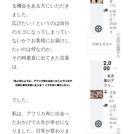
者：
を送ら
る機会をある方にいただき
17人
せてい
お届
ました。
ただき
け予
ます。
定：
広げたい！というのは自分
2023
年09
のエゴになってしまってい
こ
月
の
リ
タ
ないか？お客様にお届けし
ー
ン
詳細を見る
を
たいのは何なのか。
選
択
す
る
その時素直に出てきた言葉
2,0
は、
00
円
・名古
屋のア
フリカ
布ブラ
支援
ンド
者：
でした。
〝L〟オ
8人
リジナ
お届
ルス
け予
私は、アフリカ布に出会っ
テッ
定：
カー
2023
たおかげで人生が幸せにな
年09
（サイ
こ
月
ズは
の
りました。日常が変わりま
リ
8cm×5