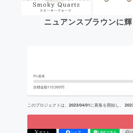
ニュアンスブラウンに輝
0
%達成
目標金額
110,000
円
このプロジェクトは、
2023/04/01
に募集を開始し、
202
ポスト
シェア
LINEで送る
U