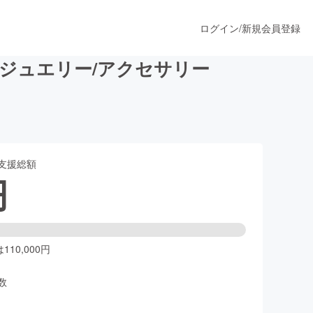
ログイン
/
新規会員登録
ジュエリー/アクセサリー
うすぐ公開されます
支援総額
プロダクト
円
ファッション
スポーツ
10,000円
数
ア
ソーシャルグッド
人