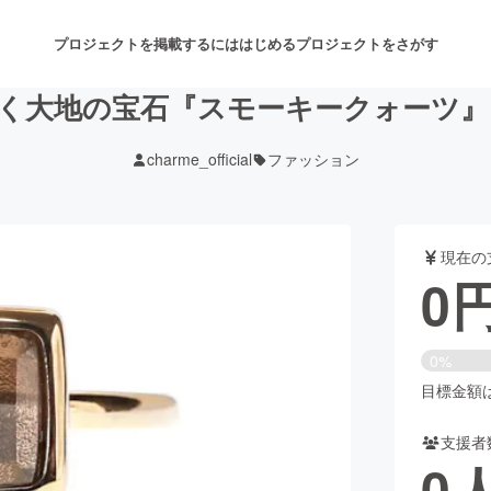
プロジェクトを掲載するには
はじめる
プロジェクトをさがす
く大地の宝石『スモーキークォーツ』
charme_official
ファッション
注目のリターン
注目の新着プロジェクト
募集終了が近いプロジェクト
も
現在の
音楽
舞台・パフォーマンス
0
ゲーム・サービス開発
フード・飲食店
0%
書籍・雑誌出版
アニメ・漫画
目標金額は1
支援者
チャレンジ
ビューティー・ヘルスケ
0