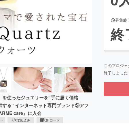
募集終
CAMPFIRE for Social Good
CAMPFIRE Creation
終
CAMPFIREふるさと納税
machi-ya
コミュニティ
このプロジェ
終了しました
』を使ったジュエリーを"手に届く価格
供する" インターネット専門ブランド③アフ
ARME care』に入会
ピー
埋め込み
QRコード