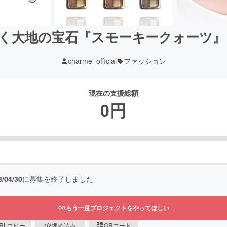
く大地の宝石『スモーキークォーツ』
charme_official
ファッション
現在の支援総額
0
円
3/04/30
に募集を終了しました
もう一度プロジェクトをやってほしい
RLコピー
埋め込み
QRコード