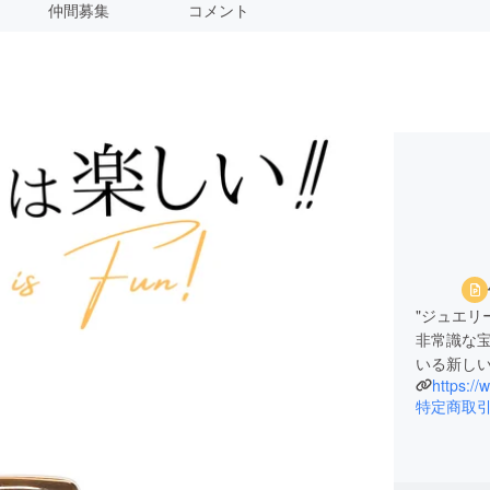
仲間募集
コメント
"ジュエリ
非常識な
いる新し
https://
特定商取