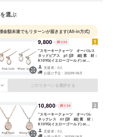
を選ぶ
標金額未達でもリターンが届きます
(All-in方式)
9,800
円
残り
30
"スモーキークォーツ オーバルス
タッドピアス p1 [詳 細] 素 材：
K10YG(イエローゴールド) or
K10WG(ホワイトゴールド) or
支援者：0人
K10PG（ピンクゴールド） ※オプ
お届け予定：2023年06月
ションからお選びください。 サイズ
（約）：縦8.0mm×横8.0mm 付属
品：品質保証書 ※こちらの価格には
このリターンを選択する
る
消費税・送料が含まれます。 ※ご注
文状況、使用部材の供給状況、製造
工程上の都合等により出荷時期が遅
れる場合がございます。 ※写真と実
10,800
円
残り
30
際の商品では、ディスプレイによっ
て色合いに違いが生じる場合がござ
"スモーキークォーツ オーバル
います。ご了承下さい。 ※天然石を
ネックレス n1 [詳 細] 素 材：
使っているため、サンプル写真とは
K10YG(イエローゴールド) or
色合いや濃淡、色ムラ、模様の出方
K10WG(ホワイトゴールド) or
支援者：0人
が異なる場合や、細かいキズや内包
K10PG（ピンクゴールド） ※オプ
お届け予定：2023年06月