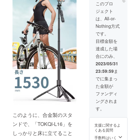
る
料（日
このプロ
本国内
ジェクト
限定）
内容
は、All-or-
物：
Nothing方式
「TOK
QI-
です。
L16」本
目標金額を
体×3 日
本語取
達成した場
扱説明
合にのみ、
書×3
2023/05/31
23:59:59
ま
でに集まっ
た金額が
ファンディ
ングされま
す。
このように、合金製のスタ
ンドで、「TOKQI-L16」を
支援に関するよ
くある質問
しっかりと床に立てること
手数料はいく