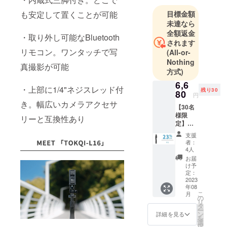
、ワイヤレ
目標金額
も安定して置くことが可能
ス充電器ブ
未達なら
ランド
全額返金
・取り外し可能なBluetooth
「CHOETEC
されます
リモコン。ワンタッチで写
(All-or-
H」など、最
Nothing
先端のガ
真撮影が可能
方式)
ジェットブ
6,6
ランドを幅
・上部に1/4"ネジスレッド付
残り30
80
円
広く取り
き。幅広いカメラアクセサ
【30名
扱っており
様限
リーと互換性あり
ます。
定】超
超超早
支援
割
私たち
者：
23％OF
4人
は、「世界
F！
お届
中の優れた
「TOK
け予
QI-
定：
ブランドを
L16」
2023
発掘し、日
年08
×1 一般
こ
月
販売予
本市場に最
の
リ
定価
タ
適な形で提
ー
格：
ン
詳細を見る
を
供する。消
8,600円
選
択