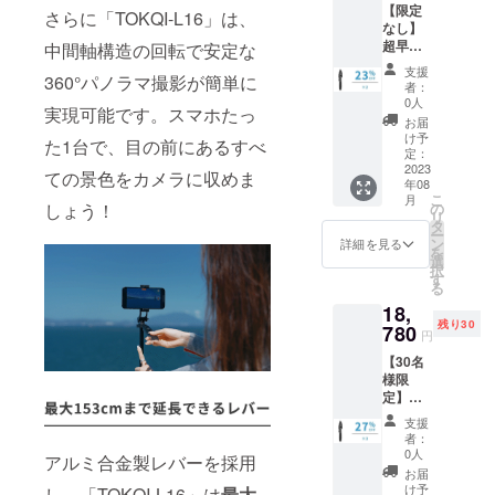
【限定
内容
さらに「TOKQI-L16」は、
なし】
物：
超早割
「TOK
中間軸構造の回転で安定な
23％OF
QI-
支援
360°パノラマ撮影が簡単に
F！
L16」本
者：
「TOK
体×2 日
0人
実現可能です。スマホたっ
QI-
本語取
お届
L16」
扱説明
け予
た1台で、目の前にあるすべ
×2 一般
書×2
定：
販売予
2023
ての景色をカメラに収めま
年08
定価
こ
月
格：
の
しょう！
リ
17,200
タ
ー
円（税
ン
詳細を見る
を
込） ※
選
択
送料無
す
る
料（日
18,
本国内
残り30
限定）
780
円
内容
【30名
物：
様限
「TOK
定】超
QI-
超早割
L16」本
支援
27％OF
体×2 日
者：
F！
本語取
0人
アルミ合金製レバーを採用
「TOK
扱説明
お届
QI-
書×2
け予
し、「TOKQI-L16」は
最大