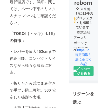
reborn
規代理店です。詳細に関し
ては、ページ下部のリスク
東京都
他に82件の
＆チャレンジをご確認くだ
プロジェク
さい。
トを掲載し
ています
株式会社
「TOKQI（トッキ）-L16」
アースリ
の特徴：
ボーンは、
2015年の設
https://earth-reborn.co.jp/
・レバーを最大153cmまで
立以来、総
特定商取引
伸縮可能。コンパクトサイ
販売代理店
法に基づく
表記
として、ス
ズながら様々な撮影に対
メッセー
マート
応。
ジを送る
ウォッチ
「Amazfit」
・折りたたみ式つまみ付き
、スマート
で手ブレ防止可能。360°安
グラス
リターンを
「MEIZU」
定した撮影を実現
、イヤホン
選ぶ
「1MORE」
・内蔵式三脚付き。どこで