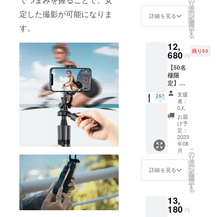
の
リ
8,600円
タ
ー
定した撮影が可能になりま
（税
ン
詳細を見る
今後と
を
込） ※
選
す。
択
も、皆さま
送料無
す
る
料（日
の温かいご
12,
本国内
支援を賜り
残り50
限定）
680
円
ますよう、
内容
【50名
物：
心よりお願
様限
「TOK
い申し上げ
定】超
QI-
超早割
ます。
L16」本
支援
26％OF
体×1 日
者：
F！
本語取
0人
「TOK
扱説明
お届
QI-
書×1
け予
L16」
定：
×2 一般
2023
年08
販売予
こ
月
定価
の
リ
格：
タ
ー
17,200
ン
詳細を見る
を
円（税
選
択
込） ※
す
る
送料無
13,
料（日
本国内
180
円
限定）