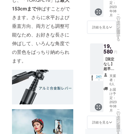
L16」
定：
×3 一般
2023
153cmまで
伸ばすことがで
年08
販売予
こ
月
定価
きます。さらに水平および
の
リ
格：
タ
ー
垂直方向、両方ども調整可
25,800
ン
詳細を見る
を
円（税
選
能なため、お好きな長さに
択
込） ※
す
る
送料無
伸ばして、いろんな角度で
19,
料（日
本国内
580
の景色をばっちり納められ
円
限定）
【限定
内容
ます。
なし】
物：
超早割
「TOK
24％OF
QI-
支援
F！
L16」本
者：
「TOK
体×3 日
0人
QI-
本語取
お届
L16」
扱説明
け予
×3 一般
書×3
定：
販売予
2023
年08
定価
こ
月
格：
の
リ
25,800
タ
ー
円（税
ン
詳細を見る
を
込） ※
選
択
送料無
す