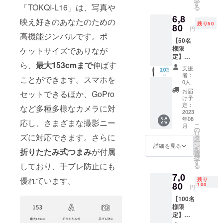
（税
す
費者とブラ
「TOKQI-L16」は、写真や
る
込） ※
ンドの架け
6,8
送料無
映え好きのあなたのための
残り50
橋となり、
料（日
80
円
本国内
高機能ジンバルです。ポ
豊かなライ
【50名
限定）
フスタイル
様限
ケットサイズでありなが
内容
定】超
物：
を創造す
ら、
最大153cmまで
伸ばす
超早割
「TOK
支援
る。」この
20％OF
QI-
者：
ことができます。スマホを
理念のも
F！
L16」本
0人
「TOK
体×1 日
と、社員一
お届
セットできるほか、GoPro
QI-
本語取
け予
同、情熱を
L16」
扱説明
定：
など多種多様なカメラに対
×1 一般
2023
持って事業
書×1
年08
販売予
応し、さまざまな撮影ニー
に取り組ん
こ
月
定価
の
リ
でいます。
ズに対応できます。さらに
格：
タ
ー
8,600円
ン
詳細を見る
を
折りたたみ式つまみ
が付属
（税
選
社名
択
込） ※
す
しており、手ブレ防止にも
る
「アースリ
送料無
7,0
料（日
ボーン
優れています。
残り
本国内
80
100
円
（Earth
限定）
【100名
内容
Reborn）」
様限
物：
には、「地
定】超
「TOK
球全体の調
早割