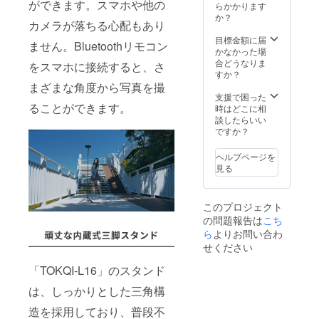
ができます。スマホや他の
らかかります
か？
カメラが落ちる心配もあり
目標金額に届
ません。Bluetoothリモコン
かなかった場
合どうなりま
をスマホに接続すると、さ
すか？
まざまな角度から写真を撮
支援で困った
ることができます。
時はどこに相
談したらいい
ですか？
ヘルプページを
見る
このプロジェクト
の問題報告は
こち
ら
よりお問い合わ
せください
「TOKQI-L16」のスタンド
は、しっかりとした三角構
造を採用しており、普段不