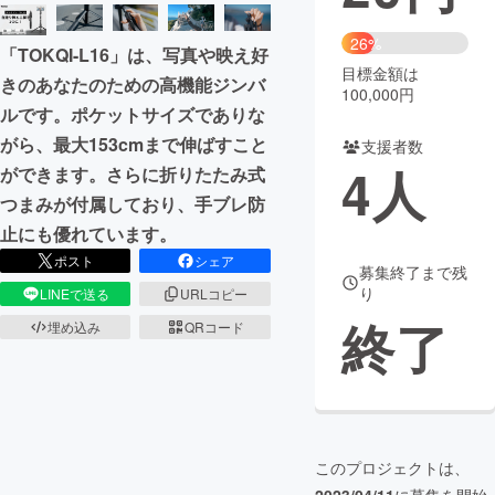
まちづくり・地域活性化
26%
「TOKQI-L16」は、写真や映え好
目標金額は
きのあなたのための高機能ジンバ
100,000円
CAMPFIRE for Social Good
CAMPFIRE Creation
ルです。ポケットサイズでありな
CAMPFIREふるさと納税
machi-ya
コミュニティ
がら、最大153cmまで伸ばすこと
支援者数
4
人
ができます。さらに折りたたみ式
つまみが付属しており、手ブレ防
止にも優れています。
ポスト
シェア
募集終了まで残
り
LINEで送る
URLコピー
終了
埋め込み
QRコード
このプロジェクトは、