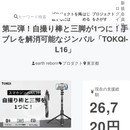
新
ロ
規
グ
会
プロジェクトを掲
はじ
プロジェクト
/
載するには
める
をさがす
イ
員
ン
登
第二弾！自撮り棒と三脚が1つに！手
録
ブレを解消可能なジンバル「TOKQI-
L16」
人気のプロ
注目のリ
注目の新着プロ
募集終了が近いプ
もうすぐ公開
ジェクト
ターン
ジェクト
ロジェクト
されます
earth reborn
プロダクト
東京都
アート・写真
音楽
現在の支援総
テクノロジー・ガジェット
ゲーム・サ
額
26,7
映像・映画
書籍・雑誌
20
円
ビジネス・起業
チャレンジ