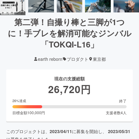
第二弾！自撮り棒と三脚が1つ
に！手ブレを解消可能なジンバル
「TOKQI-L16」
earth reborn
プロダクト
東京都
現在の支援総額
26,720
円
終了
26
%達成
目標金額
100,000
円
支援者数
4
人
このプロジェクトは、
2023/04/11
に募集を開始し、
2023/05/31
に募集を終了しました