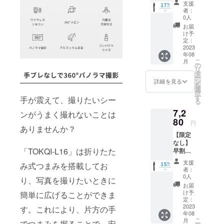
QI-
支援
17％OF
L16」本
和を願う」
者：
F！
体×1 日
0人
という想い
「TOK
本語取
お届
QI-
が込められ
扱説明
け予
L16」
書×1
定：
ています。
×1 一般
2023
私たちは、
年08
販売予
こ
月
定価
の
地域社会か
リ
格：
タ
ら世界へと
ー
8,600円
ン
詳細を見る
を
貢献できる
（税
選
択
込） ※
す
グローバル
手が震えて、撮りたいシー
る
送料無
企業を目指
7,2
料（日
ンがうまく撮れないことは
本国内
80
し、貧困地
円
ありませんか？
限定）
域での慈善
【限定
内容
活動や、貧
なし】
物：
「TOKQI-L16」は折りたた
早割
「TOK
困・差別と
15％OF
QI-
支援
いった社会
み式つまみを搭載してお
F！
L16」本
者：
「TOK
課題の改善
体×1 日
0人
り、写真を撮りたいときに
QI-
本語取
お届
にも微力な
L16」
扱説明
け予
簡単に広げることができま
がら取り組
×1 一般
書×1
定：
販売予
2023
す。これにより、片方の手
んでおりま
年08
定価
す。
こ
月
でつまみを握ることで、安
格：