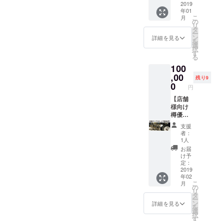
時にパ
スポン
2019
だけま
です。
年01
スをお
サーで
す。ま
クレ
こ
月
渡し致
す。 ◎
たどち
の
ジット
リ
します
店内に
らも掲
タ
につい
ー
◎来店
ご芳名
載しな
ン
ては
詳細を見る
を
時に特
（法人
いこと
選
ファン
択
製ス
名）を
も可能
す
ディン
る
テッ
掲示致
です。
グ終了
100
カーを
します
クレ
後にあ
進呈致
◎西池
,00
ジット
らため
残り9
します
袋マー
につい
0
てご連
円
◎ギャ
トウェ
ては
絡いた
ラ
ブサイ
【店舗
ファン
します
リー・
ト上で
様向け
ディン
パブの
のバ
樽優先
グ終了
どこか
ナー
出荷
後にあ
支援
にお名
（小）
コー
らため
者：
前をク
掲載と
ス】
てご連
1人
レジッ
外部
made in
絡いた
お届
ト致し
ウェブ
池袋の
しま
け予
ます ※
サイト
クラフ
す。
定：
クレ
へリン
トビー
2019
年02
ジット
ク致し
ルをオ
こ
月
は、本
ます
リジナ
の
リ
名かハ
（バ
ル銘柄
タ
ー
ンドル
ナー掲
で店頭
ン
詳細を見る
を
ネーム
載およ
へ！
選
択
をお選
びリン
◎Snar
す