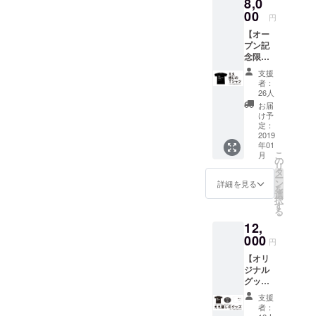
8,0
提供と
らため
なりま
00
てご連
円
す（グ
絡いた
【オー
ランド
しま
プン記
オープ
す。
念限定
ン２０
オリジ
１９年
支援
ナルＴ
１月予
者：
シャツ
定） ◎
26人
コー
来店時
お届
ス】
にオリ
け予
◎Snar
ジナル
定：
k
2019
ステッ
年01
Liquidw
カー進
こ
月
orksオ
呈致し
の
リ
リジナ
ます ◎
タ
ー
ルＴ
ギャラ
ン
詳細を見る
を
シャツ
リー・
選
択
（オー
パブの
す
る
プン記
どこか
12,
念デザ
にお名
イン限
000
前をク
円
定制
レジッ
【オリ
作！）
ト致し
ジナル
をお送
ます ※
グッズ
り致し
クレ
セット
ます。※
ジット
支援
Ａコー
来店時
は、本
者：
ス】