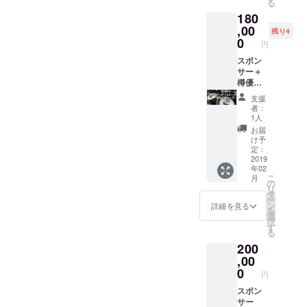
る
びいた
クは掲
k
180
だけま
載後１
Liquidw
す。ま
年間と
orks定
,00
残り4
たどち
致しま
番ビー
0
円
らも掲
す） ◎
ルか
載しな
藤浦一
ら、樽
スポン
いこと
理氏仕
単位に
サー＋
も可能
込み
て店舗
樽優先
です。
ビール
オリジ
出荷
支援
クレ
を初来
ナル銘
コース
者：
ジット
店時に
柄とし
（お得
1人
につい
お一人
て優先
なリ
お届
ては
様1杯進
的に出
ターン
け予
ファン
呈！
荷致し
複合
定：
ディン
（合計
ます。
コース
2019
年02
グ終了
２名様
（樽サ
です）
こ
月
後にあ
分ま
イズ
あなた
の
リ
らため
で） グ
10L,15L
は「西
タ
ー
てご連
ランド
,20L）
池袋
ン
詳細を見る
を
絡いた
オープ
◎Snar
マー
選
択
しま
ン後の
k
ト」の
す
る
す。
提供と
Liquidw
スポン
200
なりま
orks
サーで
す（グ
ウェブ
す。 さ
,00
ランド
サイト
らに
0
円
オープ
上で、
made in
ン２０
「クラ
池袋の
スポン
１９年
ウド
クラフ
サー