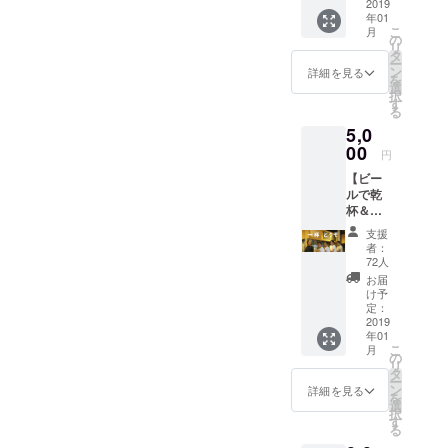
前をク
2019
年01
レジッ
こ
月
ト致し
の
リ
ます ※
タ
ー
クレ
ン
詳細を見る
を
ジット
選
択
は、本
す
る
名かハ
5,0
ンドル
ネーム
00
円
をお選
【ビー
びいた
ルで乾
だけま
杯＆ス
す。ま
テッ
たどち
支援
カー
らも掲
者：
コー
載しな
72人
ス】 ◎
いこと
お届
藤浦一
も可能
け予
理氏仕
です。
定：
込み
2019
クレ
年01
ビール
ジット
こ
月
を来店
につい
の
リ
時に1
ては
タ
ー
杯！ グ
ファン
ン
詳細を見る
を
ランド
ディン
選
択
オープ
グ終了
す
る
ン後の
後にあ