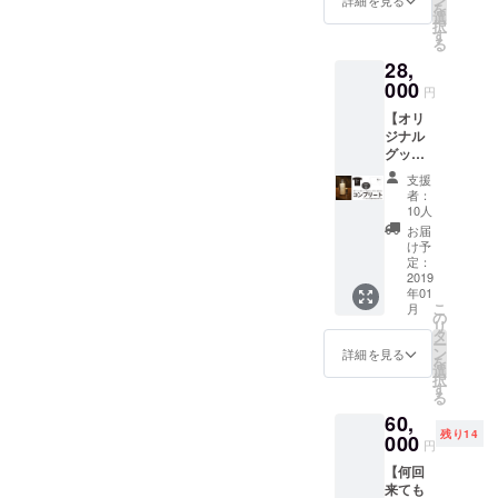
ン２０
を
りしま
仕込み
選
１９年
択
す※来店
ビール
す
１月予
る
時進呈
を来店
定） ◎
28,
も可能
時に1
ギャラ
です ◎
000
杯！ グ
リーの
円
特製ス
ランド
どこか
【オリ
テッ
オープ
にお名
ジナル
カーを
ン後の
前をク
グッズ
お送り
提供と
レジッ
セット
致しま
なりま
ト致し
支援
Ｂコー
す※来店
す（グ
ます ※
者：
ス】
時進呈
ランド
10人
クレ
◎Snar
も可能
オープ
ジット
お届
k
です ◎
ン２０
け予
は、本
Liquidw
藤浦一
定：
１９年
名かハ
orksオ
2019
理氏仕
１月予
ンドル
年01
リジナ
込み
定） ◎
ネーム
こ
月
ルグッ
ビール
の
ギャラ
をお選
リ
ズをお
を来店
タ
リーの
びいた
ー
送り致
時に1
ン
どこか
詳細を見る
だけま
を
します
杯！ グ
選
にお名
す。ま
択
（グラ
ランド
す
前をク
たどち
る
ウ
オープ
レジッ
らも掲
60,
ラー・
ン後の
ト致し
載しな
残り14
ビアグ
000
提供と
ます ※
いこと
円
ラス・
なりま
クレ
も可能
【何回
コース
す（グ
ジット
です。
来ても
ター・
ランド
は、本