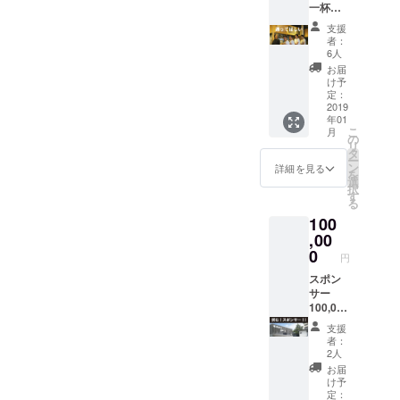
サイズ
一杯無
ステッ
オープ
名かハ
ご確
料！年
カー・
ン２０
ンドル
認・ク
支援
間パス
オープ
１９年
ネーム
者：
レジッ
コー
ン記念
１月予
6人
をお選
トにつ
ス】 ◎
限定T
定） ◎
びいた
お届
いては
来店す
シャ
ギャラ
け予
だけま
ファン
るたび
ツ） す
定：
リーの
す。ま
ディン
に藤浦
2019
べてオ
どこか
たどち
グ終了
年01
氏仕込
リジナ
にお名
らも掲
後にあ
こ
月
みの
ルの品
の
前をク
載しな
らため
リ
ビール
となり
タ
レジッ
いこと
てご連
ー
一杯無
ます ◎
ン
ト致し
詳細を見る
も可能
絡いた
を
料！ グ
ギャラ
選
ます ※
です。
します
択
ランド
リーの
す
クレ
クレ
る
オープ
どこか
ジット
ジット
100
ンから
にお名
は、本
につい
一年間
,00
前をク
名かハ
ては
の提供
レジッ
0
ンドル
ファン
円
となり
ト致し
ネーム
ディン
ます
スポン
ます ※
をお選
グ終了
（グラ
サー
クレ
びいた
後にあ
ンド
100,000
ジット
だけま
らため
オープ
円コー
は、本
す。ま
てご連
支援
ン２０
ス あな
名かハ
たどち
絡いた
者：
１９年
たは
ンドル
らも掲
2人
しま
１月予
「西池
ネーム
載しな
す。
お届
定）※初
袋マー
をお選
いこと
け予
回来店
ト」の
びいた
定：
も可能