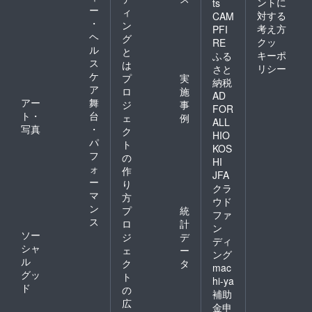
ントに
ts
ー
ィ
対する
CAM
・
ン
考え方
PFI
ヘ
グ
クッ
RE
ル
と
キーポ
ふる
ス
は
リシー
さと
ケ
プ
実
納税
ア
ロ
施
AD
アー
舞
ジ
事
FOR
ト・
台
ェ
例
ALL
写真
・
ク
HIO
パ
ト
KOS
フ
の
HI
ォ
作
JFA
ー
り
クラ
マ
方
ウド
ン
プ
統
ファ
ス
ロ
計
ン
ソー
ジ
デ
ディ
シャ
ェ
ー
ング
ル
ク
タ
mac
グッ
ト
hi-ya
ド
の
補助
広
金申