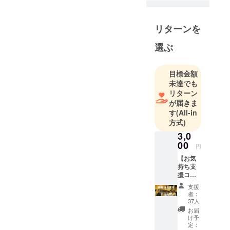
手作りの愛
着とまちや
リターンを
どで世代と
国籍が交わ
選ぶ
るお宿と
シェアキッ
目標金額
チン「シー
未達でも
ナと一平」
リターン
と、ブルワ
が届きま
リーパブや
す
(All-in
ギャラリー
方式)
のある複合
3,0
施設
00
円
「Nishiikema
【お気
rt」を運営し
持ち支
援コー
ているまち
ス】 ◎
づくり会社
支援
ギャラ
者：
です
リー・
37人
パブの
お届
どこか
け予
にお名
定：