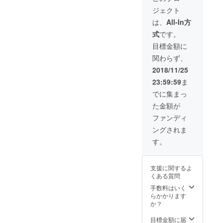
に参加
醸造開
なりま
提供と
※ボトル
ジェクト
いただ
始後、
す（グ
なりま
詰め以
けます
出荷で
ランド
す（グ
外の
は、
All-In方
（グ
きる体
オープ
ランド
ビール
式
です。
ランド
制が
ン２０
オープ
は樽
オープ
整った
１９年
ン２０
（ケ
目標金額に
ン２０
状態か
１月予
１９年
グ）に
関わらず、
１９年
らとな
定） ◎
１月予
て出荷
１月予
ります
来店時
定） ◎
となり
2018/11/25
定） ※
（２０
にオリ
来店時
ます ※
23:59:59
ま
お客様
１９年
ジナル
にオリ
醸造・
に提供
１月醸
ステッ
ジナル
出荷の
でに集まっ
できる
造開始
カー２
ステッ
タイミ
た金額が
クオリ
予定）
枚進呈
カー４
ングや
ティー
※樽口金
致しま
枚進呈
保管期
ファンディ
の仕込
は、ア
す 【樽
致しま
間等は
ングされま
みが出
サヒ・
優先出
す
クラウ
来た段
サッポ
荷】
ドファ
す。
階での
ロ・サ
◎Snar
ンディ
パー
ント
k
ング終
ティー
リー各
Liquidw
了後お
支援に関するよ
になり
社と同
orks定
打合せ
くある質問
ます ◎
じもの
番ビー
とさせ
藤浦氏
となり
ルか
ていた
手数料はいく
仕込み
ます ※
ら、樽
だきま
らかかります
ビール
タップ
単位に
す。
か？
を１杯
の入
て店舗
プレゼ
手・設
オリジ
目標金額に届