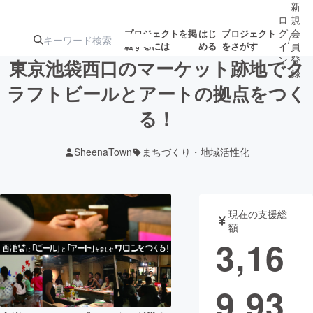
新
ロ
規
グ
会
プロジェクトを掲
はじ
プロジェクト
/
載するには
める
をさがす
イ
員
ン
登
東京池袋西口のマーケット跡地でク
録
ラフトビールとアートの拠点をつく
る！
人気のプロ
注目のリ
注目の新着プロ
募集終了が近いプ
もうすぐ公開
ジェクト
ターン
ジェクト
ロジェクト
されます
SheenaTown
まちづくり・地域活性化
アート・写真
音楽
現在の支援総
テクノロジー・ガジェット
ゲーム・サ
額
3,16
映像・映画
書籍・雑誌
9,93
ビジネス・起業
チャレンジ