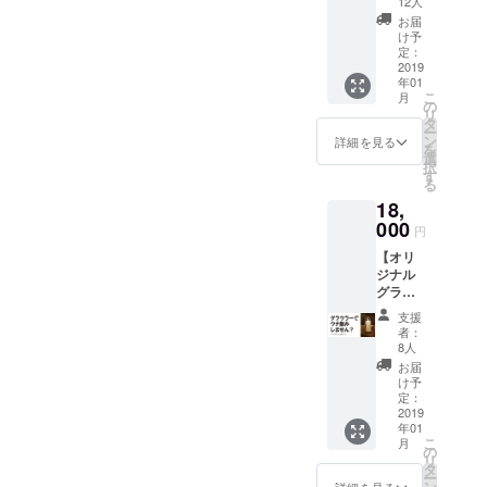
進呈も
名かハ
12人
◎Snar
可能で
ンドル
お届
k
す ◎オ
ネーム
け予
Liquidw
リジナ
定：
をお選
orksオ
2019
ルス
びいた
年01
リジナ
テッ
だけま
こ
月
ルグッ
カーを
の
す。ま
リ
ズをお
お送り
タ
たどち
ー
送り致
致しま
ン
らも掲
詳細を見る
を
します
す※来店
選
載しな
択
（ビア
時進呈
す
いこと
る
グラ
も可能
も可能
18,
ス・
です ◎
です。
コース
000
藤浦一
クレ
円
ター・
理氏の
ジット
【オリ
ステッ
仕込み
につい
ジナル
カー・
ビール
ては
グラウ
オープ
を来店
ファン
ラー
ン記念
時に1
ディン
支援
コー
限定T
杯！ グ
グ終了
者：
ス】
シャ
ランド
8人
後にあ
◎Snar
ツ） す
オープ
らため
お届
k
べてオ
ン後の
け予
てご連
Liquidw
リジナ
定：
提供と
絡いた
orksオ
2019
ルの品
なりま
します
年01
リジナ
となり
す（グ
こ
月
ルグラ
ます ◎
の
ランド
リ
ウラー
藤浦一
タ
オープ
ー
をお送
理氏の
ン
詳細を見る