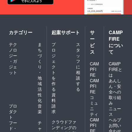
※出荷し
た商品
名での
み販売
可能と
致しま
す ※商
カテゴリー
起案サポート
サ
CAMP
品名は
ー
FIRE
ビール
テク
ま
プ
ス
ビ
につい
の内容
と不一
ノロ
ち
ロ
タ
ス
て
致とな
ジー
づ
ジ
ッ
らない
・ガ
く
ェ
フ
CAM
CAMP
ようお
ジェ
り
ク
に
打合せ
PFI
FIREと
ット
・
ト
相
の上決
RE
は
地
を
談
定と致
CAM
あんし
します
域
作
す
PFI
ん・安
※出荷は
活
る
る
RE
全への
醸造開
性
資
始後、
コ
取り組
化
料
出荷で
ミュ
み
プロ
音
請
きる体
ニ
ニュー
制が
ダク
楽
求
ティ
ス
整った
ト
CAM
ヘルプ
状態か
クラウドファ
フー
チ
らとな
PFI
お問い
ンディングの
ド・
ャ
ります
RE
合わせ