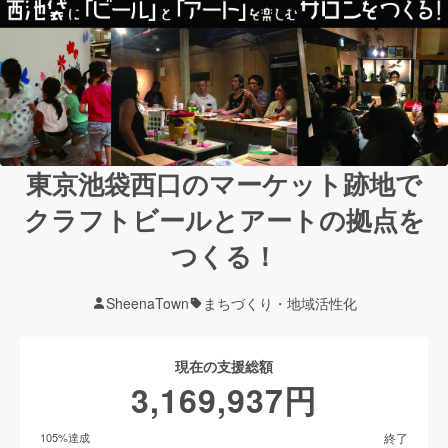
東京池袋西口のマーケット跡地で
クラフトビールとアートの拠点を
つくる！
SheenaTown
まちづくり・地域活性化
現在の支援総額
3,169,937
円
終了
105
%達成