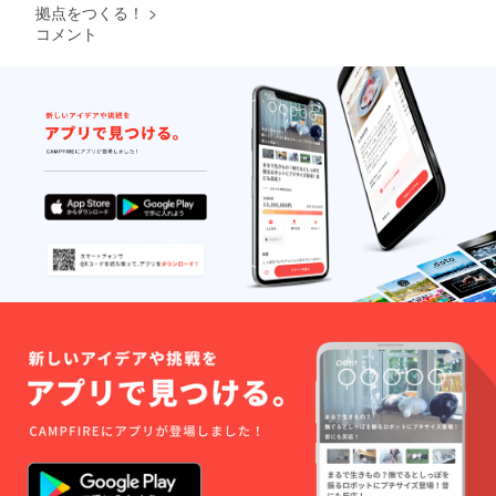
す。ま
スト」
拠点をつくる！
>
たどち
として
コメント
らも掲
掲載・
載しな
リンク
いこと
致しま
も可能
す。 ※
です。
ビール
クレ
の価格
ジット
に関し
につい
まして
ては
は商品
ファン
完成後
ディン
お知ら
グ終了
せいた
後にあ
しま
らため
す。 ※
てご連
出荷時
絡いた
の樽に
しま
店舗オ
す。
リジナ
ル銘柄
として
出荷ラ
ベルを
貼り継
続して
出荷致
します