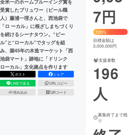
全米一のホームブルーイング賞を
7
円
受賞したブリュワー（ビール職
まちづくり・地域活性化
人）藤浦一理さんと、西池袋で
「ロ ーカル」に根ざしまちづくり
CAMPFIRE for Social Good
CAMPFIRE Creation
105%
を続けるシーナタウン。“ビー
CAMPFIREふるさと納税
machi-ya
コミュニティ
目標金額は
ル”と“ローカル”でタッグを組
3,000,000円
み、築45年の木造マーケット「西
池袋マート」跡地に「ドリンク
支援者数
196
ローカル」文化拠点を作ります
ポスト
シェア
LINEで送る
URLコピー
人
埋め込み
QRコード
募集終了まで残
り