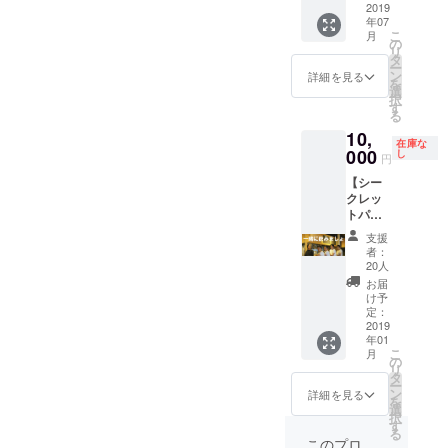
リジナ
ク致し
へリン
あなた
2019
年07
ル銘柄
ます
ク致し
の好み
こ
月
として
（バ
ます
をヒア
の
リ
出荷ラ
ナー掲
（バ
リング
タ
ー
ベルを
載およ
ナー掲
しなが
ン
詳細を見る
を
貼り継
びリン
載およ
らレシ
選
択
続して
クは掲
びリン
ピを組
す
る
出荷致
載後１
クは掲
み立
10,
します
年間と
載後１
て、世
在庫な
※出荷し
致しま
年間と
界でひ
000
し
円
た商品
す） ◎
致しま
とつだ
【シー
名での
藤浦一
す） ◎
けの
クレッ
み販売
理氏仕
藤浦一
ビール
トパー
可能と
込み
理氏仕
を醸造
ティ参
致しま
ビール
込み
しま
支援
加コー
す ※商
を初来
ビール
す。ボ
者：
ス】 ◎
品名は
店時に
を初来
トル詰
20人
グラン
ビール
お一人
店時に
めして
お届
ドオー
の内容
様1杯進
お一人
10本を
け予
プン前
と不一
呈！
様1杯進
プレゼ
定：
に藤浦
2019
致とな
（合計
呈！
ントい
年01
氏の仕
らない
２名様
（合計
たしま
こ
月
込み
ようお
分ま
４名様
す！
の
リ
ビール
打合せ
で） グ
分ま
※400
タ
ー
を味わ
の上決
ランド
で） グ
リット
ン
詳細を見る
を
える
定と致
オープ
ランド
ルの製
選
択
パー
します
ン後の
オープ
造とな
す
る
ティー
※出荷は
提供と
ン後の
ります
このプロ