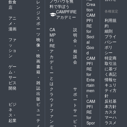
ノウハウを無
飲食
レ
（２０
Crea
料で学ぼう
１９年
店
ン
tion
各種規定
１月醸
CAMPFIRE
ジ
CAM
造開始
アカデミー
アニ
ス
利用規
PFI
予定）
メ・
ポ
※樽口金
約
RE
漫画
ー
CA
説
は、ア
細則
for
ツ
サヒ・
MP
明
プライ
Soci
サッポ
ファ
映
FI
会
バシー
al
ロ・サ
ッ
像
RE
・
ポリ
Goo
ント
ショ
・
ア
相
リー各
シー
d
ン
映
カ
談
社と同
特定商
CAM
画
じもの
デ
会
取引法
PFI
となり
ゲー
書
ミ
に基づ
RE
ます ※
ム・
籍
ー
く表記
for
タップ
サー
・
と
情報セ
の入
Ente
ビス
雑
は
手・設
キュリ
rtain
開発
誌
置に関
ク
サ
ティ方
men
しては
出
ラ
ポ
針
t
ご相談
版
ウ
ー
反社基
CAM
となり
ビジ
ビ
ド
ト
本方針
PFI
ます
ネ
ュ
フ
サ
カスタ
RE
ス・
ー
ァ
ー
マーハ
for
起業
テ
ン
ビ
ラスメ
Spor
ィ
デ
ス