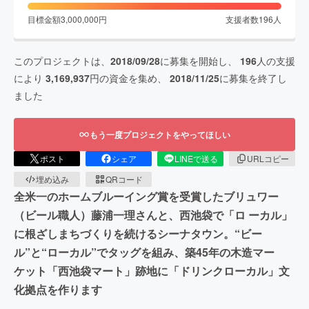
目標金額
3,000,000
円
支援者数
196
人
このプロジェクトは、
2018/09/28
に募集を開始し、
196
人の支援
により
3,169,937
円の資金を集め、
2018/11/25
に募集を終了し
ました
もう一度プロジェクトをやってほしい
ポスト
シェア
LINEで送る
URLコピー
埋め込み
QRコード
全米一のホームブルーイング賞を受賞したブリュワー
（ビール職人）藤浦一理さんと、西池袋で「ロ ーカル」
に根ざしまちづくりを続けるシーナタウン。“ビー
ル”と“ローカル”でタッグを組み、築45年の木造マー
ケット「西池袋マート」跡地に「ドリンクローカル」文
化拠点を作ります