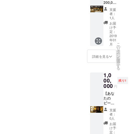
１月予
ファン
トビー
200,000
定） ◎
ディン
ルをオ
円コー
支援
来店時
グにご
リジナ
ス あな
者：
にオリ
協力い
ル銘柄
たは
1人
ジナル
ただい
で店頭
「西池
お届
ステッ
た店
へ！
袋マー
け予
カー２
舗」
【スポ
ト」の
定：
枚進呈
「飲め
ン
スポン
2019
年01
致しま
る店リ
サー】
サーで
こ
月
す
スト」
◎店内
す。 ◎
の
リ
として
にご芳
店内に
タ
ー
掲載・
名（法
ご芳名
ン
詳細を見る
を
リンク
人名）
（法人
選
択
致しま
を掲示
名）を
す
る
す。 ※
致しま
掲示致
1,0
ビール
す ◎西
します
の価格
池袋
◎西池
00,
残り1
に関し
マート
袋マー
000
円
まして
ウェブ
トウェ
は商品
サイト
ブサイ
【あな
完成後
上での
ト上で
たの
お知ら
バナー
のバ
ビール
せいた
（小）
ナー
つくり
支援
しま
掲載と
（大）
ます
者：
す。 ※
外部
掲載と
コー
0人
出荷時
ウェブ
外部
ス】 ◎
お届
の樽に
サイト
ウェブ
藤浦一
け予
店舗オ
へリン
サイト
理氏が
定：