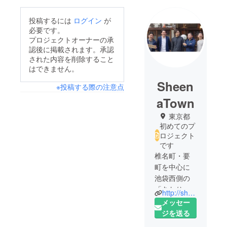
投稿するには
ログイン
が
必要です。
プロジェクトオーナーの承
認後に掲載されます。承認
された内容を削除すること
はできません。
Sheen
※投稿する際の注意点
aTown
東京都
初めてのプ
ロジェクト
です
椎名町・要
町を中心に
池袋西側の
「あたりま
http://sheenaandippei.com/
えの日常」
メッセー
の価値を大
ジを送る
切に、