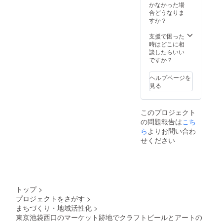
ントい
置に関
ナル銘
かなかった場
たしま
しては
柄とし
合どうなりま
す。 ◎
ご相談
て優先
すか？
参加時
となり
的に出
にオリ
ます
荷致し
支援で困った
ジナル
ます。
時はどこに相
ステッ
（樽サ
談したらいい
カー進
イズ
ですか？
呈致し
10L,15L
ます ◎
,20L）
ヘルプページを
ギャラ
◎Snar
見る
リー・
k
パブの
Liquidw
どこか
orks
このプロジェクト
にお名
ウェブ
の問題報告は
こち
前をク
サイト
レジッ
ら
よりお問い合わ
上で、
ト致し
「クラ
せください
ます ※
ウド
クレ
ファン
ジット
ディン
は、本
グにご
名かハ
協力い
ンドル
ただい
トップ
>
ネーム
た店
プロジェクトをさがす
>
をお選
舗」
まちづくり・地域活性化
>
びいた
「飲め
だけま
東京池袋西口のマーケット跡地でクラフトビールとアートの
る店リ