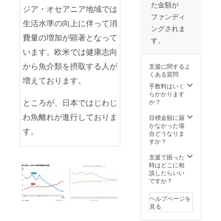
た金額が
２ バ
ジア・オセアニア地域では
ジル
ファンディ
ペッ
生活水準の向上に伴って消
ングされま
パー
費量の増加が顕著となって
２ 西
す。
京味
います。欧米では健康志向
噌
から魚介類を摂取する人が
支援に関するよ
２ 合
くある質問
計 ６
増えております。
一番サ
手数料はいく
クラマ
らかかります
スが旬
ところが、日本ではじわじ
か？
の６月
わ魚離れが進行しておりま
にお送
目標金額に届
りさせ
かなかった場
す。
ていた
合どうなりま
だきま
すか？
す！！
原材料
支援で困った
及び添
時はどこに相
加物等
談したらいい
の食品
ですか？
表示は
お届け
ヘルプページを
商品の
見る
ラベル
に表記