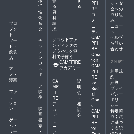
域
作
す
PFI
ん・安
活
る
る
RE
全への
性
資
コ
取り組
化
料
ミュ
み
プロ
音
請
ニ
ニュー
ダク
楽
求
ティ
ス
ト
CAM
ヘルプ
クラウドファ
フー
チ
PFI
お問い
ンディングの
ド・
ャ
RE
合わせ
ノウハウを無
飲食
レ
Crea
料で学ぼう
店
ン
tion
各種規定
CAMPFIRE
ジ
CAM
アカデミー
アニ
ス
利用規
PFI
メ・
ポ
約
RE
漫画
ー
CA
説
細則
for
ツ
MP
明
プライ
Soci
ファ
映
FI
会
バシー
al
ッ
像
RE
・
ポリ
Goo
ショ
・
ア
相
シー
d
ン
映
カ
談
特定商
CAM
画
デ
会
取引法
PFI
ゲー
書
ミ
に基づ
RE
ム・
籍
ー
く表記
for
サー
・
と
情報セ
Ente