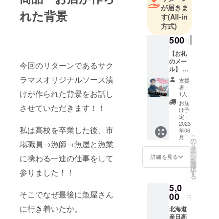
が届きま
れた背景
す
(All-in
方式)
500
円
【お礼
のメー
今回のリターンであるサク
ル】 山
本水産
ラマスオリジナルソース漬
支援
をただ
者：
ただ応
けが作られた背景をお話し
1人
援して
お届
させていただきます！！
頂ける
け予
方向け
定：
のリ
2023
私は高校を卒業した後、市
年06
ターン
こ
月
です。
の
場職員→漁師→魚屋と漁業
リ
代表が
タ
ー
直接お
ン
詳細を見る
に携わる一連の仕事をして
を
礼のお
選
択
電話を
参りました！！
す
る
させて
5,0
いただ
そこでなぜ最後に魚屋さん
きま
00
円
す！！
に行き着いたか。
北海道
産日高