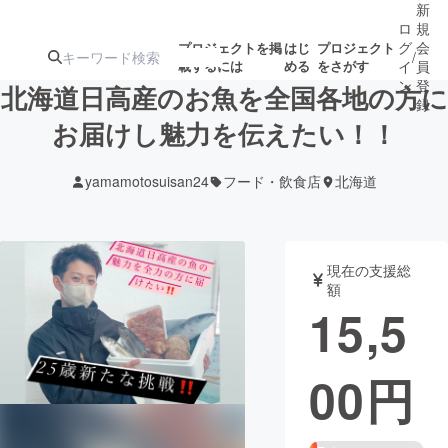
新
ロ
規
グ
会
プロジェクトを掲
はじ
プロジェクト
/
載するには
める
をさがす
イ
員
ン
登
北海道日高産のお魚を全国各地の方に
録
お届けし魅力を伝えたい！！
人気のプロ
注目のリ
注目の新着プロ
募集終了が近いプ
もうすぐ公開
yamamotosuisan24
フード・飲食店
北海道
ジェクト
ターン
ジェクト
ロジェクト
されます
アート・写真
音楽
現在の支援総
額
15,5
テクノロジー・ガジェット
ゲーム・サ
00
円
映像・映画
書籍・雑誌
ビジネス・起業
チャレンジ