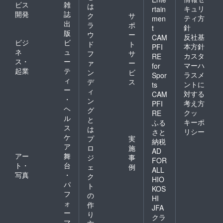
ビス
雑
は
キュリ
rtain
開発
誌
ク
サ
ティ方
men
出
ラ
ポ
針
t
版
ウ
ー
反社基
CAM
ビジ
ビ
ド
ト
本方針
PFI
ネ
ュ
フ
サ
カスタ
RE
ス・
ー
ァ
ー
マーハ
for
起業
テ
ン
ビ
ラスメ
Spor
ィ
デ
ス
ントに
ts
ー
ィ
対する
CAM
・
ン
考え方
PFI
ヘ
グ
クッ
RE
ル
と
キーポ
ふる
ス
は
リシー
さと
ケ
プ
実
納税
ア
ロ
施
AD
アー
舞
ジ
事
FOR
ト・
台
ェ
例
ALL
写真
・
ク
HIO
パ
ト
KOS
フ
の
HI
ォ
作
JFA
ー
り
クラ
マ