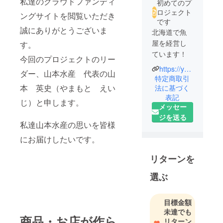
私達のクラウドファンディ
初めてのプ
ロジェクト
ングサイトを閲覧いただき
です
誠にありがとうございま
北海道で魚
屋を経営し
す。
ています！
今回のプロジェクトのリー
https://yamamotosuisann.com/
ダー、山本水産 代表の山
地元の高校
特定商取引
を卒業した
本 英史（やまもと えい
法に基づく
表記
のち市場職
じ）と申します。
メッセー
員→漁師→
ジを送る
魚屋経営
私達山本水産の思いを皆様
にお届けしたいです。
漁業に携わ
る全ての仕
リターンを
事を全て経
験してきま
選ぶ
した！！
目標金額
未達でも
商品・お店が作ら
リターン