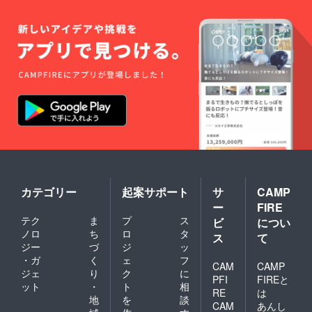
カテゴリー
起案サポート
サ
CAMP
ー
FIRE
テク
ま
プ
ス
ビ
につい
ノロ
ち
ロ
タ
ス
て
ジー
づ
ジ
ッ
・ガ
く
ェ
フ
CAM
CAMP
ジェ
り
ク
に
PFI
FIREと
ット
・
ト
相
RE
は
地
を
談
CAM
あんし