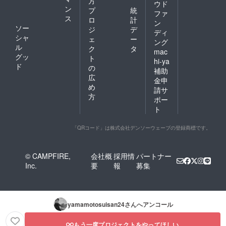
方
ウド
ン
プ
統
ファ
ス
ロ
計
ン
ソー
ジ
デ
ディ
シャ
ェ
ー
ング
ル
ク
タ
mac
グッ
ト
hi-ya
ド
の
補助
広
金申
め
請サ
方
ポー
ト
「QRコード」は株式会社デンソーウェーブの登録商標です。
© CAMPFIRE,
会社概
採用情
パートナー
Inc.
要
報
募集
yamamotosuisan24
さんへアンコール
もう一度プロジェクトをやってほしい