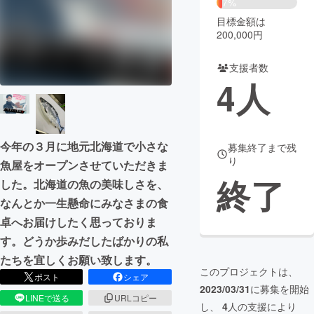
7%
目標金額は
まちづくり・地域活性化
200,000円
支援者数
CAMPFIRE for Social Good
CAMPFIRE Creation
4
人
CAMPFIREふるさと納税
machi-ya
コミュニティ
今年の３月に地元北海道で小さな
募集終了まで残
り
魚屋をオープンさせていただきま
終了
した。北海道の魚の美味しさを、
なんとか一生懸命にみなさまの食
卓へお届けしたく思っておりま
す。どうか歩みだしたばかりの私
たちを宜しくお願い致します。
このプロジェクトは、
ポスト
シェア
2023/03/31
に募集を開始
LINEで送る
URLコピー
し、
4
人の支援により