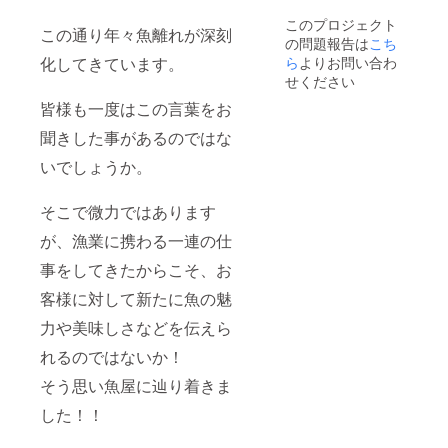
されま
このプロジェクト
す。 商
この通り年々魚離れが深刻
の問題報告は
こち
品開封
前には
ら
よりお問い合わ
化してきています。
必ずお
せください
届けの
皆様も一度はこの言葉をお
リター
ンに貼
聞きした事があるのではな
付され
たラベ
いでしょうか。
ルや注
意書き
をご確
そこで微力ではあります
認くだ
さい。
が、漁業に携わる一連の仕
事をしてきたからこそ、お
客様に対して新たに魚の魅
力や美味しさなどを伝えら
れるのではないか！
そう思い魚屋に辿り着きま
した！！