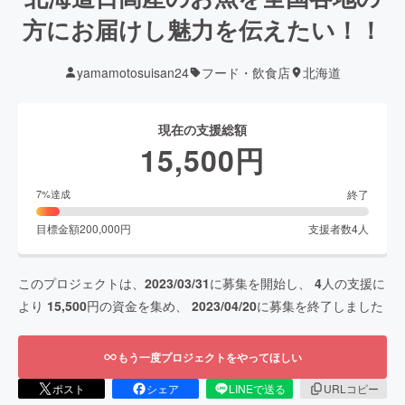
方にお届けし魅力を伝えたい！！
yamamotosuisan24
フード・飲食店
北海道
現在の支援総額
15,500
円
終了
7
%達成
目標金額
200,000
円
支援者数
4
人
このプロジェクトは、
2023/03/31
に募集を開始し、
4
人の支援に
より
15,500
円の資金を集め、
2023/04/20
に募集を終了しました
もう一度プロジェクトをやってほしい
ポスト
シェア
LINEで送る
URLコピー