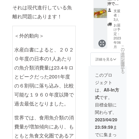
沖で獲
それは現代進行している魚
れた新
支援
鮮なサ
者：
離れ問題にあります！
クラマ
3人
スを切
お届
身にし
け予
自家製
定：
＜外的動向＞
のタレ
2023
年06
（レモ
こ
月
ンペッ
水産白書によると、２０２
の
リ
パー、
タ
ー
０年度の日本の1人あたり
バジル
ン
詳細を見る
を
ペッ
選
択
の魚介類消費量は23.4キロ
パー、
す
る
西京味
このプロ
とピークだった2001年度
噌）に
ジェクト
漬け込
の６割弱に落ち込み、比較
んだ大
は、
All-In方
人から
可能な１９６０年度以降で
式
です。
子供ま
でお楽
過去最低となりました。
目標金額に
しみ頂
関わらず、
ける商
世界では、食用魚介類の消
品で
2023/04/20
す！！
費量が増加傾向にあり、も
23:59:59
ま
レモン
ペッ
でに集まっ
ともと魚食文化圏であるア
パー