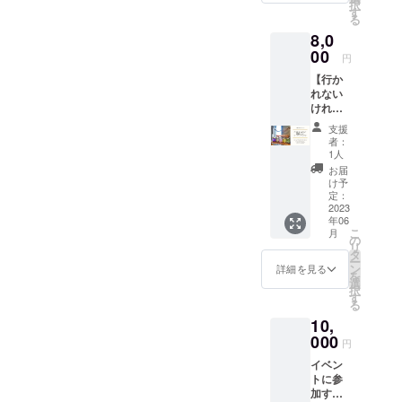
択
に、お
体／約
す
る
礼メー
W30×H
8,0
ルと共
36(持ち
に下記
00
手含む
円
のオリ
H53) 持
【行か
ジナル
ち手／
れない
グッズ
約
けれど
をお送
5×17(折
応援し
りしま
りたた
支援
たい
す。 ◯
みマチ
者：
コース
イベン
／約
1人
②】 イ
トオリ
10)cm
お届
ベント
ジナルT
素材：
け予
には参
シャ
定：
コット
加で出
2023
ツ T
ン100%
年06
来ない
シャツ
生地の
こ
月
けれど
（オリ
の
厚み：5
リ
応援し
ジナル
タ
オンス
ー
てくだ
イラス
ン
コット
詳細を見る
を
さる方
ト付
選
ン
択
に、お
き） M
す
る
礼メー
サイ
10,
ルと共
ズ：身
に下記
000
丈約68
円
のオリ
／身幅
イベン
ジナル
約50／
トに参
グッズ
肩幅約
加する
をお送
45.5／