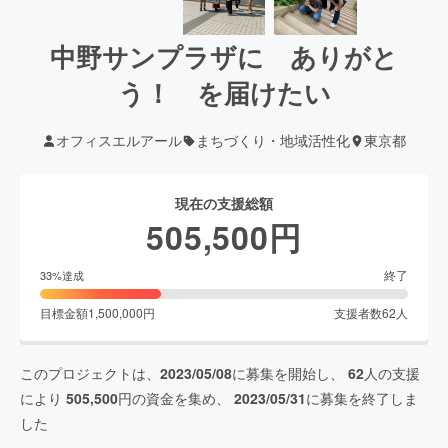
中野サンプラザに ありがと
う！ を届けたい
オフィスエルアール
まちづくり・地域活性化
東京都
現在の支援総額
505,500
円
終了
33
%達成
目標金額
1,500,000
円
支援者数
62
人
このプロジェクトは、
2023/05/08
に募集を開始し、
62
人の支援
により
505,500
円の資金を集め、
2023/05/31
に募集を終了しま
した