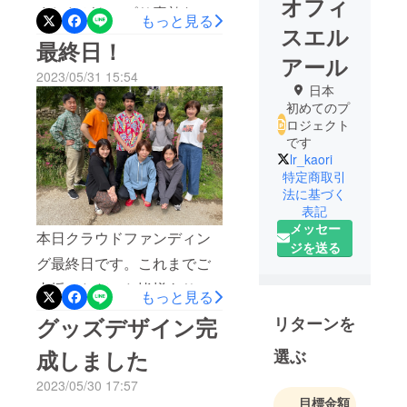
オフィ
ましたがやっぱり素敵な空
もっと見る
スエル
間で、お客様をお迎えする
最終日！
アール
のがますます楽しみになり
2023/05/31 15:54
ました！そして昨日、ご支
日本
初めてのプ
援いただいた方へ。フォト
ロジェクト
カード付の御礼メールをお
です
lr_kaori
送りいたしました。皆様の
特定商取引
ご支援、ご協力に感謝いた
法に基づく
表記
します。Twitterでは本番ま
メッセー
本日クラウドファンディン
でのカウントダウンを始め
ジを送る
グ最終日です。これまでご
ました！【本番まであと12
支援いただいた皆様ありが
日】6月12日のカウントダウ
もっと見る
とうございます。最後に拡
ン動画【本番まであと11
リターンを
グッズデザイン完
散のご協力をお願いしま
日】6月13日のカウントダウ
選ぶ
成しました
す！お客様と一緒に「あり
ン動画ぜひチェックしてみ
2023/05/30 17:57
がとう」を伝えるべく、今
てください
目標金額