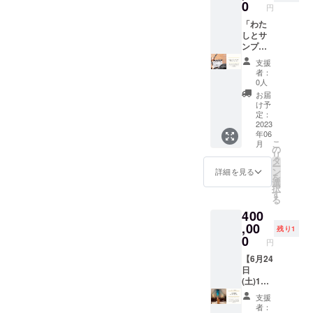
分付き
ズ20
0
円
ページ
「わた
エコ
しとサ
バッグ
ンプラ
（オリ
ザ」 中
ジナル
支援
野サン
イラス
者：
プラザ×
ト付
0人
あなた
き） 本
お届
のブラ
体／約
け予
ンド
W30×H
定：
ムー
2023
36(持ち
年06
ビーを
手含む
こ
月
作成し
H53) 持
の
リ
ます。
ち手／
タ
ー
◯イベ
約
ン
詳細を見る
を
ント参
5×17(折
選
択
加1名様
りたた
す
る
分 ◯
みマチ
400
チャペ
／約
ルでの
,00
10)cm
残り1
写真撮
素材：
0
円
影付き
コット
【6月24
ン100%
日
生地の
(土)13
厚み：5
：00】
オンス
支援
中野サ
コット
者：