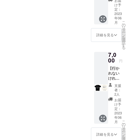
お届
とあわせてみてみてくださ
ベント
フレッ
け予
には参
ト パン
定：
い
加で出
2023
フレッ
年06
来ない
ト A4サ
こ
月
けれど
イズ20
の
リ
応援し
ページ
タ
ー
てくだ
ン
詳細を見る
を
さる方
選
択
に、お
す
る
礼メー
7,0
ルと共
に下記
00
円
のオリ
【行か
ジナル
れない
グッズ
けれど
をお送
応援し
りしま
支援
たい
す。 ◯
者：
コース
オリジ
2人
③】 イ
ナルエ
お届
ベント
コバッ
け予
には参
ク エ
定：
加で出
2023
コバッ
年06
来ない
グ（オ
こ
月
けれど
リジナ
の
リ
応援し
ルイラ
タ
ー
てくだ
スト付
ン
詳細を見る
を
さる方
き） 本
選