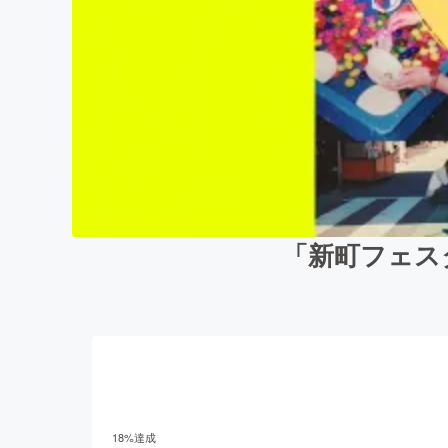
「新町フェス
18
%達成