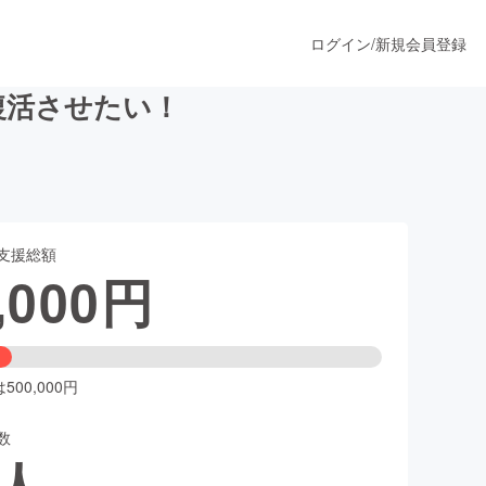
ログイン
/
新規会員登録
復活させたい！
うすぐ公開されます
支援総額
プロダクト
,000
円
ファッション
スポーツ
00,000円
数
ア
ソーシャルグッド
人