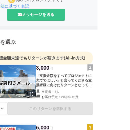
引法に基づく表記
メッセージを送る
を選ぶ
標金額未達でもリターンが届きます
(All-in方式)
3,000
円
「支援金額をすべてプロジェクトに
充ててほしい」と言ってくださる支
援者様に向けたリターンとなってお
ります。 ①当日の写真を添えて、お
支援者：4人
礼のメールを送らせていただきま
お届け予定：2023年12月
す。 どうぞよろしくお願いいたしま
す。
このリターンを選択する
る
5,000
円