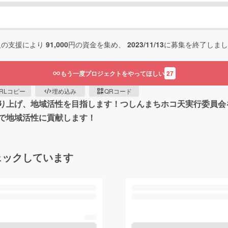
人の支援により
91,000
円の資金を集め、
2023/11/13
に募集を終了しまし
もう一度プロジェクトをやってほしい
27
RLコピー
埋め込み
QRコード
り上げ、地域活性を目指します！つしんまちホコ天実行委員会
で地域活性に貢献します！
ェックしています