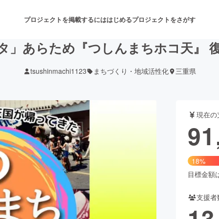
プロジェクトを掲載するには
はじめる
プロジェクトをさがす
タ」あらため『つしんまちホコ天』 
tsushinmachi1123
まちづくり・地域活性化
三重県
注目のリターン
注目の新着プロジェクト
募集終了が近いプロジェクト
も
現在の
音楽
舞台・パフォーマンス
91
ゲーム・サービス開発
フード・飲食店
18%
書籍・雑誌出版
アニメ・漫画
目標金額は5
支援者
チャレンジ
ビューティー・ヘルスケ
13