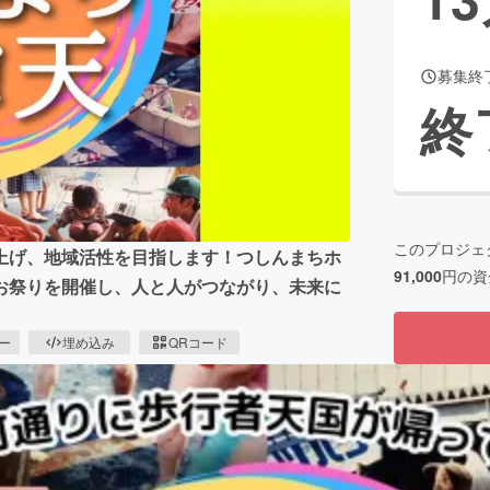
募集終
CAMPFIRE for Social Good
CAMPFIRE Creation
終
CAMPFIREふるさと納税
machi-ya
コミュニティ
このプロジェ
上げ、地域活性を目指します！つしんまちホ
91,000
円の資
お祭りを開催し、人と人がつながり、未来に
ピー
埋め込み
QRコード