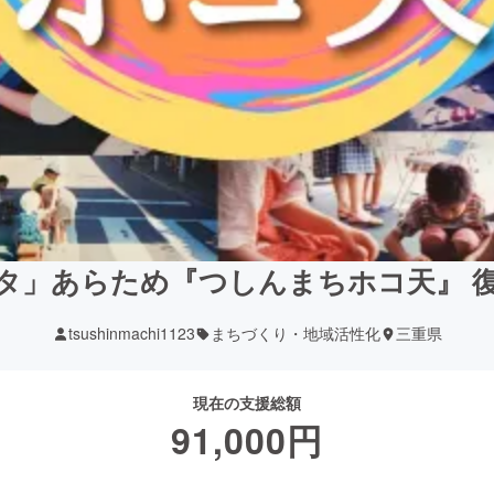
タ」あらため『つしんまちホコ天』 
tsushinmachi1123
まちづくり・地域活性化
三重県
現在の支援総額
91,000
円