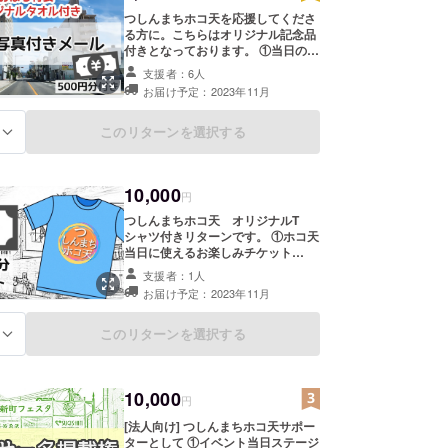
つしんまちホコ天を応援してくださ
る方に。こちらはオリジナル記念品
付きとなっております。 ①当日の写
真を添えてお礼のメールを送らせて
支援者：6人
いただきます。 ②ホコ天当日に使え
お届け予定：2023年11月
るお楽しみチケット 500円分。 ③お
ぼろタオル特製、限定のオリジナル
タオルが1枚付きます。 タオルの
このリターンを選択する
る
サイズは約33cm×約90cmです。
10,000
円
つしんまちホコ天 オリジナルT
シャツ付きリターンです。 ①ホコ天
当日に使えるお楽しみチケット
1,000円分付き。 ➁当日開催される
支援者：1人
様々なイベントで優遇されちゃうお
お届け予定：2023年11月
得なお楽しみTシャツ付きです。
サイズは画像2枚目の表からお選び
いただき必ず備考欄にご記入くださ
このリターンを選択する
る
い！ ※記載のない場合は一律大人
用Lサイズといたします。 ※希望
サイズがメーカー品切れだった場合
10,000
はワンサイズ大きいものを送らせて
円
いただきます。 ※またTシャツの
[法人向け] つしんまちホコ天サポー
デザインが変更になる場合もござい
ターとして ①イベント当日ステージ
ますこと、何卒ご了承くださいま