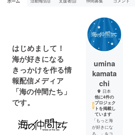
活動報告
支援者
仲間募集
コメント
ホーム
1
27
はじめまして！
海が好きになる
umina
きっかけを作る情
kamata
報配信メディア
chi
「海の仲間たち」
日本
他に4件の
です。
プロジェク
トを掲載し
ています
「もっと海
が好きにな
る。」をコ