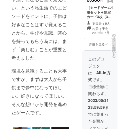
い」という私生活でのエピ
（カードゲーム4
箱セット＋限定
ソードをヒントに、子供は
カード3枚（3種
すべて）＋お礼
支援者：9人
好きなことはすぐ覚えるこ
のメール）
お届け予定：
とから、学びや意識、関心
こ
2023年07月
の
リ
タ
を持ってもらう為には、ま
ー
ン
詳細を見る
を
選
ず「楽しむ」ことが重要と
択
す
る
考えました。
このプロ
ジェクト
環境を意識することも大事
は、
All-In方
ですが、まずは大人から子
式
です。
目標金額に
供まで夢中になってほし
関わらず、
い。好きになってほしい。
2023/05/31
そんな想いから開発を進め
23:59:59
ま
たゲームです。
でに集まっ
た金額が
ファンディ