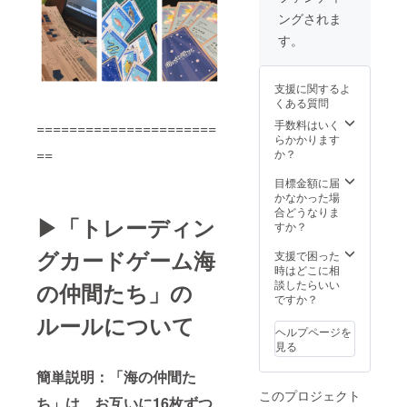
ングされま
す。
支援に関するよ
くある質問
手数料はいく
======================
らかかります
==
か？
目標金額に届
かなかった場
合どうなりま
▶「トレーディン
すか？
グカードゲーム海
支援で困った
時はどこに相
談したらいい
の仲間たち」の
ですか？
ルールについて
ヘルプページを
見る
簡単説明：「海の仲間た
このプロジェクト
ち」は、お互いに16枚ずつ