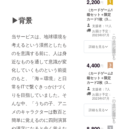
2,200
円
（カードゲーム1
箱セット＋限定
▶背景
カード1枚（3種
のうちランダム
支援者：11人
で1枚）＋お礼の
お届け予定：
メール） ※32枚
こ
2023年07月
当サービスは、地球環境を
の
入りなので、1箱
リ
タ
でも2人で遊ぶこ
ー
考えるという漠然としたも
ン
とができます
詳細を見る
を
選
のを意識する前に、人は身
択
す
る
近なものを通して意識が変
4,400
円
化していくものという前提
（カードゲーム2
のもと、「海＝環境」と日
箱セット＋限定
カード2枚（3種
常をITで繋ぐきっかけづく
のうちランダム
支援者：7人
で2枚）＋お礼の
りを目指していました。そ
お届け予定：
メール） ※32枚
こ
2023年07月
の
入りなので、1箱
んな中、「うちの子、アニ
リ
タ
でも2人で遊ぶこ
ー
ン
とができます
詳細を見る
メのキャラクターは数百と
を
選
択
す
簡単に覚えるのに四則演算
る
8,800
や漢字になると全く覚えな
円