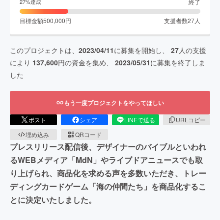
終了
27
%達成
目標金額
500,000
円
支援者数
27
人
このプロジェクトは、
2023/04/11
に募集を開始し、
27
人の支援
により
137,600
円の資金を集め、
2023/05/31
に募集を終了しま
した
もう一度プロジェクトをやってほしい
ポスト
シェア
LINEで送る
URLコピー
埋め込み
QRコード
プレスリリース配信後、デザイナーのバイブルといわれ
るWEBメディア「MdN」やライブドアニュースでも取
り上げられ、商品化を求める声を多数いただき、トレー
ディングカードゲーム「海の仲間たち」を商品化するこ
とに決定いたしました。