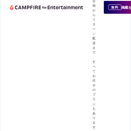
企
画
掲載
無料
か
ら
リ
タ
ー
ン
配
送
ま
で
、
す
べ
て
お
任
せ
の
プ
ラ
ン
も
あ
り
ま
す