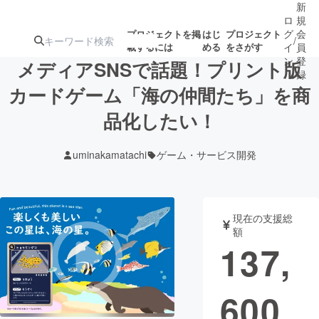
新
ロ
規
グ
会
プロジェクトを掲
はじ
プロジェクト
/
載するには
める
をさがす
イ
員
ン
登
メディアSNSで話題！プリント版
録
カードゲーム「海の仲間たち」を商
品化したい！
人気のプロ
注目のリ
注目の新着プロ
募集終了が近いプ
もうすぐ公開
ジェクト
ターン
ジェクト
ロジェクト
されます
uminakamatachi
ゲーム・サービス開発
アート・写真
音楽
現在の支援総
テクノロジー・ガジェット
ゲーム・サ
額
137,
映像・映画
書籍・雑誌
600
ビジネス・起業
チャレンジ