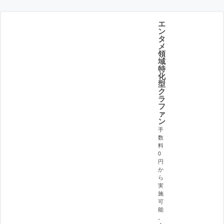
エ
ン
タ
メ
領
域
特
化
型
ク
ラ
フ
ァ
ン
手
数
料
0
円
か
ら
実
施
可
能
。