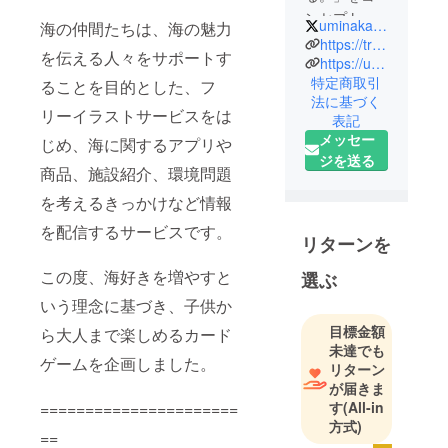
ンセプト
uminaka_free
海の仲間たちは、海の魅力
に、イラス
https://tradingcardgame.uminonakamatachi.com
を伝える人々をサポートす
トや記事を
https://uminonakamatachi.com/
特定商取引
通して海を
ることを目的とした、フ
法に基づく
身近にする
リーイラストサービスをは
表記
情報メディ
メッセー
じめ、海に関するアプリや
ア。
ジを送る
海の魅力を
商品、施設紹介、環境問題
発信する人
を考えるきっかけなど情報
のサポート
を配信するサービスです。
に加え、海
リターンを
での楽しみ
この度、海好きを増やすと
選ぶ
方、商品の
紹介など、
いう理念に基づき、子供か
海が好きに
目標金額
ら大人まで楽しめるカード
なる「きっ
未達でも
ゲームを企画しました。
リターン
かけ」づく
が届きま
りを目指し
す
(All-in
======================
ます。
方式)
==