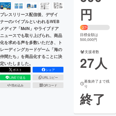
円
まちづくり・地域活性化
プレスリリース配信後、デザイ
ナーのバイブルといわれるWEB
CAMPFIRE for Social Good
CAMPFIRE Creation
27%
メディア「MdN」やライブドア
CAMPFIREふるさと納税
machi-ya
コミュニティ
目標金額は
ニュースでも取り上げられ、商品
500,000円
化を求める声を多数いただき、ト
レーディングカードゲーム「海の
支援者数
仲間たち」を商品化することに決
27
人
定いたしました。
ポスト
シェア
LINEで送る
URLコピー
募集終了まで残
埋め込み
QRコード
り
終了