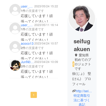
user_a16d66c85624
2023/05/24 15:22
1件
の支援者です
応援しています！頑
張ってください！
user_51d67cec15b4
2023/05/11 16:14
1件
の支援者です
応援しています！頑
seifug
張ってください！
acoco13
2023/04/24 10:57
akuen
2件
の支援者です
応援しています！頑
愛知県
張ってください！
初めてのプ
JunN0429
2023/04/24 10:09
ロジェクト
2件
の支援者です
です
応援しています！頑
徐(じょ) 堅
張ってください！
(けん) プロ
フィール
http://seifu-institute.jp/
整膚考案
1
特定商取引
者
法に基づく
表記
整膚学園学