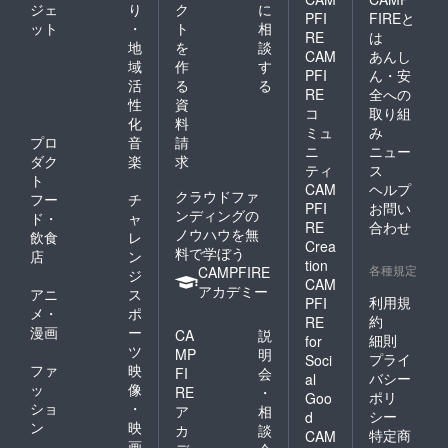
ジェ
り
ク
に
ら癌の
PFI
FIREと
著書に『整
予防ま
ット
・
ト
相
RE
は
膚学』・
で、整
地
を
談
CAM
あんし
膚美容
『整膚論』
域
作
す
法のす
PFI
ん・安
など約50種
活
る
る
べてが
RE
全への
性
資
この1冊
類がある
コ
取り組
で理解
化
料
ミュ
み
できま
プロ
音
請
整膚学園
ニ
ニュー
す。 書
ダク
楽
求
籍「整
ティ
ス
URL
ト
膚
CAM
ヘルプ
http://www.s
クラウドファ
フー
チ
論」：
PFI
お問い
ンディングの
eifu-
血流改
ド・
ャ
RE
合わせ
善の発
ノウハウを無
飲食
レ
Crea
見から
料で学ぼう
店
ン
tion
整膚の
各種規定
CAMPFIRE
ジ
メカニ
CAM
アカデミー
アニ
ス
ズム、
利用規
PFI
メ・
ポ
あらゆ
約
RE
る病気
漫画
ー
CA
説
細則
for
の予防
ツ
MP
明
プライ
Soci
からケ
ファ
映
FI
会
ア、整
バシー
al
ッ
像
RE
・
膚の歩
ポリ
Goo
ショ
・
みま
ア
相
シー
d
で、こ
ン
映
カ
談
特定商
CAM
の一冊
画