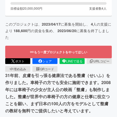
目標金額
20,000,000
円
支援者数
4
人
このプロジェクトは、
2023/04/17
に募集を開始し、
4
人の支援に
より
188,600
円の資金を集め、
2023/06/20
に募集を終了しまし
た
もう一度プロジェクトをやってほしい
ポスト
シェア
LINEで送る
URLコピー
埋め込み
QRコード
31年前、皮膚を引っ張る健康法である整膚（せいふ）を
作りました。車椅子の方でも安全に施術できます。2008
年には車椅子の少女が主人公の映画「整膚」も制作しま
した。整膚が世界中の車椅子の方の健康と仕事に役立つ
ことを願い、まず日本の100人の方をモデルとして整膚
の教材を無料でご提供したいと考えています。