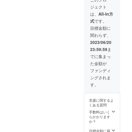
2018年4月8
円） 書
円） 書
す。元
ジェクト
籍「整
籍「助
ミスイ
日
膚美容
健録」
ンター
は、
All-In方
帝国ホテル
大全」
（定価
ナショ
式
です。
東京皮膚科
（定価
10,800
ナル準
35,000
円）
日本代
医を中心と
目標金額に
円）
DVD「
表・鈴
した医師に
関わらず、
《各
自分で
木ひと
DVD・
出来る
整膚美容講
みさん
2023/06/20
書籍の
整膚健
ご出
習会を行
23:59:59
ま
内容の
康法」
演。 書
う。
説明》
（定価
籍「セ
でに集まっ
車椅子
17,500
ルフ整
た金額が
の方の
円）
膚健康
2019年8月4
職業の
DVD「
術（美
ファンディ
日
ための
自分で
肌術）
ングされま
DVD「
出来る
＆セル
第九期医師
新しい
整膚美
フ整心
す。
専門整膚講
健康法
容法」
健康
〈整膚
（定価
座開催
術」：
術〉」
17,500
自分の
支援に関するよ
： 今回
円） 書
指と心
くある質問
2020年
のプロ
籍「整
で作る
ジェク
膚美容
健康長
東京五輪支
手数料はいく
トの始
大全」
寿。 書
らかかります
援のための
まりと
（定価
籍「整
か？
スポーツ整
なった
35,000
膚美容
１枚で
円） 書
大
目標金額に届
膚世界大会