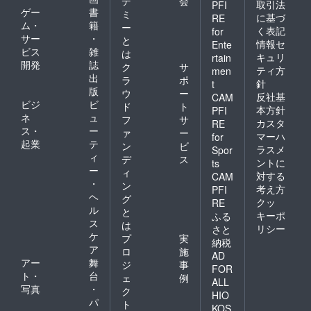
デ
会
取引法
PFI
にすべ
ゲー
書
ミ
に基づ
てが詰
RE
ム・
籍
ー
まった
く表記
for
サー
・
整膚の
と
情報セ
Ente
集大成
ビス
雑
は
キュリ
rtain
です。
開発
誌
ク
サ
ティ方
men
出
ラ
ポ
針
t
版
ウ
ー
反社基
CAM
ビジ
ビ
ド
ト
本方針
PFI
ネ
ュ
フ
サ
カスタ
RE
ス・
ー
ァ
ー
マーハ
for
起業
テ
ン
ビ
ラスメ
Spor
ィ
デ
ス
ントに
ts
ー
ィ
対する
CAM
・
ン
考え方
PFI
ヘ
グ
クッ
RE
ル
と
キーポ
ふる
ス
は
リシー
さと
ケ
プ
実
納税
ア
ロ
施
AD
アー
舞
ジ
事
FOR
ト・
台
ェ
例
ALL
写真
・
ク
HIO
パ
ト
KOS