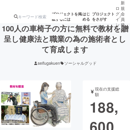
新
ロ
規
グ
会
プロジェクトを掲
はじ
プロジェクト
/
載するには
める
をさがす
イ
員
ン
登
100人の車椅子の方に無料で教材を贈
録
呈し健康法と職業の為の施術者とし
て育成します
人気のプロ
注目のリ
注目の新着プロ
募集終了が近いプ
もうすぐ公開
ジェクト
ターン
ジェクト
ロジェクト
されます
seifugakuen
ソーシャルグッド
アート・写真
音楽
現在の支援総
テクノロジー・ガジェット
ゲーム・サ
額
188,
映像・映画
書籍・雑誌
600
ビジネス・起業
チャレンジ