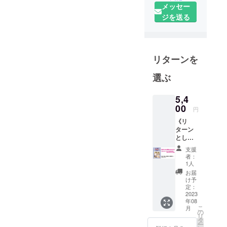
メッセー
長
ジを送る
世界整膚連
盟総裁 NPO
法人日本ス
ポーツ整膚
リターンを
協会会長
選ぶ
1951年
12月28日、
5,4
00
中国浙江省
円
天台県（天
《リ
ターン
台宗発祥の
とし
地）生まれ
て、以
支援
下の教
者：
材を贈
1人
1979年
呈しま
お届
中国北京体
す》
け予
7,400
育大学武術
定：
円 ：
2023
科卒業
年08
DVD「
こ
月
新しい
の
リ
健康法
1986年
タ
ー
〈整膚