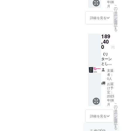
年08
DVD「
籍「整
表・鈴
める。
術」：
こ
月
新しい
膚美容
の
木ひと
自分の
リ
健康法
大全」
タ
みさん
指と心
ー
〈整膚
2007年
（定価
ン
ご出
詳細を見る
で作る
を
術〉」
35,000
選
演。 書
健康長
中国のオリ
択
（定価
円）
す
籍「助
寿。
る
ンピック医
3,600
健
189
円） 書
《各
師団に整膚
録」：
籍「助
,40
DVD・
美しい
を指導
健録」
書籍の
0
日本画
円
（定価
内容の
で整膚
10,800
《リ
説明》
の理念
2008年
円）
ターン
車椅子
と哲学
映画「整
DVD「
とし
の方の
を表現
自分で
て、以
膚」完成
職業の
してい
支援
出来る
下の教
ための
ます。
者：
整膚健
材を贈
DVD「
0人
2011年より
康法」
呈しま
新しい
お届
（定価
す》
健康法
毎年、医師
け予
17,500
189,400
〈整膚
定：
専門整膚講
円）
円 ：
2023
術〉」
年08
座にて医師
DVD「
DVD「
： 今回
こ
月
自分で
新しい
のプロ
の
に整膚を指
リ
出来る
健康法
ジェク
タ
導してい
ー
整膚美
〈整膚
トの始
ン
詳細を見る
を
容法」
術〉」
る。
まりと
選
択
（定価
（定価
なった
す
る
17,500
3,600
１枚で
このプロ