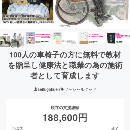
100人の車椅子の方に無料で教材
を贈呈し健康法と職業の為の施術
者として育成します
seifugakuen
ソーシャルグッド
現在の支援総額
188,600
円
終了
0
%達成