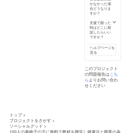
す。元
籍「整
全」：
かなかった場
（4月：東京
ミスイ
膚論」
美肌か
合どうなりま
ンター
（定価
帝国ホテ
ら癌の
すか？
ナショ
105,000
予防ま
ル）と第4回
ナル準
円）
で、整
支援で困った
整膚世界大
日本代
膚美容
時はどこに相
表・鈴
《各
法のす
会と第10期
談したらいい
木ひと
DVD・
べてが
ですか？
医師専門整
みさん
書籍の
この1冊
膚講座（10
ご出
内容の
で理解
ヘルプページを
演。 書
説明》
できま
月：岐阜県
見る
籍「助
車椅子
す。
高山市）
健
の方の
録」：
職業の
※共に新型コ
このプロジェクト
美しい
ための
ロナウイル
の問題報告は
こち
日本画
DVD「
ス感染拡大
で整膚
新しい
ら
よりお問い合わ
の理念
健康法
の為、中止
せください
と哲学
〈整膚
を表現
術〉」
2020年7月
してい
： 今回
ます。
のプロ
新型コロナ
DVD「
ジェク
ウイルス感
自分で
トの始
トップ
>
出来る
まりと
染者支援の
プロジェクトをさがす
>
整膚健
なった
ための「粘
ソーシャルグッド
>
康
１枚で
膜整膚」を
法」：
す。元
100人の車椅子の方に無料で教材を贈呈し健康法と職業の為