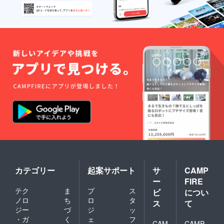
演活動を行
美肌か
毎日の
ら癌の
ケアが
う。
予防ま
自分で
で 整
できる
人類の進化
膚美容
ように
法のす
なりま
に三つの貢
べてが
す。
献
この1冊
DVD「
1. 皮膚をき
で理解
自分で
できま
出来る
れいにして
す。
整膚美
病気の改善
容
法」：
2. 肉体的・
シミ・
精神的な苦
シワの
痛も心地良
改善か
ら痩身
く軽減
まで自
3. 自分の指
分で行
で様々な病
う方法
が理解
気に対応
カテゴリー
起案サポート
サ
CAMP
できま
を掲げ整膚
ー
FIRE
す。 書
籍「整
の無形文化
テク
ま
プ
ス
ビ
につい
膚美容
ノロ
ち
ロ
タ
遺産申請を
ス
て
大
ジー
づ
ジ
ッ
目指す
全」：
・ガ
く
ェ
フ
美肌か
CAM
CAMP