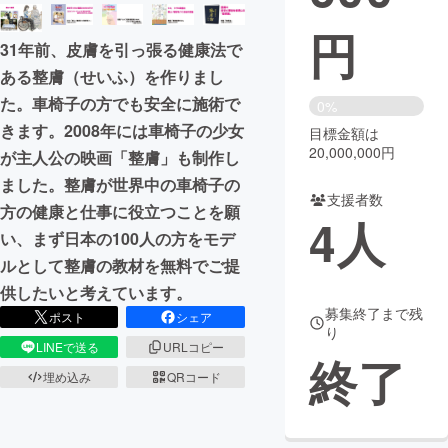
円
まちづくり・地域活性化
31年前、皮膚を引っ張る健康法で
ある整膚（せいふ）を作りまし
CAMPFIRE for Social Good
CAMPFIRE Creation
た。車椅子の方でも安全に施術で
0%
CAMPFIREふるさと納税
machi-ya
コミュニティ
きます。2008年には車椅子の少女
目標金額は
20,000,000円
が主人公の映画「整膚」も制作し
ました。整膚が世界中の車椅子の
支援者数
方の健康と仕事に役立つことを願
4
人
い、まず日本の100人の方をモデ
ルとして整膚の教材を無料でご提
供したいと考えています。
募集終了まで残
ポスト
シェア
り
LINEで送る
URLコピー
終了
埋め込み
QRコード