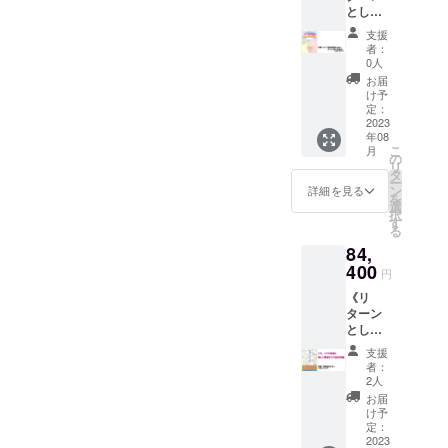
「ツボも
とし
円）
〈整膚
引っ張るべ
て、以
《各
術〉」
支援
下の教
き」という
DVD・
： 今回
者：
材を贈
書籍の
のプロ
0人
研究と実践
呈しま
内容の
ジェク
お届
から、皮膚
す》
説明》
トの始
け予
40,400
車椅子
定：
を引っ張る
まりと
円 ：
2023
の方の
なった
ことによっ
年08
DVD「
職業の
１枚で
こ
月
て健康と美
新しい
ための
の
す。元
リ
健康法
DVD「
タ
ミスイ
に効果的な
ー
〈整膚
新しい
ン
ンター
詳細を見る
メカニズム
を
術〉」
健康法
選
ナショ
択
（定価
を発見、理
〈整膚
す
ナル準
る
3,600
術〉」
日本代
論と実技を
84,
円） 書
： 今回
表・鈴
確立し、整
籍「セ
400
のプロ
木ひと
円
ルフ整
ジェク
膚（せい
みさん
《リ
膚健康
トの始
ご出
ふ）と名付
ターン
術（美
まりと
演。 書
とし
ける。
肌術）
なった
籍「セ
て、以
＆セル
１枚で
ルフ整
支援
下の教
フ整心
す。元
膚健康
者：
1994年より
材を贈
健康
ミスイ
2人
術（美
呈しま
術」
日本を拠点
ンター
肌術）
お届
す》
（定価
ナショ
け予
＆セル
として世界
84,400
1,800
定：
ナル準
フ整心
へ普及し始
円 ：
2023
円） 書
日本代
健康