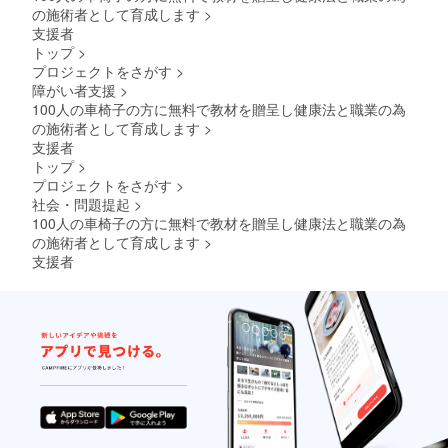
全身の
ミスイ
誕生させプ
の施術者として育成します
>
毎日の
ンター
支援者
ロジェクト
ケアが
ナショ
トップ
>
を立ち上げ
自分で
ナル準
プロジェクトをさがす
>
できる
日本代
る。
障がい者支援
>
ように
表・鈴
20名の医
なりま
木ひと
100人の車椅子の方に無料で教材を贈呈し健康法と職業の為
す。
みさん
師、70名以
の施術者として育成します
>
DVD「
ご出
上の看護師
支援者
自分で
演。 書
トップ
>
の協力で
出来る
籍「助
プロジェクトをさがす
>
整膚美
健
DVD「粘膜
容
録」：
社会・問題提起
>
整膚」完
法」：
美しい
100人の車椅子の方に無料で教材を贈呈し健康法と職業の為
成。
シミ・
日本画
の施術者として育成します
>
シワの
で整膚
支援者
改善か
の理念
「幸せは、
ら痩身
と哲学
まで自
を表現
人のために
分で行
してい
生きるこ
う方法
ます。
と」を信条
が理解
DVD「
できま
自分で
に20年前か
す。 書
出来る
ら全国各地
籍「整
整膚健
で毎年約200
膚美容
康
大
法」：
回以上の講
全」：
全身の