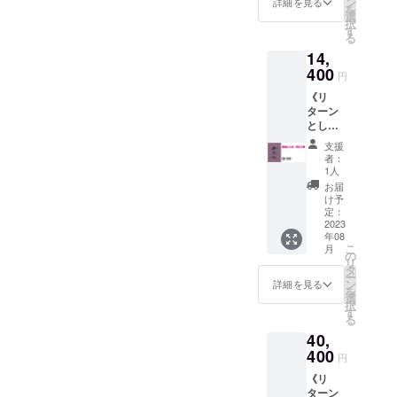
ン
詳細を見る
健康法研究
を
術〉」
選
択
のために来
（定価
す
る
3,600
日し、愛知
14,
円） 書
教育大学大
籍「セ
400
円
ルフ整
学院修了
《リ
膚健康
後、愛知医
ターン
術（美
科大学第一
とし
肌術）
て、以
＆セル
生理学教室
支援
下の教
フ整心
者：
で研究の傍
材を贈
健康
1人
呈しま
ら、旧東海
術」
お届
す》
（定価
け予
銀行陸上競
14,400
1,800
定：
技部のト
円 ：
2023
円）
年08
DVD「
《各
レーナーを
こ
月
新しい
DVD・
の
務める
リ
健康法
書籍の
タ
ー
〈整膚
内容の
ン
詳細を見る
を
術〉」
説明》
選
1992年
択
（定価
車椅子
す
東洋医学へ
る
3,600
の方の
40,
円） 書
疑問を持ち
職業の
籍「助
400
ための
「押すと血
円
健録」
DVD「
が止まる」
《リ
（定価
新しい
ターン
10,800
健康法