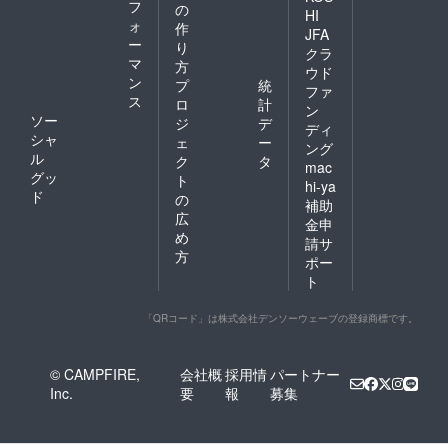
フ
の
HI
ォ
作
JFA
ー
り
クラ
マ
方
ウド
ン
プ
統
ファ
ス
ロ
計
ン
ソー
ジ
デ
ディ
シャ
ェ
ー
ング
ル
ク
タ
mac
グッ
ト
hi-ya
ド
の
補助
広
金申
め
請サ
方
ポー
ト
「QRコード」は株式会社デンソーウェーブの登録商標です。
© CAMPFIRE,
会社概
採用情
パートナー
Inc.
要
報
募集