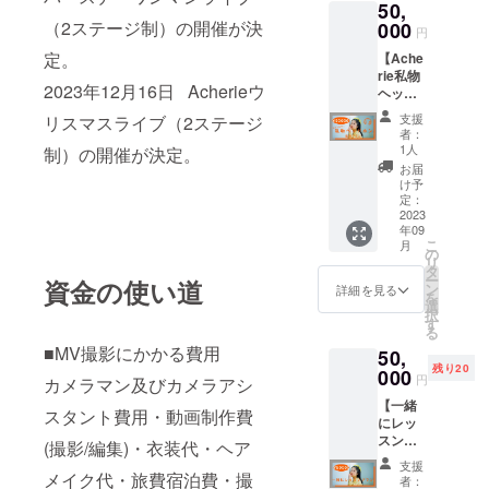
50,
フが撮
ジナル)
持込み
影用の
2023年
曲：
影。 ②
（2ステージ制）の開催が決
000
にお答
を見つ
カメラ
12月16
円
①Cherr
当日の
えし、
けた場
が会場
日(土)
y
定。
【Ache
ライブ
動画を
合は、
内に入
open
Bloom
rie私物
リハー
お送り
没収及
り、ご
17:00
②Daisy
2023年12月16日 Acherieウ
ヘッド
サルの
しま
びチ
来場の
start
piano
ホン提
見学。
す。（1
ケット
お客様
17:30
支援
リスマスライブ（2ステージ
ver )
供プラ
(約15分
コーラ
回収の
者：
の様子
料金：
Acherie
ン】 リ
間。開
スを
1人
上、退
制）の開催が決定。
が媒体
別途1ド
よりた
ターン
場時間
メール
場とさ
お届
や商品
リンク
くさん
内容：
の1時間
にて
け予
せて頂
映像に
代(500
のグッ
①Ache
前にお
定：
データ
く場合
映りこ
円)のみ
ズとサ
rie私物
2023
越しく
で送
がござ
む場合
当日会
ン
年09
のヘッ
ださ
信） ※
いま
がござ
場でお
キュー
こ
月
ドホン
い。) ③
の
内容は1
す。 ・
いま
支払い
カード
リ
(サイン
ライブ
タ
人1人異
各公演
す。収
いただ
をお送
ー
資金の使い道
付き)を
終了
ン
なりま
詳細を見る
は、映
録され
きま
りさせ
を
お送
後、楽
選
す。 皆
像収録
た映像
す。 in
ていた
択
り。(郵
屋にて
す
様の大
および
や写真
One
だきま
る
送)
お話及
好きな
写真撮
は商品
Music
す！
■MV撮影にかかる費用
50,
②Ache
びご挨
曲を私
影用の
化等に
Salon
残り20
rieより
000
拶。(約
に歌わ
カメラ
円
使用さ
大阪市
カメラマン及びカメラアシ
サン
5分間。
せてく
が会場
れる可
西区西
【一緒
キュー
待ち時
ださい
内に入
スタント費用・動画制作費
能性が
本町1-
にレッ
カード
間含め
ね♪ ※使
り、ご
ありま
7-21
スンプ
を同
ライブ
(撮影/編集)・衣装代・ヘア
用許可
来場の
す。
NISHIM
ラン】
封。
終了後
はこち
お客様
支援
OTO
リター
Acherie
メイク代・旅費宿泊費・撮
から30
らで行
者：
の様子
BLDG