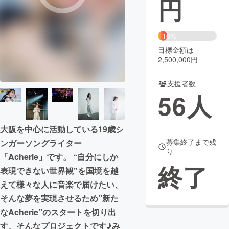
円
まちづくり・地域活性化
16%
目標金額は
CAMPFIRE for Social Good
CAMPFIRE Creation
2,500,000円
CAMPFIREふるさと納税
machi-ya
コミュニティ
支援者数
56
人
大阪を中心に活動している19歳シ
募集終了まで残
ンガーソングライター
り
「Acherie」です。 “自分にしか
終了
表現できない世界観”を国境を越
えて様々な人に音楽で届けたい、
そんな夢を実現させるため”新た
なAcherie”のスタートを切り出
す、そんなプロジェクトです♪み