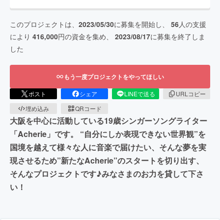
このプロジェクトは、
2023/05/30
に募集を開始し、
56
人の支援
により
416,000
円の資金を集め、
2023/08/17
に募集を終了しま
した
もう一度プロジェクトをやってほしい
ポスト
シェア
LINEで送る
URLコピー
埋め込み
QRコード
大阪を中心に活動している19歳シンガーソングライター
「Acherie」です。 “自分にしか表現できない世界観”を
国境を越えて様々な人に音楽で届けたい、そんな夢を実
現させるため”新たなAcherie”のスタートを切り出す、
そんなプロジェクトです♪みなさまのお力を貸して下さ
い！