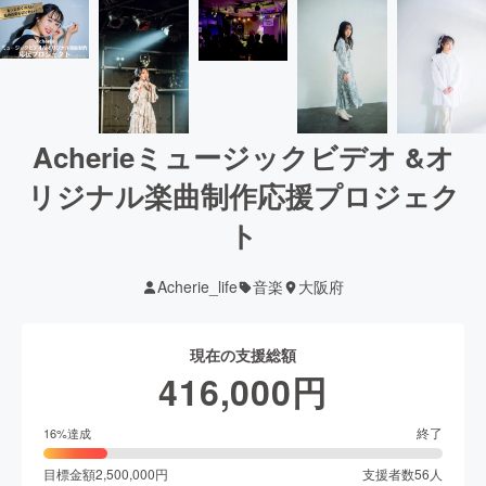
Acherieミュージックビデオ &オ
リジナル楽曲制作応援プロジェク
ト
Acherie_life
音楽
大阪府
現在の支援総額
416,000
円
終了
16
%達成
目標金額
2,500,000
円
支援者数
56
人