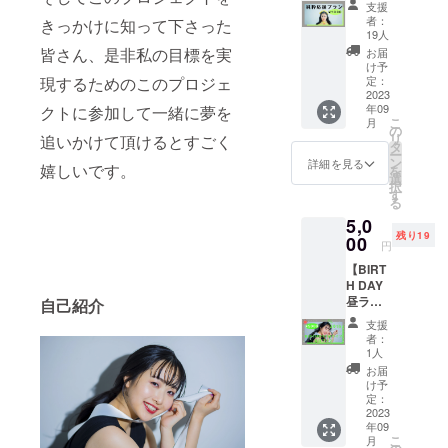
支援
ン内
ワールドラ
者：
きっかけに知って下さった
容：
19人
イブも予定
①Ache
皆さん、是非私の目標を実
お届
している。
rieより
け予
お礼の
現するためのこのプロジェ
定：
メール
2023
年09
クトに参加して一緒に夢を
をお送
こ
月
りさせ
の
リ
追いかけて頂けるとすごく
ていた
タ
ー
だきま
ン
詳細を見る
嬉しいです。
を
す。
選
択
(メール
す
る
の内容
5,0
はみな
残り19
さま同
00
円
じにな
【BIRT
ります)
H DAY
昼ライ
自己紹介
ブ応援
支援
プラ
者：
ン】 リ
1人
ターン
お届
内容：
け予
①Ache
定：
rie 20th
2023
年09
Birthda
こ
月
y One