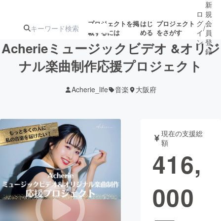
新
ロ
規
グ
会
プロジェクトを掲
はじ
プロジェクト
/
載するには
める
をさがす
イ
員
ン
登
Acherieミュージックビデオ &オリジ
録
ナル楽曲制作応援プロジェクト
人気のプロ
注目のリ
注目の新着プロ
募集終了が近いプ
もうすぐ公開
Acherie_life
音楽
大阪府
ジェクト
ターン
ジェクト
ロジェクト
されます
アート・写真
音楽
現在の支援総
額
416,
テクノロジー・ガジェット
ゲーム・サ
000
映像・映画
書籍・雑誌
ビジネス・起業
チャレンジ