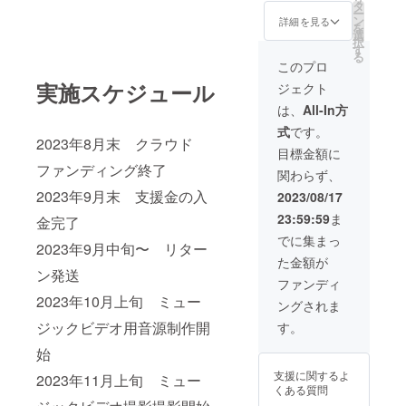
り)を郵
場所の
ボード)
（レ
タ
ー
送。(タ
み（宿
にサイ
コー
ン
詳細を見る
を
イトル
泊が必
ンを書
ディン
選
択
及び
要な場
いてお
グを行
す
る
ジャ
合は相
送りし
い音源
このプロ
ケット
談） ※
ます。
データ
実施スケジュール
ジェクト
等未定)
備考欄
※郵送の
をメー
⑧Ache
にて会
み。送
ルにて
は、
All-In方
rieより
場や内
料はこ
お送
式
です。
お礼の
容、リ
ちらで
り）
2023年8月末 クラウド
メール
クエス
負担し
Acherie
目標金額に
をお送
ト曲な
ます。
があな
ファンディング終了
関わらず、
りさせ
ど詳細
Acherie
たの為
ていた
を記入
の自宅
に作詞
2023年9月末 支援金の入
2023/08/17
だきま
して下
にあ
作曲を
23:59:59
ま
す
さい。
る、こ
させて
金完了
⑨12/16
※ご相談
の電子
いただ
でに集まっ
2023年9月中旬〜 リター
Xmas
等は担
ピアノ
きま
た金額が
LIVEに
当ス
で数々
す。 結
ン発送
ご招待
タッフ
のオリ
婚式の
ファンディ
⑩9/16
がメー
ジナル
お祝い
2023年10月上旬 ミュー
ングされま
ワンマ
ルで行
ソング
や、会
ンライ
わせて
を生み
社の社
ジックビデオ用音源制作開
す。
ブ終了
いただ
出しま
歌など
後に
きま
した。
で利用
始
ツー
す。
してい
支援に関するよ
2023年11月上旬 ミュー
ショッ
ただけ
くある質問
トを撮
たら嬉