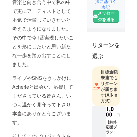
ター。幼少
法に基づく
音楽と向き合う中で私の中
表記
期から音楽
で更にアーティストとして
メッセー
で自己表現
本気で活躍していきたいと
ジを送る
することに
興味を持
考えるようになりました。
ち、2021年
その中で今1番実現したいこ
より本格的
リターンを
とを形にしたいと思い新た
にアーティ
な一歩を踏み出すことにし
スト活動を
選ぶ
始動。全て
ました。
の曲を作詞
目標金額
作曲。繊細
ライブやSNSをきっかけに
未達でも
かつ力強い
リターン
Acherieと出会い、応援して
歌声と楽曲
が届きま
す
(All-in
くださっている皆さん、い
ごとに変化
方式)
する世界観
つも温かく見守って下さり
1,0
を幅広い世
本当にありがとうございま
00
代に発信す
円
す。
る。今年は
【純粋
応援プ
韓国とアメ
ラン】
そしてこのプロジェクトを
リカでの
リター