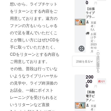
一緒に
サイ
送)
0
演を選
円
想いから、ライブチケット
ボイト
ズ：丸
②Ache
択して
レしま
いス
rieより
【出張
くださ
をリターンとする内容をご
しょ
テッ
サン
ライブ
い。ど
う〜！
カー /
キュー
プラ
ちらも
用意しております。遠方の
※備考欄
60×60
カード
ン】 リ
ご希望
支援
にご希
mm・
を同
ターン
ファンの方もいらっしゃる
の方は2
者：
望の日
顔写真
封。
内容：
回お申
0人
ので足を運んでいただくこ
時を第
ステッ
Acherie
①Ache
し込み
お届
1〜第5
カー /
の私
rie本人
くださ
け予
とが難しい方にはぜひCDを
候補記
46×61
物、
が出張
定：
い。 ※
入して
mm・
Epipho
であな
2023
ライブ
手に取っていただきたく、
年10
下さい
素材：
nのギ
たのた
終了
こ
月
（10
どちら
ター(エ
めに歌
の
後、物
CDをリターンとする内容も
リ
月）
もアー
レアコ
いに行
タ
販ス
ー
ト紙) ⑤
J-45)を
きま
ご用意しております。
ン
ペース
詳細を見る
を
オリジ
サイン
す。
選
にて撮
択
その他、普段は行っていな
ナルラ
を書い
Acherie
す
影を行
る
バーバ
てお送
があな
いま
いようなライブリハーサル
200
ンド (画
りしま
たのイ
す。
像参
す。 ※
ベント
,00
残り1
の見学や、ライブ終演後の
照・サ
郵送の
へ出張
0
円
イズ：
み。送
をして
お話会、一緒にボイスト
タテ21
料はこ
歌わせ
【私物
ミリ×ヨ
ちらで
ていた
電子ピ
レーニングを受けられると
コ208ミ
負担し
だきま
アノ提
リ・素
ます。
す！ ・
供プラ
いうリターンなど直接
支援
材：ポ
Acherie
誕生日
ン】 リ
者：