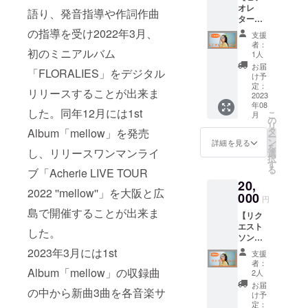
演を選
袖丈24
席をお
オレ
り、ま
rieより
参照・
択して
語り、発音指導や作詞作曲
選びい
タープ
たはご
お礼の
サイ
くださ
ただけ
ラン】
退場頂
メール
の指導を受け2022年3月、
ズ：丸
い。ど
支援
ます。
リター
く場合
をお送
いス
ちらも
者：
譲り
ン内
初のミニアルバム
がござ
りさせ
テッ
1人
ご希望
合って
容：
いま
ていた
カー /
の方は2
お届
「FLORALIES」をデジタル
ご協力
①Ache
す。ま
だきま
60×60
け予
回お申
いただ
rieから
た開演
す。
定：
mm・
し込み
リリースすることが出来ま
けると
個別の
2023
中のご
(メール
顔写真
くださ
年08
幸いで
ビデオ
入場に
の内容
ステッ
い。 ※
した。同年12月には1st
こ
月
す。 ・
レター
ついて
はみな
の
カー /
ライブ
リ
会場内
をメー
は、制
さま同
タ
46×61
Album「mellow」を発売
終了
ー
で係員
ルにて
限させ
じにな
ン
mm・
詳細を見る
後、物
を
の指示
お送
し、リリースワンマンライ
て頂く
ります)
選
素材：
販ス
択
及び注
り。
場合が
2023年
す
どちら
ペース
る
ブ「Acherie LIVE TOUR
意に従
Acherie
ござい
12月16
もアー
にて撮
20,
わない
本人が
ます。
日(土)に
ト紙) ⑤
影を行
2022 ''mellow''」を大阪と広
場合、
個別に
000
・紛失
行われ
オリジ
いま
円
入場を
ビデオ
や盗難
る限定
ナルラ
す。
島で開催することが出来ま
【リク
お断
メッ
等の責
「Xmas
バーバ
エスト
り、ま
セージ
任は一
LIVE」
ンド (画
した。
ソング
たはご
をお送
切負い
におけ
像参
プラ
退場頂
りしま
かねま
る応援
2023年3月には1st
照・サ
支援
ン】 リ
く場合
す。
すので
プラン
イズ：
者：
ターン
Album「mellow」の収録曲
がござ
（メー
予めご
です。
2人
タテ21
内容：
いま
ルにて
了承下
Acherie
ミリ×ヨ
お届
の中から新曲3曲を各音楽サ
①Ache
す。ま
データ
さい。
が通学
け予
コ208ミ
rieから
た開演
で送
定：
・酒
する音
リ・素