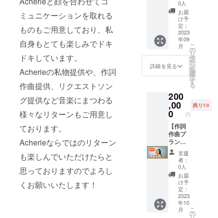
Acherieと顔を合わせてコ
リ塩化
が楽曲
パー
ターン
0人
ビニー
を制作
ティー
内容：
お届
ミュニケーションを取れる
ル・
する際
・結婚
①Ache
け予
色：ク
に使用
式 ・企
rie私物
定：
ものもご用意しており、私
リア) ⑥
してお
業様レ
の電子
2023
年09
オリジ
りま
セプ
ピアノ
自身もとても楽しみでドキ
こ
月
ナルタ
す。
ション
(サイン
の
リ
オル (画
パー
付き)を
ドキしています。
タ
ー
像参
ティー
お送
ン
詳細を見る
を
Acherieの私物提供や、作詞
照・サ
・その
り。(郵
選
択
イズ：
他イベ
送)
す
る
作曲提供、リクエストソン
340mm
ント ※
②Ache
200
×850m
交通費
rieより
グ提供など音楽にまつわる
m・素
別途
サン
,00
残り10
材：綿
※30分ス
キュー
0
様々なリターンもご用意し
円
100%・
テージ
カード
色：ホ
(選曲や
を同
【作詞
ております。
ワイ
曲数等
封。
作曲プ
Acherieならではのリターン
ト、文
は別途
Acherie
ラン】
字はネ
相談) ※
の私
リター
支援
も楽しんでいただけたらと
イビー)
新大阪
物、
ン内
者：
⑦9/16
から会
YAMAH
容： ①
0人
思っておりますのでよろし
発売5曲
場まで
Aの電子
あなた
お届
入り
片道3時
ピアノ
の為に
け予
くお願いいたします！
NEWミ
間以
(NP-
作詞作
定：
ニアル
内、日
32WH
曲を行
2023
年10
バム(サ
帰りで
ピアノ
いま
こ
月
イン入
伺える
風キー
す。
の
リ