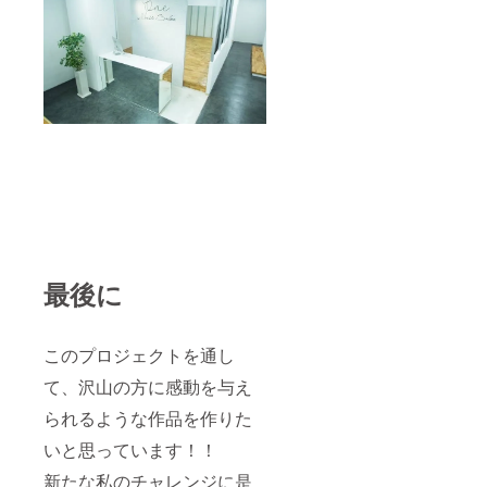
備考欄
にてボ
イスト
レーニ
ングの
希望日
程・
Acherie
に呼ん
でほし
い名
称・リ
クエス
トソン
グの希
望・オ
リジナ
最後に
ルソン
グの内
容の希
望を記
このプロジェクトを通し
入して
て、沢山の方に感動を与え
下さ
い。 ボ
られるような作品を作りた
イスト
レーニ
いと思っています！！
ング及
び12/16
新たな私のチャレンジに是