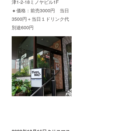
個別で
鍵盤＋
津1-2-18ミノヤビル1F
ビデオ
歌に限
🔸価格：前売3000円 当日
レター
りま
をメー
す。 ※
3500円＋当日１ドリンク代
ルにて
備考欄
お送
にどん
別途600円
り。 15.
な曲が
個別で
希望か
リクエ
記入し
ストソ
て下さ
ング(カ
い。(バ
バーor
ラード
お好き
の失恋
なオリ
ソング
ジナル)
etc...) ※
を1コー
ご相談
ラス、
等は担
動画に
当ス
てお送
タッフ
り。 16.
がメー
個別で
ルで行
オリジ
わせて
ナルソ
いただ
ング(サ
きま
ビ約30
す。 ※
秒〜60
使用許
秒)を動
可はこ
画にて
ちらで