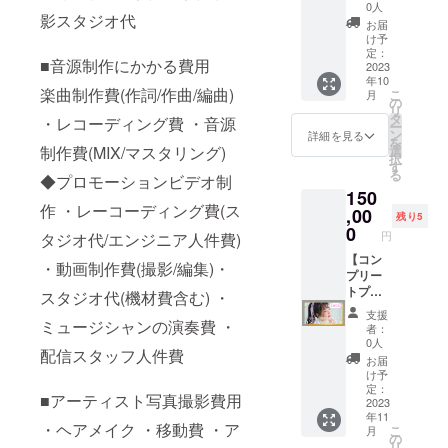
ン内
の私
分ほど
0人
いま
が媒体
B1
影スタジオ代
容：
物、
お時間
す。 ※
お届
や商品
①Ache
YAMAH
くださ
け予
備考欄
映像に
rie本人
Aのヘッ
定：
い)
にリク
映りこ
■音源制作にかかる費用
と一緒
2023
ドホン
2023年
エスト
む場合
年10
にOne
(HPH-
9月16日
曲を第3
がござ
楽曲制作費(作詞/作曲/編曲)
こ
月
Music
150 W)
の
のワン
希望ま
いま
リ
Salonで
にサイ
タ
マンラ
でお書
・レコーディング費 ・音源
す。収
ー
45分間
ンを書
ン
イブ終
詳細を見る
き下さ
録され
を
ボイス
いてお
選
制作費(MIX/マスタリング)
了後に
い。 ※
た映像
択
トレー
送りし
す
ツー
ご相談
や写真
る
ニング
◆プロモーションビデオ制
ます。
ショッ
等は担
は商品
150
が受講
※郵送の
トが撮
当ス
化等に
作 ・レーコーディング費(ス
でき
,00
み。送
影でき
タッフ
残り5
使用さ
る。
料はこ
0
る上
がメー
れる可
円
タジオ代/エンジニア人件費)
Acherie
ちらで
に、当
ルで行
能性が
が通う
【コン
負担し
日のラ
わせて
・動画制作費(撮影/編集)・
ありま
ボーカ
プリー
ます。
イブリ
いただ
す。
ルス
トプラ
Acherie
ハーサ
スタジオ代(機材費含む) ・
きま
クール
ン】 リ
が自宅
ルの見
す。
支援
「One
ターン
ミュージシャンの演奏費 ・
の電子
学及び
者：
Music
内容：
ピアノ
ライブ
0人
配信スタッフ人件費
Salon大
①Ache
にこの
終了
お届
阪校」
rieより
ヘッド
後、楽
け予
で、
サン
ホンを
定：
屋にて
■アーティスト写真撮影費用
Acherie
キュー
2023
差し込
お話が
年11
本人と
カード
み、
できる
・ヘアメイク ・移動費 ・ア
こ
月
一緒に
を同
数々の
の
プラン
リ