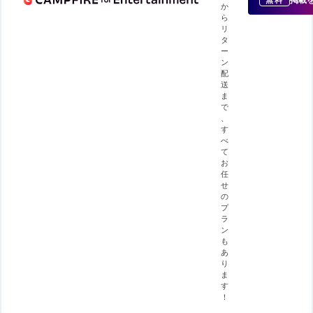
か
ら
リ
タ
ー
ン
配
送
ま
で
、
す
べ
て
お
任
せ
の
プ
ラ
ン
も
あ
り
ま
す
！