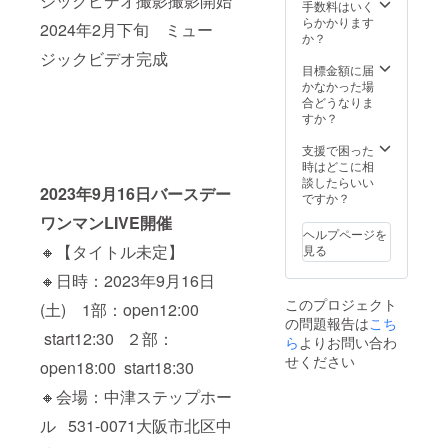
ジックビデオ撮影撮影開始
影
しいで
手数料はいく
11.9/16
す♪ ※ど
らかかります
2024年2月下旬 ミュー
ライブ
んなイ
か？
リハー
メージ
ジックビデオ完成
サルの
の曲に
目標金額に届
見学。
してほ
かなかった場
12.9/16
しいか
合どうなりま
ライブ
など要
すか？
終了
望を聞
後、楽
いて作
支援で困った
屋にて
詞作曲
時はどこに相
お話及
させて
談したらいい
2023年9月16日バースデー
びご挨
いただ
ですか？
拶。
きま
ワンマンLIVE開催
13.Ach
す。(備
ヘルプページを
erie本
考欄に
🔸【タイトル未定】
見る
人と一
お書き
緒に
くださ
🔸日時：2023年9月16日
One
い) ※完
このプロジェクト
Music
成した
(土) 1部：open12:00
の問題報告は
こち
Salonで
ら音源
start12:30 ２部：
45分間
データ
ら
よりお問い合わ
ボイス
をメー
せください
open18:00 start18:30
トレー
ルにて
ニング
お送り
🔸会場：中津ステップホー
が受講
しま
でき
す。 ※
ル 531-0071大阪市北区中
る。 14.
構成は