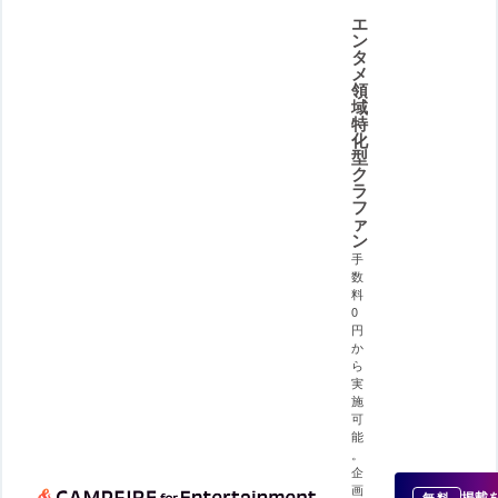
エ
ン
タ
メ
領
域
特
化
型
ク
ラ
フ
ァ
ン
手
数
料
0
円
か
ら
実
施
可
能
。
企
画
掲載
無料