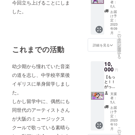
ン】 リ
Acherie
Acherie
今回立ち上げることにしま
ミリ×ヨ
者：
【撮影
不可）
ターン
のTシャ
よりサ
0人
コ208ミ
におけ
・会場
内容：
ツを
した。
ン
リ・素
お届
る注
内に録
①ワン
ゲット
キュー
け予
材：ポ
意】 ・
音、録
マンラ
して
定：
カード
リ塩化
演奏中
画、複
イブ終
2023
Acherie
を同封
ビニー
の撮影
写に使
年09
了後に
を応援
させて
ル・
は可能
こ
用する
月
ツー
するプ
の
いただ
色：ク
ですが
リ
機材(カ
ショッ
ランで
タ
きま
リア)
SNSに
ー
メラ、
トをお
す♪ ■3
ン
す。 収
詳細を見る
あげら
これまでの活動
を
レコー
客様の
色の中
選
録曲 1.
れる際
択
ダー、
携帯電
からお
す
Find
は60秒
る
ビデオ
話にて
色をお
Our
以内に
等録音
10,
スタッ
選びい
Dream
幼少期から憧れていた音楽
収めて
機器)を
フが撮
000
ただけ
Road 2.
円
下さ
持ち込
影。
ます ・
Stand
の道を志し、中学校卒業後
い。
んでい
【もっ
2023年
ホワイ
On 3.
（youtu
ただく
と！！
9月16日
ト (ロゴ
イギリスに単身留学しまし
Blue
be・
ことは
がっつ
のワン
色：ネ
Star 4.
tiktokの
可能で
り応援
た。
マンラ
イビー)
Daisy
支援
掲載は
すが三
プラ
イブ終
・ネイ
5. My
者：
不可）
脚等を
しかし留学中に、偶然にも
ン】 リ
了後、
ビー (ロ
5人
Future
・会場
立てて
ターン
ツー
ゴ色：
Code
お届
同世代のアーティストさん
内に録
の撮影
内容：
ショッ
イエ
け予
音、録
はお断
①Ache
トが撮
定：
ロー) ・
が大阪のミュージックス
画、複
りさせ
rieより
2023
影でき
ブラッ
写に使
て頂き
年10
サン
るプラ
ク (ロゴ
クールで歌っている素晴ら
こ
用する
月
ます。
キュー
ンで
の
色：ホ
リ
機材(カ
【入場
カード