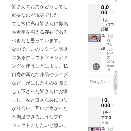
る
rieより
テッ
ver.) 2.
18:00
良等に
皆さんのお力がどうしても
8,0
サン
カー2枚
タイト
START
よる不
キュー
00
組 (画像
ル未定
18:30
円
参加は
必要なのが現実でした。
カード
参照・
3.タイ
料金：
保証致
【あ
を同
サイ
トル未
別途1ド
しかね
でも常に私は皆さんに勇気
しぇTで
封。
ズ：丸
定 4.タ
リンク
ます。
応援プ
2022年
いス
イトル
や希望を与える存在である
代(600
■ 注意
ラン】
12月4日
テッ
未定 5.
円)のみ
支援
事項 他
リター
に発売
カー /
べきだと思っています。
タイト
者：
当日会
【撮影
ン内
した
60×60
3人
ル未定
場でお
におけ
容： ①
なので、このリターン制度
Acherie
mm・
(曲順は
お届
支払い
る注
オリジ
の5曲入
顔写真
け予
変わる
いただ
意】 ・
のあるクラウドファンディ
ナルT
りミニ
定：
ステッ
可能性
きま
演奏中
シャツ
2023
アルバ
カー /
がござ
す。 ※
の撮影
ングを使うことにより、私
年09
（カ
ム
46×61
います)
お席は
は可能
こ
月
ラーと
「mello
の
mm・
先着順
自身の新たな作品やライブ
ですが
リ
サイズ
w」をサ
タ
素材：
です。
SNSに
ー
を選択
イン入
ン
どちら
詳細を見る
など、形にしたものを協力
※お客様
あげら
を
可能）
りでお
選
もアー
都合の
れる際
択
を郵
送りす
して下さった皆さんにお返
す
ト紙) ⑤
体調不
は60秒
る
送。
るプラ
オリジ
良等に
以内に
10,
しし、私と皆さん共につな
②Ache
ンで
ナルラ
よる不
収めて
rieより
000
す。 ミ
バーバ
円
参加は
下さ
がり合い、互いに良かった
サン
ニアル
ンド (画
保証致
い。
【ライ
キュー
バム
像参
しかね
と満足できるようなプロ
（youtu
ブで２
カード
「mello
照・サ
ます。
be・
ショッ
を同
w」に加
イズ：
ジェクトにしたいと思い、
■ 注意
tiktokの
トプラ
封。
え、
タテ21
支援
事項 他
掲載は