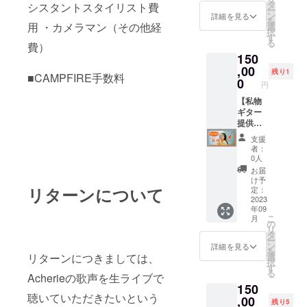
45分間
封。 ②
オリジ
タ
です。
シスタントスタイリスト費
ー
ボイス
オリジ
ナルソ
ン
※チケッ
詳細を見る
を
トレー
ナルポ
ングを
用 ・カメラマン（その他経
選
トはつ
択
ニング
スト
生み出
す
きませ
る
費）
を受講
カード2
しまし
んので
150
できる
枚組 (画
た。
必ずチ
プラン
像参
,00
ケット
残り1
■CAMPFIRE手数料
です。
照・サ
0
を購入
円
(Acheri
イズ：
済みも
eの指導
100×14
【私物
しくは
ではな
8) ③オ
ギター
クラウ
く
リジナ
提供プ
ドファ
Acherie
ルフラ
ラン】
ンディ
支援
本人の
ワーポ
リター
ングで
者：
隣で一
スト
ン内
チケッ
0人
緒に受
カード1
容：
トの
お届
けてい
枚 (画像
①Ache
ページ
け予
ただき
参照・
rie私物
リターンについて
定：
から支
ます。)
サイ
である
2023
援して
年09
楽しさ
ズ：
Epipho
くだ
こ
月
と効果
100×14
nのギ
の
さって
リ
を楽し
8) ④オ
ター(エ
タ
いる方
ー
みにし
リジナ
レアコ)
ン
のみ対
詳細を見る
を
てくだ
ルス
をサイ
選
リターンにつきましては、
象とな
択
さい
テッ
ンを書
す
りま
る
ね！！
カー2枚
いてプ
Acherieの歌声を生ライブで
す。 ※
150
是非皆
組 (画像
レゼン
昼公演
聴いていただきたいという
さん、
参照・
ト。(郵
,00
or夜公
残り5