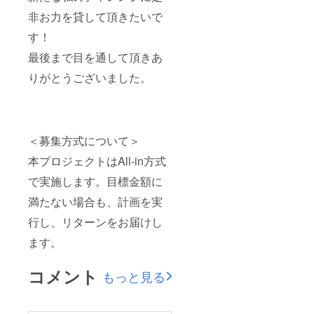
Xmas
LIVE実
非お力を貸して頂きたいで
施場所
す！
One
Music
最後まで目を通して頂きあ
Salon
住所：
りがとうございました。
大阪府
大阪市
西区西
本町1-
7-
21NISH
＜募集方式について＞
IMOTO
本プロジェクトはAll-in方式
BLDG
B1 本町
で実施します。目標金額に
駅27番
出口よ
満たない場合も、計画を実
り徒歩
30秒
行し、リターンをお届けし
ます。
コメント
もっと見る