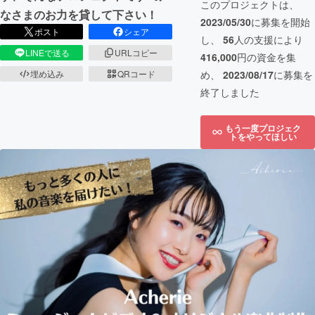
このプロジェクトは、
なさまのお力を貸して下さい！
2023/05/30
に募集を開始
ポスト
シェア
し、
56
人の支援により
LINEで送る
URLコピー
416,000
円の資金を集
埋め込み
QRコード
め、
2023/08/17
に募集を
終了しました
もう一度プロジェク
トをやってほしい