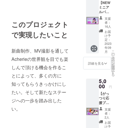
【NEW
ていた
2023年
ミニア
だきま
9月16日
ルバム
す。(会
に20歳
お届け
場取り
を迎え
支援
プラ
置き)
る
このプロジェクト
者：
ン】 リ
②Ache
Acherie
16人
ターン
rieより
のバー
お届
で実現したいこと
内容：
お礼の
スデー
け予
①9/16
メール
定：
ワンマ
発売5曲
2023
をお送
ンライ
年09
入り
りさせ
ブにお
新曲制作、MV撮影を通して
こ
月
NEWミ
ていた
の
ける応
リ
ニアル
だきま
タ
Acherieの世界観を目でも楽
援プラ
ー
バム(サ
す。
ン
ンで
詳細を見る
を
イン入
しんで頂ける機会を作るこ
(メール
選
す。 ■
択
り)を郵
の内容
す
概要
る
とによって、多くの方に
送。
はみな
2023年
5,0
②Ache
さま同
9月16日
知ってもらうきっかけにし
rieより
00
じにな
（土）
円
サン
ります)
昼公演
たい。そして新たなステー
【がっ
キュー
2023年
Acherie
つり応
カード
9月16日
20th
ジへの一歩を踏み出した
援プラ
を同
に20歳
Birthda
ン】 リ
封。
い。
を迎え
y One
支援
ターン
2023年
る
Man
者：
内容：
9月16日
Acherie
2人
Live @
①Ache
に発売
のバー
中津
お届
rieより
する
スデー
け予
StepHal