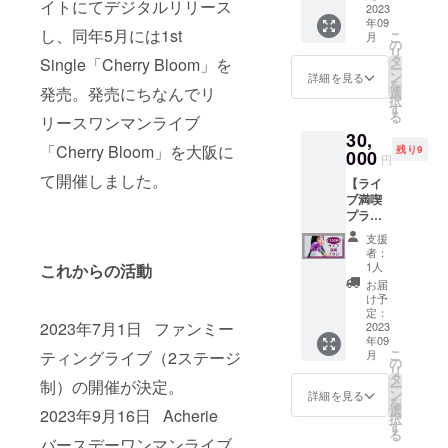
イトにてデジタルリリース
個別の
2023
中のご
信） ※
類、危
楽教室
材：ポ
年09
リクエ
入場に
内容は1
険物等
「One
リ塩化
し、同年5月には1st
こ
月
ストソ
ついて
人1人異
の
を持込
Music
ビニー
リ
ング(カ
は、制
なりま
タ
むこと
Salon」
Single「Cherry Bloom」を
ル・
ー
バーor
限させ
す。皆
ン
はでき
で限定
詳細を見る
色：ク
を
お好き
て頂く
様へ個
発売。発売にちなんでリ
選
ませ
のXmas
リア) ⑥
択
なオリ
場合が
別に、
す
ん。場
LIVEの
オリジ
る
リースワンマンライブ
ジナル)
ござい
動画に
内への
お席を
ナルタ
30,
を動画
ます。
てお礼
持込み
提供し
オル (画
「Cherry Bloom」を大阪に
残り9
で撮影
000
・紛失
を伝え
を見つ
ます。
像参
円
して
や盗難
させて
けた場
※お席は
照・サ
て開催しました。
【ライ
メール
等の責
くださ
合は、
先着順
イズ：
ブ満喫
にてお
任は一
い♪ ※備
没収及
です。
340mm
プラ
送り。
切負い
考欄に
びチ
※お客様
×850m
ン】 リ
Acherie
かねま
Acherie
ケット
都合の
m・素
支援
ターン
本人が
すので
から読
回収の
体調不
者：
材：綿
内容：
あなた
予めご
んでも
1人
これからの活動
上、退
良等に
100%・
①ワン
のリク
了承下
らいた
場とさ
よる不
お届
色：ホ
マンラ
エスト
さい。
い名称
け予
せて頂
参加は
ワイ
イブ終
にお答
定：
・酒
をお書
く場合
保証致
ト、文
2023年7月1日 ファンミー
了後に
2023
えして
類、危
き下さ
がござ
しかね
字はネ
年09
ツー
個別に
険物等
い。
いま
ます。
イビー)
こ
月
ティングライブ（2ステージ
ショッ
リクエ
の
を持込
す。 ・
LIVE概
⑦2曲入
リ
トをお
ストソ
タ
むこと
各公演
要■
り限定
制）の開催が決定。
ー
客様の
ング(カ
ン
はでき
詳細を見る
は、映
「Ache
CD「C
を
携帯電
バーor
選
ませ
像収録
rie
2023年9月16日 Acherie
herry
択
話にて
お好き
す
ん。場
および
Xmas
Bloom
る
スタッ
なオリ
バースデーワンマンライブ
内への
写真撮
LIVE」
」(収録