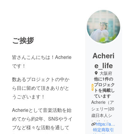
ご挨拶
Acheri
皆さんこんにちは！Acherie
e_life
です！
大阪府
数あるプロジェクトの中か
他に1件の
プロジェク
ら目に留めて頂きありがと
トを掲載し
ています
うございます！
Acherie（ア
シェリー)20
Acherieとして音楽活動を始
歳日本人シ
めてから約2年、SNSやライ
ンガーソン
https://acherie.bitfan.id/
ブなど様々な活動を通して
グライ
特定商取引