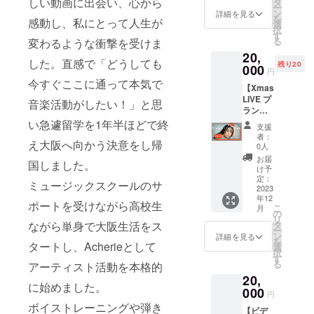
す。 ※
しい動画に出会い、心から
タ
ワイト)
ー
メラ、
時、会
を同
チケッ
ン
■サイズ
詳細を見る
を
レコー
場内に
感動し、私にとって人生が
封。 ②
トはつ
選
をお選
択
ダー、
おける
オリジ
きませ
す
びいた
る
ビデオ
変わるような衝撃を受けま
注意】
ナルポ
んので
だけま
等録音
・ご入
20,
スト
必ずチ
す 【S
した。直感で「どうしても
機器)を
場いた
残り20
カード2
000
ケット
size】
円
持ち込
だいた
枚組 (画
を購入
身丈 66
今すぐここに通って本気で
んでい
順でお
【Xmas
像参
済みも
身巾49
ただく
席をお
LIVE プ
照・サ
しくは
音楽活動がしたい！」と思
肩巾44
ことは
選びい
ラン】
イズ：
クラウ
袖丈19
可能で
ただけ
リター
100×14
い急遽留学を1年半ほどで終
ドファ
【M
支援
すが三
ます。
ン内
8) ③オ
ンディ
size】
者：
脚等を
え大阪へ向かう決意をし帰
譲り
容：
リジナ
ングで
0人
身丈70
立てて
合って
①Xmas
ルフラ
チケッ
身巾52
お届
国しました。
の撮影
ご協力
Live
ワーポ
トの
け予
肩巾47
はお断
いただ
@One
スト
定：
ページ
袖丈20
ミュージックスクールのサ
りさせ
けると
Music
2023
カード1
から支
【L
て頂き
年12
幸いで
Salonの
枚 (画像
援して
size】
ポートを受けながら高校生
こ
月
ます。
す。 ・
公演チ
参照・
の
くだ
身丈74
リ
【入場
会場内
ケット
サイ
タ
ながら単身で大阪生活をス
さって
身巾55
ー
時、会
で係員
を提供
ズ：
ン
いる方
詳細を見る
肩巾50
を
場内に
の指示
させて
タートし、Acherieとして
100×14
選
のみ対
袖丈22
択
おける
及び注
いただ
8) ④オ
す
象とな
【XL
る
アーティスト活動を本格的
注意】
意に従
きま
リジナ
りま
size】
・ご入
20,
わない
す。(会
ルス
す。 ※
身丈78
に始めました。
場いた
場合、
場取り
000
テッ
昼公演
身巾58
円
だいた
入場を
置き)
カー2枚
or夜公
肩巾53
ボイストレーニングや弾き
順でお
【ビデ
お断
②Ache
組 (画像