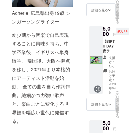
の
リ
Man
タ
ー
Live @
ン
詳細を見る
を
Acherie 広島県出身19歳 シ
中津
選
択
Stepの
す
ンガーソングライター
る
昼公演
5,0
チケッ
残り19
トを提
00
幼少期から音楽で自己表現
円
供させ
【BIRT
ていた
することに興味を持ち、中
H DAY
だきま
夜ライ
す。(会
学卒業後、イギリスへ単身
ブ応援
場取り
支援
留学。 帰国後、大阪へ拠点
プラ
置き)
者：
ン】 リ
②Ache
1人
を移し、2021年より本格的
ターン
rieより
お届
内容：
お礼の
け予
にアーティスト活動を始
①Ache
メール
定：
rie 20th
2023
をお送
動。 全ての曲を自ら作詞作
年09
Birthda
りさせ
こ
月
y One
ていた
の
曲。繊細かつ力強い歌声
リ
Man
だきま
タ
ー
Live @
と、楽曲ごとに変化する世
す。
ン
詳細を見る
を
中津
(メール
選
択
界観を幅広い世代に発信す
Stepの
の内容
す
る
夜公演
はみな
る。
5,0
チケッ
さま同
トを提
00
じにな
円
供させ
ります)