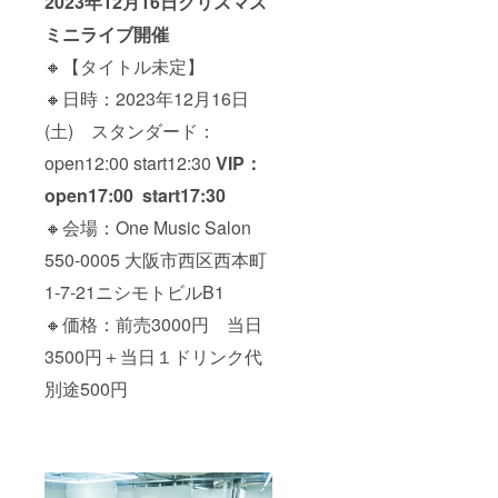
2023年12月16日クリスマス
お送
行いま
り。 今
す。
ミニライブ開催
回のリ
ターン
🔸【タイトル未定】
を詰め
込んだ
🔸日時：2023年12月16日
お得な
(土) スタンダード：
セット
です♪ ※
open12:00 start12:30
VIP：
メッ
セージ
open17:00 start17:30
の内容
は皆さ
🔸会場：One Music Salon
ま同じ
になり
550-0005 大阪市西区西本町
ますの
であら
1-7-21ニシモトビルB1
かじめ
🔸価格：前売3000円 当日
ご了承
くださ
3500円＋当日１ドリンク代
い。
※9/16の
別途500円
ライブ
のチ
ケット
はつき
ませ
ん。 ※