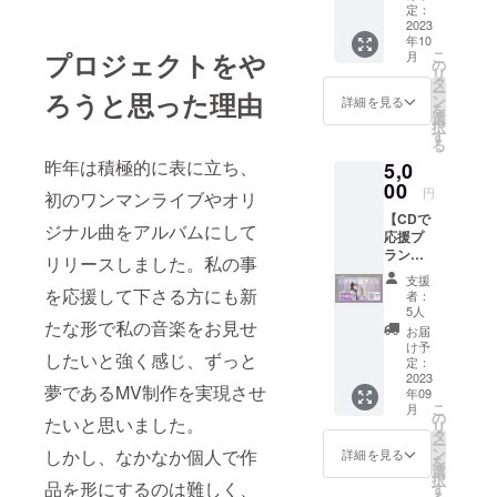
サン
Acherie
定：
ワンマ
l 会場：
キュー
2023
の5曲入
ンライ
中津
年10
カード
りNEW
ブにお
StepHal
こ
プロジェクトをや
月
を同
ミニア
の
ける応
l（OSA
リ
封。 ②
ルバム
タ
援プラ
KA） 時
ー
ろうと思った理由
オリジ
(サイン
ン
ンで
詳細を見る
間：昼
を
ナルポ
入り)を
選
す。 ■
公演
択
スト
お送り
す
概要
OPEN
る
カード2
するプ
2023年
12:00
昨年は積極的に表に立ち、
5,0
枚組 (画
ランで
9月16日
START
像参
00
す。 ミ
（土）
12:30
円
初のワンマンライブやオリ
照・サ
ニアル
夜公演
料金：
【CDで
イズ：
バムに
Acherie
別途1ド
ジナル曲をアルバムにして
応援プ
100×14
加え、
20th
リンク
ラン】
8) ③オ
Acherie
Birthda
リリースしました。私の事
代(600
リター
リジナ
よりサ
y One
円)のみ
支援
ン内
ルフラ
を応援して下さる方にも新
ン
Man
者：
当日会
容：
ワーポ
キュー
5人
Live @
場でお
①5曲入
たな形で私の音楽をお見せ
スト
カード
中津
お届
支払い
りミニ
カード1
を同封
け予
StepHal
いただ
したいと強く感じ、ずっと
アルバ
枚 (画像
定：
させて
l 会場：
きま
ム
2023
参照・
いただ
中津
す。 ※
夢であるMV制作を実現させ
年09
「mello
サイ
きま
StepHal
お席は
こ
月
w」(サ
ズ：
の
す。 収
l（OSA
たいと思いました。
先着順
リ
イン入
100×14
タ
録曲
KA） 時
です。
ー
り)を郵
8) ④オ
ン
1.Stand
しかし、なかなか個人で作
詳細を見る
間：昼
※お客様
を
送。
リジナ
選
On
公演
都合の
択
②Ache
品を形にするのは難しく、
ルス
す
(Piano
OPEN
体調不