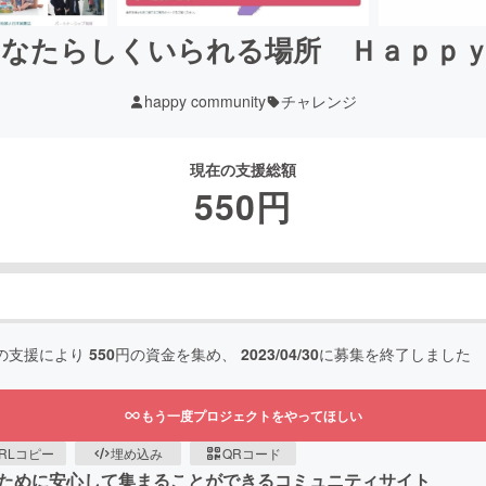
なたらしくいられる場所 Ｈａｐｐ
happy community
チャレンジ
現在の支援総額
550
円
の支援により
550
円の資金を集め、
2023/04/30
に募集を終了しました
もう一度プロジェクトをやってほしい
RLコピー
埋め込み
QRコード
るために安心して集まることができるコミュニティサイト