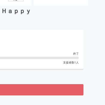
ｙＨａｐｐｙ
終了
支援者数
1
人