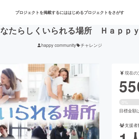
プロジェクトを掲載するには
はじめる
プロジェクトをさがす
なたらしくいられる場所 Ｈａｐｐ
happy community
チャレンジ
注目のリターン
注目の新着プロジェクト
募集終了が近いプロジェクト
も
現在の
音楽
舞台・パフォーマンス
55
ゲーム・サービス開発
フード・飲食店
0%
書籍・雑誌出版
アニメ・漫画
目標金額は1
支援者
チャレンジ
ビューティー・ヘルスケ
1