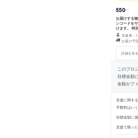
550
円
お届けする物品 ・
ンコードをサ
けます。 特別価格 １ヶ月 ￥1,419(税込み) ３ヶ月
￥4,257(税込み) １２ヶ月 ￥17,028(税込み) 提供方
支援者：1
にメールでクーポン
お届け予定
効期限は：２
く）です。 
のみです。
詳細を見
このプロ
目標金額
金額がフ
支援に関す
手数料はい
目標金額に
支援で困っ