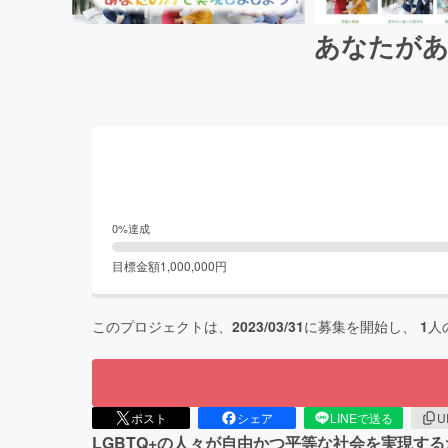
あなたがあ
0
%達成
目標金額
1,000,000
円
このプロジェクトは、
2023/03/31
に募集を開始し、
1
人
ポスト
シェア
LINEで送る
U
LGBTQ+の人々が自由かつ平等な社会を実現す