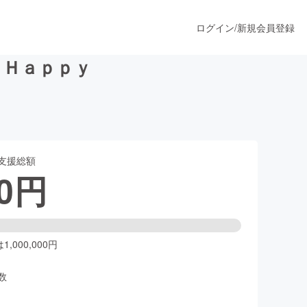
ログイン
/
新規会員登録
ｙＨａｐｐｙ
うすぐ公開されます
支援総額
プロダクト
0
円
ファッション
スポーツ
,000,000円
数
ア
ソーシャルグッド
人