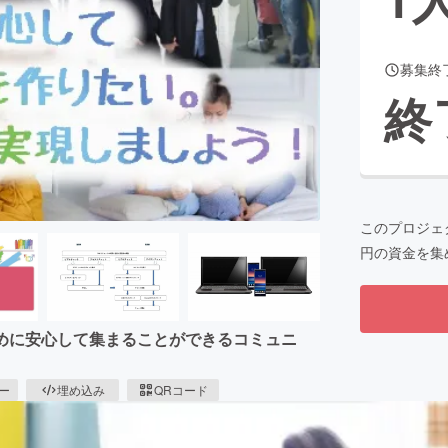
募集終
CAMPFIRE for Social Good
CAMPFIRE Creation
終
CAMPFIREふるさと納税
machi-ya
コミュニティ
このプロジェ
円の資金を集
ために安心して集まることができるコミュニ
ピー
埋め込み
QRコード