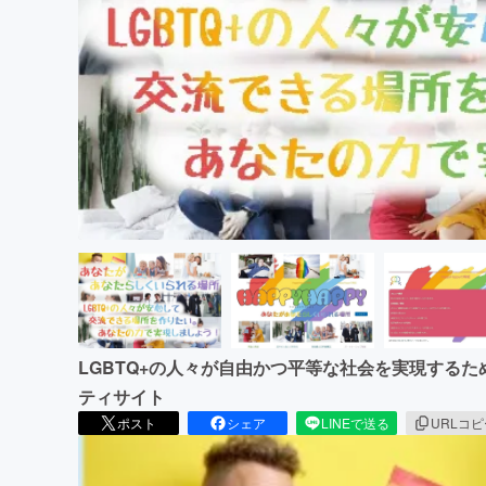
まちづくり・地域活性化
LGBTQ+の人々が自由かつ平等な社会を実現する
ティサイト
ポスト
シェア
LINEで送る
URLコ