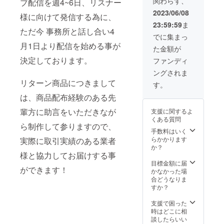
関わらず、
ブ配信を週4~6日、リスナー
2023/06/08
様に向けて発信する為に、
23:59:59
ま
ただ今 事務所と話し合い4
でに集まっ
月1日より配信を始める事が
た金額が
決定しております。
ファンディ
ングされま
リターン商品につきまして
す。
は、商品配布経験のある先
輩方に助言をいただきなが
支援に関するよ
くある質問
ら制作して参りますので、
手数料はいく
らかかります
実際に取引実績のある業者
か？
様と協力してお届けする事
目標金額に届
ができます！
かなかった場
合どうなりま
すか？
支援で困った
時はどこに相
談したらいい