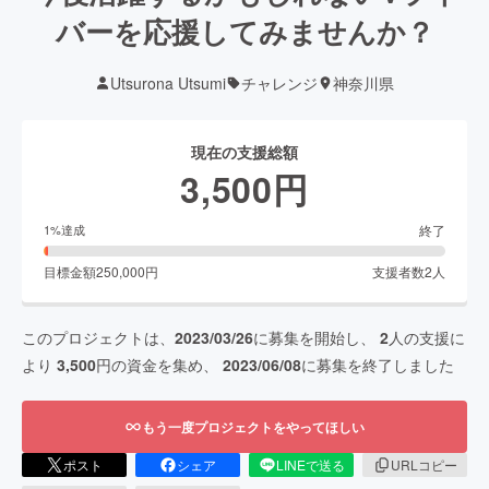
バーを応援してみませんか？
Utsurona Utsumi
チャレンジ
神奈川県
現在の支援総額
3,500
円
終了
1
%達成
目標金額
250,000
円
支援者数
2
人
このプロジェクトは、
2023/03/26
に募集を開始し、
2
人の支援に
より
3,500
円の資金を集め、
2023/06/08
に募集を終了しました
もう一度プロジェクトをやってほしい
ポスト
シェア
LINEで送る
URLコピー