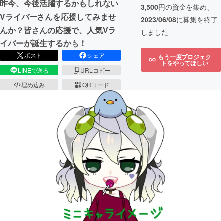
昨今、今後活躍するかもしれない
3,500
円の資金を集め、
Vライバーさんを応援してみませ
2023/06/08
に募集を終了
んか？皆さんの応援で、人気Vラ
しました
イバーが誕生するかも！
ポスト
シェア
もう一度プロジェク
トをやってほしい
LINEで送る
URLコピー
埋め込み
QRコード