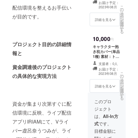
お届け予定：
520×730(mm)
こ
配信環境を整えるお手伝い
2023年08月
の
リ
タ
が目的です。
ー
ン
詳細を見る
を
選
択
す
る
10,000
円
プロジェクト目的の詳細情
キャラクター抱
き枕カバー(単品
報と
1種) 素材：トリ
コットライクラ
支援者：0人
サイズ：
資金調達後のプロジェクト
お届け予定：
500×1600(mm)
こ
2023年08月
の具体的な実現方法
の
リ
タ
ー
ン
詳細を見る
を
選
択
す
る
このプロ
資金が集まり次第すぐに配
ジェクト
信環境に反映、ライブ配信
は、
All-In方
アプリIRIAMにて、Vライ
式
です。
バー虚呂奈うつみが、ライ
目標金額に