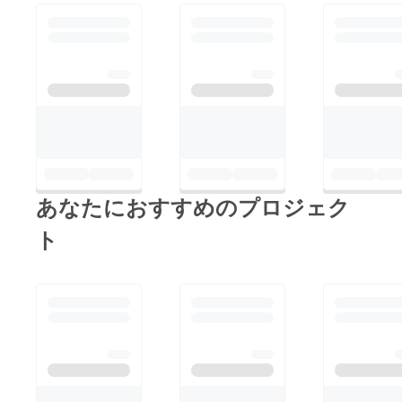
おいた私の声を、その
時用に流しておいたり
するそんな工夫ができ
るんです！なので、配
信環境を整える事は重
要なのだと改めて思い
ました(;´･ω･)ｳｰﾝ･･･
あなたにおすすめのプロジェク
ト