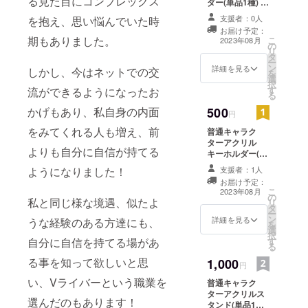
る見た目にコンプレックス
ダー(単品1種) 素
材：アクリル、
支援者：0人
を抱え、思い悩んでいた時
ナスカン サイ
お届け予定：
ズ：50×50(mm)
期もありました。
こ
2023年08月
の
リ
タ
ー
ン
詳細を見る
しかし、今はネットでの交
を
選
択
す
流ができるようになったお
る
500
かげもあり、私自身の内面
円
をみてくれる人も増え、前
普通キャラク
ターアクリル
よりも自分に自信が持てる
キーホルダー(単
品1種) 素材：ア
支援者：1人
ようになりました！
クリル、ナスカ
お届け予定：
ン サイズ：
こ
2023年08月
の
50×50(mm)
私と同じ様な境遇、似たよ
リ
タ
ー
ン
詳細を見る
うな経験のある方達にも、
を
選
択
す
自分に自信を持てる場があ
る
る事を知って欲しいと思
1,000
円
い、Vライバーという職業を
普通キャラク
ターアクリルス
選んだのもあります！
タンド(単品1種)