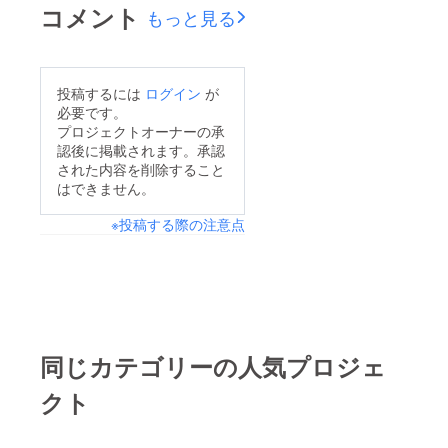
企画を作る。企画の返
コメント
もっと見る
という物も着々と上
礼品用に使う絵を描い
がっていっておりま
てもらえるよう、絵師
す！ただ、やはり、配
さんへ依頼を出す。2
投稿するには
ログイン
が
信を実際、始めてみて
人の絵師さんと契約。
必要です。
思ったのは、環境を整
3月25日考えた企画内
プロジェクトオーナーの承
える事の大切さですね
認後に掲載されます。承認
容を詰める。ライバー
^^;今の時期だと選挙
された内容を削除すること
のオンライン勉強会へ
はできません。
カーが通ったりすると
参加。初配信の告知画
個人情報が漏れぬよう
※投稿する際の注意点
像を自身で制作。初配
にミュートにするので
信の告知。
すが、その間、リス
ナー様は無音状態で待
機していなければなら
ないのです。例えば、
同じカテゴリーの人気プロジェ
配信機材があれば、私
のマイクだけをoffに
クト
BGMをそのまま流し
たり、事前に録音して