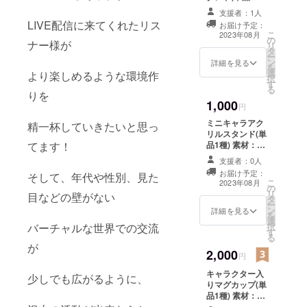
素材：アクリル
支援者：1人
サイズ：
LIVE配信に来てくれたリス
お届け予定：
70×70(mm)
こ
2023年08月
の
ナー様が
リ
タ
ー
ン
詳細を見る
を
選
より楽しめるような環境作
択
す
る
りを
1,000
円
ミニキャラアク
精一杯していきたいと思っ
リルスタンド(単
品1種) 素材：ア
てます！
クリル サイズ：
支援者：0人
50×50(mm)
お届け予定：
そして、年代や性別、見た
こ
2023年08月
の
リ
目などの壁がない
タ
ー
ン
詳細を見る
を
選
択
バーチャルな世界での交流
す
る
が
2,000
円
キャラクター入
少しでも広がるように、
りマグカップ(単
品1種) 素材：ス
トーンウェア サ