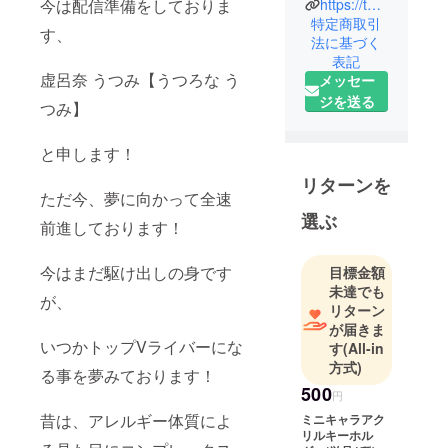
今は配信準備をしておりま
https://twitter.com/@Utumi32
特定商取引
す、
法に基づく
表記
虚呂奈 うつみ【うつろな う
メッセー
ジを送る
つみ】
と申します！
リターンを
ただ今、夢に向かって全速
選ぶ
前進しております！
今はまだ駆け出しの身です
目標金額
未達でも
が、
リターン
が届きま
いつかトップVライバーにな
す
(All-in
方式)
る事を夢みております！
500
円
昔は、アレルギー体質によ
ミニキャラアク
リルキーホル