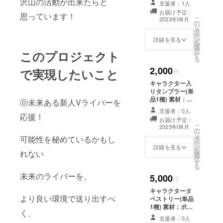
沢山の活動が出来たらと
支援者：1人
イズ：高さ95、
お届け予定：
思っています！
内径75(mm)
こ
2023年08月
の
リ
タ
ー
ン
詳細を見る
を
選
択
このプロジェクト
す
る
2,000
で実現したいこと
円
キャラクター入
りタンブラー(単
品1種) 素材：プ
ⓞ未来ある新人Vライバーを
ラスチック サイ
支援者：0人
ズ：350ml
応援！
お届け予定：
こ
2023年08月
の
リ
可能性を秘めているかもし
タ
ー
ン
詳細を見る
を
れない
選
択
す
る
未来のライバーを、
5,000
円
キャラクタータ
より良い環境で送り出すべ
ペストリー(単品
1種) 素材：ポリ
く、
エステルスケー
支援者：0人
ド サイズ：