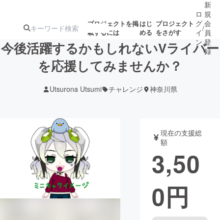
新
ロ
規
グ
会
プロジェクトを掲
はじ
プロジェクト
/
載するには
める
をさがす
イ
員
ン
登
今後活躍するかもしれないVライバー
録
を応援してみませんか？
人気のプロ
注目のリ
注目の新着プロ
募集終了が近いプ
もうすぐ公開
Utsurona Utsumi
チャレンジ
神奈川県
ジェクト
ターン
ジェクト
ロジェクト
されます
アート・写真
音楽
現在の支援総
額
3,50
テクノロジー・ガジェット
ゲーム・サ
0
円
映像・映画
書籍・雑誌
ビジネス・起業
チャレンジ