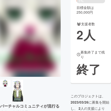
1%
目標金額は
まちづくり・地域活性化
250,000円
支援者数
CAMPFIRE for Social Good
CAMPFIRE Creation
2
人
CAMPFIREふるさと納税
machi-ya
コミュニティ
募集終了まで残
り
終了
このプロジェクトは、
2023/03/26
に募集を開始
バーチャルコミュニティが流行る
し、
2
人の支援により