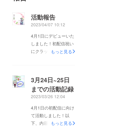
活動報告
2023/04/07 10:12
4月1日にデビューいた
しました！初配信祝い
にクラッカーのスタン
もっと見る
プを貰いました☆とて
も緊張した初日でした
が、来てくれた方みん
3月24日~25日
な優しくて、とても楽
までの活動記録
しく過ごす事ができま
2023/03/26 12:04
した♪スポットライト
でリスナー様にお祝い
4月1日の初配信に向け
してもらいました☆今
て活動しました！以
は、配信7日目なので
下、内容です！3月24
もっと見る
すが、リスナーさんの
日初配信の内容を考え
お陰でライバーランク