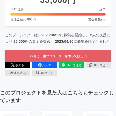
終了
116
%達成
目標金額
30,000
円
支援者数
2
人
このプロジェクトは、
2023/04/17
に募集を開始し、
2
人の支援に
より
35,000
円の資金を集め、
2023/04/30
に募集を終了しました
もう一度プロジェクトをやってほしい
ポスト
シェア
LINEで送る
URLコピー
埋め込み
QRコード
このプロジェクトを見た人はこちらもチェックし
ています