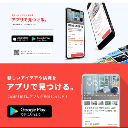
ルに表
や注意
１６
×3パッ
都合上
記され
書きを
匹
ク ※
ご利用
ます。
ご確認
神奈川
テーマ
頂けま
商品開
くださ
県佐島
画像に
せん ご
封前に
い。 実
から 丸
写真 神
了承下
は必ず
際にお
吉商店
奈川県
さ
お届け
届けす
さん、
から ブ
い。
のリ
るリ
平敏丸
ロ雅さ
「原材
ターン
ターン
さんな
んと万
料及び
に貼付
とパッ
どより
事屋
添加物
された
ケージ
お買い
みっ
等の食
ラベル
等のデ
得 マ
ちゃん
品表示
や注意
ザイン
グロ３
ミニ三
はお届
書きを
が異な
パッ
浦大
け商品
ご確認
る場合
ク マ
根
のラベ
くださ
があり
グロ付
１ か
ルに表
い。」
ますの
け１
ぶ３
記され
「原材
で、あ
パッ
人参
ます。
料及び
らかじ
ク マ
４
商品開
添加物
めご了
グロの
キャベ
封前に
等の食
承くだ
頬肉
ツ１
は必ず
品表示
さ
（唐揚
里芋８
お届け
はお届
い。」
げ用）
（中サ
のリ
け商品
１パッ
イ
ターン
のラベ
ク 佐島
ズ）
に貼付
ルに表
タコ３
白菜１
された
記され
００ｇ
ブロッ
ラベル
ます。
～４５
コリー
や注意