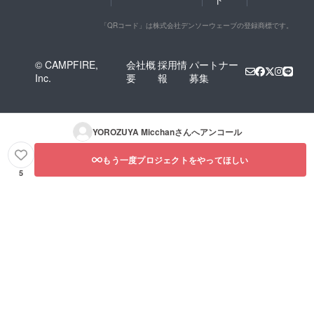
ます。
添加物
商品開
等の食
「QRコード」は株式会社デンソーウェーブの登録商標です。
封前に
品表示
は必ず
はお届
お届け
け商品
のリ
© CAMPFIRE,
会社概
採用情
パートナー
のラベ
ターン
ルに表
Inc.
要
報
募集
に貼付
記され
された
ます。
ラベル
商品開
や注意
封前に
書きを
YOROZUYA Micchan
さんへアンコール
は必ず
ご確認
お届け
くださ
のリ
もう一度プロジェクトをやってほしい
い。」
ターン
5
「原材
に貼付
料及び
された
添加物
ラベル
等の食
や注意
品表示
書きを
はお届
ご確認
け商品
くださ
のラベ
い。」
ルに表
「原材
記され
料及び
ます。
添加物
商品開
等の食
封前に
品表示