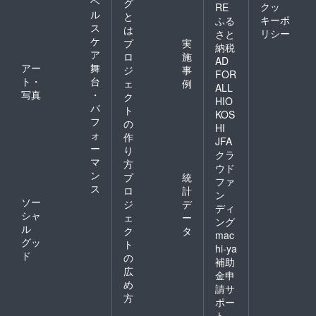
ヘ
グ
クッ
RE
類ほど
クラゲ
ル
と
海藻類
キーポ
ふる
をお届
ス
は
(乾燥の
け致し
リシー
さと
ケ
場合も
プ
実
ます。
納税
ござい
ア
農家の
ロ
施
AD
ます)2
お米は
アー
舞
ジ
事
FOR
種ほど
玄米か
ト・
台
ェ
例
お届け
ALL
白米ど
写真
・
ク
致しま
ちらか
HIO
パ
す ※ 離
ト
になり
KOS
島は配
フ
ますが
の
HI
送の都
お届け
ォ
作
JFA
合上ご
致しま
ー
り
クラ
利用頂
すので
マ
方
けませ
ご了承
ウド
ン
プ
統
ん ご了
下さ
ファ
ス
承下さ
い。 ※
ロ
計
ン
い。
離島は
ソー
ジ
デ
ディ
「原材
配送の
シャ
ェ
ー
ング
料及び
都合上
ル
ク
タ
添加物
mac
ご利用
グッ
ト
等の食
頂けま
hi-ya
ド
品表示
の
せん ご
補助
はお届
了承下
広
金申
け商品
さ
め
請サ
のラベ
い。
方
ルに表
ポー
「原材
記され
料及び
ト