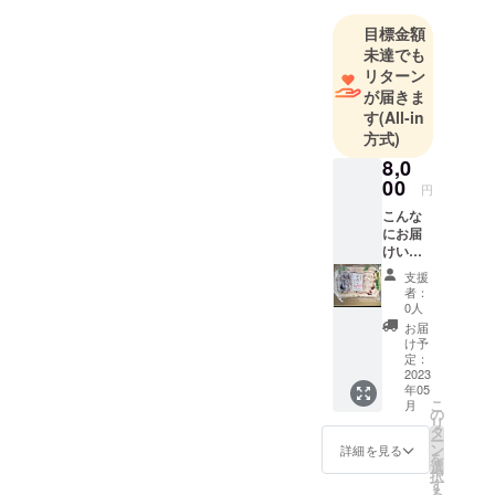
目標金額
未達でも
リターン
が届きま
す
(All-in
方式)
8,0
00
円
こんな
にお届
けいた
しま
支援
す！ 佐
者：
島タ
0人
コ １
お届
００ｇ
け予
（刺身
定：
用）生
2023
年05
わかめ
こ
月
（しゃ
の
リ
ぶしゃ
タ
ー
ぶ
ン
詳細を見る
を
用）
選
択
佐島ひ
す
る