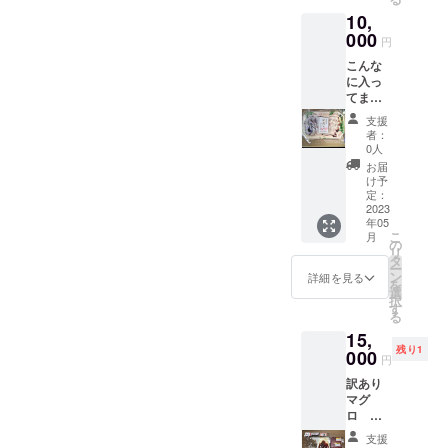
じき５
10,
００
ｇ 釜
000
円
揚げし
こんな
らす１
に入っ
パッ
てま
ク あ
す。 佐
じの干
支援
島タ
物 ２
者：
コ １
枚
0人
００ｇ
三浦半
お届
（刺身
島 春
け予
用）生
キャベ
定：
わかめ
2023
ツ １
年05
（しゃ
玉
こ
月
ぶしゃ
人参
の
リ
ぶ
（とて
タ
ー
用）
も甘い
ン
詳細を見る
を
佐島ひ
サラダ
選
択
じき５
向きで
す
る
００
す。）
15,
ｇ 釜
３
残り1
揚げし
000
本
円
らす１
玉ねぎ
訳あり
パッ
（新玉
マグ
ク あ
ねぎ）
ロ 冷
じの干
４コ 栽
凍便
物 ２
培中無
支援
コース