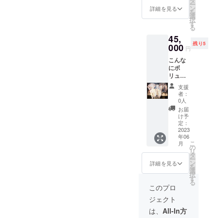
タ
薬 サ
袋 ※上
ー
んなど
柵（ス
ン
ラダホ
詳細を見る
記は
を
より イ
ジ、シ
選
ウレン
３月中
択
カ１
ミあ
す
ソウ
旬に送
る
匹 ワ
り、訳
（サラ
らせて
45,
カメ１
ありに
ダ、パ
頂きま
残り5
袋 し
000
なりま
スタな
した内
円
らす１
す。味
どにオ
容量の
こんな
パック
は、同
スス
写真で
にボ
静岡県
じで大
メ） ふ
すので
リュー
から浜
変お得
もとも
イメー
ムがあ
名湖
です）
農園
ジして
支援
る新鮮
フォー
マグロ
栽培中
者：
頂きや
な食材
ムさん
付け１
0人
無農
すいか
をお届
より う
パッ
薬 紫
お届
と思い
け致し
ずら6
ク マ
け予
もち
ますが
ます！
パッ
定：
グロの
麦 ３
今回の
雪あか
2023
ク
頬肉
００
リター
年06
りさん
燻製玉
（唐揚
ｇ １
ン発送
こ
月
とゆず
子 1
の
げ用）
袋 木綿
は5〜6
リ
豚より
パック
タ
１パッ
豆腐２
月予定
ー
雪あか
白米
ン
ク ※上
詳細を見る
丁 油
してお
を
り 豚
1kg 長
選
記は２
揚げ３
ります
択
丼セッ
野県か
す
月中旬
枚 が
故 その
る
ト
ら 三
に送ら
このプロ
んも２
時期に1
（200g
美きの
せて頂
コ し
番美味
ジェクト
×5 タレ
こ・
きまし
らたけ
しいお
付き）
ハーブ
たので
は、
All-In方
１袋 オ
野菜8種
園さん
写真の