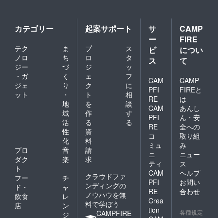
商品開
０ｇ×２
１ チ
書きを
封前に
匹 釜
ヂレほ
ご確認
は必ず
揚げひ
うれん
くださ
お届け
カテゴリー
起案サポート
サ
CAMP
じき
草１で
い。」
のリ
しらす
す。 ※
ー
FIRE
「原材
ターン
２パッ
上記は
料及び
に貼付
テク
ま
プ
ス
ビ
につい
ク ワ
２月中
添加物
された
ノロ
ち
ロ
タ
ス
て
カメ１
旬に送
等の食
ラベル
ジー
づ
ジ
ッ
パッ
らせて
品表示
や注意
ク し
・ガ
く
ェ
フ
頂きま
はお届
書きを
CAM
CAMP
らすコ
した写
ジェ
り
ク
に
け商品
ご確認
PFI
FIREと
ロッケ
真です
のラベ
くださ
ット
・
ト
相
RE
は
１パッ
のでボ
ルに表
い。 実
地
を
談
ク ※上
リュー
CAM
あんし
記され
際にお
域
作
す
記は２
ムは変
ます。
PFI
ん・安
届けす
活
る
る
月中旬
わりま
商品開
るリ
RE
全への
に送ら
せんが
性
資
封前に
ターン
コ
取り組
せて頂
5月〜6
は必ず
化
料
とパッ
ミュ
み
きまし
月リ
お届け
ケージ
プロ
音
請
た内容
ニ
ニュー
ターン
のリ
等のデ
ダク
楽
求
です写
発送予
ターン
ティ
ス
ザイン
ト
真のボ
定して
に貼付
が異な
CAM
ヘルプ
クラウドファ
リュー
フー
チ
おりま
された
る場合
PFI
お問い
ムは変
ンディングの
す故
ラベル
ド・
ャ
があり
RE
合わせ
わりま
数には
や注意
ノウハウを無
ますの
飲食
レ
せんが
Crea
変更ご
書きを
で、あ
料で学ぼう
店
ン
5月〜6
ざいま
tion
ご確認
らかじ
各種規定
CAMPFIRE
ジ
月リ
せんが
くださ