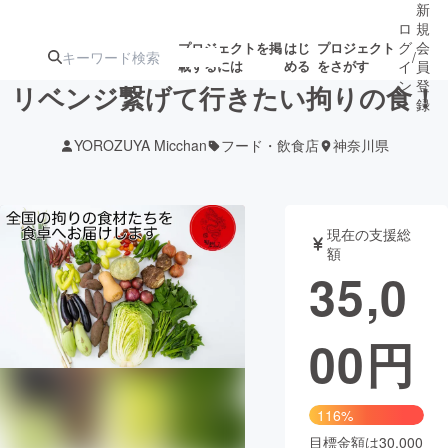
新
ロ
規
グ
会
プロジェクトを掲
はじ
プロジェクト
/
載するには
める
をさがす
イ
員
ン
登
リベンジ繋げて行きたい拘りの食！
録
YOROZUYA Micchan
フード・飲食店
神奈川県
人気のプロ
注目のリ
注目の新着プロ
募集終了が近いプ
もうすぐ公開
ジェクト
ターン
ジェクト
ロジェクト
されます
現在の支援総
額
アート・写真
音楽
35,0
テクノロジー・ガジェット
ゲーム・サ
00
円
映像・映画
書籍・雑誌
116%
ビジネス・起業
チャレンジ
目標金額は30,000