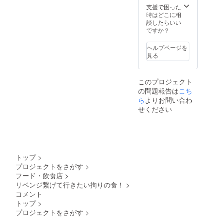
ターン
島など
油揚げ
支援で困った
ますの
発送は
はお届
挽肉
３枚
時はどこに相
でご了
5〜6月
けする
1kg
がんも
談したらいい
承下さ
予定し
ことが
２コ
ですか？
い。 そ
ており
できま
ウィン
白滝１
の日に
ます故
せん。
ナー1
袋 オス
捕れた
その時
ヘルプページを
食の安
パック5
スメ
魚をお
期に1番
見る
全性の
本入
セット
魚屋さ
美味し
為ご了
り
をお届
んに相
いお野
承下さ
け致し
談して
菜8種類
い。
このプロジェクト
ポン酢
ます。
裁いて
以上で
「原材
の問題報告は
こち
１
静岡県
もら
お届け
料及び
本
ら
よりお問い合わ
からふ
い 刺
致しま
添加物
もとも
身にし
せください
す 海
等の食
ゆず豚
農園さ
ても
藻類は
品表示
合計２
んより
らった
乾燥に
はお届
キロと
もち麦
り炙っ
なる可
け商品
ウィン
（ダイ
ても
能性も
のラベ
ナー１
シモ
らった
ござい
ルに表
パック
チ）玄
りお刺
ますが
トップ
>
記され
豚肉２
麦 小
身は包
それ以
ます。
プロジェクトをさがす
>
社合わ
袋300
丁があ
外は変
商品開
フード・飲食店
>
せて
ｇ １
れば直
更ござ
封前に
豚肉５
リベンジ繋げて行きたい拘りの食！
>
袋 紫も
ぐに食
いませ
は必ず
キロ
ち麦
コメント
べる状
んので
お届け
ウィン
（ダイ
態でお
ご了承
トップ
>
のリ
ナー１
シモ
送りし
下さい
ターン
プロジェクトをさがす
>
パッ
チ）精
ます。