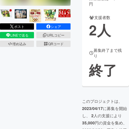
円
まちづくり・地域活性化
支援者数
2
人
ポスト
シェア
CAMPFIRE for Social Good
CAMPFIRE Creation
LINEで送る
URLコピー
CAMPFIREふるさと納税
machi-ya
コミュニティ
埋め込み
QRコード
募集終了まで残
り
終了
このプロジェクトは、
2023/04/17
に募集を開始
し、
2
人の支援により
35,000
円の資金を集め、