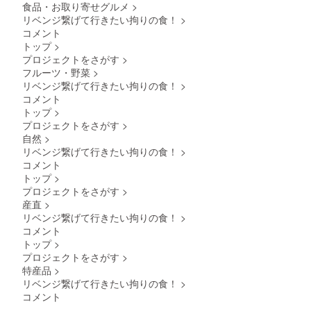
※冷蔵で
に貼付
食品・お取り寄せグルメ
>
ク 十
麦 小
煮物、
のお届
された
リベンジ繋げて行きたい拘りの食！
>
勝豚タ
袋300
焼き用
けは配
ラベル
レ１
ｇ １
コメント
は、鱗
送の都
や注意
本 ゆ
袋 合計
処理な
トップ
>
合上
書きを
ずポン
２袋 千
ど直ぐ
北海
ご確認
プロジェクトをさがす
>
酢１本
葉県か
に食べ
道 九
くださ
フルーツ・野菜
>
早坂丸
らは、
る状態
州 沖
い。」
リベンジ繋げて行きたい拘りの食！
>
吉商店
おばた
で真空
縄 離
「原材
さんか
コメント
フォー
パック
島など
料及び
ら 特大
ムさん
でお送
トップ
>
はお届
添加物
ホッ
より 農
りしま
けする
プロジェクトをさがす
>
等の食
ケ
家の
す。
ことが
品表示
自然
>
800×2
米 コ
直ぐに
できま
はお届
リベンジ繋げて行きたい拘りの食！
>
金華サ
シヒカ
調理可
せん。
け商品
バ
コメント
リ３キ
能の状
食の安
のラベ
900×2
ロ ブ
トップ
>
態でお
全性の
ルに表
中ホッ
ルーベ
届け致
為ご了
プロジェクトをさがす
>
記され
ケ
リー
します
承下さ
ます。
産直
>
350×5
ジャム
ので調
い。
商品開
リベンジ繋げて行きたい拘りの食！
>
中ア
１瓶 北
理も簡
「原材
封前に
コメント
ジ
海道か
単でお
料及び
は必ず
らアグ
トップ
>
忙しい
添加物
お届け
350×4
リ
方にも
プロジェクトをさがす
>
等の食
のリ
赤
フォー
オスス
品表示
ターン
特産品
>
魚
ムさん
メで
はお届
に貼付
リベンジ繋げて行きたい拘りの食！
>
より 平
す！ ※
け商品
された
コメント
500×3
飼い卵6
離島は
のラベ
ラベル
合計
個入り
配送の