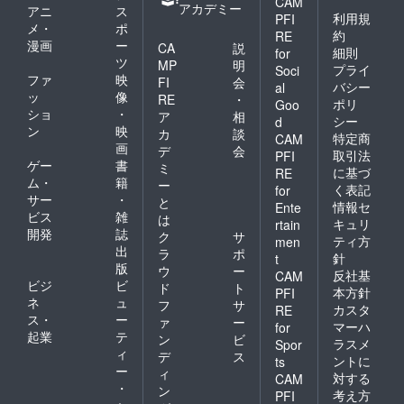
めご了
CAM
アカデミー
ターン
アニ
ス
海藻類
い。 実
承くだ
利用規
PFI
発送予
(乾燥に
メ・
ポ
際にお
さ
約
RE
定して
なる場
届けす
い。」
漫画
ー
CA
説
細則
for
おりま
合がご
るリ
ツ
MP
明
す故 ゆ
プライ
ざいま
Soci
ターン
ファ
映
FI
会
ず豚と
す。) お
とパッ
バシー
al
ッ
像
雪あか
野菜も
RE
・
ケージ
ポリ
Goo
りから
その時
ショ
・
等のデ
ア
相
シー
d
お肉類5
期に1番
ザイン
ン
映
カ
談
特定商
CAM
キロ程
美味し
が異な
画
デ
会
度と 早
取引法
PFI
い物を8
る場合
ゲー
書
ミ
坂丸吉
種類ほ
に基づ
があり
RE
ム・
籍
商店か
ー
ど 卵類
ますの
く表記
for
ら干物
サー
・
3種ほど
で、あ
と
情報セ
Ente
16匹ほ
(燻製卵
らかじ
ビス
雑
は
キュリ
rtain
ど 神奈
など種
めご了
開発
誌
ク
サ
ティ方
川県佐
men
類に含
承くだ
出
ラ
ポ
島から
まれま
針
t
さ
版
丸吉商
ウ
ー
す。) 三
い。」
反社基
CAM
店さ
ビジ
ビ
美きの
ド
ト
本方針
PFI
ん、平
こ・
ネ
ュ
フ
サ
カスタ
RE
敏丸さ
ハーブ
ス・
ー
ァ
ー
マーハ
for
んなど
園さん
起業
テ
ン
ビ
より 鮪
ラスメ
では 生
Spor
ィ
デ
ス
(訳あり
椎茸が
ントに
ts
ー
お得品)
時期的
ィ
対する
CAM
3冊と魚
に無い
・
ン
考え方
PFI
介類3種
ためキ