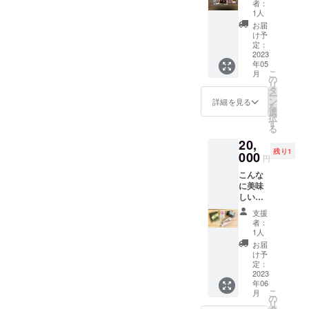
枚
農薬
者：
（鮪３
三浦半
春菊
1人
柵訳あ
島 春
（サラ
お届
り お
キャベ
ダにオ
け予
買い
ツ １
定：
ススメ
得） 佐
2023
玉
で
年05
島タコ
人参
す）
こ
月
３００
（とて
の
栽培中
リ
ｇ～４
も甘い
タ
無農
ー
５０ｇ×
サラダ
ン
薬 サ
詳細を見る
を
２匹
向きで
選
ラダホ
択
釜揚げ
す。）
す
ウレン
る
ひじ
３
ソウ
20,
き し
本
（サラ
残り1
らす２
000
玉ねぎ
ダ、パ
円
パッ
（新玉
スタな
こんな
ク ワ
ねぎ）
どにオ
に美味
カメ１
４コ 栽
スス
しい食
パッ
培中無
メ） ふ
材をお
ク し
農薬
もとも
支援
届け致
らすコ
春菊
農園
者：
しま
ロッケ
（サラ
1人
栽培中
す！ 神
１パッ
ダにオ
無農
お届
奈川県
ク 湊魚
ススメ
け予
薬 紫
佐島か
問屋さ
定：
で
もち
ら 丸吉
2023
んから
す）
麦 ３
年06
商店さ
お買い
栽培中
００
こ
月
ん、平
得 マ
の
無農
ｇ １
リ
敏丸さ
グロ３