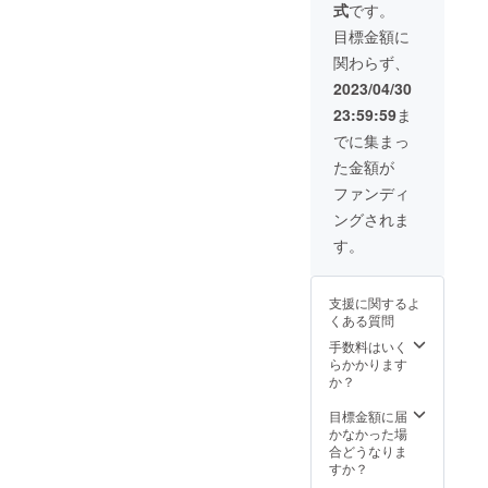
ススメ
類以上
式
です。
より 不
ボ
セット
でお届
揃いの
リュー
目標金額に
をお届
け致し
黒豚
生椎茸
ムは変
け致し
ます
関わらず、
挽
500g×2
わりま
ます。
海藻類
肉
袋 乾
せんが
2023/04/30
更に野
は乾燥
1kg×2
燥キク
5月〜6
菜を３
になる
23:59:59
ま
合計３
ラゲ50g
月リ
～５品
可能性
キロと
神奈川
ターン
でに集まっ
目増量
もござ
タレ付
県から
発送予
致しま
います
た金額が
き
丸良水
定して
す。 ※
が それ
産さん
おりま
ファンディ
上記
以外は
より 焼
す故
は ３
変更ご
ングされま
き海苔1
鮪以外
月中旬
ざいま
袋 神奈
の海藻2
す。
に送ら
せんの
ゆず
川県か
種類(乾
せて頂
でご了
豚 グ
ら 高
燥の場
きまし
承下さ
ラース
梨商店
合もご
た内容
いま
支援に関するよ
さんよ
さんよ
ざいま
量の写
せ。 ※
くある質問
り ロー
り ※写
す。) 程
真です
冷蔵で
ス豚カ
真は
手数料はいく
度と鮮
のでイ
のお届
ツ用4枚
8000円
らかかります
魚類4種
メージ
けは配
（600〜
のリ
か？
ほどお
して頂
送の都
680g）
ターン
届け致
きやす
合上
からご
目標金額に届
しま
いかと
北海
バ
覧下さ
かなかった場
す！
思いま
道 九
ラ肉
い。 木
合どうなりま
鮪は必
すが今
州 沖
500g
綿豆腐
すか？
ずお届
回のリ
縄 離
２丁
け致し