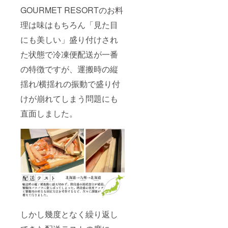
でしつ
蟹。透
甘さが
しに
者さま
GOURMET RESORTのお料
こさが
明な身
お口
さっと
の同意
なく、
はお湯
いっぱ
くぐら
の元返
理は味はもちろん「見た目
一度食
に通す
いに広
せた生
金のお
べたら
と白く
がりま
たこ
手続き
にも美しい」盛り付けされ
忘れら
変化
す。 〈
は、プ
をさせ
れない
し、ふ
生たこ
リっと
た状態で冷凍便配送が一番
ていた
ほど。
んわり
〉 甘い
した食
だきま
〈 ずわ
仕上が
の特徴ですが、運搬時の縦
く柔ら
感と甘
す事を
い蟹脚
り頬
かいた
味が引
ご了承
身〉 上
揺れ/横揺れの振動で盛り付
張った
こしゃ
き立ち
くださ
品で食
瞬間、
ぶ。獲
お刺身
い。
けが崩れてしまう問題にも
べやす
妖艶な
れたて
で食べ
く甘み
甘さが
の新鮮
るより
直面しました。
が凝縮
お口
な「た
もより
された
いっぱ
こ」を
タコ本
ずわい
いに広
薄くス
来の甘
蟹。透
がりま
ライス
みが
明な身
す。 〈
し、
たっぷ
はお湯
生たこ
しゃぶ
り味わ
に通す
〉 甘い
しゃぶ
え一層
と白く
く柔ら
用にし
美味し
変化
かいた
まし
く召し
し、ふ
こしゃ
た。だ
上がれ
んわり
ぶ。獲
しに
ます。
仕上が
れたて
さっと
〈お出
しかし幾度となく繰り返し
り頬
の新鮮
くぐら
汁/ぽん
張った
な「た
せた生
酢/胡麻