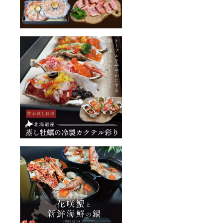
てい
縄・一
しゃぶ
す事を
て、噛
部離島
専門店
ご了承
めば噛
にはお
天空-
くださ
むほど
届けが
SORA-
い。 ※
ホタテ
できな
(星野リ
商品の
の甘み
い場合
ゾート
特性
と旨み
がござ
トマム
上、沖
が広が
いま
店)で提
縄・一
りま
す。お
供して
部離島
す。 〈
届け不
いる、
にはお
黒毛和
可地域
美味し
届けが
牛サー
の場合
い飛魚
できな
ロイン
は支援
（あ
い場合
〉 サー
者さま
ご）出
がござ
ロイン
の同意
汁とぽ
いま
は赤身
の元返
ん酢/胡
す。お
に適度
金のお
麻だれ
届け不
なサシ
手続き
を使用
可地域
が入
をさせ
してい
の場合
り、脂
ていた
ます。
は支援
と赤身
だきま
※商品の
者さま
の旨み
す事を
特性
の同意
が高度
ご了承
上、沖
の元返
にバラ
くださ
縄・一
金のお
ンス。
い。
部離島
手続き
しゃぶ
にはお
をさせ
しゃぶ
届けが
ていた
用スラ
できな
だきま