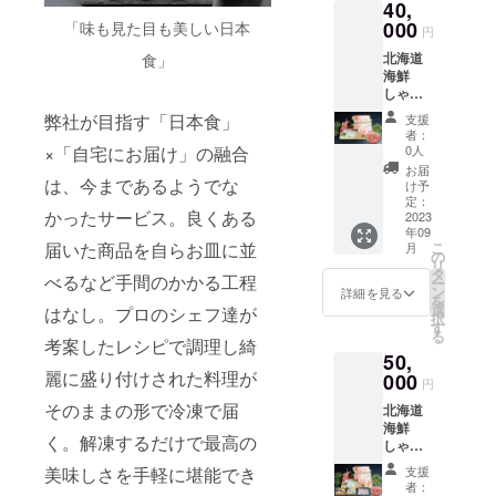
40,
ズ：
以下）
す。 〈
中に濃
370mm
000
解凍後
「味も見た目も美しい日本
鯛 〉 主
厚な味
円
×235m
はその
な産地
わい。
北海道
食」
m×55m
日のう
は北海
朝獲れ
海鮮
m お届
ちにお
道や東
たての
しゃぶ
け箱サ
召し上
北地方
牡蠣を
しゃ
イズ：
がりく
で、北
弊社が目指す「日本食」
５個使
支援
ぶ 大
390ｍｍ
ださい
日本を
者：
用し、
地 3～
×240ｍ
【販売
0人
×「自宅にお届け」の融合
代表と
蒸す事
4人前
ｍ×250
予定価
する高
お届
でうま
（高級
は、今まであるようでな
ｍｍ
格
け予
級魚と
みをさ
魚きん
保
定：
￥29,00
されて
らにを
かったサービス。良くある
き/ずわ
2023
存
0-】 希
いま
凝縮。
年09
い蟹脚/
方
少な高
す。
〈バジ
こ
届いた商品を自らお皿に並
月
生たこ/
法：冷
の
級魚き
たっぷ
ル〉
リ
ブリ/道
凍 賞
タ
んきと
りと脂
〈トマ
べるなど手間のかかる工程
ー
産黒毛
味
ン
北海道
詳細を見る
の乗っ
トソー
を
和牛
期
選
産のず
はなし。プロのシェフ達が
た白
ス〉
択
サーロ
限：商
す
わい蟹
身、口
〈ビス
る
イン/上
品到着
考案したレシピで調理し綺
脚身と
の中で
クソー
50,
富良野
より48
生たこ
トロッ
ス〉な
麗に盛り付けされた料理が
地養
000
時間
を贅沢
ととろ
円
ど それ
豚） 商
（要冷
にしゃ
ける食
ぞれテ
そのままの形で冷凍で届
北海道
品 サ イ
凍-18℃
ぶしゃ
感に甘
イスト
海鮮
ズ：
以下）
ぶでお
みと旨
違いの
く。解凍するだけで最高の
しゃぶ
370mm
解凍後
召上が
みが
彩り豊
しゃ
×235m
はその
りくだ
スープ
支援
美味しさを手軽に堪能でき
かなオ
ぶ
m×55m
日のう
さい。
者：
に溶け
イス