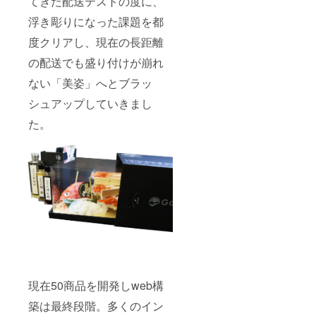
てきた配送テストの度に、
瞬間、
こ」を
たこ
だれ〉
妖艶な
薄くス
は、プ
しゃぶ
浮き彫りになった課題を都
甘さが
ライス
リっと
しゃぶ
お口
し、
した食
専門店
度クリアし、現在の長距離
いっぱ
しゃぶ
感と甘
天空-
いに広
しゃぶ
の配送でも盛り付けが崩れ
味が引
SORA-
がりま
用にし
き立ち
(星野リ
す。 〈
ない「美姿」へとブラッ
まし
お刺身
ゾート
生たこ
た。プ
で食べ
トマム
シュアップしていきまし
〉 甘い
リっと
るより
店)で提
く柔ら
した食
もより
供して
た。
かいた
感と甘
タコ本
いる、
こしゃ
味が引
来の甘
美味し
ぶ。獲
き立ち
みが
い飛魚
れたて
お刺身
たっぷ
（あ
の新鮮
で食べ
り味わ
ご）出
な「た
るより
え一層
汁とぽ
こ」を
もより
美味し
ん酢/胡
薄くス
タコ本
く召し
麻だれ
ライス
来の甘
上がれ
を使用
し、
みが
ます。
してい
しゃぶ
たっぷ
〈ブ
ます。
しゃぶ
り味わ
リ〉 荒
－－－
用にし
え一層
波を超
－－－
まし
美味し
えて成
－－－
現在50商品を開発しweb構
た。プ
く召し
長して
－－－
リっと
上がれ
きた北
－－－
築は最終段階。多くのイン
した食
ます。
海道産
－－－