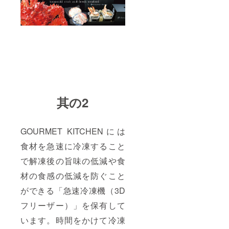
イスで
い場合
す事を
融点の
がござ
ご了承
低い脂
いま
くださ
が口内
す。お
い。
に溶け
届け不
出し、
可地域
とろけ
の場合
る食
は支援
感。 〈
者さま
上富良
の同意
野地養
の元返
豚 〉 上
金のお
其の2
富良野
手続き
の雄大
をさせ
な自然
ていた
の中で
だきま
GOURMET KITCHENには
育った
す事を
豚肉
ご了承
食材を急速に冷凍すること
「かみ
くださ
ふらの
い。
で解凍後の旨味の低減や食
ポー
ク」は
材の食感の低減を防ぐこと
飼育か
ら飼料
ができる「急速冷凍機（3D
配合ま
フリーザー）」を保有して
でこだ
わり抜
います。時間をかけて冷凍
いた、