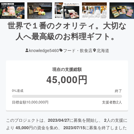
世界で１番のクオリティ。大切な
人へ最高級のお料理ギフト。
knowledge5460
フード・飲食店
北海道
現在の支援総額
45,000
円
終了
0
%達成
目標金額
10,000,000
円
支援者数
2
人
このプロジェクトは、
2023/04/27
に募集を開始し、
2
人の支援に
より
45,000
円の資金を集め、
2023/07/15
に募集を終了しました