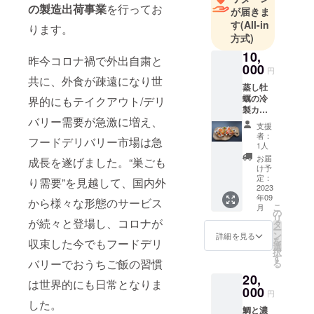
の製造出荷事業
を行ってお
が届きま
す
(All-in
ります。
方式)
10,
昨今コロナ禍で外出自粛と
000
円
共に、外食が疎遠になり世
蒸し牡
蠣の冷
界的にもテイクアウト/デリ
製カク
バリー需要が急激に増え、
テル彩
支援
り ２
者：
フードデリバリー市場は急
～3人前
1人
商 品 サ
お届
成長を遂げました。“巣ごも
イ ズ：
け予
370mm
定：
り需要”を見越して、国内外
×235m
2023
年09
m×55m
から様々な形態のサービス
こ
月
m お届
の
リ
が続々と登場し、コロナが
け箱サ
タ
ー
イズ：
ン
詳細を見る
を
収束した今でもフードデリ
390ｍｍ
選
択
×240ｍ
す
バリーでおうちご飯の習慣
る
ｍ×135
20,
ｍｍ
は世界的にも日常となりま
保
000
円
存
した。
鯛と濃
方