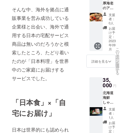
厚海老
法：冷
のアク
凍 賞
そんな中、海外を拠点に通
アパッ
味
支援
販事業を営み成功している
ツァ
期
者：
２～３
限：約
0人
企業様と出会い、海外で通
人前 商
１ヶ月
お届
品 サ イ
推奨
け予
用する日本の宅配サービス
ズ：
（要冷
定：
370mm
2023
凍－
商品は無いのだろうかと模
年09
×235m
18℃以
こ
月
m×55m
下）解
の
索したところ、たどり着い
リ
m お届
凍後は
タ
ー
け箱サ
たのが「日本料理」を世界
その日
ン
詳細を見る
を
イズ：
のうち
選
択
中のご家庭にお届けする
390ｍｍ
にお召
す
る
×240ｍ
し上が
サービスでした。
35,
ｍ×250
りくだ
ｍｍ
000
さい
円
保
【販売
北海道
存
予定価
海鮮
方
格
「日本食」×「自
しゃぶ
法：冷
￥8,000
しゃ
凍 賞
-】 １年
支援
宅にお届け」
ぶ 3～
味
中牡蠣
者：
4人前
期
が旨い
1人
（高級
限：約
牡蠣の
お届
魚きん
１ヶ月
名産
け予
日本は世界的にも認められ
き/ずわ
推奨
定：
地、北