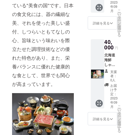
い蟹脚/
2023
（要冷
海道。
ている"美食の国"です。日本
年09
生た
凍－
水温が
こ
月
こ） 商
18℃以
の
の食文化には、器の繊細な
低いた
リ
品 サ イ
下）解
タ
めゆっ
ー
ズ：
美、それを使った美しい盛
凍後は
ン
くりと
詳細を見る
を
370mm
その日
選
成長す
択
付、しつらいともてなしの
×235m
のうち
す
ること
る
m×55m
にお召
から、
心、旨味という味わいを際
40,
m お届
し上が
国内で
け箱サ
000
りくだ
も唯
円
立たせた調理技術などの優
イズ：
さい 販
一、一
北海道
390ｍｍ
売予定
年中出
れた特色があり、また、栄
海鮮
×240ｍ
価格
荷でき
しゃぶ
ｍ×250
養バランスに優れた健康的
￥15,00
ること
しゃ
ｍｍ
0 北海
で知ら
支援
ぶ
な食として、世界でも関心
保
道産の
れてい
者：
凪 3～
存
新鮮な
0人
ます。
が高まっています。
4人前
方
鯛と海
濃厚な
お届
（高級
法：冷
老、海
け予
旨味と
魚きん
凍 賞
定：
鮮や野
クリー
き/ずわ
2023
味
菜をふ
ミーな
年09
い蟹脚/
期
んだん
甘みを
こ
月
生たこ/
限：商
の
に使用
持った
リ
ブリ/ほ
品到着
タ
した贅
厚みの
ー
たて/ず
より48
ン
沢なア
詳細を見る
あるぷ
を
わい蟹
時間
選
クア
りっと
択
爪） 商
（要冷
す
パッ
した身
る
品 サ イ
凍-18℃
ツァで
が口の