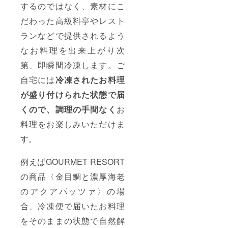
特産
するのではなく、素材にこ
品。 ※
商品の
だわった高級料亭やレスト
特性
上、沖
ランなどで提供されるよう
縄・一
なお料理を出来上がり次
部離島
にはお
第、即瞬間冷凍します。ご
届けが
できな
自宅には
冷凍されたお
料理
い場合
がござ
が盛り付けられた状態で届
いま
す。お
くので、調理の手間なく
お
届け不
料理をお楽しみいただけま
可地域
の場合
す。
は支援
者さま
の同意
例えばGOURMET RESORT
の元返
金のお
の商品〈金目鯛と濃厚海老
手続き
をさせ
のアクアパッツァ〉の場
ていた
だきま
合、冷凍便で届いたお料理
す事を
をそのままの状態で自然解
ご了承