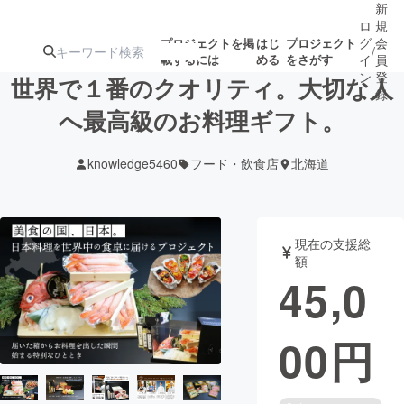
新
ロ
規
グ
会
プロジェクトを掲
はじ
プロジェクト
/
載するには
める
をさがす
イ
員
ン
登
世界で１番のクオリティ。大切な人
録
へ最高級のお料理ギフト。
人気のプロ
注目のリ
注目の新着プロ
募集終了が近いプ
もうすぐ公開
knowledge5460
フード・飲食店
北海道
ジェクト
ターン
ジェクト
ロジェクト
されます
アート・写真
音楽
現在の支援総
額
45,0
テクノロジー・ガジェット
ゲーム・サ
00
円
映像・映画
書籍・雑誌
ビジネス・起業
チャレンジ