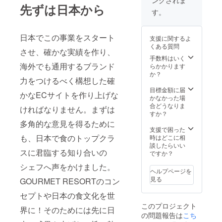
ングされま
ｍｍ
【販売
なく皮
品で食
クトン
先ずは日本から
い場合
保
予定価
にも脂
す。
べやす
を餌に
がござ
存
格
があ
く甘み
育っ
いま
方
￥34,00
り、脂
が凝縮
た、旨
す。お
法：冷
0-】 希
肪分約
された
日本でこの事業をスタート
味を濃
届け不
支援に関するよ
凍 賞
少な高
23％と
ずわい
縮した
可地域
くある質問
味
級魚き
抜群の
させ、確かな実績を作り、
蟹。棒
特大の
の場合
期
んきと
手数料はいく
脂乗
肉部分
帆立。
は支援
限：商
海外でも通用するブランド
共に厳
らかかります
り。そ
の殻だ
その味
者さま
品到着
選され
か？
の味わ
けを丁
は格別
の同意
力をつけるべく構想した確
より48
た北海
いは濃
寧に取
です。
の元返
時間
道産牛
目標金額に届
厚なが
り除
〈浅
金のお
かなECサイトを作り上げな
（要冷
とブラ
かなかった場
ら上品
き、
利〉 ミ
手続き
凍-18℃
ンド
合どうなりま
でしつ
しゃぶ
ネラル
ければなりません。まずは
をさせ
以下）
ポーク
すか？
こさが
しゃぶ
たっぷ
ていた
解凍後
を贅沢
なく、
多角的な意見を得るために
用に下
りの海
だきま
はその
にしゃ
支援で困った
一度食
処理を
で育っ
す事を
日のう
ぶしゃ
も、日本で食のトップクラ
時はどこに相
べたら
済ませ
た、濃
ご了承
ちにお
ぶでお
談したらいい
忘れら
た逸
厚で歯
くださ
スに君臨する知り合いの
召し上
召上が
ですか？
れない
品。透
ごたえ
い。
がりく
りくだ
ほど。
明な身
抜群の
シェフへ声をかけました。
ださい
さい。
〈 ずわ
はお湯
ヘルプページを
天然大
【販売
〈高級
い蟹脚
に通す
見る
あさ
GOURMET RESORTのコン
予定価
魚 きん
身〉 上
と白く
り。旨
格
き 〉 身
品で食
変化
セプトや日本の食文化を世
みが
￥39,00
だけで
べやす
し、ふ
ぎゅっ
このプロジェクト
0】 希
なく皮
界に！そのためには先に日
く甘み
んわり
と詰
の問題報告は
こち
少な高
にも脂
が凝縮
仕上が
まって