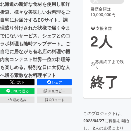
0%
北海道の新鮮な食材を使用し和洋
目標金額は
まちづくり・地域活性化
折衷、様々な美味しいお料理をご
10,000,000円
自宅にお届けするECサイト。調
理盛り付けされた状様で届く今ま
支援者数
CAMPFIRE for Social Good
CAMPFIRE Creation
2
人
でにないサービス。シェフとのコ
CAMPFIREふるさと納税
machi-ya
コミュニティ
ラボ料理も随時アップデート。ご
自宅に居ながら有名店の料理や機
内食コンテスト世界一位の料理等
募集終了まで残
も楽しめる。特別な日に大切な人
り
終了
へ贈る素敵なお料理ギフト
ポスト
シェア
LINEで送る
URLコピー
埋め込み
QRコード
このプロジェクトは、
2023/04/27
に募集を開始
し、
2
人の支援により