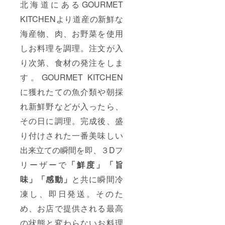
身の締
上富良
北海道にあるGOURMET
と評
さっと
まりも
野地養
判。弾
水洗い
良く、
KITCHENより道産の新鮮な
豚 〉 上
力のあ
をし、
旨味も
富良野
る貝柱
お出汁
海産物、肉、お野菜を使用
抜群で
の雄大
には旨
の中に
す。ぷ
な自然
みも
ご飯を
しお料理を調理。注文が入
りぷ
の中で
ぎゅ
加えま
りっと
育った
～っと
す。ご
り次第、食材の発注をしま
した歯
豚肉
詰まっ
飯が
ごたえ
「かみ
てい
す。GOURMET KITCHEN
ふっく
があ
ふらの
て、噛
らとし
り、蟹
に獲れたての魚介類や朝採
ポー
めば噛
て きた
のうま
ク」は
むほど
ら弱火
れ新鮮野などが入ったら、
味が詰
飼育か
ホタテ
にし
まって
ら飼料
の甘み
て、卵
その日に調理。完成後、盛
いるの
配合ま
と旨み
を溶き
で美味
でこだ
が広が
ほぐ
り付けされた一番美味しい
しさを
わり抜
りま
し、
最も味
いた、
す。 〈
出来立ての瞬間を即、３Dフ
ゆっく
わえま
特産
ずわい
りと回
す。
品。
リーザーで
「鮮度」「旨
蟹爪 〉
し入れ
〈ブ
〈お出
蟹の部
ます。
味」「感動」
と共に瞬間冷
リ〉 荒
汁/ぽん
位の中
最後に
波を超
酢/胡麻
でも人
お塩で
凍し、即日発送。そのた
えて成
だれ〉
気があ
味を調
長して
しゃぶ
るもの
えて小
め、お店で提供される最高
きた北
しゃぶ
の一つ
葱を刻
海道産
専門店
が蟹の
み入れ
の状態と変わらないお料理