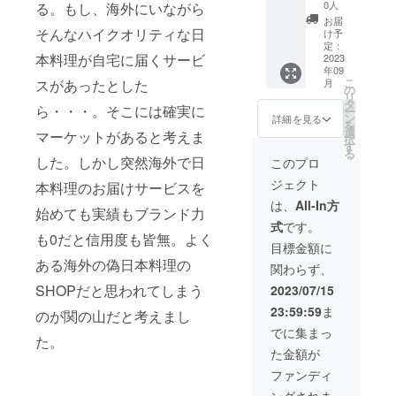
恵 4～
m お届
ちにお
0人
る。もし、海外にいながら
〈高級
込み、
タープ
5人前
け箱サ
召し上
魚 きん
お届
他の具
レート
（高級
イズ：
そんなハイクオリティな日
がりく
け予
き 〉 身
材も引
です。
魚きん
390ｍｍ
定：
ださい
だけで
き立て
キャビ
本料理が自宅に届くサービ
き/ずわ
2023
×240ｍ
【販売
なく皮
ます。
ア・い
年09
い蟹脚/
ｍ×250
予定価
にも脂
〈 海
くら・
こ
月
スがあったとした
生たこ/
ｍｍ
の
格
があ
老〉 身
蟹など
リ
ブリ/ほ
保
タ
￥34,00
り、脂
が引き
ら・・・。そこには確実に
を乗せ
ー
たて/ず
存
ン
0-】 希
詳細を見る
肪分約
締まっ
て美味
を
わい蟹
方
選
少な高
23％と
マーケットがあると考えま
てプリ
しさも
択
爪/道産
法：冷
す
級魚き
抜群の
プリと
然るこ
る
黒毛和
凍 賞
した。しかし突然海外で日
んきと
このプロ
脂乗
した食
となが
牛サー
味
共に厳
り。そ
感の見
ら、見
ジェクト
ロイン/
本料理のお届けサービスを
期
選され
の味わ
た目も
た目も
上富良
限：商
た北海
は、
All-In方
いは濃
豪華な
美しく
始めても実績もブランド力
野地養
品到着
道産海
厚なが
大きな
テーブ
式
です。
豚） 商
より48
鮮を贅
ら上品
海老。
ルを華
も0だと信用度も皆無。よく
品 サ イ
時間
沢に
目標金額に
でしつ
濃厚な
やかに
ズ：
（要冷
しゃぶ
こさが
ある海外の偽日本料理の
出汁が
飾りま
関わらず、
370mm
凍-18℃
しゃぶ
なく、
出て味
す。 ※
×235m
以下）
でお召
SHOPだと思われてしまう
2023/07/15
一度食
わい深
商品の
m×55m
解凍後
上がり
べたら
いスー
特性
23:59:59
ま
m お届
のが関の山だと考えまし
はその
くださ
忘れら
プに。
上、沖
け箱サ
日のう
い。
でに集まっ
れない
〈帆
縄・一
た。
イズ：
ちにお
〈高級
ほど。
立〉 北
部離島
た金額が
390ｍｍ
召し上
魚 きん
〈 ずわ
の海の
にはお
×240ｍ
がりく
き 〉 身
ファンディ
い蟹脚
豊富な
届けが
ｍ×250
ださい
だけで
身〉 上
プラン
できな