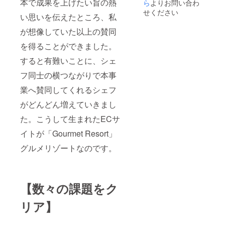
級魚き
本で成果を上げたい旨の熱
ら
よりお問い合わ
があ
された
り頬
いま
んきと
り、脂
ずわい
せください
張った
す。 ■
い思いを伝えたところ、私
北海道
肪分約
蟹。棒
瞬間、
解凍
産の新
23％と
肉部分
妖艶な
後、ス
が想像していた以上の賛同
鮮な海
抜群の
の殻だ
甘さが
キレッ
鮮とお
脂乗
けを丁
お口
を得ることができました。
トごと
肉を贅
り。そ
寧に取
いっぱ
火にか
沢に
の味わ
り除
すると有難いことに、シェ
いに広
けてお
しゃぶ
いは濃
き、
がりま
召し上
しゃぶ
フ同士の横つながりで本事
厚なが
しゃぶ
す。 〈
がりい
で。
ら上品
しゃぶ
生たこ
ただけ
業へ賛同してくれるシェフ
〈高級
でしつ
用に下
〉 甘い
ます。
魚 きん
こさが
処理を
く柔ら
※商品の
がどんどん増えていきまし
き 〉 身
なく、
済ませ
かいた
特性
だけで
一度食
た逸
こしゃ
上、沖
た。こうして生まれたECサ
なく皮
べたら
品。透
ぶ。獲
縄・一
にも脂
忘れら
明な身
イトが「Gourmet Resort」
れたて
部離島
があ
れない
はお湯
の新鮮
にはお
り、脂
ほど。
グルメリゾートなのです。
に通す
な「た
届けが
肪分約
〈 ずわ
と白く
こ」を
できな
23％と
い蟹脚
変化
薄くス
い場合
抜群の
身〉 上
し、ふ
ライス
がござ
脂乗
品で食
んわり
し、
いま
【数々の課題をク
り。そ
べやす
仕上が
しゃぶ
す。お
の味わ
く甘み
り頬
しゃぶ
届け不
いは濃
リア】
が凝縮
張った
用にし
可地域
厚なが
された
瞬間、
まし
の場合
ら上品
ずわい
妖艶な
た。だ
は支援