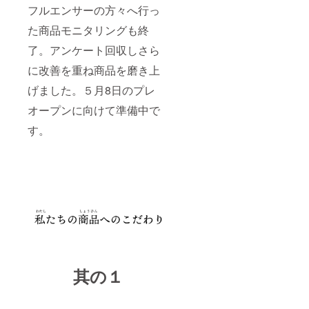
感と甘
〈 黒毛
の新鮮
－－－
フルエンサーの方々へ行っ
味が引
和牛
で身の
しゃぶ
き立ち
サーロ
しまっ
しゃぶ
た商品モニタリングも終
お刺身
イン 〉
た肉厚
の〆に
で食べ
サーロ
了。アンケート回収しさら
のぶり
おすす
るより
インは
は、味
めの、
もより
に改善を重ね商品を磨き上
赤身に
が濃厚
おだし
タコ本
適度な
で美味
の香る
げました。５月8日のプレ
来の甘
サシが
しく絶
雑炊。
みが
入り、
品の味
海鮮の
オープンに向けて準備中で
たっぷ
脂と赤
わいを
お出汁
り味わ
身の旨
満喫で
が染み
す。
え一層
みが高
きま
出た
美味し
度にバ
す。
しゃぶ
く召し
ラン
〈ほた
しゃぶ
上がれ
ス。
て貝
の残り
ます。
しゃぶ
柱〉 そ
のお出
〈 ずわ
しゃぶ
こで水
汁にキ
い蟹爪
用スラ
揚げさ
ンキの
〉 蟹の
イスで
れるホ
アラを
部位の
融点の
タテの
入れて
中でも
低い脂
身は、
旨味を
人気が
が口内
弾力の
炊き出
あるも
に溶け
ある噛
しま
のの一
出し、
み心地
其の１
す。 ご
つが蟹
とろけ
良い食
飯をざ
の親爪
る食
感が美
るに入
です。
感。 〈
味しい
れて