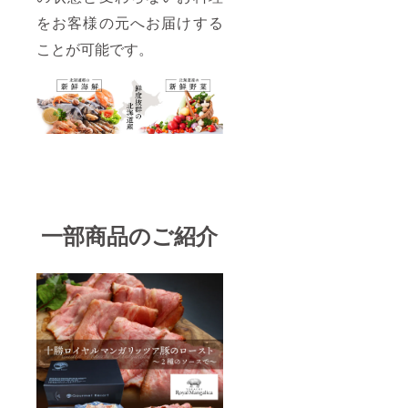
の新鮮
天空-
親爪で
たら絶
で身の
SORA-
をお客様の元へお届けする
す。身
品雑炊
しまっ
(星野リ
の締ま
の完成
た肉厚
ことが可能です。
ゾート
りも良
です。
のぶり
トマム
く、旨
※商品の
は、味
店)で提
味も抜
特性
が濃厚
供して
群で
上、沖
で美味
いる、
す。ぷ
縄・一
しく絶
美味し
りぷ
部離島
品の味
い飛魚
りっと
にはお
わいを
（あ
した歯
届けが
満喫で
ご）出
ごたえ
できな
きま
汁とぽ
があ
い場合
す。
ん酢/胡
り、蟹
がござ
〈ほた
麻だれ
のうま
いま
て貝
を使用
味が詰
す。お
一部商品のご紹介
柱〉 そ
してい
まって
届け不
こで水
ます。
いるの
可地域
揚げさ
－－－
で美味
の場合
れるホ
－－－
しさを
は支援
タテの
－－－
最も味
者さま
弾力の
－－－
わえま
の同意
ある貝
－－－
す。
の元返
柱には
－－－
〈お出
金のお
旨みも
－－－
汁/ぽん
手続き
ぎゅ
※商品の
酢/胡麻
をさせ
～っと
特性
だれ〉
ていた
詰まっ
上、沖
しゃぶ
だきま