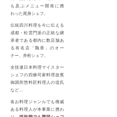
も及ぶメニュー開発に携
わった尾身シェフ。
伝統四川料理を今に伝える
成都・松雲門派の正統な継
承者である都内に数店舗あ
る有名店「飄香」のオー
ナー、井桁シェフ。
全技連日本料理マイスター
シェフの四條司家料理故賓
御調所惣料匠料理人の堤氏
など…
各お料理ジャンルでも権威
ある料理人が本事業に携わ
り、
現段階でも賛同シェフ