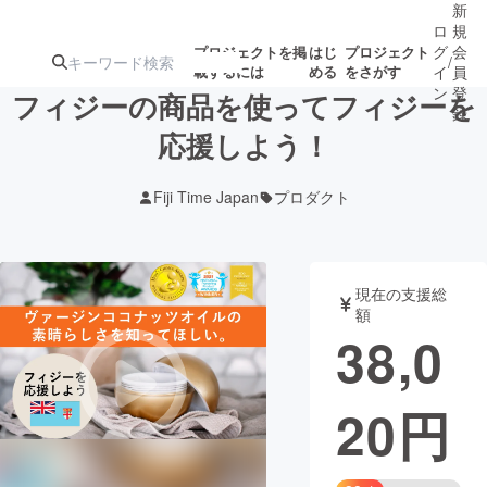
新
ロ
規
グ
会
プロジェクトを掲
はじ
プロジェクト
/
載するには
める
をさがす
イ
員
ン
登
フィジーの商品を使ってフィジーを
録
応援しよう！
人気のプロ
注目のリ
注目の新着プロ
募集終了が近いプ
もうすぐ公開
Fiji Time Japan
プロダクト
ジェクト
ターン
ジェクト
ロジェクト
されます
アート・写真
音楽
現在の支援総
額
38,0
テクノロジー・ガジェット
ゲーム・サ
20
円
映像・映画
書籍・雑誌
ビジネス・起業
チャレンジ