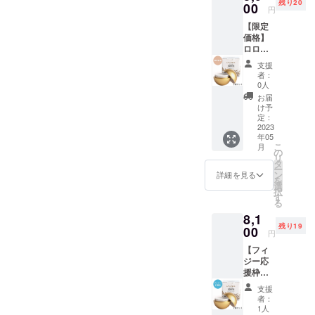
残り20
00
円
【限定
価格】
ロロマ
ピュア
支援
ヴァー
者：
ジンコ
0人
コナッ
お届
ツオイ
け予
ル２個
定：
セット
2023
年05
こ
月
の
リ
タ
ー
ン
詳細を見る
を
選
択
す
る
8,1
残り19
00
円
【フィ
ジー応
援枠】
ロロマ
支援
ピュア
者：
ヴァー
1人