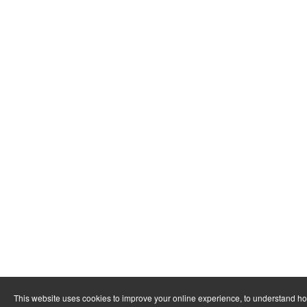
This website uses cookies to improve your online experience, to understand h