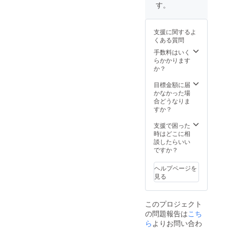
す。
支援に関するよ
くある質問
手数料はいく
らかかります
か？
目標金額に届
かなかった場
合どうなりま
すか？
支援で困った
時はどこに相
談したらいい
ですか？
ヘルプページを
見る
このプロジェクト
の問題報告は
こち
ら
よりお問い合わ