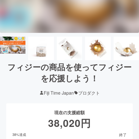
フィジーの商品を使ってフィジー
を応援しよう！
Fiji Time Japan
プロダクト
現在の支援総額
38,020
円
終了
38
%達成