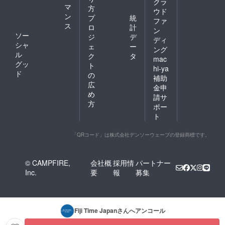
クラ
マ
方
ウド
ン
プ
統
ファ
ス
ロ
計
ン
ソー
ジ
デ
ディ
シャ
ェ
ー
ング
ル
ク
タ
mac
グッ
ト
hi-ya
ド
の
補助
広
金申
め
請サ
方
ポー
ト
「QRコード」は株式会社デンソーウェーブの登録商標です。
© CAMPFIRE,
会社概
採用情
パートナー
Inc.
要
報
募集
Fiji Time Japan
さんへアンコール