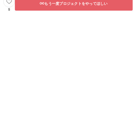
もう一度プロジェクトをやってほしい
5