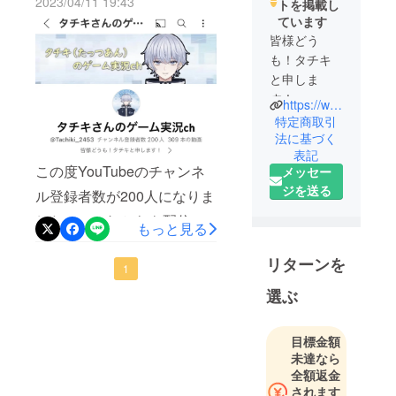
2023/04/11 19:43
トを掲載し
のになります。（水曜日の
ています
み少し手の込んだもの投稿
皆様どう
予定です。）毎日、19時に
も！タチキ
と申しま
動画がアップされますので
す！
よろしければご覧ください♪
https://www.youtube.com/channel/UCdiLb4UnsDuB47B1qWCavUQ
特定商取引
チャンネルはコチラ！！
YouTubeで
法に基づく
表記
毎日20
この度YouTubeのチャンネ
メッセー
時〜、ゲー
ジを送る
ル登録者数が200人になりま
ム実況（主
にFPS、アク
した！！これからも配信活
もっと見る
ションを
動並びにVtuber活動を邁進
やっており
リターンを
してまいりますので応援の
1
ます。）や
雑談配信を
ほどよろしくお願い致しま
選ぶ
やっており
す！
ます。
目標金額
未達なら
よろしけれ
全額返金
ばチャンネ
されます