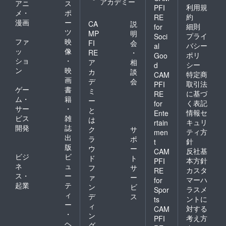
アカデミー
アニ
ス
利用規
PFI
メ・
ポ
約
RE
漫画
ー
CA
説
細則
for
ツ
MP
明
プライ
Soci
ファ
映
FI
会
バシー
al
ッ
像
RE
・
ポリ
Goo
ショ
・
ア
相
シー
d
ン
映
カ
談
特定商
CAM
画
デ
会
取引法
PFI
ゲー
書
ミ
に基づ
RE
ム・
籍
ー
く表記
for
サー
・
と
情報セ
Ente
ビス
雑
は
キュリ
rtain
開発
誌
ク
サ
ティ方
men
出
ラ
ポ
針
t
版
ウ
ー
反社基
CAM
ビジ
ビ
ド
ト
本方針
PFI
ネ
ュ
フ
サ
カスタ
RE
ス・
ー
ァ
ー
マーハ
for
起業
テ
ン
ビ
ラスメ
Spor
ィ
デ
ス
ントに
ts
ー
ィ
対する
CAM
・
ン
考え方
PFI
ヘ
グ