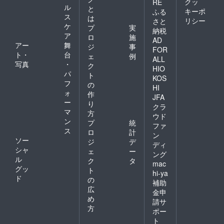
クッ
RE
ル
と
キーポ
ふる
ス
は
リシー
さと
ケ
プ
実
納税
ア
ロ
施
AD
アー
舞
ジ
事
FOR
ト・
台
ェ
例
ALL
写真
・
ク
HIO
パ
ト
KOS
フ
の
HI
ォ
作
JFA
ー
り
クラ
マ
方
ウド
ン
プ
統
ファ
ス
ロ
計
ン
ソー
ジ
デ
ディ
シャ
ェ
ー
ング
ル
ク
タ
mac
グッ
ト
hi-ya
ド
の
補助
広
金申
め
請サ
方
ポー
ト