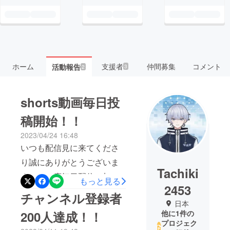
ホーム
支援者
仲間募集
コメント
活動報告
3
2
shorts動画毎日投
稿開始！！
2023/04/24 16:48
いつも配信見に来てくださ
り誠にありがとうございま
Tachiki
す！この度毎日配信に加え
もっと見る
2453
てshorts動画の毎日投稿も始
チャンネル登録者
日本
めました！！基本的には配
200人達成！！
他に1件の
信内の一部を切り抜いたも
プロジェク