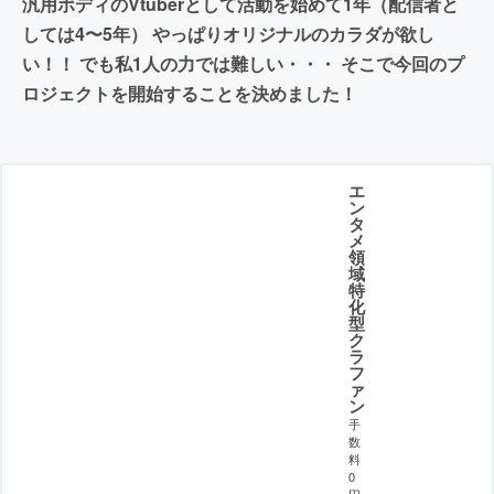
汎用ボディのVtuberとして活動を始めて1年（配信者と
しては4〜5年） やっぱりオリジナルのカラダが欲し
い！！ でも私1人の力では難しい・・・ そこで今回のプ
ロジェクトを開始することを決めました！
エ
ン
タ
メ
領
域
特
化
型
ク
ラ
フ
ァ
ン
手
数
料
0