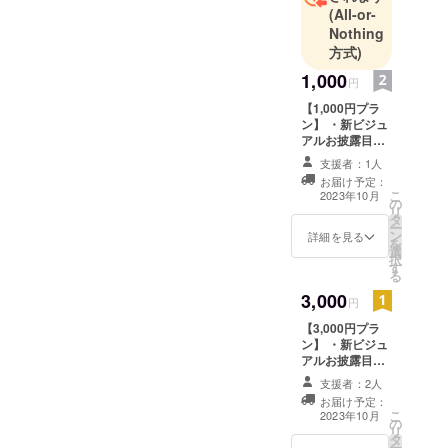
(All-or-
ル登録お願
Nothing
いします！
方式)
1,000
YouTube→
円
https://www.y
【1,000円プラ
outube.com/
ン】 ・新ビジュ
アルお披露目配
channel/UCd
信エンディング
支援者：1人
iLb4UnsDuB
でのクレジット
お届け予定：
表記（文字の
47B1qWCav
こ
2023年10月
の
み） ※支援時、
リ
UQ （スマ
タ
備考欄に「表記
ー
ホの方）
ン
したい名前」を
詳細を見る
を
選
ご記入くださ
択
す
い。
る
Twitterも
3,000
やっており
円
ますのでこ
【3,000円プラ
ちらもよろ
ン】 ・新ビジュ
アルお披露目配
しければ
信エンディング
支援者：2人
フォローお
でのクレジット
お届け予定：
表記（文字の
願いしま
こ
2023年10月
の
み） ・お礼動
リ
す！
タ
画 1分 ※支援
ー