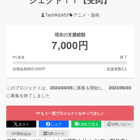
Tachiki2453
アニメ・漫画
現在の支援総額
7,000
円
終了
0
%達成
目標金額
800,000
円
支援者数
3
人
このプロジェクトは、
2023/04/05
に募集を開始し、
2023/06/03
に募集を終了しました
もう一度プロジェクトをやってほしい
ポスト
シェア
LINEで送る
URLコピー
埋め込み
QRコード