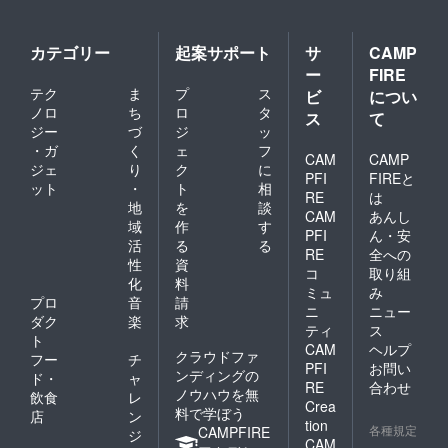
カテゴリー
起案サポート
サ
CAMP
ー
FIRE
テク
ま
プ
ス
ビ
につい
ノロ
ち
ロ
タ
ス
て
ジー
づ
ジ
ッ
・ガ
く
ェ
フ
CAM
CAMP
ジェ
り
ク
に
PFI
FIREと
ット
・
ト
相
RE
は
地
を
談
CAM
あんし
域
作
す
PFI
ん・安
活
る
る
RE
全への
性
資
コ
取り組
化
料
ミュ
み
プロ
音
請
ニ
ニュー
ダク
楽
求
ティ
ス
ト
CAM
ヘルプ
クラウドファ
フー
チ
PFI
お問い
ンディングの
ド・
ャ
RE
合わせ
ノウハウを無
飲食
レ
Crea
料で学ぼう
店
ン
tion
各種規定
CAMPFIRE
ジ
CAM