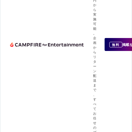
円
か
ら
実
施
可
能
。
企
画
掲載
無料
か
ら
リ
タ
ー
ン
配
送
ま
で
、
す
べ
て
お
任
せ
の