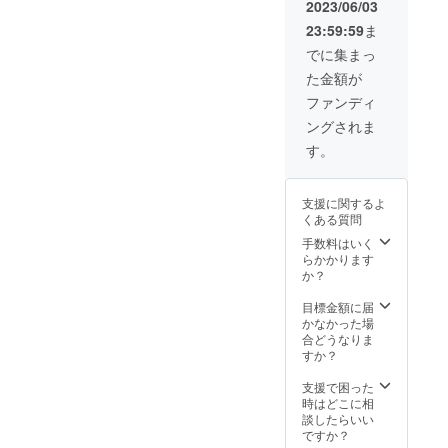
入ください。
2023/06/03
止です。
（お礼動画及び
23:59:59
ま
イラストはギガ
ファイル便にて
でに集まっ
お渡ししま
た金額が
す。） お礼動画
の内容 ・収録時
ファンディ
間：1分 ・提供
ングされま
方法：ギガファ
イル便 ・動画内
す。
でお呼びするお
名前を備考欄に
記載ください。
支援に関するよ
・お名前は動画
くある質問
の冒頭でお呼び
手数料はいく
します。 ・本リ
らかかります
ターンの内容を
か？
無断で転載・公
開することは禁
目標金額に届
止です。
かなかった場
合どうなりま
すか？
支援で困った
時はどこに相
談したらいい
ですか？