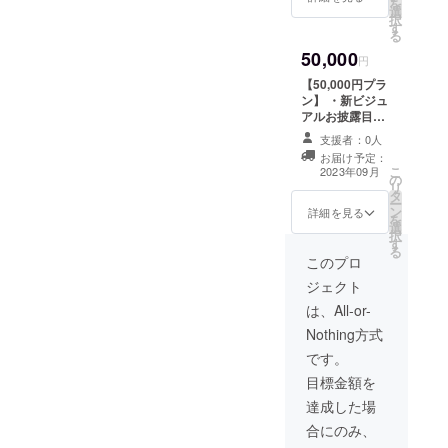
を
時間：1分 ・提
選
枚 ・お名前呼び
択
供方法：ギガ
す
お礼動画 1分 ※
る
ファイル便 ・本
支援時、備考欄
リターンの内容
50,000
に「表記したい
円
を無断で転載・
お名前」をご記
公開することは
【50,000円プラ
入ください。 ※
禁止です。
ン】 ・新ビジュ
お名前呼びお礼
アルお披露目配
動画で「呼ばれ
信エンディング
たい名前」を別
支援者：0人
でのクレジット
途ご記入くださ
お届け予定：
表記（文字の
こ
い。 （お礼動画
2023年09月
の
み） ・お礼動
リ
及びイラストは
タ
画 1分 ・支援
ー
ギガファイル便
ン
者限定イラスト2
詳細を見る
を
にてお渡ししま
選
枚 ・お名前呼び
択
す。） お礼動画
す
お礼動画 1分
る
の内容 ・収録時
・支援者限定ア
このプロ
間：1分 ・提供
クリルスタン
方法：ギガファ
ジェクト
ド 匿名配送予
イル便 ・動画内
定 サイズ:50平
は、All-or-
でお呼びするお
方㎝ ※支援時、
名前を備考欄に
Nothing方式
備考欄に「表記
記載ください。
したいお名前」
です。
・お名前は動画
をご記入くださ
の冒頭でお呼び
目標金額を
い。 ※お名前呼
します。 ・本リ
びお礼動画で
達成した場
ターンの内容を
「呼ばれたい名
無断で転載・公
合にのみ、
前」を別途ご記
開することは禁