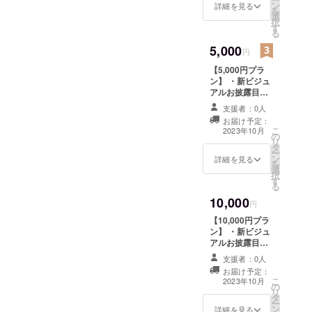
ン
時、備考欄に
詳細を見る
を
選
「表記したいお
Twitter→
択
す
名前」をご記入
る
https://twitter
ください。 （お
5,000
.com/akito24
礼動画はギガ
円
ファイル便にて
53
【5,000円プラ
お渡ししま
ン】 ・新ビジュ
す。） お礼動画
アルお披露目配
の内容 ・収録時
信エンディング
間：1分 ・提供
支援者：0人
でのクレジット
方法：ギガファ
お届け予定：
表記（文字の
イル便 ・本リ
こ
2023年10月
の
み） ・お礼動
ターンの内容を
リ
タ
画 1分 ・支援
無断で転載・公
ー
ン
者限定イラス
詳細を見る
開することは禁
を
選
ト 2枚 ※支援
止です。
択
す
時、備考欄に
る
「表記したいお
10,000
名前」をご記入
円
ください。 ※イ
【10,000円プラ
ラストはデータ
ン】 ・新ビジュ
の物をお渡しし
アルお披露目配
ます。 （お礼動
信エンディング
画及びイラスト
支援者：0人
でのクレジット
はギガファイル
お届け予定：
表記（文字の
こ
便にてお渡しし
2023年10月
の
み） ・お礼動
リ
ます。） お礼動
タ
画 1分 ・支援
ー
画の内容 ・収録
ン
者限定イラスト2
詳細を見る