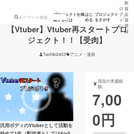
新
ロ
規
グ
会
プロジェクトを掲
はじ
プロジェクト
/
載するには
める
をさがす
イ
員
ン
登
【Vtuber】Vtuber再スタートプロ
録
ジェクト！！【受肉】
人気のプロ
注目のリ
注目の新着プロ
募集終了が近いプ
もうすぐ公開
Tachiki2453
アニメ・漫画
ジェクト
ターン
ジェクト
ロジェクト
されます
アート・写真
音楽
現在の支援総
額
7,00
テクノロジー・ガジェット
ゲーム・サ
0
円
映像・映画
書籍・雑誌
汎用ボディのVtuberとして活動を
ビジネス・起業
チャレンジ
始めて1年（配信者としては4〜5