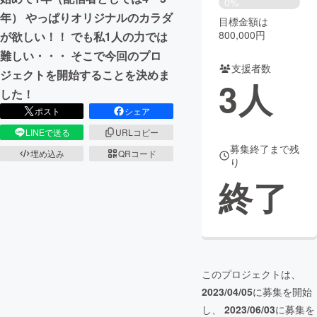
0%
年） やっぱりオリジナルのカラダ
目標金額は
まちづくり・地域活性化
800,000円
が欲しい！！ でも私1人の力では
難しい・・・ そこで今回のプロ
支援者数
CAMPFIRE for Social Good
CAMPFIRE Creation
ジェクトを開始することを決めま
3
人
CAMPFIREふるさと納税
machi-ya
コミュニティ
した！
ポスト
シェア
LINEで送る
URLコピー
募集終了まで残
埋め込み
QRコード
り
終了
このプロジェクトは、
2023/04/05
に募集を開始
し、
2023/06/03
に募集を