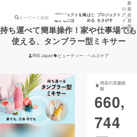
新
ロ
規
グ
会
プロジェクトを掲
はじ
プロジェクト
/
載するには
める
をさがす
イ
員
ン
登
持ち運べて簡単操作！家や仕事場でも
録
使える、タンブラー型ミキサー
人気のプロ
注目のリ
注目の新着プロ
募集終了が近いプ
もうすぐ公開
iRiS Japan
ビューティー・ヘルスケア
ジェクト
ターン
ジェクト
ロジェクト
されます
アート・写真
音楽
現在の支援総
額
660,
テクノロジー・ガジェット
ゲーム・サ
744
映像・映画
書籍・雑誌
ビジネス・起業
チャレンジ