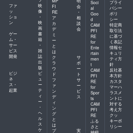
MP
明
プライ
Soci
ファ
映
FI
会
バシー
al
ッ
像
RE
・
ポリ
Goo
ショ
・
ア
相
シー
d
ン
映
カ
談
特定商
CAM
画
デ
会
取引法
PFI
ゲー
書
ミ
に基づ
RE
ム・
籍
ー
く表記
for
サー
・
と
情報セ
Ente
ビス
雑
は
キュリ
rtain
開発
誌
ク
サ
ティ方
men
出
ラ
ポ
針
t
版
ウ
ー
反社基
CAM
ビジ
ビ
ド
ト
本方針
PFI
ネ
ュ
フ
サ
カスタ
RE
ス・
ー
ァ
ー
マーハ
for
起業
テ
ン
ビ
ラスメ
Spor
ィ
デ
ス
ントに
ts
ー
ィ
対する
CAM
・
ン
考え方
PFI
ヘ
グ
クッ
RE
ル
と
キーポ
ふる
ス
は
リシー
さと
ケ
プ
実
納税