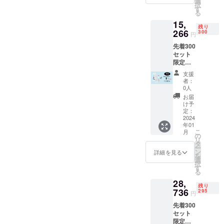
合等に
選
択
料込
より出
え、ライフ
す
る
み、税
荷時期
スタイルの
15,
込み)】
が遅れ
残り
質の向上に
※送料込
266
る場合
300
円
み ※モ
があり
貢献してい
先着300
ニター
ます。
くことが
セット
環境に
※デザイ
限定
よっ
私たちのモ
ン・仕
【早割
て、画
様は変
支援
チベーショ
(15％オ
像の色
更にな
者：
ンであり、
フ)】 タ
が実物
る可能
0人
ンブ
と異
性もご
何よりの使
お届
ラー型
なって
ざいま
け予
命だと思っ
ミキ
見える
定：
す。ご
サー2個
2024
ておりま
場合が
了承く
年01
セット
ありま
ださ
す。
こ
月
【17,96
す。 ※
の
い。
リ
アイリス
0円
ご注文
タ
ー
→15,26
状況、
ジャパンの
ン
詳細を見る
を
6円(送
使用部
選
製品ととも
択
料込
材の供
す
る
に、皆様の
み、税
給状
28,
込み)】
況、製
生活が豊か
残り
※送料込
736
造工程
295
円
になること
み ※モ
上の都
先着300
ニター
を願ってお
合等に
セット
環境に
より出
ります。
限定
よっ
荷時期