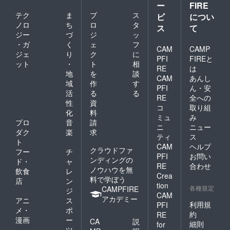
ー
FIRE
テク
ま
プ
ス
ビ
につい
ノロ
ち
ロ
タ
ス
て
ジー
づ
ジ
ッ
・ガ
く
ェ
フ
CAM
CAMP
ジェ
り
ク
に
PFI
FIREと
ット
・
ト
相
RE
は
地
を
談
CAM
あんし
域
作
す
PFI
ん・安
活
る
る
RE
全への
性
資
コ
取り組
化
料
ミュ
み
プロ
音
請
ニ
ニュー
ダク
楽
求
ティ
ス
ト
CAM
ヘルプ
クラウドファ
フー
チ
PFI
お問い
ンディングの
ド・
ャ
RE
合わせ
ノウハウを無
飲食
レ
Crea
料で学ぼう
店
ン
tion
各種規定
CAMPFIRE
ジ
CAM
アカデミー
アニ
ス
利用規
PFI
メ・
ポ
約
RE
漫画
ー
CA
説
細則
for
ツ