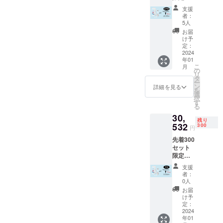
【超早
て、画
が遅れ
支援
割(20％
像の色
る場合
者：
オフ)】
が実物
があり
5人
タンブ
と異
ます。
お届
ラー型
なって
※デザイ
け予
ミキ
見える
定：
ン・仕
サー4個
2024
場合が
様は変
年01
セット
ありま
更にな
こ
月
【35,92
す。 ※
の
る可能
リ
0円
ご注文
タ
性もご
ー
→28,73
状況、
ン
ざいま
詳細を見る
を
6円(送
使用部
選
す。ご
択
料込
材の供
す
了承く
る
み、税
給状
ださ
30,
込み)】
況、製
い。
残り
※送料込
532
造工程
300
円
み ※モ
上の都
先着300
ニター
合等に
セット
環境に
より出
限定
よっ
荷時期
【早割
て、画
が遅れ
支援
(15％オ
像の色
る場合
者：
フ)】 タ
が実物
があり
0人
ンブ
と異
ます。
お届
ラー型
なって
※デザイ
け予
ミキ
見える
定：
ン・仕
サー4個
2024
場合が
様は変
年01
セット
ありま
更にな