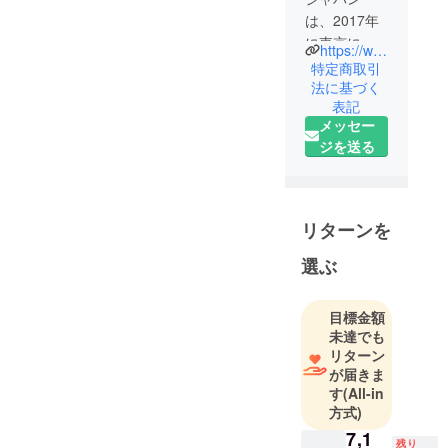
は、2017年
に東京にて
https://www.iris-japan.world/
創業し、皆
特定商取引
様の生活を
法に基づく
表記
より豊かに
メッセー
できる新製
ジを送る
品の企画・
開発を行っ
ておりま
す。
リターンを
自社製品の
開発におい
選ぶ
て、私たち
のチームの
目標金額
特徴は「ア
未達でも
イデアへの
リターン
情熱」と
が届きま
す
(All-in
「品質への
方式)
こだわり」
7,1
です。
残り