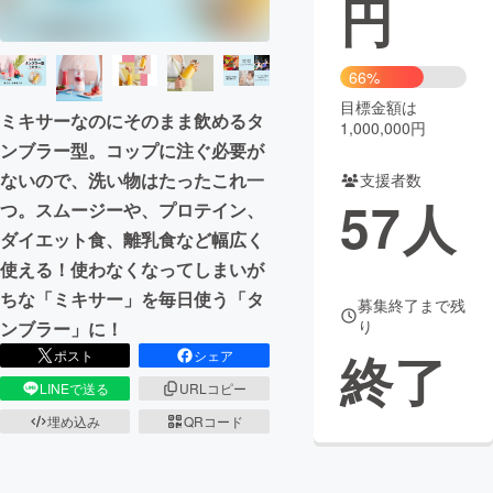
円
まちづくり・地域活性化
66%
目標金額は
CAMPFIRE for Social Good
CAMPFIRE Creation
ミキサーなのにそのまま飲めるタ
1,000,000円
CAMPFIREふるさと納税
machi-ya
コミュニティ
ンブラー型。コップに注ぐ必要が
ないので、洗い物はたったこれ一
支援者数
57
人
つ。スムージーや、プロテイン、
ダイエット食、離乳食など幅広く
使える！使わなくなってしまいが
ちな「ミキサー」を毎日使う「タ
募集終了まで残
り
ンブラー」に！
終了
ポスト
シェア
LINEで送る
URLコピー
埋め込み
QRコード