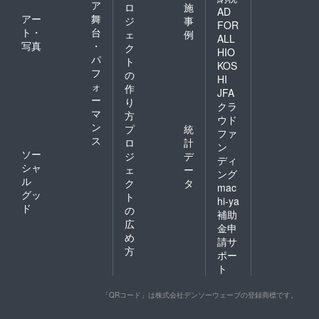
ア
ロ
施
AD
アー
舞
ジ
事
FOR
ト・
台
ェ
例
ALL
写真
・
ク
HIO
パ
ト
KOS
フ
の
HI
ォ
作
JFA
ー
り
クラ
マ
方
ウド
ン
プ
統
ファ
ス
ロ
計
ン
ソー
ジ
デ
ディ
シャ
ェ
ー
ング
ル
ク
タ
mac
グッ
ト
hi-ya
ド
の
補助
広
金申
め
請サ
方
ポー
ト
「QRコード」は株式会社デンソーウェーブの登録商標です。