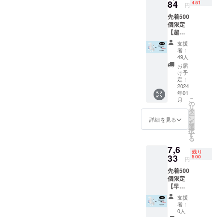
84
451
時代を超越
円
して使い続
先着500
個限定
けることが
【超早
できる製
割(20％
支援
オフ)】
品、人々の
者：
【8,980
49人
生活に役に
円
お届
立つ製品の
→7,184
け予
円(送料
定：
開発を行っ
込み、
2024
ておりま
年01
税込
こ
月
す。
み)】 ※
の
リ
送料込
タ
ー
み ※モ
ン
詳細を見る
また、世界
を
ニター
選
択
環境に
中から素晴
す
る
よっ
らしい製品
7,6
て、画
残り
を探して、
像の色
33
500
円
が実物
海外メー
先着500
と異
カーと代理
個限定
なって
【早割
店契約を結
見える
(10％オ
場合が
び、
支援
フ)】
ありま
者：
価値ある商
【8,980
す。 ※
0人