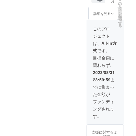
こ
月
【35,92
す。 ※
の
る可能
リ
0円
ご注文
タ
性もご
ー
→30,53
状況、
ン
ざいま
詳細を見る
を
2円(送
使用部
選
す。ご
択
料込
材の供
す
了承く
る
み、税
給状
ださ
このプロ
込み)】
況、製
い。
ジェクト
※送料込
造工程
み ※モ
上の都
は、
All-In方
ニター
合等に
式
です。
環境に
より出
よっ
荷時期
目標金額に
て、画
が遅れ
関わらず、
像の色
る場合
が実物
があり
2023/08/31
と異
ます。
23:59:59
ま
なって
※デザイ
見える
ン・仕
でに集まっ
場合が
様は変
た金額が
ありま
更にな
す。 ※
る可能
ファンディ
ご注文
性もご
ングされま
状況、
ざいま
使用部
す。ご
す。
材の供
了承く
給状
ださ
況、製
い。
支援に関するよ
造工程