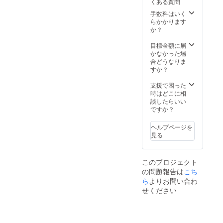
くある質問
上の都
合等に
手数料はいく
より出
らかかります
荷時期
か？
が遅れ
る場合
目標金額に届
があり
かなかった場
ます。
合どうなりま
※デザイ
すか？
ン・仕
様は変
支援で困った
更にな
時はどこに相
る可能
談したらいい
性もご
ですか？
ざいま
す。ご
ヘルプページを
了承く
見る
ださ
い。
このプロジェクト
の問題報告は
こち
ら
よりお問い合わ
せください