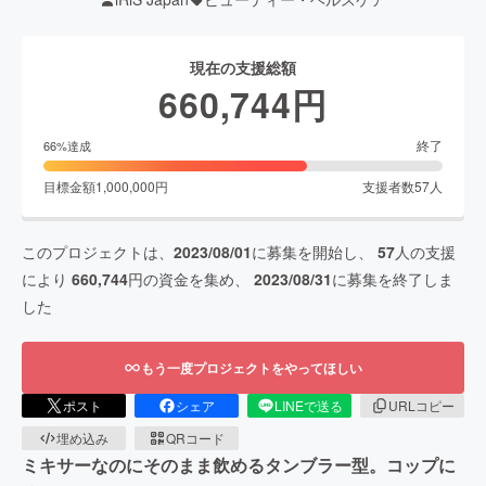
現在の支援総額
660,744
円
終了
66
%達成
目標金額
1,000,000
円
支援者数
57
人
このプロジェクトは、
2023/08/01
に募集を開始し、
57
人の支援
により
660,744
円の資金を集め、
2023/08/31
に募集を終了しま
した
もう一度プロジェクトをやってほしい
ポスト
シェア
LINEで送る
URLコピー
埋め込み
QRコード
ミキサーなのにそのまま飲めるタンブラー型。コップに