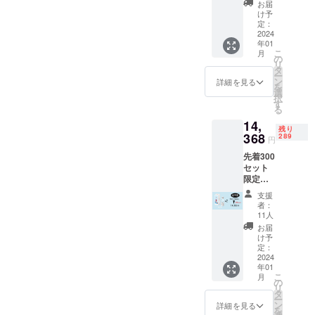
円
ご注文
品を皆様に
お届
→7,633
状況、
け予
お届けする
円(送料
使用部
定：
ための、日
込み、
2024
材の供
年01
税込
給状
本市場進出
こ
月
み)】 ※
況、製
の
もサポート
リ
送料込
造工程
タ
ー
み ※モ
していま
上の都
ン
詳細を見る
を
ニター
合等に
選
す。
択
環境に
より出
す
る
日本への輸
よっ
荷時期
14,
て、画
が遅れ
入・販売・
残り
像の色
368
る場合
289
円
サポート
が実物
があり
先着300
は、経験豊
と異
ます。
セット
なって
※デザイ
富なサポー
限定
見える
ン・仕
トチームが
【超早
場合が
様は変
支援
割(20％
ありま
行いますの
更にな
者：
オフ)】
す。 ※
る可能
11人
で、安心し
タンブ
ご注文
性もご
お届
てお使いい
ラー型
状況、
ざいま
け予
ミキ
使用部
定：
す。ご
ただけま
サー2個
2024
材の供
了承く
す。
年01
セット
給状
ださ
こ
月
【17,96
況、製
の
い。
リ
0円
造工程
タ
皆様のニー
ー
→14,36
上の都
ン
詳細を見る
を
ズにこた
8円(送