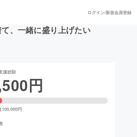
ログイン
/
新規会員登録
着て、一緒に盛り上げたい
うすぐ公開されます
支援総額
プロダクト
,500
円
ファッション
スポーツ
00,000円
数
ア
ソーシャルグッド
人