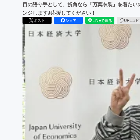
目の語り手として、折角なら「万葉衣装」を着たい
ンジします♪応援してください！
ポスト
シェア
LINEで送る
URLコ