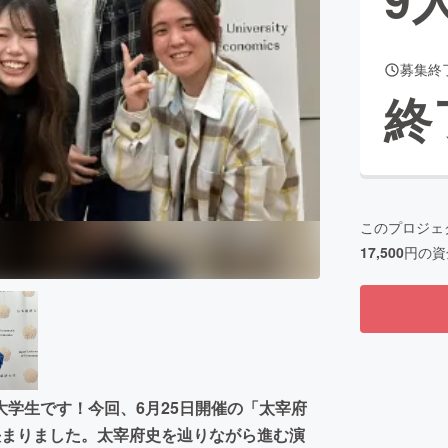
募集終
CAMPFIRE for Social Good
CAMPFIRE Creation
終
CAMPFIREふるさと納税
machi-ya
コミュニティ
このプロジェ
17,500
円の資
学生です！今回、6月25日開催の「太宰府
決まりました。太宰府史を辿りながら進む演