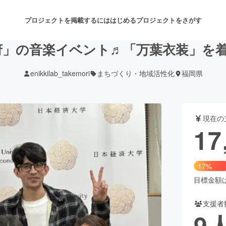
プロジェクトを掲載するには
はじめる
プロジェクトをさがす
府」の音楽イベント♬「万葉衣装」を
enikkilab_takemori
まちづくり・地域活性化
福岡県
注目のリターン
注目の新着プロジェクト
募集終了が近いプロジェクト
も
現在の
音楽
舞台・パフォーマンス
17
ゲーム・サービス開発
フード・飲食店
17%
書籍・雑誌出版
アニメ・漫画
目標金額は1
支援者
チャレンジ
ビューティー・ヘルスケ
9