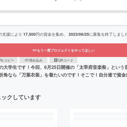
の支援により
17,500
円の資金を集め、
2023/06/25
に募集を終了しまし
もう一度プロジェクトをやってほしい
RLコピー
埋め込み
QRコード
の大学生です！今回、6月25日開催の「太宰府音楽祭」という
折角なら「万葉衣装」を着たいのです！そこで！自分達で資金
ェックしています