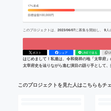
17
%達成
目標金額
100,000
円
このプロジェクトは、
2023/06/07
に募集を開始し、
9
人
ポスト
シェア
LINEで送る
U
はじめまして！私達は、令和発祥の地「太宰府」
太宰府史を辿りながら進む演目の語り手として、
このプロジェクトを見た人はこちらもチ