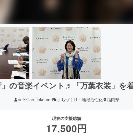
府」の音楽イベント♬「万葉衣装」を
enikkilab_takemori
まちづくり・地域活性化
福岡県
現在の支援総額
17,500
円