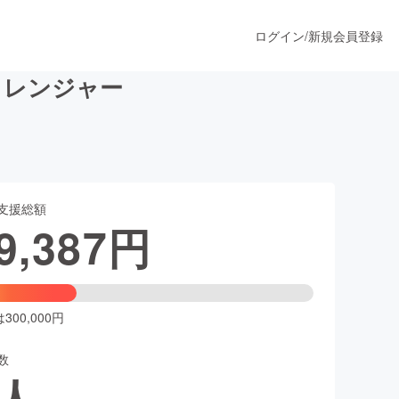
ログイン
/
新規会員登録
ャレンジャー
うすぐ公開されます
支援総額
プロダクト
9,387
円
ファッション
スポーツ
00,000円
数
ア
ソーシャルグッド
人