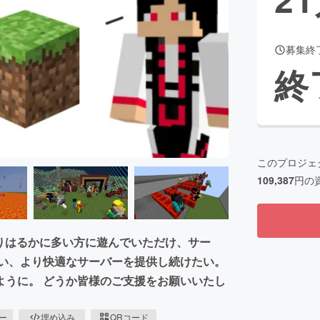
募集終
CAMPFIRE for Social Good
CAMPFIRE Creation
終
CAMPFIREふるさと納税
machi-ya
コミュニティ
このプロジェ
109,387
円の
よりはるかに多い方に遊んでいただけ、サー
しい、より快適なサーバーを提供し続けたい。
ように。 どうか皆様のご支援をお願いいたし
ピー
埋め込み
QRコード