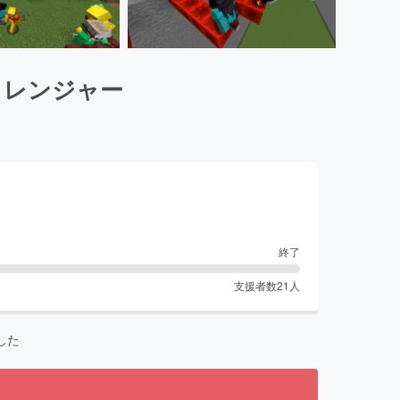
ャレンジャー
終了
支援者数
21
人
した