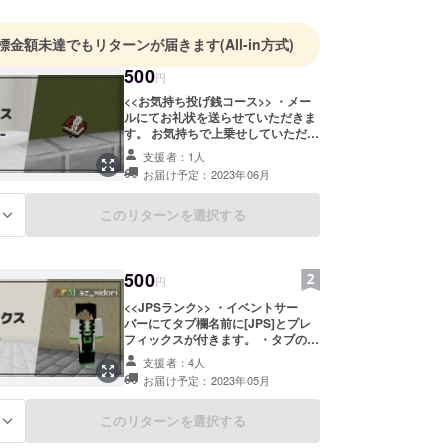
標金額未達でもリターンが届きます
(All-in方式)
500
円
<<お気持ち投げ銭コース>> ・メー
ルにてお礼状を送らせていただきま
す。 お気持ちで上乗せしていただけ
ると目標達成しやすく、大変励みに
支援者：1人
なります！
お届け予定：2023年06月
このリターンを選択する
る
500
円
<<JPSランク>> ・イベントサー
バーにてタブ欄名前に[JPS]とプレ
フィックスが付きます。 ・タブの色
が黄色になります。 ※1.プレフィッ
支援者：4人
クスはJava版の方のみのリターンに
お届け予定：2023年05月
なります。 ※2.備考欄にマイクラ
ID、DiscordIDの記載をお願いしま
す。 ※3.スタートアップサーバーの
このリターンを選択する
る
ため、プレフィックスを廃止する可