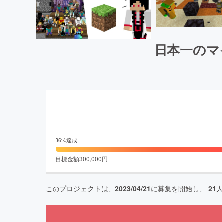
日本一のマ
36
%達成
目標金額
300,000
円
このプロジェクトは、
2023/04/21
に募集を開始し、
21