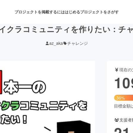
プロジェクトを掲載するには
はじめる
プロジェクトをさがす
イクラコミュニティを作りたい：チ
az_aka
チャレンジ
注目のリターン
注目の新着プロジェクト
募集終了が近いプロジェクト
も
現在の
音楽
舞台・パフォーマンス
10
ゲーム・サービス開発
フード・飲食店
36%
書籍・雑誌出版
アニメ・漫画
目標金額は3
支援者
チャレンジ
ビューティー・ヘルスケ
21