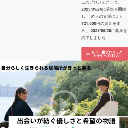
このプロジェクトは、
2023/05/24
に募集を開始
し、
61
人の支援により
721,000
円の資金を集
め、
2023/06/28
に募集を
終了しました
もう一度プロジェク
トをやってほしい