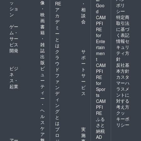
ッ
像
RE
・
で編集
ポリ
Goo
ショ
・
したお
ア
相
シー
d
名前を
ン
映
カ
談
特定商
CAM
掲載さ
画
デ
会
取引法
PFI
せてい
ゲー
書
ミ
に基づ
ただき
RE
ム・
籍
ー
ます。
く表記
for
サー
・
※１名様
と
情報セ
Ente
限定で
ビス
雑
は
キュリ
rtain
す。 ※
開発
誌
ク
サ
ティ方
men
パンフ
出
ラ
ポ
針
t
レット
版
ウ
ー
は、
反社基
CAM
ビジ
ビ
ド
ト
2023年
本方針
PFI
ネ
ュ
7月29日
フ
サ
カスタ
RE
の初上
ス・
ー
ァ
ー
マーハ
for
映に間
起業
テ
ン
ビ
ラスメ
Spor
に合う
ィ
デ
ス
ように
ントに
ts
ー
ィ
発送い
対する
CAM
・
たしま
ン
考え方
PFI
す。
ヘ
グ
クッ
RE
ル
と
キーポ
ふる
ス
は
リシー
さと
ケ
プ
実
納税
ア
ロ
施
AD
アー
舞