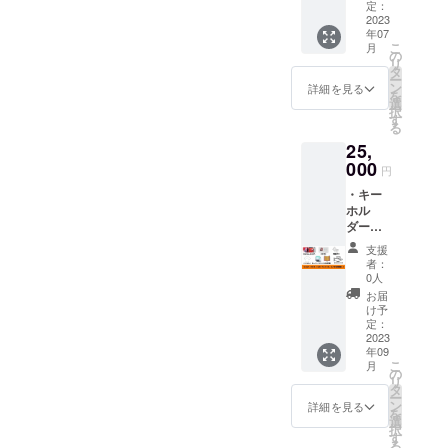
お選び
トーク
定：
したパ
ので、
くださ
2023
ショー
ンフ
発送時
年07
い） ・
と会場
レット
期が変
こ
月
全国共
での懇
の
を１部
更にな
リ
通鑑賞
親会も
タ
送付し
る可能
ー
券１枚
同時に
ン
ます）
詳細を見る
性があ
を
2023年
行いま
選
・監督
ります
択
７月29
す。
す
からあ
ことを
る
日〜 関
（監督
なたへ
ご了承
25,
西上映
は必ず
お礼
くださ
を皮切
000
登壇い
メッ
いま
円
りに全
たしま
セージ
せ。
・キー
国上映
す） ※
カー
ホル
予定
試写会
ド １
ダー１
（お住
は、
枚 【重
個（映
まいの
【2023
要！】
支援
画内で
地域で
年7月初
備考欄
者：
実際に
の上映
旬頃、
0人
に必ず
主演
が叶わ
大阪市
ホーム
お届
「折目
ない可
内に
け予
ペー
真穂」
能性が
定：
て、夕
ジ、パ
が使用
2023
ありま
方〜夜
ンフ
年09
した
すこと
の上映
レット
こ
月
キーホ
をご了
の
開始】
に掲載
リ
ルダー
承の
タ
を予定
するお
ー
と同じ
上、ご
ン
してお
詳細を見る
名前を
を
物で
支援い
選
りま
ご記入
択
す） ・
ただけ
す
す。日
くださ
る