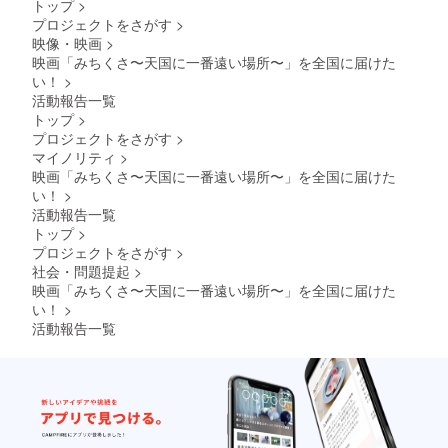
トップ
>
当分・
してお
様限定
プロジェクトをさがす
>
季節に
ります
です！
映像・映画
>
よりメ
が、海
※パンフ
ニュー
外映画
映画「みちくさ〜天国に一番遠い場所〜」を全国に届けた
レット
は異な
祭に出
は、
い！
>
りま
品する
2023年
活動報告一覧
す）引
際の字
7月29日
トップ
>
換券
幕入れ
の初上
プロジェクトをさがす
>
（１年
編集の
映に間
マイノリティ
>
以内の
際、エ
に合う
期限
ンド
ように
映画「みちくさ〜天国に一番遠い場所〜」を全国に届けた
付）を
ロール
発送い
い！
>
お送り
クレ
たしま
活動報告一覧
しま
ジット
す。
トップ
>
す。 ※
にあな
プロジェクトをさがす
>
２０名
たの名
様限定
前を
社会・問題提起
>
です！
「エグ
映画「みちくさ〜天国に一番遠い場所〜」を全国に届けた
※パンフ
ゼグ
い！
>
レット
ティブ
活動報告一覧
は、
プロ
2023年
デュー
7月29日
サー」
の初上
として
映に間
クレ
に合う
ジット
ように
しま
発送い
す！ ぜ