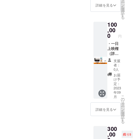
レット
ント名
ー
会 １
【重
ン
詳細を見る
に掲載
又は、
を
名様 ・
要！】
選
するお
こちら
択
みちく
備考欄
す
名前を
で編集
る
さ能勢
に必ず
ご記入
したお
100
での上
ホーム
くださ
名前を
映会
,00
ペー
い。
掲載さ
１名様
ジ、パ
0
※（掲載
せてい
円
・公式
ンフ
のお名
ただき
ホーム
・一日
レット
前につ
ます。
ページ
上映権
に掲載
いて）
※映画チ
にお名
（詳細
するお
本名以
ケット
前掲載
は本文
名前
外可能
は、
支援
・パン
をご確
（本名
です
者：
2023年
フレッ
認くだ
以外
0人
が、公
7月29日
トにお
さい）
可）を
序良俗
お届
の初上
名前掲
上映権
ご記入
け予
に反す
映に間
載（完
履行に
くださ
定：
るお名
に合う
成した
関しま
2023
い。
前の場
ように
年09
パンフ
して
※（掲載
合は、
発送い
こ
月
レット
は、本
のお名
の
CAMP
たしま
リ
を１部
プロ
前につ
タ
FIREの
す。チ
ー
送付し
ジェク
いて）
ン
詳細を見る
アカウ
ケット
を
ます）
ト終了
本名以
選
ント名
以外は
択
・監督
後1年以
外可能
す
又は、
プロ
る
からあ
内とさ
です
こちら
ジェク
300
なたへ
せてい
が、公
で編集
ト終了
お礼
ただき
,00
序良俗
したお
残り5
後の発
メッ
ます。
に反す