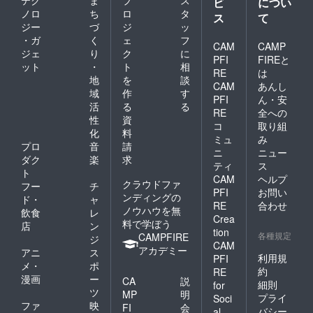
テク
ま
プ
ス
ビ
につい
ジット
ノロ
ち
ロ
タ
ス
て
するお
ジー
づ
ジ
ッ
名前
・ガ
く
ェ
フ
（本名
CAM
CAMP
ジェ
り
ク
に
以外
PFI
FIREと
可）を
ット
・
ト
相
RE
は
記入し
地
を
談
CAM
あんし
てくだ
域
作
す
さい。
PFI
ん・安
活
る
る
※（掲載
RE
全への
性
資
のお名
コ
取り組
前につ
化
料
ミュ
み
いて）
プロ
音
請
ニ
ニュー
本名以
ダク
楽
求
外可能
ティ
ス
ト
です
CAM
ヘルプ
クラウドファ
フー
チ
が、公
PFI
お問い
ンディングの
序良俗
ド・
ャ
RE
合わせ
に反す
ノウハウを無
飲食
レ
Crea
るお名
料で学ぼう
店
ン
tion
前の場
各種規定
CAMPFIRE
ジ
合は、
CAM
アカデミー
アニ
ス
CAMP
利用規
PFI
メ・
ポ
FIREの
約
RE
アカウ
漫画
ー
CA
説
細則
for
ント名
ツ
MP
明
プライ
Soci
又は、
ファ
映
FI
会
こちら
バシー
al