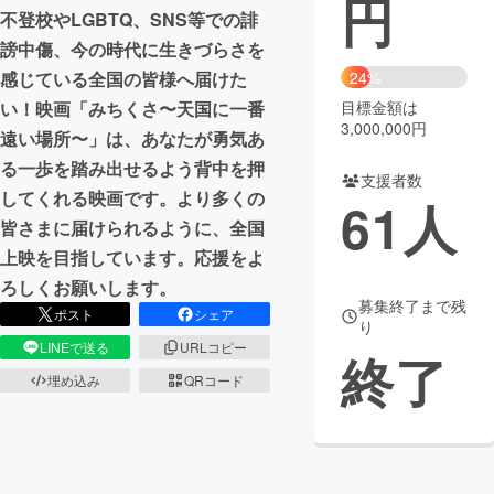
円
不登校やLGBTQ、SNS等での誹
まちづくり・地域活性化
謗中傷、今の時代に生きづらさを
24%
感じている全国の皆様へ届けた
目標金額は
い！映画「みちくさ〜天国に一番
CAMPFIRE for Social Good
CAMPFIRE Creation
3,000,000円
遠い場所〜」は、あなたが勇気あ
CAMPFIREふるさと納税
machi-ya
コミュニティ
る一歩を踏み出せるよう背中を押
支援者数
してくれる映画です。より多くの
61
人
皆さまに届けられるように、全国
上映を目指しています。応援をよ
ろしくお願いします。
募集終了まで残
ポスト
シェア
り
LINEで送る
URLコピー
終了
埋め込み
QRコード