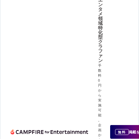
ン
タ
メ
領
域
特
化
型
ク
ラ
フ
ァ
ン
手
数
料
0
円
か
ら
実
施
可
能
。
企
画
掲載
無料
か