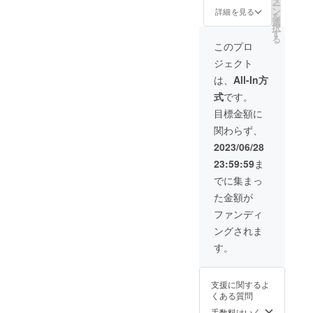
ー
※（掲載
アカウ
本名以
りま
て、あ
でのあ
ン
詳細を見る
を
のお名
ント名
外可能
す。 ・
なたの
れこれ
選
択
前につ
又は、
です
監督か
お名前
聞い
す
る
いて）
こちら
が、公
らあな
をクレ
ちゃっ
このプロ
本名以
で編集
序良俗
たへお
ジット
てくだ
ジェクト
外可能
したお
に反す
礼メッ
しま
さい。
です
名前を
るお名
セージ
す！ ・
（写真
は、
All-In方
が、公
掲載さ
前の場
をメー
パンフ
とはメ
式
です。
序良俗
せてい
合は、
ルでお
レット
ニュー
に反す
ただき
CAMP
送りし
に「エ
が異な
目標金額に
るお名
ます。
FIREの
ます。
グゼグ
りま
関わらず、
前の場
※パンフ
アカウ
※１名様
ティブ
す）
合は、
レット
ント名
限定で
プロ
※「みち
2023/06/28
CAMP
は、
又は、
す。
デュー
くさ能
23:59:59
ま
FIREの
2023年
こちら
サー」
勢」
アカウ
7月29日
で編集
とし
（大阪
でに集まっ
ント名
の初上
したお
て、あ
府能勢
た金額が
又は、
映に間
名前を
なたの
町）ま
こちら
に合う
掲載さ
お名前
での交
ファンディ
で編集
ように
せてい
を掲載
通費は
ングされま
したお
発送い
ただき
しま
実費ご
名前を
たしま
ます。
す。完
負担お
す。
掲載さ
す。
※５名様
成パン
願い致
せてい
限定で
フレッ
しま
ただき
す。
トも１
す。 ※
支援に関するよ
ます。
部送付
ランチ
くある質問
※「みち
しま
会は9月
くさ能
す。 ・
中の予
手数料はいく