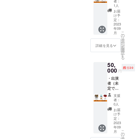
内で実
・公式
備考欄
者：
です。
レット
勢」ラ
際に主
ホーム
1人
にホー
は、
ンチ会
演「折
ページ
ムペー
お届
2023年
１名様
目真
にお名
け予
ジに記
7月29日
参加 ・
穂」が
定：
前掲載
載する
の初上
パンフ
2023
使用し
・Tシャ
お名前
映に間
年09
レット
たキー
ツ１枚
（本名
に合う
こ
月
にお名
ホル
の
（デザ
以外
ように
リ
前掲載
ダーと
タ
イン、
可）を
発送い
ー
（完成
同じ物
ン
色、サ
詳細を見る
ご記入
たしま
を
したパ
です）
選
イズを
くださ
す。
択
ンフ
・監督
す
お選び
い。
る
レット
からあ
くださ
※（掲載
50,
を１部
なたへ
い） ・
のお名
残り20
送付し
000
お礼
監督か
前につ
円
ます）
メッ
らあな
いて）
・出演
・公式
セージ
たへお
本名以
者（未
ホーム
カード
礼メッ
外可能
定です
ページ
１枚
セージ
です
が必ず
にお名
カー
が、公
支援
出演者
前掲載
ド １
者：
序良俗
が参加
・監督
0人
枚 【重
に反す
しま
からあ
要！】
お届
るお名
す）、
なたへ
け予
備考欄
前の場
監督と
お礼
定：
にホー
合は、
「みち
2023
メッ
ムペー
CAMP
年09
くさ能
セージ
ジ、パ
FIREの
こ
月
勢」ラ
カード
の
ンフ
アカウ
リ
ンチ
１枚
タ