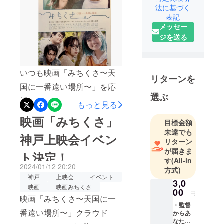
法に基づく
スタッフと
～★31日（日）17:00～★上
表記
して活動し
映後舞台挨拶、サイン会あ
メッセー
ている。
り石井克典監督、他ゲスト
ジを送る
ありチケットのご予約は3月
主な参加作
品
22日（金）12時からとなり
いつも映画「みちくさ〜天
リターンを
ます。どうぞスケジュール
2017年 渡
国に一番遠い場所〜」を応
を調整していただき、ご予
選ぶ
辺シン監督
援いただきありがとうござ
もっと見る
約ください。新しいスク
「水面のあ
います。昨日、神戸上映会
映画「みちくさ」
かり」制作
リーンで観る「みちくさ」
目標金額
イベントも無事に終了し多
2018年 藤
未達でも
をぜひお楽しみください
神戸上映会イベン
村明世監督
リターン
くのご縁にも恵まれまし
ね。引き続き情報のシェア
が届きま
「見栄を張
ト決定！
た。本当にありがとうござ
す
(All-in
る」攝灯隊
などしていただけると助か
2024/01/12 20:20
いました！次回の上映が下
方式)
2019年 岡
ります。よろしくお願い致
神戸
上映会
イベント
3,0
記の通り決定致しましたの
田有甲監督
映画
映画みちくさ
します！！
00
円
「TRAVERS
映画「みちくさ〜天国に一
でご案内いたします。引き
・監督
E」制作担当
番遠い場所〜」クラウド
続き、情報の拡散などで応
からあ
2019年 田
なたへ