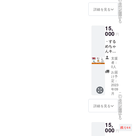
2023年
リ
全国共
セージ
タ
7月29日
ー
通鑑賞
カー
ン
詳細を見る
の初上
を
券１枚
ド １
選
映に間
択
2023年
枚
す
に合う
る
７月29
ように
15,
日〜 関
発送い
西上映
000
たしま
円
を皮切
す。チ
・する
りに全
ケット
めちゃ
国上映
以外は
んキー
予定
プロ
ホル
（お住
ジェク
支援
ダー１
まいの
者：
ト終了
個（映
地域で
0人
後の発
画内で
の上映
お届
注にな
実際に
が叶わ
け予
ります
主演
ない可
定：
ので、
「折目
2023
能性が
発送時
年09
真穂」
ありま
期が変
こ
月
が使用
すこと
の
更にな
リ
した
をご了
タ
る可能
ー
キーホ
承の
ン
詳細を見る
性があ
を
ルダー
上、ご
選
ります
択
と同じ
支援い
す
ことを
る
物で
ただけ
ご了承
15,
す） ・
ますと
くださ
残り44
ステッ
000
幸いで
円
いま
カー １
す） ・