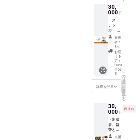
ステッ
ますと
程が合
い。
30,
カー １
幸いで
わない
※（掲載
セット
000
す） ・
場合
のお名
円
（する
監督か
は、期
前につ
・ス
めちゃ
らあな
間限定
いて）
テッ
ん「映
たへお
の配信
本名以
カー １
画の登
礼メッ
URLを
外可能
セット
場人物
セージ
お送り
です
支援
（する
わこの
カード
しま
者：
が、公
めちゃ
キャラ
１枚 ・
1人
す。 ※
序良俗
ん「映
ク
公式
時期等
お届
に反す
画の登
ター」
ホーム
け予
が若干
るお名
場人物
と作品
定：
ページ
変更に
前の場
わこの
2023
タイト
にお名
なる場
合は、
年08
キャラ
ルロゴ
前掲載
合もご
CAMP
こ
月
ク
の２種
の
・パン
ざいま
FIREの
リ
ター」
類） ・
タ
フレッ
すので
アカウ
ー
と作品
パンフ
ン
トにお
詳細を見る
ご了承
ント名
を
タイト
レット
選
名前掲
くださ
又は、
択
ルロゴ
にお名
す
載（完
い。 ※
こちら
る
の２種
前掲載
成した
会場ま
で編集
30,
類） ・
（完成
パンフ
での交
したお
残り19
スルメ
000
したパ
レット
通費は
円
名前を
ちゃん
ンフ
を１部
ご負担
掲載さ
・出演
キーホ
レット
送付し
くださ
せてい
者、監
ルダー
を１部
ます）
い。 ※
ただき
督と
１個
送付し
【重
５０名
ます。
「みち
（映画
ます）
要！】
様限定
支援
※パンフ
くさ能