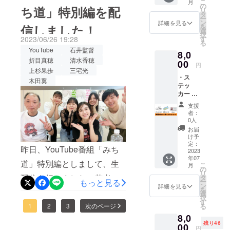
トは、速瀬愛さん演じるあ
本貴弘監督
リンク、河内長野市主催の
アクセス
こ
月
（お住
の
ち道」特別編を配
リ
「かば～西
まいの
みちゃんの同級生役とみち
タ
上映会など多くの方々にご
https://omcube.jp/#access3
ー
地域で
ン
成を生きた
詳細を見る
信しました！
を
くさオーナーの里ちゃんの
の上映
鑑賞いただき、嬉しいご感
日とも舞台挨拶を予定して
選
教師と生徒
択
が叶わ
2023/06/26 19:28
す
娘ゆみ役を演じてくれた上
る
想もたくさん頂戴しまし
おります。詳細は決定次
ら～」制作
ない可
YouTube
石井監督
8,0
能性が
担当
杉果歩さんです。なんだか
た。今年も少しでも多くの
第、SNSやHPで更新してい
折目真穂
清水香穂
ありま
00
円
2022年 田
すこと
上杉果歩
三宅光
どうしてもアピールしたい
場所での上映を目指して一
きますので、引き続き
・ス
をご了
中健詞監督
木田翼
ことがあるようです、何を
テッ
承の
歩ずつ前進して参ります！
チェックをお願いします。
「ﾊﾞｳﾑｸｰﾍ
カー １
上、ご
アピールしているのか？？
ﾝ」助監督
セット
早速ではありますが、今年
ご来場お待ちしておりま
支援い
支援
（する
ただけ
2022年 長
者：
はたまた、その願いは叶う
最初の上映会が下記の通り
す！！
めちゃ
ますと
0人
崎アンナ監
ん「映
幸いで
のか？？ぜひお確かめくだ
お届
決定いたしましたのでご案
画の登
督「SUPER
す） ・
け予
さい！
場人物
監督か
定：
内をさせていただきます。
APARTMEN
昨日、YouTube番組「みち
わこの
2023
らあな
T WIFE～奥
年07
キャラ
ぜひまだご覧になっていな
たへお
道」特別編としまして、生
こ
月
ク
礼メッ
の
様はゴーレ
リ
い方々もお誘い合わせの
ター」
配信を行いました！若者が
セージ
タ
ム」ﾌﾟﾛﾃﾞｭｰ
もっと見る
ー
と作品
カード
ン
詳細を見る
上、ご来場ください。心よ
を
考える「不登校とは？」
ｻｰ、助監督
タイト
１枚
選
択
ルロゴ
す
りお待ちしております。神
2023年 長
「相談できる人は？」な
1
2
3
次のページ
る
の２種
崎アンナ監
8,0
類） ・
戸上映会イベント日程2月11
ど、映画のテーマにもなっ
残り46
全国共
00
督「恋はパ
円