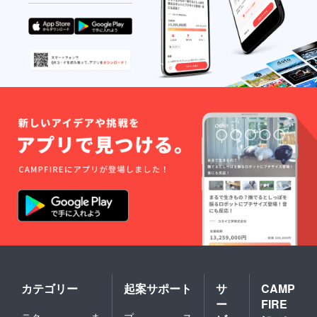
たしま
ひ、私
す。
たちに
海外映
画祭へ
のチャ
レンジ
をさせ
てくだ
さい。
（国内
上映な
らび
に、国
内映画
祭出品
の際に
はクレ
ジット
されま
せん。
ご容赦
くださ
いま
せ）
【重
カテゴリー
起案サポート
サ
CAMP
要！】
ー
FIRE
備考欄
にクレ