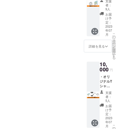
の２種
支援
年７月
セージ
類） ・
者：
29日〜
カード
キーホ
9人
関西上
１枚
ルダー
お届
映を皮
１個
け予
切りに
定：
（映画
全国上
2023
内で実
年07
映予定
際に主
こ
月
（お住
の
演「折
リ
まいの
タ
目真
ー
地域で
ン
穂」が
詳細を見る
を
の上映
選
使用し
択
が叶わ
す
たキー
る
ない可
ホル
10,
能性が
ダーと
ありま
000
同じ物
円
すこと
です）
・オリ
をご了
・監督
ジナルT
承の
からあ
シャ
上、ご
なたへ
ツ １
支援い
お礼
支援
枚（デ
ただけ
メッ
者：
ザイ
ますと
5人
セージ
ン、
幸いで
カード
お届
色、サ
す） ・
け予
１枚 ※
イズを
監督か
定：
映画チ
お選び
2023
らあな
ケット
年07
くださ
たへお
は、
こ
月
い） ・
礼メッ
の