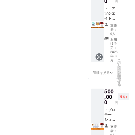
0
名前を
注にな
円
セージ
・公式
るお名
記載さ
ります
カード
ホーム
・「ア
前の場
せてい
ので、
１枚
ページ
ソシエ
合は、
ただき
発送時
「みち
にお名
イトプ
CAMP
ます。
期が変
くさ能
前掲載
ロ
FIREの
※パンフ
更にな
支援
勢」で
・パン
デュー
アカウ
レット
者：
る可能
ランチ
フレッ
サー」
ント名
0人
は、
性があ
をご一
トにお
とし
又は、
2023年
お届
ります
緒した
名前掲
て、あ
こちら
け予
7月29日
ことを
後、映
載（完
なたの
で編集
定：
の初上
ご了承
画の上
成した
お名前
2023
したお
映に間
くださ
年07
映会も
パンフ
を映画
名前を
に合う
いま
こ
月
やっ
レット
パンフ
掲載さ
の
ように
せ。
リ
ちゃい
を１部
レット
せてい
タ
発送い
ー
ます！
送付し
と公式
ただき
ン
詳細を見る
たしま
を
映画
ます）
ホーム
ます。
選
す。
択
「みち
・監督
ページ
今回の
す
る
くさ」
からあ
に掲載
作品の
500
の舞台
なたへ
いたし
舞台と
にも
お礼
ます。
,00
なった
残り1
なった
メッ
・パン
能勢に
0
円
大広間
セージ
フレッ
ある
にスク
カード
ト完成
・プロ
「みち
リーン
１枚
品も１
モー
くさ能
を構え
【重
部送付
ション
勢」
て、上
要！】
いたし
映像制
で、出
支援
映会を
備考欄
ます。
作 あ
演者
者：
しま
にホー
・監督
なた
（未
0人