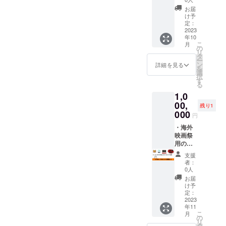
す。出
ムペー
からあ
（出演
定）と
お届
演者と
ジ、パ
なたへ
者はお
監督が
け予
一緒に
ンフ
お礼
任せし
お待ち
定：
観て、
レット
メッ
ます
2023
してお
年10
直接感
に掲載
セージ
１〜２
りま
こ
月
想を
するお
カー
名程
す。 撮
の
リ
言っ
名前
ド １
度）を
影時に
タ
ー
ちゃい
（本名
枚 【重
主演に
出演者
ン
詳細を見る
を
ましょ
以外
要！】
したイ
やス
選
択
う！
可）を
備考欄
メージ
タッフ
す
る
【重
ご記入
にパン
映像を
が食べ
1,0
要！】
くださ
フレッ
１本作
て、め
備考欄
い。
トと
成しま
00,
ちゃく
残り1
に必ず
※（掲載
ホーム
す。 打
ちゃ健
000
円
ホーム
のお名
ページ
ち合わ
康に
ペー
前につ
に掲載
せ日、
・海外
なった
ジ、パ
いて）
するお
準備期
映画祭
お食
ンフ
本名以
名前
間など
用の本
事。 あ
レット
外可能
（本名
が必要
編エン
なたに
支援
に掲載
です
以外
になり
ドロー
も味
者：
するお
が、公
可）を
ます。
ルに
わって
0人
名前
序良俗
ご記入
撮影場
「エグ
いただ
お届
（本名
に反す
くださ
所に関
ゼグ
きた
け予
以外可
るお名
い。
して
ティブ
い！ 一
定：
能）を
前の場
※（掲載
は、近
プロ
2023
緒に食
年11
ご記入
合は、
のお名
畿圏内
デュー
べなが
こ
月
くださ
CAMP
前につ
を想定
サー」
ら、映
の
リ
い。
FIREの
いて）
してお
とし
画撮影
タ