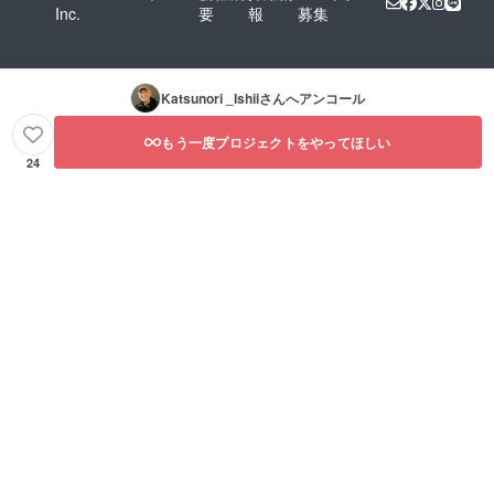
Inc.
要
報
募集
Katsunori _Ishii
さんへアンコール
もう一度プロジェクトをやってほしい
24