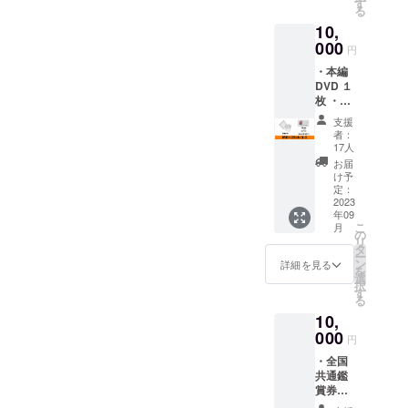
が叶わ
井監督、折目真穂さん、福
す
発送時
る
ない可
期が変
山俊朗さん＋＠ 司会 森
10,
能性が
更にな
ありま
000
る可能
円
中純子日程 上映スタート
すこと
性があ
・本編
をご了
ります
ショートフィルム 本編上
DVD １
承の
ことを
枚 ・ス
上、ご
映 トークショー登壇者入
ご了承
テッ
支援い
くださ
支援
カー １
場料：2,000円（税込）お申
ただけ
者：
いま
セット
ますと
17人
せ。
し込みは、下記アドレスよ
（する
幸いで
お届
めちゃ
す） ・
け予
り承ります！【神戸上映会
ん「映
ステッ
定：
画の登
2023
カー １
イベントお申し込みフォー
年09
場人物
セット
こ
月
わこの
ム】https://ssl.form-
（する
の
リ
キャラ
めちゃ
タ
ー
mailer.jp/fms/d72d83488087
ク
ん「映
ン
詳細を見る
を
ター」
画の登
選
71
択
と作品
場人物
す
る
タイト
わこの
10,
ルロゴ
キャラ
の２種
000
ク
円
類） ・
ター」
・全国
監督か
と作品
共通鑑
らあな
タイト
賞券２
たへお
ルロゴ
枚 2023
礼メッ