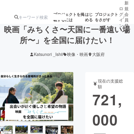
新
ロ
規
グ
会
プロジェクトを掲
はじ
プロジェクト
/
載するには
める
をさがす
イ
員
ン
登
映画「みちくさ〜天国に一番遠い場
録
所〜」を全国に届けたい！
人気のプロ
注目のリ
注目の新着プロ
募集終了が近いプ
もうすぐ公開
Katsunori _Ishii
映像・映画
大阪府
ジェクト
ターン
ジェクト
ロジェクト
されます
アート・写真
音楽
現在の支援総
額
721,
テクノロジー・ガジェット
ゲーム・サ
000
映像・映画
書籍・雑誌
ビジネス・起業
チャレンジ