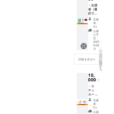
日（日）①12時開場12時30
通鑑賞
ている話を真面目に語って
ンとミルク
・出演
券１
分上映 ②16時開場 16時
のほとり」
くれている場面もありま
者（選
枚
択でき
2023年
ﾌﾟﾛﾃﾞｭｰｻｰ、
30分上映2月12日（祝）
す。アーカイブも残ってい
ませ
７月29
支援
監督補 ほ
ん）＆
日〜 関
③12時開場12時30分上映
者：
ますので、ぜひご覧くださ
監督の
西上映
4人
④16時開場 16時30分上映
サイン
を皮切
い！クラウドファンディン
お届
入り台
りに全
け予
４回ともショートフィルム
グは6月28日（水）２３：５
本 １
国上映
定：
冊 ・ス
2023
予定
（10分程度）＋映画「みち
９までです。引き続きよろ
年08
テッ
（お住
こ
月
カー １
まいの
くさ」本編上映（89分）＋
の
しくお願い致します。
リ
セット
地域で
タ
ー
トークショー（30分）会
（する
の上映
ン
詳細を見る
を
めちゃ
が叶わ
選
場：神戸三宮シアター・
択
ん「映
ない可
す
る
画の登
能性が
エートー住所：〒651-0094
10,
場人物
ありま
わこの
000
すこと
兵庫県神戸市中央区琴ノ緒
円
キャラ
をご了
・ス
町５丁目６−９TEL：078-
ク
承の
テッ
ター」
上、ご
231-0011アクセス：
カー １
と作品
支援い
セット
タイト
ただけ
支援
http://www.a-to-
（する
ルロゴ
ますと
者：
めちゃ
の２種
幸いで
0人
kobe.jp/access（JR三ノ宮
ん「映
類） ・
す） ・
お届