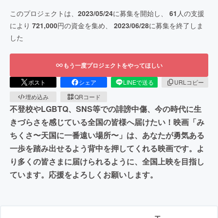
このプロジェクトは、
2023/05/24
に募集を開始し、
61
人の支援
により
721,000
円の資金を集め、
2023/06/28
に募集を終了しま
した
もう一度プロジェクトをやってほしい
ポスト
シェア
LINEで送る
URLコピー
埋め込み
QRコード
不登校やLGBTQ、SNS等での誹謗中傷、今の時代に生
きづらさを感じている全国の皆様へ届けたい！映画「み
ちくさ〜天国に一番遠い場所〜」は、あなたが勇気ある
一歩を踏み出せるよう背中を押してくれる映画です。よ
り多くの皆さまに届けられるように、全国上映を目指し
ています。応援をよろしくお願いします。
エ