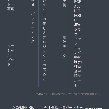
ジ
事
FOR
ト・
台
ェ
例
ALL
写真
・
ク
HIO
パ
ト
KOS
フ
の
HI
ォ
作
JFA
ー
り
クラ
マ
方
ウド
ン
プ
統
ファ
ス
ロ
計
ン
ソー
ジ
デ
ディ
シャ
ェ
ー
ング
ル
ク
タ
mac
グッ
ト
hi-ya
ド
の
補助
広
金申
め
請サ
方
ポー
ト
「QRコード」は株式会社デンソーウェーブの登録商標です。
© CAMPFIRE,
会社概
採用情
パートナー