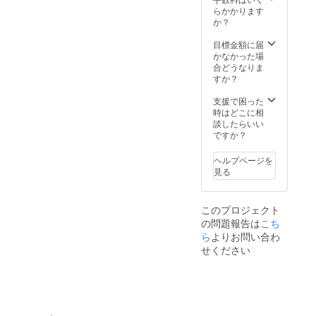
勢」
公式
定で
らかかります
（大阪
ホーム
す。日
か？
府能勢
ページ
程が合
町）ま
に「エ
わない
目標金額に届
での交
グゼグ
場合
かなかった場
通費は
ティブ
は、ラ
合どうなりま
実費ご
プロ
ンチお
すか？
負担お
デュー
食事
願い致
サー」
（「み
支援で困った
しま
とし
ちくさ
時はどこに相
す。 ※
て、あ
能勢」
談したらいい
ランチ
なたの
通常ラ
ですか？
＆上映
お名前
ンチ相
会は9月
を掲載
当分・
ヘルプページを
中の予
しま
季節に
見る
定で
す。 ・
よりメ
す。日
監督か
ニュー
程が合
らあな
は異な
このプロジェクト
わない
たへお
りま
の問題報告は
こち
場合
礼メッ
す）引
は、ラ
セージ
ら
よりお問い合わ
換券（1
ンチお
カード
年以内
せください
食事
１枚 国
の期限
（「み
内上映
付）を
ちくさ
用の映
お送り
能勢」
画クレ
しま
通常ラ
ジット
す。 ※
ンチ相
は終了
２０名