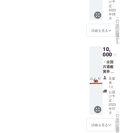
画の登
駅より徒歩3分）◉ショート
監督か
監督か
け予
場人物
らあな
定：
らあな
フィルム（監督：石井克
わこの
2023
たへお
たへお
年08
キャラ
礼メッ
礼メッ
典 作：森中純子）スケ
こ
月
ク
セージ
の
セージ
リ
ター」
カード
タ
カード
ジュール・「行ってきま
ー
と作品
１枚 ※
ン
１枚 ※
詳細を見る
を
タイト
す」（初公開！）出演：山
５０名
選
映画チ
択
ルロゴ
様限定
す
ケット
る
本欣生、木田翼 ①2月11日
の２種
です。
は、
10,
類） ・
（台本
2023年
12：30上映・④2月12日
監督か
000
は追加
7月29日
円
らあな
作成を
の初上
16：30上映・「I am me」出
・全国
たへお
する予
映に間
共通鑑
礼メッ
演：折目真穂、松本拓真、
定があ
に合う
賞券 １
セージ
りませ
ように
瀧沢修、島ジョニー ②2月
枚 2023
カー
ん）
発送い
支援
年７月
ド １
たしま
者：
11日16：30上映・「家族解
29日〜
枚
1人
す。チ
関西上
ケット
お届
散」出演：西村トシコ、志
映を皮
け予
以外は
切りに
定：
波瞳 ③2月12日12：30上
プロ
全国上
2023
ジェク
年07
映トークショーゲストは追
映予定
ト終了
こ
月
（お住
の
後の発
加の可能性あり！順次ご紹
リ
まいの
タ
注にな
ー
地域で
ン
詳細を見る
ります
介します！各回登壇者：石
を
の上映
選
ので、
択