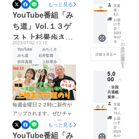
ファンディングの際には多
援していただけると幸いで
中健詞監督
お礼
もっと見る
支援
メー
「おばはん
くのご支援、応援をありが
す。スクリーンが違うと、
者：
YouTube番組「み
ル １
6人
ドラゴン」
通
とうございました。2024年
やはり観え方も全然違いま
お届
助監督
ち道」Vol.１３ゲ
け予
が明けましたが年明けより
す。二度三度とご鑑賞いた
定：
2019年 磯
2023
スト上杉果歩さ
いろんな出来事がありまし
だけるととても嬉しいで
部鉄平監督
年07
こ
月
2023/07/02 13:12
「そしてま
の
た。被災された方々には心
す！！日程：2024年3月29
ん 公開しました
リ
タ
YouTube
みちくさ
た私たちは
ー
よりお見舞い申し上げま
日（金）、30日（土）、31
ン
詳細を見る
みち道
石井監督
を
のぼってゆ
選
択
折目真穂
上杉果歩
す。一日も早い復興と安全
日（日）会場：扇町キネ
す
く」撮影助
る
を祈っております。エンタ
マ
手
5,0
2020年 磯
00
メの力を信じて私たちがで
https://omcube.jp/kinema/〒
円
部鉄平監督
・全国
きることを心をこめて進め
530-0052 大阪府大阪市北
「ｺｰﾝﾌﾚｰｸ」
共通鑑
ていきたいと思っておりま
区南扇町6-26大阪メトロ堺
賞券１
制作
枚 2023
毎週金曜日２２時に新作が
支援
2020年 林
す。引き続きよろしくお願
筋線「扇町」駅（5番出口）
年７月
者：
海象監督
29日〜
アップされます。ぜひチャ
16人
い致します。2023年は大阪
から徒歩3分・JR環状線
関西上
「BOLT」照
お届
ンネル登録をして次回をお
映を皮
十三シアターセブンでの上
「天満」駅から徒歩7分・
け予
もっと見る
明助手
切りに
定：
待ちください。今回のゲス
映から始まり、京都アップ
JR「大阪」駅から徒歩15分
全国上
2023
2021年 川
YouTube番組「み
年07
映予定