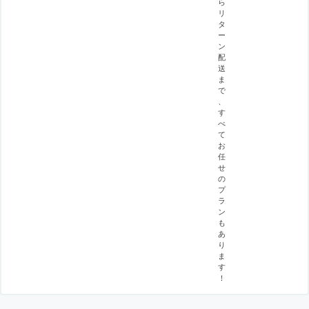
ら
リ
タ
ー
ン
配
送
ま
で
、
す
べ
て
お
任
せ
の
プ
ラ
ン
も
あ
り
ま
す
！