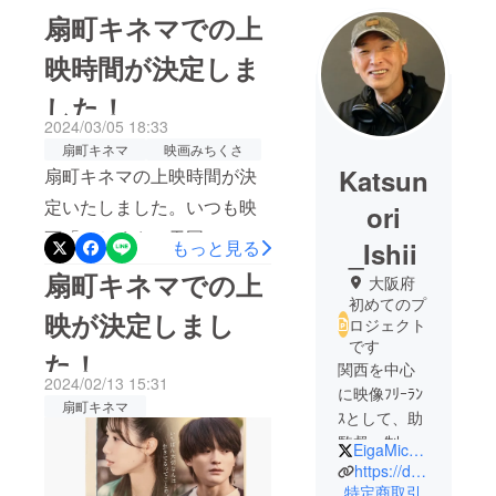
扇町キネマでの上
映時間が決定しま
した！
2024/03/05 18:33
扇町キネマ
映画みちくさ
Katsun
扇町キネマの上映時間が決
定いたしました。いつも映
ori
画「みちくさ〜天国に一番
もっと見る
_Ishii
遠い場所〜」を応援してい
扇町キネマでの上
大阪府
ただき、本当にありがとう
初めてのプ
映が決定しまし
ロジェクト
ございます。次回上映、扇
です
た！
町キネマでの上映時間が決
関西を中心
2024/02/13 15:31
定いたしましたのでお知ら
に映像ﾌﾘｰﾗﾝ
扇町キネマ
ｽとして、助
せいたします。上映スケ
監督、制作
EigaMichikusa
ジュール3月★29日（金）
スタッフ
https://dtcinema.com/
16:40～★30日（土）16:40
等、映画の
特定商取引