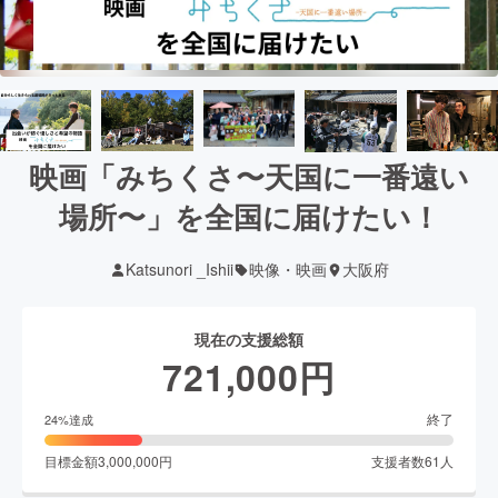
映画「みちくさ〜天国に一番遠い
場所〜」を全国に届けたい！
Katsunori _Ishii
映像・映画
大阪府
現在の支援総額
721,000
円
終了
24
%達成
目標金額
3,000,000
円
支援者数
61
人