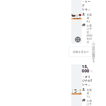
せ。
・トー
セット
監督か
ク
（する
らあな
ショー
めちゃ
たへお
付き特
ん「映
礼メッ
支援
別試写
画の登
セージ
者：
会＆懇
場人物
カー
6人
親会
わこの
ド １
お届
１名様
キャラ
枚 ※映
け予
参加 ・
ク
定：
画チ
監督か
2023
ター」
ケット
年07
らあな
と作品
は、
こ
月
たへお
タイト
の
2023年
リ
礼メッ
ルロゴ
タ
7月29日
ー
セージ
の２種
ン
の初上
詳細を見る
を
をメー
類） ・
選
映に間
択
ルでお
本編
す
に合う
る
送りし
DVD １
ように
15,
ます。
枚 ・公
発送い
劇場公
000
式ホー
たしま
円
開以前
ムペー
す。チ
・オリ
に特別
ジにお
ケット
ジナルT
試写会
名前掲
以外は
シャツ
を開催
載 ・パ
プロ
１枚
しま
ンフ
ジェク
支援
（デザ
す。出
レット
ト終了
者：
イン、
演者は
にお名
1人
後の発
色、サ
未定で
前掲載
注にな
お届
イズを
すが、
（完成
け予
ります