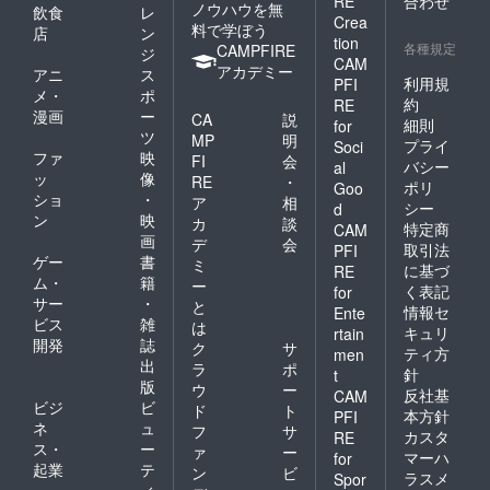
RE
合わせ
ノウハウを無
飲食
レ
Crea
料で学ぼう
店
ン
tion
各種規定
CAMPFIRE
ジ
CAM
アカデミー
アニ
ス
利用規
PFI
メ・
ポ
約
RE
漫画
ー
CA
説
細則
for
ツ
MP
明
プライ
Soci
ファ
映
FI
会
バシー
al
ッ
像
RE
・
ポリ
Goo
ショ
・
ア
相
シー
d
ン
映
カ
談
特定商
CAM
画
デ
会
取引法
PFI
ゲー
書
ミ
に基づ
RE
ム・
籍
ー
く表記
for
サー
・
と
情報セ
Ente
ビス
雑
は
キュリ
rtain
開発
誌
ク
サ
ティ方
men
出
ラ
ポ
針
t
版
ウ
ー
反社基
CAM
ビジ
ビ
ド
ト
本方針
PFI
ネ
ュ
フ
サ
カスタ
RE
ス・
ー
ァ
ー
マーハ
for
起業
テ
ン
ビ
ラスメ
Spor
ィ