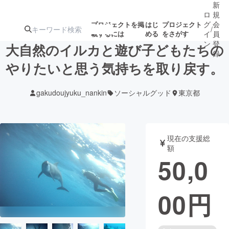
新
ロ
規
グ
会
プロジェクトを掲
はじ
プロジェクト
/
載するには
める
をさがす
イ
員
ン
登
大自然のイルカと遊び子どもたちの
録
やりたいと思う気持ちを取り戻す。
人気のプロ
注目のリ
注目の新着プロ
募集終了が近いプ
もうすぐ公開
gakudoujyuku_nankin
ソーシャルグッド
東京都
ジェクト
ターン
ジェクト
ロジェクト
されます
アート・写真
音楽
現在の支援総
額
50,0
テクノロジー・ガジェット
ゲーム・サ
00
円
映像・映画
書籍・雑誌
ビジネス・起業
チャレンジ