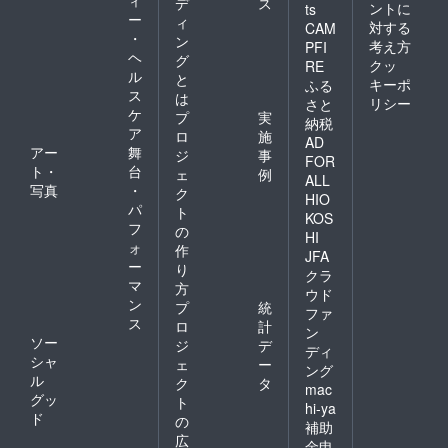
デ
ス
ントに
ts
ー
ィ
対する
CAM
・
ン
考え方
PFI
ヘ
グ
クッ
RE
ル
と
キーポ
ふる
ス
は
リシー
さと
ケ
プ
実
納税
ア
ロ
施
AD
アー
舞
ジ
事
FOR
ト・
台
ェ
例
ALL
写真
・
ク
HIO
パ
ト
KOS
フ
の
HI
ォ
作
JFA
ー
り
クラ
マ
方
ウド
ン
プ
統
ファ
ス
ロ
計
ン
ソー
ジ
デ
ディ
シャ
ェ
ー
ング
ル
ク
タ
mac
グッ
ト
hi-ya
ド
の
補助
広
金申