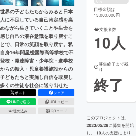
0%
目標金額は
世界の子どもたちからみると日本
まちづくり・地域活性化
13,000,000円
人に不足している自己肯定感を高
めながら生きていくことや生命を
支援者数
CAMPFIRE for Social Good
CAMPFIRE Creation
10
人
感じ自己の潜在意識を取り戻すこ
CAMPFIREふるさと納税
machi-ya
コミュニティ
とで、日常の笑顔を取り戻す。私
自身16年間星槎国際高等学校で不
登校・発達障害・少年院・進学校
募集終了まで残
からの転入・児童養護施設からの
り
子どもたちと実施し自信を取戻し
終了
多くの生徒を社会に送り出せた
ポスト
シェア
LINEで送る
URLコピー
埋め込み
QRコード
このプロジェクトは、
2023/05/28
に募集を開始
し、
10
人の支援により