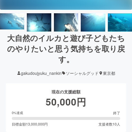
大自然のイルカと遊び子どもたち
のやりたいと思う気持ちを取り戻
す。
gakudoujyuku_nankin
ソーシャルグッド
東京都
現在の支援総額
50,000
円
終了
0
%達成
目標金額
13,000,000
円
支援者数
10
人