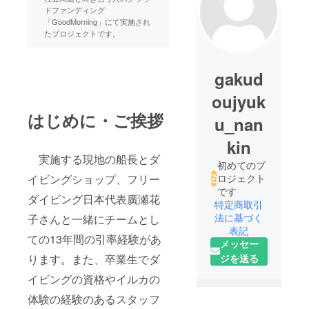
ドファンディング
「GoodMorning」にて実施され
たプロジェクトです。
gakud
oujyuk
はじめに・ご挨拶
u_nan
kin
実施する現地の船長とダ
初めてのプ
イビングショップ、フリー
ロジェクト
です
ダイビング日本代表廣瀬花
特定商取引
法に基づく
子さんと一緒にチームとし
表記
ての13年間の引率経験があ
メッセー
ります。また、卒業生でダ
ジを送る
イビングの資格やイルカの
体験の経験のあるスタッフ