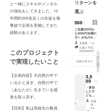
リターンを
と一緒にスキルやメンタル
の強化をしてきました、13
選ぶ
年間約300名近くの生徒を無
500
円
事故で企画を実施してきた
ご支援500円か
経験があります。
ら3000円未満の
方へ お礼のmail
をさせていただ
支援者：1人
きます。 民間学
お届け予定：
童保育施設なん
このプロジェクト
こ
2023年09月
の
きんにお名前を
リ
タ
張り出させてい
ー
で実現したいこと
ン
ただきます。 ※
詳細を見る
を
選
その為にお名前
択
す
またはニック
る
ネームなどをお
【企画内容】大自然の中で
3,5
知らせ下さい。
00
円
いるかと泳ぎ、自然の中で
・参加
（あなたが）生きている感
した子
どもた
覚を取り戻す。
ちから
支援
のお手
者：
紙 ・オ
【目的】私は高校生の教員
9人