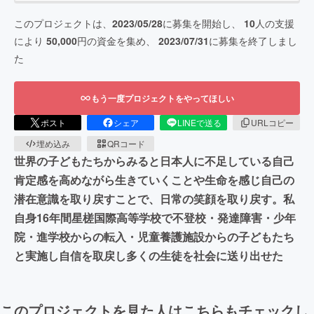
このプロジェクトは、
2023/05/28
に募集を開始し、
10
人の支援
により
50,000
円の資金を集め、
2023/07/31
に募集を終了しまし
た
もう一度プロジェクトをやってほしい
ポスト
シェア
LINEで送る
URLコピー
埋め込み
QRコード
世界の子どもたちからみると日本人に不足している自己
肯定感を高めながら生きていくことや生命を感じ自己の
潜在意識を取り戻すことで、日常の笑顔を取り戻す。私
自身16年間星槎国際高等学校で不登校・発達障害・少年
院・進学校からの転入・児童養護施設からの子どもたち
と実施し自信を取戻し多くの生徒を社会に送り出せた
このプロジェクトを見た人はこちらもチェックし