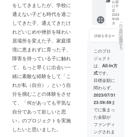
リジナ
お届
をしてきましたが、学校に
ルTシャ
け予
ツ サ
定：
通えない子ども時代を過ご
イズ展
2023
年09
開 画
してきた子、通えてきたけ
こ
月
像から
の
リ
お選び
タ
れどいじめや挫折を味わい
ー
くださ
ン
詳細を見る
を
い カ
居場所を変えた子、家庭環
選
択
ラー展
す
る
境に恵まれずに育った子、
開 画
このプロ
像から
障害を持っている子に触れ
ジェクト
お選び
くださ
は、
All-In方
て、もっと早くに出会い一
い
式
です。
緒に素敵な経験をして「こ
目標金額に
れが私（自分）」という自
関わらず、
分を掴むことの体験をさせ
2023/07/31
て、「何があっても平気な
23:59:59
ま
でに集まっ
自分であって欲しいと思
た金額が
い」のプロジェクトを実施
ファンディ
したいと思いました。
ングされま