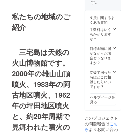
す。
私たちの地域のご
支援に関するよ
くある質問
紹介
手数料はいく
らかかります
か？
目標金額に届
三宅島は天然の
かなかった場
合どうなりま
火山博物館です。
すか？
2000年の雄山山頂
支援で困った
時はどこに相
噴火、1983年の阿
談したらいい
ですか？
古地区噴火、1962
ヘルプページを
見る
年の坪田地区噴火
と、約20年周期で
このプロジェクト
の問題報告は
こち
見舞われた噴火の
ら
よりお問い合わ