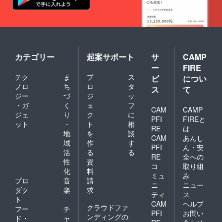
カテゴリー
起案サポート
サ
CAMP
ー
FIRE
テク
ま
プ
ス
ビ
につい
ノロ
ち
ロ
タ
ス
て
ジー
づ
ジ
ッ
・ガ
く
ェ
フ
CAM
CAMP
ジェ
り
ク
に
PFI
FIREと
ット
・
ト
相
RE
は
地
を
談
CAM
あんし
域
作
す
PFI
ん・安
活
る
る
RE
全への
性
資
コ
取り組
化
料
ミュ
み
プロ
音
請
ニ
ニュー
ダク
楽
求
ティ
ス
ト
CAM
ヘルプ
クラウドファ
フー
チ
PFI
お問い
ンディングの
ド・
ャ