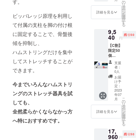
18％OF
す。
の
リ
F
タ
ー
9,200円
ン
詳細を見る
を
ビッバレッジ原理を利用し
（税・
選
択
送料込
す
て付属の支柱を脚の付け根
る
み） 一
9,5
般販売
に固定することで、骨盤後
残り50
予定価
40
円
格
傾を抑制し、
【C割】
11,225
限定50
円
ハムストリングだけを集中
個
→9,200
15％OF
してストレッチすることが
円
支援
F ハム
(2,025
者：
できます。
ストリ
円割
0人
ング キ
引）
お届
ング 1
【パッ
け予
今までいろんなハムストリ
台 先着
ケージ
定：
限定50
2023
内容】
ングのストレッチ器具を試
年07
名様
・ハム
こ
月
15％OF
ストリ
の
しても、
リ
F
ング キ
タ
ー
9,540円
全然柔らかくならなかっ方
ング 1
ン
詳細を見る
を
（税・
台 ・日
選
択
へ特におすすめです。
送料込
本語説
す
る
み） 一
明書 ※
17,
般販売
デザイ
残り50
予定価
960
ン・仕
円