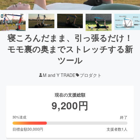
寝ころんだまま、引っ張るだけ！
モモ裏の奥までストレッチする新
ツール
M and Y TRADE
プロダクト
現在の支援総額
9,200
円
終了
30
%達成
目標金額
30,000
円
支援者数
1
人