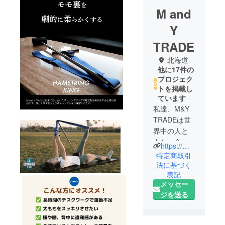
M and
Y
TRADE
北海道
他に17件の
プロジェク
トを掲載し
ています
私達、M&Y
TRADEは世
界中の人と
人と、心と
https://mandy-trade.com/
心をつない
特定商取引
で、最高
法に基づく
表記
の“ワクワ
メッセー
ク”をお届け
ジを送る
します。