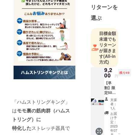
リターンを
選ぶ
目標金額
未達でも
リターン
が届きま
す
(All-in
方式)
9,2
残り49
00
円
【早
割】限
定50個
18％OF
支援
「ハムストリングキング」
F ハム
者：
ストリ
1人
は
モモ裏の筋肉群（ハムス
ング キ
お届
ング 1
け予
トリング）に
台 先着
定：
限定50
2023
特化した
ストレッチ器具で
年07
名様
こ
月