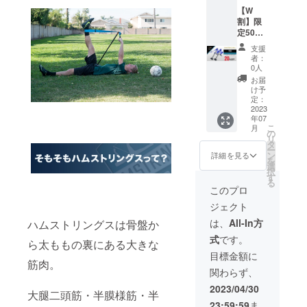
格
様は変
【W
11,225
更にな
割】限
円
る可能
定50個
→9,540
性もご
20％OF
円
ざいま
支援
F ハム
(1,185
す。ご
者：
ストリ
円割
了承く
0人
ング キ
引）
ださ
お届
ング 2
【パッ
い。 ※
け予
台 先着
ケージ
定：
皆様の
限定50
2023
内容】
ご支援
年07
名様
・ハム
により
こ
月
20％OF
ストリ
の
量産効
リ
F
ング キ
タ
率が向
ー
17,960
ング 1
ン
上した
詳細を見る
を
円
台 ・日
選
場合、
択
（税・
本語説
す
正規販
る
送料込
明書 ※
売価格
このプロ
み） 一
デザイ
が販売
ジェクト
般販売
ン・仕
予定価
予定価
様は変
格より
は、
All-In方
ハムストリングスは骨盤か
格
更にな
下がる
式
です。
22,450
る可能
ら太ももの裏にある大きな
可能性
円
性もご
もござ
目標金額に
→17,96
筋肉。
ざいま
いま
関わらず、
0円
す。ご
す。 ※
(4,490
了承く
ご注文
2023/04/30
大腿二頭筋・半膜様筋・半
円割
ださ
状況、
23:59:59
ま
引）