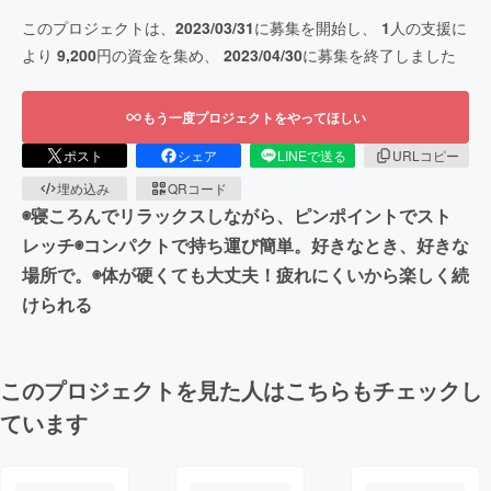
このプロジェクトは、
2023/03/31
に募集を開始し、
1
人の支援に
より
9,200
円の資金を集め、
2023/04/30
に募集を終了しました
もう一度プロジェクトをやってほしい
ポスト
シェア
LINEで送る
URLコピー
埋め込み
QRコード
◉寝ころんでリラックスしながら、ピンポイントでスト
レッチ◉コンパクトで持ち運び簡単。好きなとき、好きな
場所で。◉体が硬くても大丈夫！疲れにくいから楽しく続
けられる
このプロジェクトを見た人はこちらもチェックし
ています