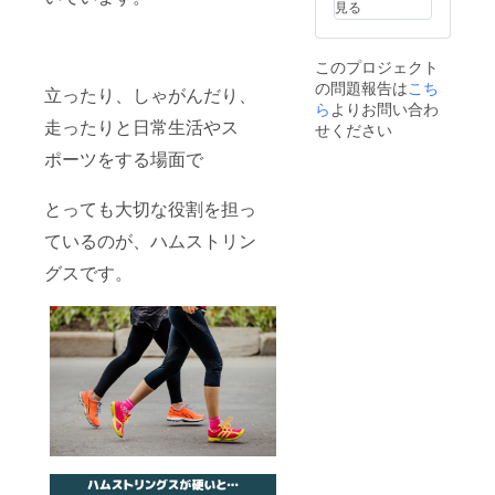
荷時期
見る
正規販
が遅れ
売価格
る場合
が販売
があり
このプロジェクト
予定価
ます。
の問題報告は
こち
格より
立ったり、しゃがんだり、
下がる
ら
よりお問い合わ
可能性
走ったりと日常生活やス
せください
もござ
ポーツをする場面で
いま
す。 ※
ご注文
とっても大切な役割を担っ
状況、
使用部
ているのが、ハムストリン
材の供
給状
グスです。
況、製
造工程
上の都
合等に
より出
荷時期
が遅れ
る場合
があり
ます。