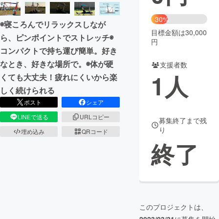
まちづくり・地域活性化
30%
◉寝ころんでリラックスしなが
目標金額は30,000
ら、ピンポイントでストレッチ◉
円
CAMPFIRE for Social Good
CAMPFIRE Creation
コンパクトで持ち運び簡単。好き
CAMPFIREふるさと納税
machi-ya
コミュニティ
なとき、好きな場所で。◉体が硬
支援者数
1
人
くても大丈夫！疲れにくいから楽
しく続けられる
ポスト
シェア
LINEで送る
URLコピー
募集終了まで残
り
埋め込み
QRコード
終了
このプロジェクトは、