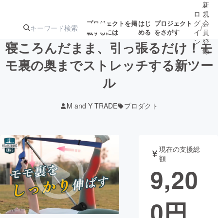
新
ロ
規
グ
会
プロジェクトを掲
はじ
プロジェクト
/
載するには
める
をさがす
イ
員
ン
登
寝ころんだまま、引っ張るだけ！モ
録
モ裏の奥までストレッチする新ツー
ル
人気のプロ
注目のリ
注目の新着プロ
募集終了が近いプ
もうすぐ公開
ジェクト
ターン
ジェクト
ロジェクト
されます
M and Y TRADE
プロダクト
アート・写真
音楽
現在の支援総
テクノロジー・ガジェット
ゲーム・サ
額
9,20
映像・映画
書籍・雑誌
0
円
ビジネス・起業
チャレンジ