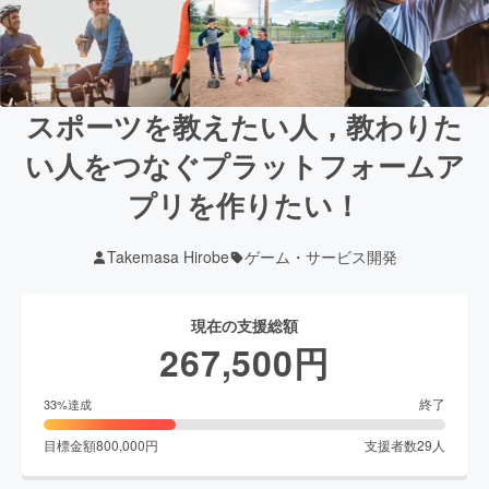
スポーツを教えたい人，教わりた
い人をつなぐプラットフォームア
プリを作りたい！
Takemasa Hirobe
ゲーム・サービス開発
現在の支援総額
267,500
円
終了
33
%達成
目標金額
800,000
円
支援者数
29
人