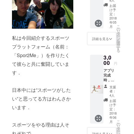
8人
さった
お届
方の名
け予
前の表
定：
記（表
2018
年05
記のい
こ
月
らない
の
リ
方は連
タ
ー
私は今回紹介するスポーツ
絡くだ
ン
詳細を見る
を
さい）
選
択
プラットフォーム（名前：
す
る
「Spor2Me」）を作りたく
3,0
00
て彼らと共に奮闘していま
円
アプリ
す．
完成
時，ご
支援下
支援
日本中には”スポーツがした
さった
者：
方のア
4人
い”と思ってる方はわんさか
カウン
お届
トに信
け予
います．
用の証
定：
として
2018
年06
特別
こ
月
バッジ
スポーツをやる理由は人そ
の
リ
の表記
タ
ー
れぞれで．
をさせ
ン
詳細を見る