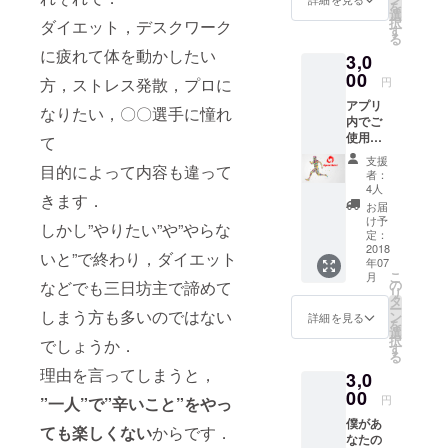
を
ていた
選
択
ダイエット，デスクワーク
だきま
す
る
す．
に疲れて体を動かしたい
3,0
（先生
アカウ
00
方，ストレス発散，プロに
円
ント，
アプリ
生徒ア
なりたい，〇〇選手に憧れ
内でご
カウン
使用い
トどち
て
ただけ
らでも
支援
目的によって内容も違って
る5000
可）
者：
円分の
4人
きます．
Pointを
お届
追加し
け予
しかし”やりたい”や”やらな
ます．
定：
※換金機
2018
いと”で終わり，ダイエット
年07
能はあ
こ
月
りませ
の
などでも三日坊主で諦めて
リ
ん
タ
ー
しまう方も多いのではない
ン
詳細を見る
を
選
択
でしょうか．
す
る
理由を言ってしまうと，
3,0
00
円
”一人”で”辛いこと”をやっ
僕があ
ても楽しくない
からです．
なたの