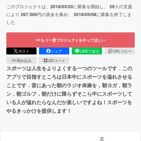
このプロジェクトは、
2018/03/20
に募集を開始し、
29
人の支援
により
267,500
円の資金を集め、
2018/05/08
に募集を終了しま
した
もう一度プロジェクトをやってほしい
ポスト
シェア
LINEで送る
URLコピー
埋め込み
QRコード
スポーツは人生をよりよくする一つのツールです．この
アプリで目指すところは日本中にスポーツを溢れさせる
ことです．昔にあった朝のラジオ体操を，朝ヨガ，朝ラ
ン，朝ゴルフ，朝だけに限らずそこら中にスポーツして
いる人が溢れたらなんだか楽しいですよね！スポーツを
やるきっかけを提供します！
エ