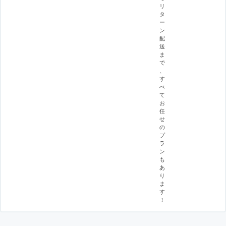
リ
タ
ー
ン
配
送
ま
で
、
す
べ
て
お
任
せ
の
プ
ラ
ン
も
あ
り
ま
す
！