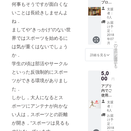
プロ
何事もそうですが面白くな
フィー
支援
ルを見
いことは長続きしませんよ
者：
て、あ
0人
ね．
なたに
お届
合うと
け予
ましてや”きっかけ”のない世
思う本
定：
（1500
2018
界ではスポーツを始めるに
年07
円前
こ
月
後）を
の
は気が重くはないでしょう
リ
独断と
タ
ー
偏見で
か．
ン
詳細を見る
を
プレゼ
選
択
学生の頃は部活やサークル
ントさ
す
る
せてい
といった反強制的にスポー
5,0
ただき
ます。
00
円
ツができる環境がありまし
しるし
アプリ
本のよ
た．
内でご
うにし
使用い
るしが
しかし，大人になるとス
ただけ
欲しい
支援
る
ポーツにアンテナが向かな
方は連
者：
10000
絡くだ
6人
い人は，スポーツとの距離
円分の
さい。
お届
Pointを
※送料は
け予
が開き，”スポーツは見るも
追加し
別途頂
定：
ます．
2018
きま