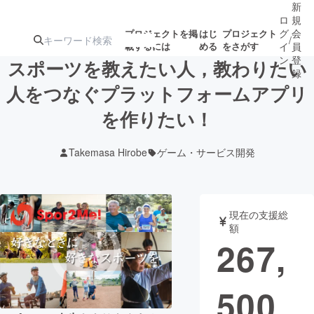
新
ロ
規
グ
会
プロジェクトを掲
はじ
プロジェクト
/
載するには
める
をさがす
イ
員
ン
登
スポーツを教えたい人，教わりたい
録
人をつなぐプラットフォームアプリ
を作りたい！
人気のプロ
注目のリ
注目の新着プロ
募集終了が近いプ
もうすぐ公開
ジェクト
ターン
ジェクト
ロジェクト
されます
Takemasa Hirobe
ゲーム・サービス開発
アート・写真
音楽
現在の支援総
テクノロジー・ガジェット
ゲーム・サ
額
267,
映像・映画
書籍・雑誌
500
ビジネス・起業
チャレンジ