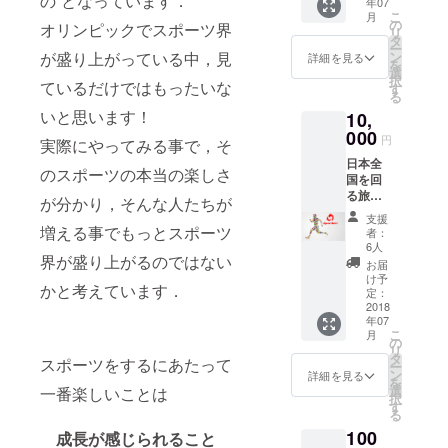
の”となっています．
年07
※換金機
す。
こ
月
能はあ
の
オリンピックでスポーツ界
リ
りませ
タ
ー
ん
が盛り上がっている中，見
ン
詳細を見る
を
選
択
ているだけではもったいな
す
る
いと思います！
10,
000
円
実際にやってみる事で，そ
日本全
のスポーツの本当の楽しさ
国を回
る旅で
が分かり，そんな人たちが
会いに
支援
行きま
増える事でもっとスポーツ
者：
す（僕
6人
界が盛り上がるのではない
または
お届
友
け予
かと考えています．
人）．
定：
動画ま
2018
年07
たは写
こ
月
真を
の
リ
撮って
タ
スポーツをするにあたって
ー
サイト
ン
詳細を見る
を
内で紹
選
一番楽しいことは
択
介させ
す
る
ていた
100
だきま
成長が感じられること