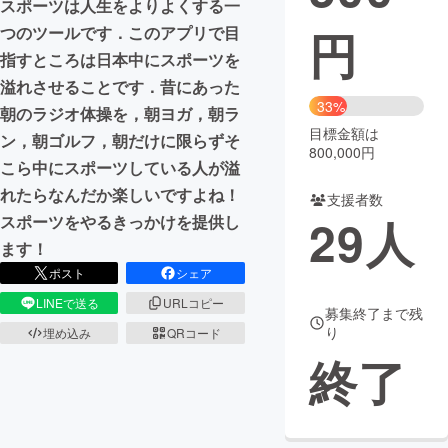
スポーツは人生をよりよくする一
円
つのツールです．このアプリで目
まちづくり・地域活性化
指すところは日本中にスポーツを
溢れさせることです．昔にあった
CAMPFIRE for Social Good
CAMPFIRE Creation
33%
朝のラジオ体操を，朝ヨガ，朝ラ
CAMPFIREふるさと納税
machi-ya
コミュニティ
目標金額は
ン，朝ゴルフ，朝だけに限らずそ
800,000円
こら中にスポーツしている人が溢
れたらなんだか楽しいですよね！
支援者数
29
人
スポーツをやるきっかけを提供し
ます！
ポスト
シェア
LINEで送る
URLコピー
募集終了まで残
り
埋め込み
QRコード
終了