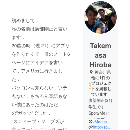
初めまして．
私の名前は廣部剛正と言い
ます．
Takem
20歳の時（現 21）にアプリ
asa
を作りたくて一冊のノート6
ページにアイデアを書い
Hirobe
て，アメリカに行きまし
神奈川県
他に1件の
た．
プロジェク
パソコンも知らない，ツテ
トを掲載し
ています
もない，もちろん英語もな
廣部剛正(21)
い僕にあったのはただ
学生です．
の”ガッツ”でした．
Spor2Meと
いうアプリ
”スティーブ・ジョブズが
vMachspeedv
を作ってい
http://spor2me.com
言ってたシリコンバレーに