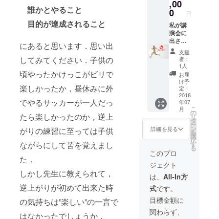
す． ※
,00
誰かとやること
予定は
0
円
2018/5~
目的が達成されること
8月です
私が講
が，旅
演会に
の関係
出させ
にあると思います．思い出
上，各
て頂き
支援
地に会
ます．
してみてください．子供の
者：
いに行
（交通
1人
ける期
費別
頃やったかけっこがビリで
お届
間が前
途） 日
け予
楽しかったか，昼休みに外
後しま
付は要
定：
すの
相談で
2018
でやるサッカーが一人だっ
年07
で，連
す． ※
こ
月
絡して
国内に
の
たら楽しかったのか，逆上
リ
お会い
限りま
タ
ー
する日
す
ン
詳細を見る
がりの練習に至っては子供
を
時を決
選
択
めさせ
ながらにして苦を覚えまし
す
る
て頂き
このプロ
た．
ます．
ジェクト
しかし先生に教えられて，
は、
All-In方
逆上がりが初めて出来た時
式
です。
目標金額に
の気持ちは”楽しい”の一言で
関わらず、
はなかったでしょうか．