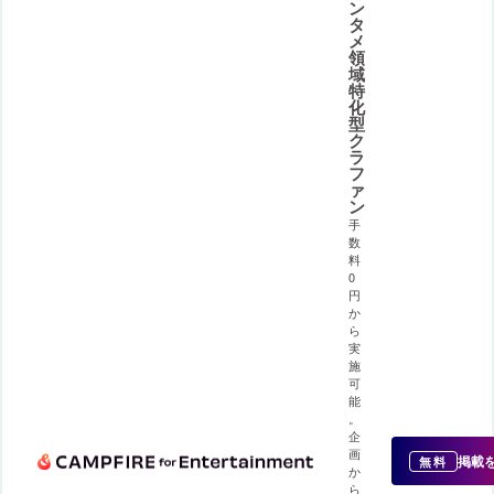
ン
タ
メ
領
域
特
化
型
ク
ラ
フ
ァ
ン
手
数
料
0
円
か
ら
実
施
可
能
。
企
画
掲載
無料
か
ら