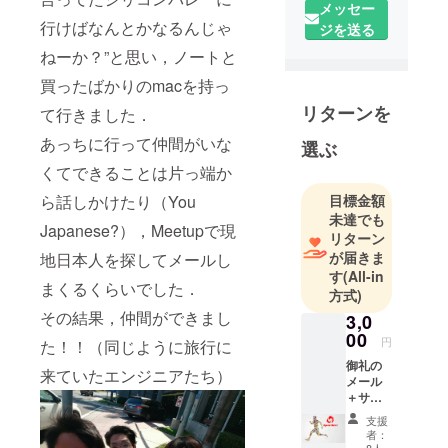
ます．
メッセー
行けばなんとかなるんじゃ
このアプリ
ジを送る
では日本
ねーか？”と思い，ノートと
中，どこで
買ったばかりのmacを持っ
も誰でもス
リターンを
て行きました．
ポーツがで
きる（した
あっちに行って仲間がいな
選ぶ
くなる）こ
くてできることは片っ端か
とを目指し
ら話しかけたり（You
目標金額
ます！
未達でも
日本中にス
Japanese?），Meetupで現
リターン
ポーツを溢
が届きま
地日本人を探してメールし
れさせて，
す
(All-in
まくるくらいでした．
多くの人に
方式)
スポーツを
その結果，仲間ができまし
3,0
通して心も
00
円
た！！（同じように旅行に
体も健康に
御礼の
来ていたエンジニアたち）
なってもら
メール
＋サイ
いたいで
ト内で
支援
す！
ご支援
者：
くだ