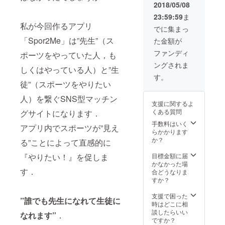
2018/05/08
23:59:59
ま
私が今回作るアプリ
でに集まっ
「Spor2Me」は”先生”（ス
た金額が
ファンディ
ポーツをやっていた人，も
ングされま
しくはやっている人）と”生
す。
徒”（スポーツをやりたい
人）を繋ぐSNS型マッチン
支援に関するよ
くある質問
グサイトになります．
手数料はいく
アプリ内でスポーツが”見え
らかかります
か？
る”ことによって直感的に
『やりたい！』を促しま
目標金額に届
かなかった場
す．
合どうなりま
すか？
支援で困った
”誰でも先生になれて生徒に
時はどこに相
談したらいい
なれます”
．
ですか？