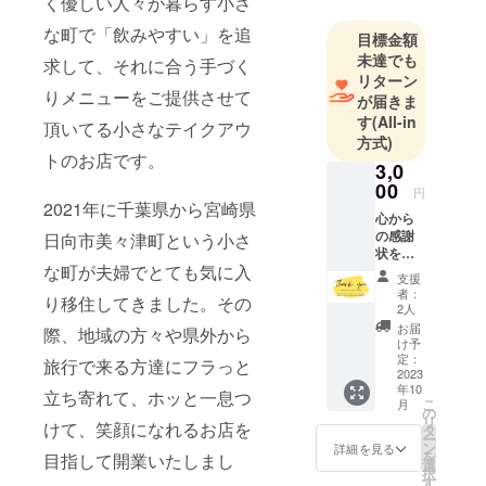
く優しい人々が暮らす小さ
な町で「飲みやすい」を追
目標金額
未達でも
求して、それに合う手づく
リターン
りメニューをご提供させて
が届きま
す
(All-in
頂いてる小さなテイクアウ
方式)
トのお店です。
3,0
00
円
2021年に千葉県から宮崎県
心から
の感謝
日向市美々津町という小さ
状をお
な町が夫婦でとても気に入
送り致
支援
します
者：
り移住してきました。その
2人
お届
際、地域の方々や県外から
け予
定：
旅行で来る方達にフラっと
2023
年10
立ち寄れて、ホッと一息つ
こ
月
の
リ
けて、笑顔になれるお店を
タ
ー
ン
詳細を見る
を
目指して開業いたしまし
選
択
す