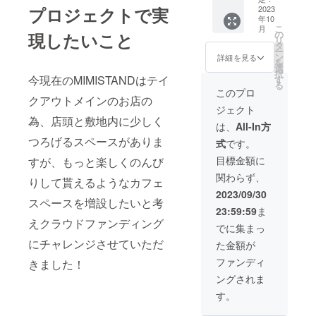
プロジェクトで実
チケッ
2023
を楽し
年10
トを2枚
んでく
こ
月
お送り
ださい
の
現したいこと
リ
させて
タ
ー
いただ
ン
詳細を見る
を
きます
選
択
宮崎の
今現在のMIMISTANDはテイ
す
る
県北 日
このプロ
クアウトメインのお店の
向市
ジェクト
美々津
為、店頭と敷地内に少しく
町の
は、
All-In方
ゆった
つろげるスペースがありま
式
です。
りとし
た 空気
目標金額に
すが、もっと楽しくのんび
を感じ
関わらず、
て
りして貰えるようなカフェ
MIMIST
2023/09/30
スペースを増設したいと考
ANDの
23:59:59
ま
のんび
えクラウドファンディング
り空間
でに集まっ
を楽し
にチャレンジさせていただ
た金額が
んでく
ださい
ファンディ
きました！
ングされま
す。