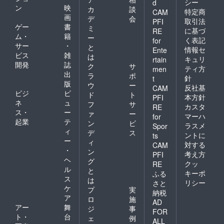
シー
d
ン
映
カ
談
特定商
CAM
画
デ
会
取引法
PFI
ゲー
書
ミ
に基づ
RE
ム・
籍
ー
く表記
for
サー
・
と
情報セ
Ente
ビス
雑
は
キュリ
rtain
開発
誌
ク
サ
ティ方
men
出
ラ
ポ
針
t
版
ウ
ー
反社基
CAM
ビジ
ビ
ド
ト
本方針
PFI
ネ
ュ
フ
サ
カスタ
RE
ス・
ー
ァ
ー
マーハ
for
起業
テ
ン
ビ
ラスメ
Spor
ィ
デ
ス
ントに
ts
ー
ィ
対する
CAM
・
ン
考え方
PFI
ヘ
グ
クッ
RE
ル
と
キーポ
ふる
ス
は
リシー
さと
ケ
プ
実
納税
ア
ロ
施
AD
アー
舞
ジ
事
FOR
ト・
台
ェ
例
ALL