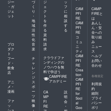
ジー
づ
ジ
ッ
・ガ
く
ェ
フ
CAM
CAMP
ジェ
り
ク
に
PFI
FIREと
ット
・
ト
相
RE
は
地
を
談
CAM
あんし
域
作
す
PFI
ん・安
活
る
る
RE
全への
性
資
コ
取り組
化
料
ミュ
み
プロ
音
請
ニ
ニュー
ダク
楽
求
ティ
ス
ト
CAM
ヘルプ
クラウドファ
フー
チ
PFI
お問い
ンディングの
ド・
ャ
RE
合わせ
ノウハウを無
飲食
レ
Crea
料で学ぼう
店
ン
tion
各種規定
CAMPFIRE
ジ
CAM
アカデミー
アニ
ス
利用規
PFI
メ・
ポ
約
RE
漫画
ー
CA
説
細則
for
ツ
MP
明
プライ
Soci
ファ
映
FI
会
バシー
al
ッ
像
RE
・
ポリ
Goo
ショ
・
ア
相