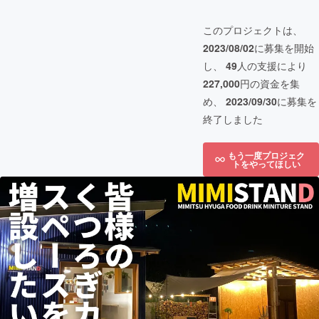
このプロジェクトは、
2023/08/02
に募集を開始
し、
49
人の支援により
227,000
円の資金を集
め、
2023/09/30
に募集を
終了しました
もう一度プロジェク
トをやってほしい