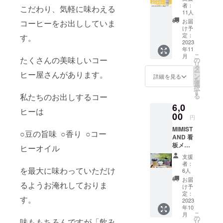
オリジ
者：
こだわり、気軽に味わえる
ナルデ
11人
ザイン□
お届
コーヒーをお出ししていま
・SDGs
け予
エコ素
定：
す。
材タン
2023
年11
ブラー
こ
月
350ml
たくさんの美味しいコー
の
リ
・激励
タ
ー
ヒー屋さんがあります。
のメッ
ン
詳細を見る
を
セージ
選
択
カード
す
私たちのお出しするコー
る
をお返
6,0
しさせ
ヒーは
ていた
00
円
だきま
MIMIST
す タン
○豆の旨味 ○香り ○コー
AND 看
ブラー
板メ
は竹繊
ヒーオイル
ニュー
維を樹
支援
の ・
脂に混
者：
「飲み
を最大に味わっていただけ
合して
6人
やす
作った
お届
るようお淹れしておりま
い」を
バン
け予
追求し
ブー
定：
す。
たコー
2023
ファイ
年10
ヒー ・
バー素
こ
月
口でと
材。使
の
味ももちろんですが「飲み
リ