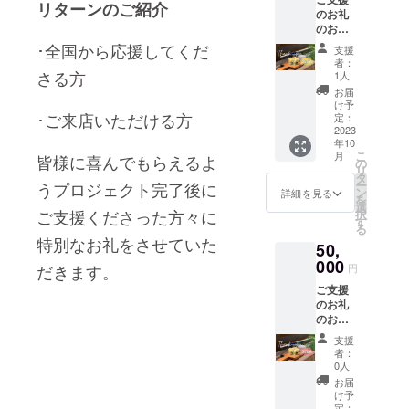
ゆった
んか？
べ保冷
リターンのご紹介
のお礼
りとし
温効果
のお手
た 空気
があり
紙と
を感じ
･
全国から応援してくだ
ます。
支援
MIMIST
て
蓋はシ
者：
ANDご
さる方
MIMIST
1人
リコン
利用の
ANDの
パッキ
お届
お会計
のんび
け予
ン付き
･ご来店いただける方
20%off
り空間
定：
で回転
チケッ
2023
を楽し
させて
年10
トを5枚
んでく
閉める
こ
月
皆様に喜んでもらえるよ
お送り
ださい
の
タイ
リ
させて
タ
プ。飲
ー
うプロジェクト完了後に
いただ
ン
詳細を見る
み口の
を
きます
選
フラッ
ご支援くださった方々に
択
宮崎の
す
プは
る
県北 日
しっか
特別なお礼をさせていた
50,
向市
りした
美々津
000
だきます。
開閉感
円
町の
のある
ご支援
ゆった
硬さで
のお礼
りとし
安心し
のお手
た 空気
て使え
紙と
を感じ
ます。
支援
MIMIST
て
者：
ANDご
MIMIST
0人
利用の
ANDの
お届
お会計
のんび
け予
50%off
り空間
定：