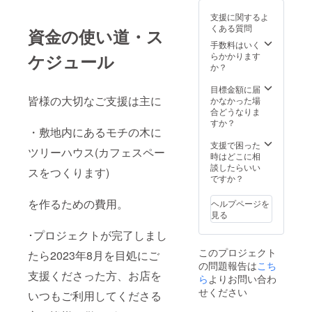
支援に関するよ
くある質問
資金の使い道・ス
手数料はいく
ケジュール
らかかります
か？
目標金額に届
皆様の大切なご支援は主に
かなかった場
合どうなりま
すか？
・敷地内にあるモチの木に
支援で困った
ツリーハウス(カフェスペー
時はどこに相
談したらいい
スをつくります)
ですか？
を作るための費用。
ヘルプページを
見る
･プロジェクトが完了しまし
このプロジェクト
たら2023年8月を目処にご
の問題報告は
こち
支援くださった方、お店を
ら
よりお問い合わ
せください
いつもご利用してくださる