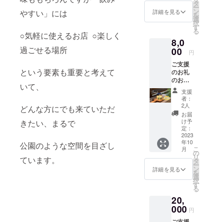
ろける
い勝手
タ
ー
濃厚カ
のよい
ン
詳細を見る
やすい」には
を
ラメル
トール
選
択
プリン
サイズ
す
る
のセッ
○気軽に使えるお店 ○楽しく
程度の
8,0
トのフ
タンブ
過ごせる場所
リーチ
00
ラーで
円
ケット3
す。プ
ご支援
枚 コク
ラス
という要素も重要と考えて
のお礼
のある
チック
のお手
コー
の使用
いて、
紙と
ヒーと
量を削
支援
MIMIST
ほろ苦
減し環
者：
ANDご
いカラ
境にや
2人
どんな方にでも来ていただ
利用の
メル濃
さしい
お届
お会計
厚プリ
サステ
け予
きたい、まるで
20%off
ン 最高
定：
ナブル
チケッ
2023
の組み
商品。
年10
トを2枚
公園のような空間を目ざし
合わせ
本体は
こ
月
お送り
をぜひ
の
プラス
リ
ています。
させて
MIMIST
タ
チック
ー
いただ
ANDの
ン
二重構
詳細を見る
を
きます
ゆった
選
造のた
択
宮崎の
りカた
す
め、結
る
県北 日
フェス
露しに
20,
向市
ペース
くく一
美々津
000
で楽し
層タイ
円
町の
みませ
プに比
ご支援