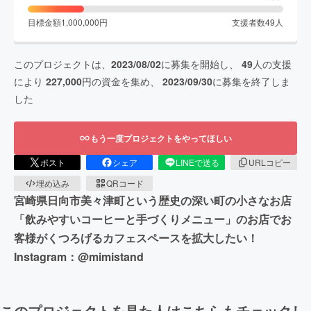
目標金額
1,000,000
円
支援者数
49
人
このプロジェクトは、
2023/08/02
に募集を開始し、
49
人の支援
により
227,000
円の資金を集め、
2023/09/30
に募集を終了しま
した
もう一度プロジェクトをやってほしい
ポスト
シェア
LINEで送る
URLコピー
埋め込み
QRコード
︎宮崎県日向市美々津町という歴史の深い町の小さなお店︎
「飲みやすいコーヒーと手づくりメニュー」のお店でお
客様がくつろげるカフェスペースを拡大したい！
Instagram：@mimistand
このプロジェクトを見た人はこちらもチェックし