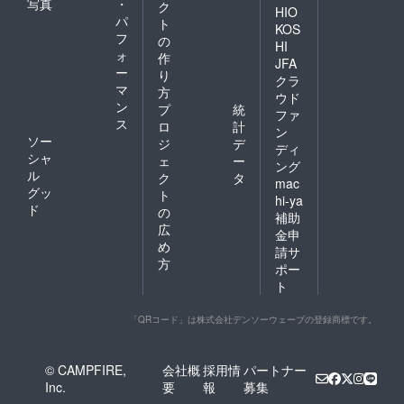
写真
・
ク
HIO
パ
ト
KOS
フ
の
HI
ォ
作
JFA
ー
り
クラ
マ
方
ウド
ン
プ
統
ファ
ス
ロ
計
ン
ソー
ジ
デ
ディ
シャ
ェ
ー
ング
ル
ク
タ
mac
グッ
ト
hi-ya
ド
の
補助
広
金申
め
請サ
方
ポー
ト
「QRコード」は株式会社デンソーウェーブの登録商標です。
© CAMPFIRE,
会社概
採用情
パートナー
Inc.
要
報
募集