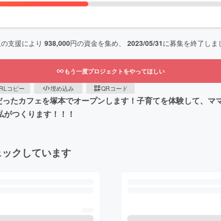
人の支援により
938,000
円の資金を集め、
2023/05/31
に募集を終了しま
もう一度プロジェクトをやってほしい
RLコピー
埋め込み
QRコード
だったカフェを塚本でオープンします！子育てを体験して、マ
！私がつくります！！！
ェックしています