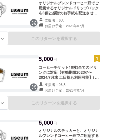
オリジナルブレンドコーヒー豆でご
用意するオリジナルドリップバック
を3個と感謝のお手紙を配送させて
いただきます！お湯とカップをご用
支援者：6人
意いただくだけでお気軽にご自宅で
お届け予定：2023年07月
美味しいコーヒーが飲めます！
このリターンを選択する
る
5,000
円
コーヒーチケット10枚(全てのドリ
ンクに対応【有効期限2023/7〜
2024/7月末 土日祝も利用可能】) と
感謝のお手紙を配送させていただき
支援者：26人
ます！
お届け予定：2023年07月
このリターンを選択する
る
5,000
円
オリジナルステッカーと、オリジナ
ルブレンドコーヒー豆でご用意する