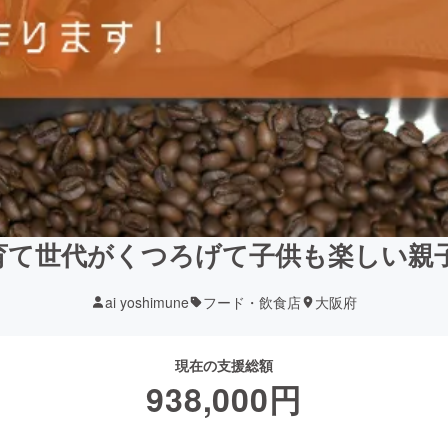
育て世代がくつろげて子供も楽しい親
ai yoshimune
フード・飲食店
大阪府
現在の支援総額
938,000
円