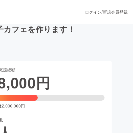
ログイン
/
新規会員登録
子カフェを作ります！
うすぐ公開されます
支援総額
プロダクト
8,000
円
ファッション
スポーツ
,000,000円
数
ア
ソーシャルグッド
人