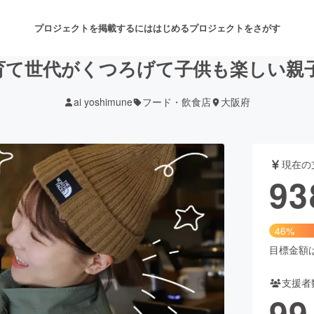
プロジェクトを掲載するには
はじめる
プロジェクトをさがす
育て世代がくつろげて子供も楽しい親
ai yoshimune
フード・飲食店
大阪府
注目のリターン
注目の新着プロジェクト
募集終了が近いプロジェクト
も
現在の
音楽
舞台・パフォーマンス
93
ゲーム・サービス開発
フード・飲食店
46%
書籍・雑誌出版
アニメ・漫画
目標金額は2
支援者
チャレンジ
ビューティー・ヘルスケ
99