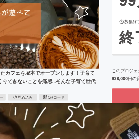
募集終
CAMPFIRE for Social Good
CAMPFIRE Creation
終
CAMPFIREふるさと納税
machi-ya
コミュニティ
このプロジェ
ったカフェを塚本でオープンします！子育て
938,000
円の
りできないことを痛感...そんな子育て世代
ピー
埋め込み
QRコード