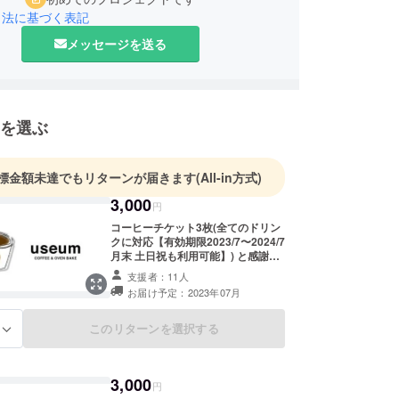
引法に基づく表記
メッセージを送る
を選ぶ
標金額未達でもリターンが届きます
(All-in方式)
3,000
円
コーヒーチケット3枚(全てのドリン
クに対応【有効期限2023/7〜2024/7
月末 土日祝も利用可能】) と感謝の
お手紙を配送させていただきます！
支援者：11人
お届け予定：2023年07月
このリターンを選択する
る
3,000
円