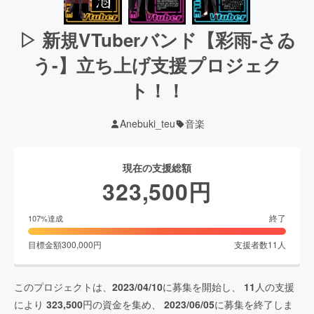
▷ 新規VTuberバンド【彩雨-さゐ
う-】立ち上げ支援プロジェク
ト！！
Anebuki_teu
音楽
現在の支援総額
323,500
円
終了
107
%達成
目標金額
300,000
円
支援者数
11
人
このプロジェクトは、
2023/04/10
に募集を開始し、
11
人の支援
により
323,500
円の資金を集め、
2023/06/05
に募集を終了しま