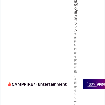
域
特
化
型
ク
ラ
フ
ァ
ン
手
数
料
0
円
か
ら
実
施
可
能
。
企
画
掲載
無料
か
ら
リ
タ
ー