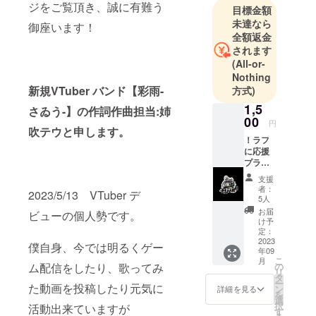
ジをご覧頂き、誠に有難う
目標金額
未達なら
御座います！
全額返金
されます
(All-or-
Nothing
新規VTuber バンド【彩雨-
方式)
1,5
さゐう-】の作詞作曲担当:姉
00
円
吹テウと申します。
！ラフ
に応援
プラ
ン！ 彩
支援
雨ロゴ
者：
2023/5/13 VTuber デ
ステッ
5人
カー(70
お届
ビューの個人勢です。
ｍm×70
け予
ｍm以
定：
内を想
2023
僕自身、今では明るくゲー
年09
定して
こ
月
いま
の
ム配信をしたり、歌ってみ
リ
す) １
タ
ー
枚 ※画
た動画を投稿したり元気に
ン
詳細を見る
を
像は実
選
択
活動出来ていますが
際と異
す