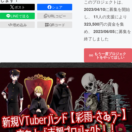
このプロジェクトは、
ポスト
シェア
2023/04/10
に募集を開始
LINEで送る
URLコピー
し、
11
人の支援により
323,500
円の資金を集
埋め込み
QRコード
め、
2023/06/05
に募集を
終了しました
もう一度プロジェク
トをやってほしい