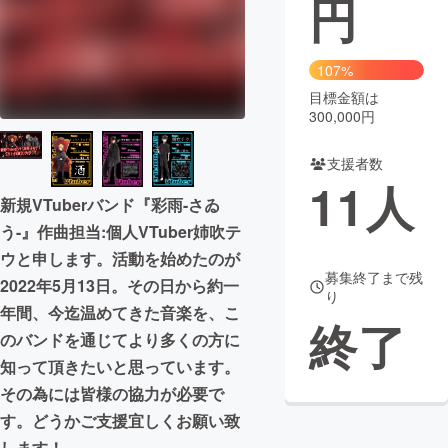
円
まちづくり・地域活性化
107%
目標金額は
CAMPFIRE for Social Good
CAMPFIRE Creation
300,000円
CAMPFIREふるさと納税
machi-ya
コミュニティ
支援者数
11
人
新規VTuberバンド『彩雨-さゐ
う-』作曲担当:個人VTuber姉吹テ
ウと申します。活動を始めたのが
募集終了まで残
2022年5月13日。その日から約一
り
年間、今迄温めてきた音楽を、こ
終了
のバンドを通じてより多くの方に
知って頂きたいと思っています。
その為には皆様の協力が必要で
す。どうかご支援宜しくお願い致
します！