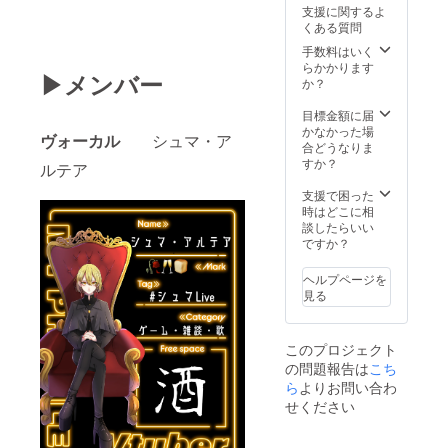
支援に関するよ
定して
くある質問
いま
す) １
手数料はいく
枚 ＋ 彩
らかかります
▶メンバー
雨ロゴ
か？
入りバ
ンドT
目標金額に届
シャツ
かなかった場
ヴォーカル
シュマ・ア
(Ｍサイ
合どうなりま
ズ or Ｌ
すか？
ルテア
サイ
ズ) １
支援で困った
枚 ＋
時はどこに相
スペ
談したらいい
シャル
ですか？
サンク
スとし
ヘルプページを
てお名
見る
前をデ
ビュー
曲動画
このプロジェクト
の概要
の問題報告は
こち
欄に掲
載致し
ら
よりお問い合わ
ます。
せください
（匿名
可）
【支援