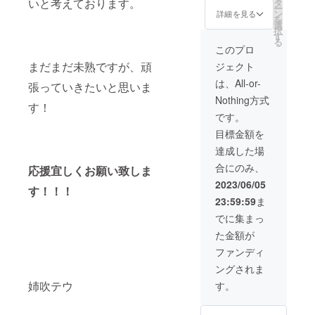
雨ロゴ
いと考えております。
タ
ー
バーサ
入りバ
ン
詳細を見る
を
イン付
ンドT
選
択
き） ＋
シャツ
す
る
【数量
(Ｍサイ
このプロ
限
ズ or Ｌ
まだまだ未熟ですが、頑
ジェクト
定！】
サイ
彩雨古
ズ) １
は、All-or-
張っていきたいと思いま
参会員
枚 ※
Nothing方式
証入り
画像は
す！
パス
実際と
です。
ケース
異なる
目標金額を
(縦
場合が
54.0m
御座い
達成した場
m 横
ます。
合にのみ、
85.6m
応援宜しくお願い致しま
m 厚さ
2023/06/05
す！！！
0.76m
23:59:59
ま
mを想
定して
でに集まっ
います)
た金額が
１個 ＋
彩雨ロ
ファンディ
ゴス
ングされま
テッ
カー(70
姉吹テウ
す。
ｍm×70
ｍm以
内を想