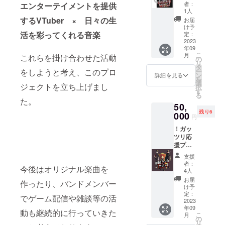
限
者：
エンターテイメントを提供
定！】
1人
彩雨古
するVTuber × 日々の生
お届
参会員
け予
証入り
活を彩ってくれる音楽
定：
パス
2023
年09
ケース
こ
月
これらを掛け合わせた活動
(縦
の
リ
54.0m
タ
ー
をしようと考え、このプロ
m 横
ン
詳細を見る
を
85.6m
選
ジェクトを立ち上げまし
択
m 厚さ
す
る
0.76m
た。
50,
mを想
残り6
定して
000
円
います)
！ガッ
１個 ＋
ツリ応
彩雨ロ
援プラ
ゴス
ン！
テッ
支援
【限定
カー(70
者：
今後はオリジナル楽曲を
数量10
ｍm×70
4人
枚！】
ｍm以
お届
作ったり、バンドメンバー
彩雨デ
内を想
け予
ビュー
定して
定：
でゲーム配信や雑談等の活
曲アル
2023
いま
年09
バム１
す) １
動も継続的に行っていきた
こ
月
枚（全
枚 ＋ 彩
の
リ
メン