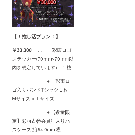
【！推し活プラン！】
￥30,000
… 彩雨ロゴ
ステッカー(70ｍm×70ｍm以
内を想定しています) １枚
＋ 彩雨ロ
ゴ入りバンドTシャツ１枚
Mサイズ or Lサイズ
＋【数量限
定】彩雨古参会員証入りパ
スケース(縦54.0mm 横