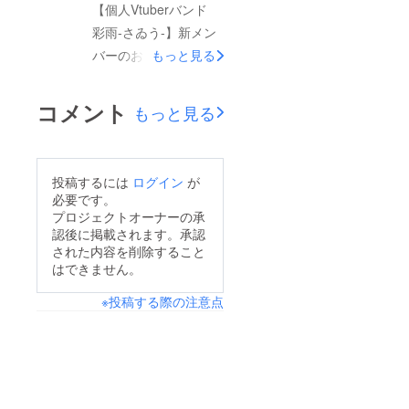
【個人Vtuberバンド
彩雨-さゐう-】新メン
バーのお知ら
もっと見る
せ！！！！ ■日住世界
Twitter :
コメント
もっと見る
https://twitter.com/123
_SeK_i YouTube :
https://www.youtube.c
投稿するには
ログイン
が
om/@user-
必要です。
vm5sp4vy1l ■クロノス
プロジェクトオーナーの承
認後に掲載されます。承認
Twitter :
された内容を削除すること
https://twitter.com/Kro
はできません。
nos_1023 YouTube :
※投稿する際の注意点
https://www.youtube.c
om/@Kronos_1023ch
annel 今後は５人体制
で活動していきま
す！！！これからもど