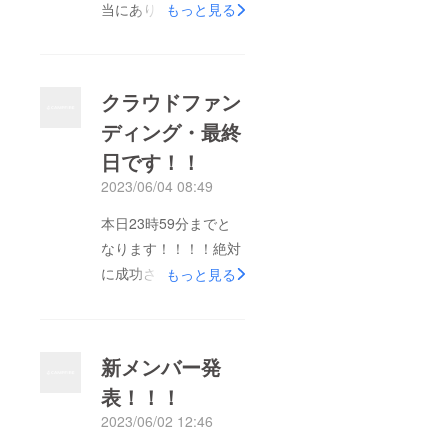
当にありがとうござい
もっと見る
ます！！！！！グッズ
の販売は本日で締切と
なりますので、もし興
クラウドファン
味があるもの御座いま
ディング・最終
したらお早めにチェッ
日です！！
クしてみて下さい！メ
ンバー全員のイラスト
2023/06/04 08:49
付きメッセージカード
本日23時59分までと
＆姉吹直筆メッセージ
なります！！！！絶対
は、1,500円プランか
に成功させたいので、
もっと見る
ら付きます！お楽しみ
ご支援頂いた皆様も、
に！
よかったらツイート拡
散協力宜しくお願い致
新メンバー発
します！！！！
表！！！
2023/06/02 12:46