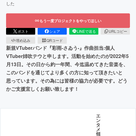
した
もう一度プロジェクトをやってほしい
ポスト
シェア
LINEで送る
URLコピー
埋め込み
QRコード
新規VTuberバンド『彩雨-さゐう-』作曲担当:個人
VTuber姉吹テウと申します。活動を始めたのが2022年5
月13日。その日から約一年間、今迄温めてきた音楽を、
このバンドを通じてより多くの方に知って頂きたいと
思っています。その為には皆様の協力が必要です。どう
かご支援宜しくお願い致します！
エ
ン
タ
メ
領