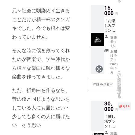
る
なる場
15,
合が御
元々社会に馴染めず生きる
座いま
000
円
す。
ことだけが精一杯のクソガ
！お楽
しみプ
キでした。今でも根本は変
ラン！
彩雨ロ
わっていません。
支援
ゴ入り
者：
バンドT
1人
シャ
そんな時に僕を救ってくれ
お届
ツ １
け予
たのが音楽で、学生時代か
枚 Mサ
定：
イズ
2023
ら様々な楽曲に触れ様々な
年09
or Lサ
こ
月
イズ ※
の
楽曲を作ってきました。
リ
画像は
タ
ー
実際と
ン
詳細を見る
を
異なる
選
ただ、折角曲を作るなら、
択
場合が
す
る
御座い
昔の僕と同じような思いを
30,
ます。
残り19
している人にも届けたい・
000
円
少しでも多くの人に届けた
！推し
活プラ
い そう思い
ン！
【数量
支援