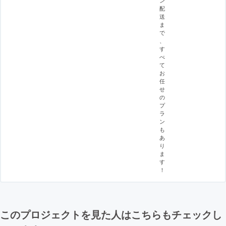
ン
配
送
ま
で
、
す
べ
て
お
任
せ
の
プ
ラ
ン
も
あ
り
ま
す
！
このプロジェクトを見た人はこちらもチェックし