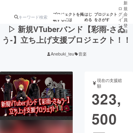
新
ロ
規
グ
会
プロジェクトを掲
はじ
プロジェクト
/
載するには
める
をさがす
イ
員
ン
登
▷ 新規VTuberバンド【彩雨-さゐ
録
う-】立ち上げ支援プロジェクト！！
人気のプロ
注目のリ
注目の新着プロ
募集終了が近いプ
もうすぐ公開
Anebuki_teu
音楽
ジェクト
ターン
ジェクト
ロジェクト
されます
アート・写真
音楽
現在の支援総
額
323,
テクノロジー・ガジェット
ゲーム・サ
500
映像・映画
書籍・雑誌
ビジネス・起業
チャレンジ