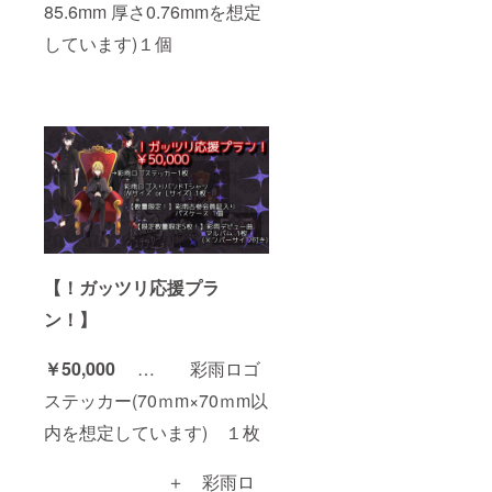
85.6mm 厚さ0.76mmを想定
しています)１個
【！ガッツリ応援プラ
ン！】
￥50,000
… 彩雨ロゴ
ステッカー(70ｍm×70ｍm以
内を想定しています) １枚
＋ 彩雨ロ