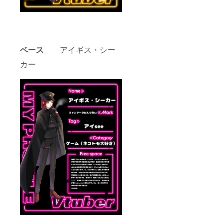
時、必
ず備考
欄に掲
載を希
望され
るお名
ベース
アイギス・シー
前をご
カー
記入く
ださ
い。】
※画像は
実際と
異なる
場合が
御座い
ます。