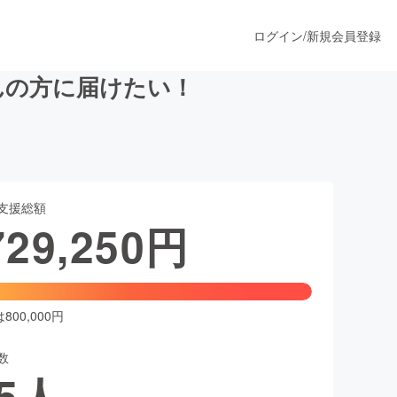
ログイン
/
新規会員登録
んの方に届けたい！
うすぐ公開されます
支援総額
プロダクト
729,250
円
ファッション
スポーツ
00,000円
数
ア
ソーシャルグッド
5
人