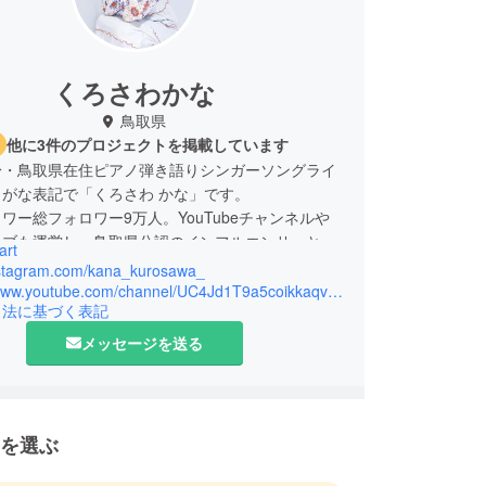
くろさわかな
鳥取県
他に3件のプロジェクトを掲載しています
身・鳥取県在住ピアノ弾き語りシンガーソングライ
がな表記で「くろさわ かな」です。
ロワー総フォロワー9万人。YouTubeチャンネルや
ラブも運営し、鳥取県公認のインフルエンサーとし
art
中。
instagram.com/kana_kurosawa_
https://www.youtube.com/channel/UC4Jd1T9a5coikkaqvq6VUhA
引法に基づく表記
、北海道から沖縄まで、ワンマンライブなどで飛び
ります！！
メッセージを送る
ルベストアルバム3枚リリース。
では、全国からお客様を招いて観光バスを貸切り、
ーを開催。
を選ぶ
.26 鳥取にて100人動員ワンマンライブ達成。