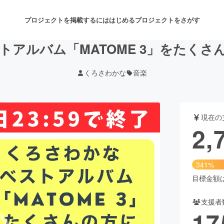
プロジェクトを掲載するには
はじめる
プロジェクトをさがす
トアルバム「MATOME 3」をたくさ
くろさわかな
音楽
注目のリターン
注目の新着プロジェクト
募集終了が近いプロジェクト
も
現在の
音楽
舞台・パフォーマンス
2,
ゲーム・サービス開発
フード・飲食店
341%
書籍・雑誌出版
アニメ・漫画
目標金額は8
支援者
チャレンジ
ビューティー・ヘルスケ
17