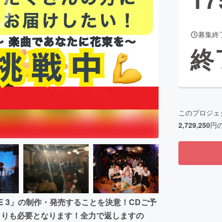
募集終
CAMPFIRE for Social Good
CAMPFIRE Creation
終
CAMPFIREふるさと納税
machi-ya
コミュニティ
このプロジェ
2,729,250
円
E 3」の制作・発売することを決意！CDご予
よりも必要となります！全力で返しますの