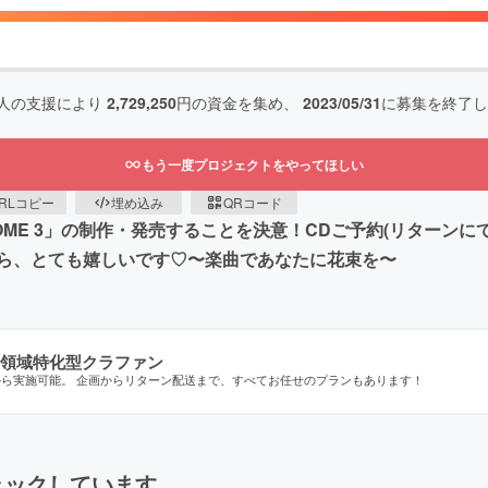
人の支援により
2,729,250
円の資金を集め、
2023/05/31
に募集を終了し
もう一度プロジェクトをやってほしい
RLコピー
埋め込み
QRコード
OME 3」の制作・発売することを決意！CDご予約(リターン
ら、とても嬉しいです♡〜楽曲であなたに花束を〜
領域特化型クラファン
から実施可能。 企画からリターン配送まで、すべてお任せのプランもあります！
ェックしています