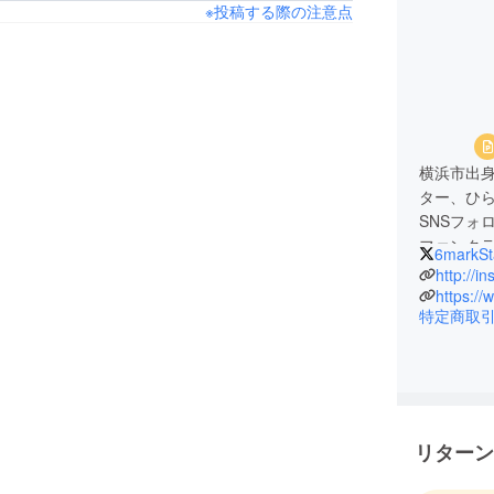
※投稿する際の注意点
横浜市出
ター、ひら
SNSフォ
ファンク
6markSt
ても活躍
http://
特定商取
全国各地
回ってお
オリジナ
毎年鳥取
観光ツア
リターン
2023.8